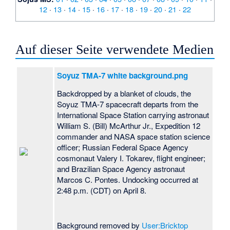
12
·
13
·
14
·
15
·
16
·
17
·
18
·
19
·
20
·
21
·
22
Auf dieser Seite verwendete Medien
Soyuz TMA-7 white background.png
Backdropped by a blanket of clouds, the
Soyuz TMA-7 spacecraft departs from the
International Space Station carrying astronaut
William S. (Bill) McArthur Jr., Expedition 12
commander and NASA space station science
officer; Russian Federal Space Agency
cosmonaut Valery I. Tokarev, flight engineer;
and Brazilian Space Agency astronaut
Marcos C. Pontes. Undocking occurred at
2:48 p.m. (CDT) on April 8.
Background removed by
User:Bricktop