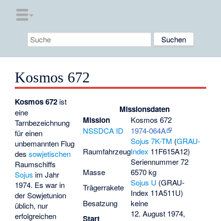
Kosmos 672
Kosmos 672
ist
Missionsdaten
eine
Mission
Kosmos 672
Tarnbezeichnung
NSSDCA ID
1974-064A
für einen
Sojus 7K-TM
(
GRAU-
unbemannten Flug
Raumfahrzeug
Index
11F615A12)
des
sowjetischen
Seriennummer 72
Raumschiffs
Masse
6570 kg
Sojus
im Jahr
Sojus U
(GRAU-
1974. Es war in
Trägerrakete
Index 11A511U)
der Sowjetunion
Besatzung
keine
üblich, nur
12. August 1974,
erfolgreichen
Start