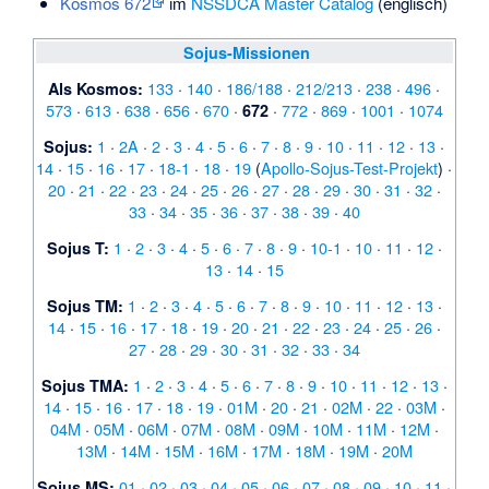
Kosmos 672
im
NSSDCA Master Catalog
(englisch)
Sojus-Missionen
133
·
140
·
186/188
·
212/213
·
238
·
496
·
Als Kosmos:
573
·
613
·
638
·
656
·
670
·
·
772
·
869
·
1001
·
1074
672
1
·
2A
·
2
·
3
·
4
·
5
·
6
·
7
·
8
·
9
·
10
·
11
·
12
·
13
·
Sojus:
14
·
15
·
16
·
17
·
18-1
·
18
·
19
(
Apollo-Sojus-Test-Projekt
) ·
20
·
21
·
22
·
23
·
24
·
25
·
26
·
27
·
28
·
29
·
30
·
31
·
32
·
33
·
34
·
35
·
36
·
37
·
38
·
39
·
40
1
·
2
·
3
·
4
·
5
·
6
·
7
·
8
·
9
·
10-1
·
10
·
11
·
12
·
Sojus T:
13
·
14
·
15
1
·
2
·
3
·
4
·
5
·
6
·
7
·
8
·
9
·
10
·
11
·
12
·
13
·
Sojus TM:
14
·
15
·
16
·
17
·
18
·
19
·
20
·
21
·
22
·
23
·
24
·
25
·
26
·
27
·
28
·
29
·
30
·
31
·
32
·
33
·
34
1
·
2
·
3
·
4
·
5
·
6
·
7
·
8
·
9
·
10
·
11
·
12
·
13
·
Sojus TMA:
14
·
15
·
16
·
17
·
18
·
19
·
01M
·
20
·
21
·
02M
·
22
·
03M
·
04M
·
05M
·
06M
·
07M
·
08M
·
09M
·
10M
·
11M
·
12M
·
13M
·
14M
·
15M
·
16M
·
17M
·
18M
·
19M
·
20M
01
·
02
·
03
·
04
·
05
·
06
·
07
·
08
·
09
·
10
·
11
·
Sojus MS: