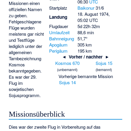
06:30
UTC
Missionen einen
Startplatz
Baikonur
31/6
offiziellen Namen
18. August 1974,
zu geben.
Landung
05:02 UTC
Fehlgeschlagene
Flugdauer
5d 22h 32m
Flüge wurden
Umlaufzeit
88,6 min
meistens gar nicht
Bahnneigung
51,7°
und Testflüge
Apogäum
305 km
lediglich unter der
Perigäum
195 km
allgemeinen
◄ Vorher / nachher ►
Tarnbezeichnung
Kosmos 670
Sojus 15
Kosmos
(unbemannt)
(bemannt)
bekanntgegeben.
Vorherige bemannte Mission
Es war der 29.
Sojus 14
Flug im
sowjetischen
Sojusprogramm.
Missionsüberblick
Dies war der zweite Flug in Vorbereitung auf das