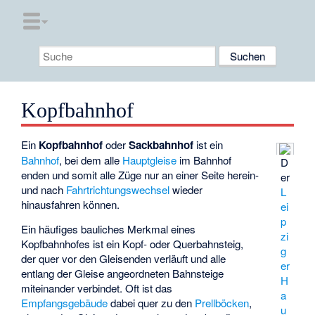
Kopfbahnhof
Ein
Kopfbahnhof
oder
Sackbahnhof
ist ein
Bahnhof
, bei dem alle
Hauptgleise
im Bahnhof
D
enden und somit alle Züge nur an einer Seite herein-
er
und nach
Fahrtrichtungswechsel
wieder
L
hinausfahren können.
ei
p
Ein häufiges bauliches Merkmal eines
zi
Kopfbahnhofes ist ein Kopf- oder
Querbahnsteig
,
g
der quer vor den Gleisenden verläuft und alle
er
entlang der Gleise angeordneten Bahnsteige
H
miteinander verbindet. Oft ist das
a
Empfangsgebäude
dabei quer zu den
Prellböcken
,
u