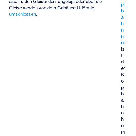
also zu den Gleisenden, angelegt oder aber die
pt
Gleise werden von dem Gebäude U-förmig
b
umschlossen
.
a
h
n
h
of
is
t
d
er
K
o
pf
b
a
h
n
h
of
m