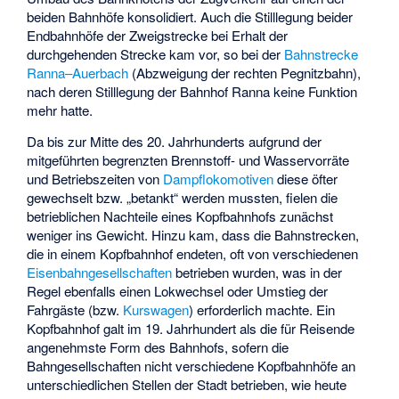
beiden Bahnhöfe konsolidiert. Auch die Stilllegung beider
Endbahnhöfe der Zweigstrecke bei Erhalt der
durchgehenden Strecke kam vor, so bei der
Bahnstrecke
Ranna–Auerbach
(Abzweigung der
rechten Pegnitzbahn
),
nach deren Stilllegung der Bahnhof Ranna keine Funktion
mehr hatte.
Da bis zur Mitte des 20. Jahrhunderts aufgrund der
mitgeführten begrenzten Brennstoff- und Wasservorräte
und Betriebszeiten von
Dampflokomotiven
diese öfter
gewechselt bzw. „betankt“ werden mussten, fielen die
betrieblichen Nachteile eines Kopfbahnhofs zunächst
weniger ins Gewicht. Hinzu kam, dass die Bahnstrecken,
die in einem Kopfbahnhof endeten, oft von verschiedenen
Eisenbahngesellschaften
betrieben wurden, was in der
Regel ebenfalls einen Lokwechsel oder Umstieg der
Fahrgäste (bzw.
Kurswagen
) erforderlich machte. Ein
Kopfbahnhof galt im 19. Jahrhundert als die für Reisende
angenehmste Form des Bahnhofs, sofern die
Bahngesellschaften nicht verschiedene Kopfbahnhöfe an
unterschiedlichen Stellen der Stadt betrieben, wie heute