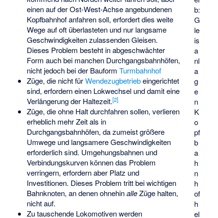
einen auf der Ost-West-Achse angebundenen
b:
Kopfbahnhof anfahren soll, erfordert dies weite
G
Wege auf oft überlasteten und nur langsame
le
Geschwindigkeiten zulassenden Gleisen.
is
Dieses Problem besteht in abgeschwächter
a
Form auch bei manchen Durchgangsbahnhöfen,
nl
nicht jedoch bei der Bauform
Turmbahnhof
a
Züge, die nicht für
Wendezugbetrieb
eingerichtet
g
sind, erfordern einen Lokwechsel und damit eine
e
[
2
]
Verlängerung der Haltezeit.
n
Züge, die ohne Halt durchfahren sollen, verlieren
K
erheblich mehr Zeit als in
o
Durchgangsbahnhöfen, da zumeist größere
pf
Umwege und langsamere Geschwindigkeiten
b
erforderlich sind. Umgehungsbahnen und
a
Verbindungskurven können das Problem
h
verringern, erfordern aber Platz und
n
Investitionen. Dieses Problem tritt bei wichtigen
h
Bahnknoten, an denen ohnehin
alle
Züge halten,
of
nicht auf.
h
Zu tauschende Lokomotiven werden
el