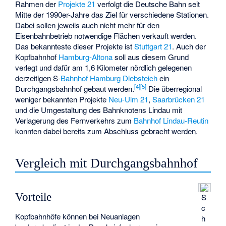
Rahmen der
Projekte 21
verfolgt die Deutsche Bahn seit
Mitte der 1990er-Jahre das Ziel für verschiedene Stationen.
Dabei sollen jeweils auch nicht mehr für den
Eisenbahnbetrieb notwendige Flächen verkauft werden.
Das bekannteste dieser Projekte ist
Stuttgart 21
. Auch der
Kopfbahnhof
Hamburg-Altona
soll aus diesem Grund
verlegt und dafür am 1,6 Kilometer nördlich gelegenen
derzeitigen S-
Bahnhof Hamburg Diebsteich
ein
[
4
]
[
5
]
Durchgangsbahnhof gebaut werden.
Die überregional
weniger bekannten Projekte
Neu-Ulm 21
,
Saarbrücken 21
und die Umgestaltung des Bahnknotens Lindau mit
Verlagerung des Fernverkehrs zum
Bahnhof Lindau-Reutin
konnten dabei bereits zum Abschluss gebracht werden.
Vergleich mit Durchgangsbahnhof
Vorteile
S
c
Kopfbahnhöfe können bei Neuanlagen
h