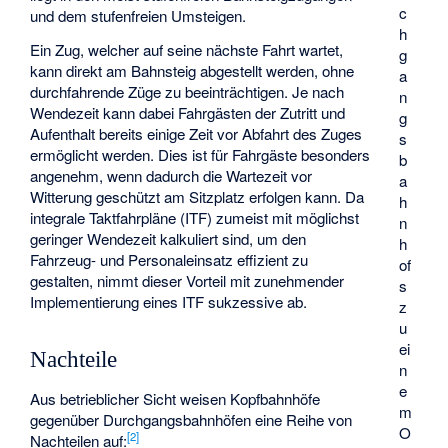
c
und dem stufenfreien Umsteigen.
h
Ein Zug, welcher auf seine nächste Fahrt wartet,
g
kann direkt am Bahnsteig abgestellt werden, ohne
a
durchfahrende Züge zu beeinträchtigen. Je nach
n
Wendezeit kann dabei Fahrgästen der Zutritt und
g
Aufenthalt bereits einige Zeit vor Abfahrt des Zuges
s
ermöglicht werden. Dies ist für Fahrgäste besonders
b
angenehm, wenn dadurch die Wartezeit vor
a
Witterung geschützt am Sitzplatz erfolgen kann. Da
h
integrale Taktfahrpläne (ITF) zumeist mit möglichst
n
geringer Wendezeit kalkuliert sind, um den
h
Fahrzeug- und Personaleinsatz effizient zu
of
gestalten, nimmt dieser Vorteil mit zunehmender
s
Implementierung eines ITF sukzessive ab.
z
u
ei
Nachteile
n
e
Aus betrieblicher Sicht weisen Kopfbahnhöfe
m
gegenüber Durchgangsbahnhöfen eine Reihe von
O
[
2
]
Nachteilen auf: