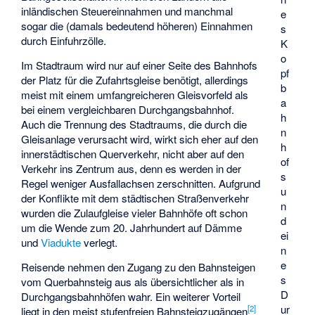
inländischen Steuereinnahmen und manchmal
e
sogar die (damals bedeutend höheren) Einnahmen
s
durch Einfuhrzölle.
K
o
Im Stadtraum wird nur auf einer Seite des Bahnhofs
pf
der Platz für die Zufahrtsgleise benötigt, allerdings
b
meist mit einem umfangreicheren Gleisvorfeld als
a
bei einem vergleichbaren Durchgangsbahnhof.
h
Auch die Trennung des Stadtraums, die durch die
n
Gleisanlage verursacht wird, wirkt sich eher auf den
h
innerstädtischen Querverkehr, nicht aber auf den
of
Verkehr ins Zentrum aus, denn es werden in der
s
Regel weniger Ausfallachsen zerschnitten. Aufgrund
u
der Konflikte mit dem städtischen Straßenverkehr
n
wurden die Zulaufgleise vieler Bahnhöfe oft schon
d
um die Wende zum 20. Jahrhundert auf Dämme
ei
und
Viadukte
verlegt.
n
e
Reisende nehmen den Zugang zu den Bahnsteigen
s
vom Querbahnsteig aus als übersichtlicher als in
D
Durchgangsbahnhöfen wahr. Ein weiterer Vorteil
ur
[
2
]
liegt in den meist stufenfreien Bahnsteigzugängen