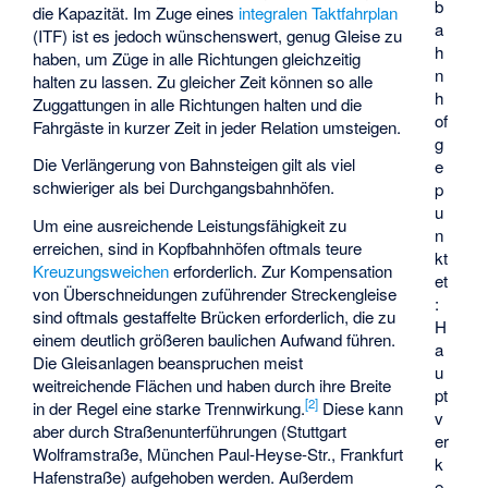
b
die Kapazität. Im Zuge eines
integralen Taktfahrplan
a
(ITF) ist es jedoch wünschenswert, genug Gleise zu
h
haben, um Züge in alle Richtungen gleichzeitig
n
halten zu lassen. Zu gleicher Zeit können so alle
h
Zuggattungen in alle Richtungen halten und die
of
Fahrgäste in kurzer Zeit in jeder Relation umsteigen.
g
Die Verlängerung von Bahnsteigen gilt als viel
e
schwieriger als bei Durchgangsbahnhöfen.
p
u
Um eine ausreichende Leistungsfähigkeit zu
n
erreichen, sind in Kopfbahnhöfen oftmals teure
kt
Kreuzungsweichen
erforderlich. Zur Kompensation
et
von Überschneidungen zuführender Streckengleise
:
sind oftmals gestaffelte Brücken erforderlich, die zu
H
einem deutlich größeren baulichen Aufwand führen.
a
Die Gleisanlagen beanspruchen meist
u
weitreichende Flächen und haben durch ihre Breite
pt
[
2
]
in der Regel eine starke
Trennwirkung
.
Diese kann
v
aber durch Straßenunterführungen (Stuttgart
er
Wolframstraße, München Paul-Heyse-Str., Frankfurt
k
Hafenstraße) aufgehoben werden. Außerdem
e