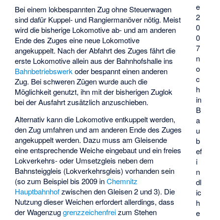
e
Bei einem lokbespannten Zug ohne Steuerwagen
2
sind dafür Kuppel- und Rangiermanöver nötig. Meist
0
wird die bisherige Lokomotive ab- und am anderen
0
Ende des Zuges eine neue Lokomotive
7
angekuppelt. Nach der Abfahrt des Zuges fährt die
n
erste Lokomotive allein aus der Bahnhofshalle ins
o
Bahnbetriebswerk
oder bespannt einen anderen
c
Zug. Bei schweren Zügen wurde auch die
h
Möglichkeit genutzt, ihn mit der bisherigen Zuglok
in
bei der Ausfahrt zusätzlich anzuschieben.
B
Alternativ kann die Lokomotive entkuppelt werden,
a
den Zug umfahren und am anderen Ende des Zuges
u
angekuppelt werden. Dazu muss am Gleisende
b
eine entsprechende Weiche eingebaut und ein freies
ef
Lokverkehrs- oder Umsetzgleis neben dem
i
Bahnsteiggleis (Lokverkehrsgleis) vorhanden sein
n
(so zum Beispiel bis 2009 in
Chemnitz
dl
Hauptbahnhof
zwischen den Gleisen 2 und 3). Die
ic
Nutzung dieser Weichen erfordert allerdings, dass
h
der Wagenzug
grenzzeichenfrei
zum Stehen
e