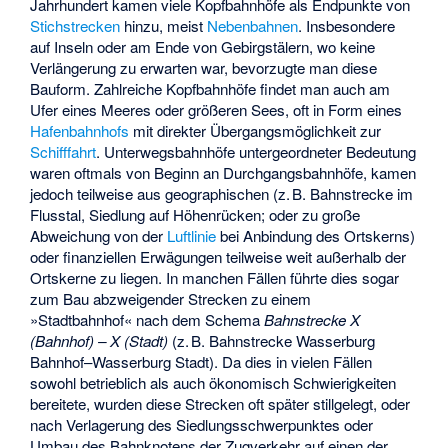
Jahrhundert kamen viele Kopfbahnhöfe als Endpunkte von
Stichstrecken
hinzu, meist
Nebenbahnen
. Insbesondere
auf Inseln oder am Ende von Gebirgstälern, wo keine
Verlängerung zu erwarten war, bevorzugte man diese
Bauform. Zahlreiche Kopfbahnhöfe findet man auch am
Ufer eines Meeres oder größeren Sees, oft in Form eines
Hafenbahnhofs
mit direkter Übergangsmöglichkeit zur
Schifffahrt
. Unterwegsbahnhöfe untergeordneter Bedeutung
waren oftmals von Beginn an Durchgangsbahnhöfe, kamen
jedoch teilweise aus geographischen (z. B. Bahnstrecke im
Flusstal, Siedlung auf Höhenrücken; oder zu große
Abweichung von der
Luftlinie
bei Anbindung des Ortskerns)
oder finanziellen Erwägungen teilweise weit außerhalb der
Ortskerne zu liegen. In manchen Fällen führte dies sogar
zum Bau abzweigender Strecken zu einem
»Stadtbahnhof« nach dem Schema
Bahnstrecke X
(Bahnhof) – X (Stadt)
(z. B.
Bahnstrecke Wasserburg
Bahnhof–Wasserburg Stadt
). Da dies in vielen Fällen
sowohl betrieblich als auch ökonomisch Schwierigkeiten
bereitete, wurden diese Strecken oft später stillgelegt, oder
nach Verlagerung des Siedlungsschwerpunktes oder
Umbau des Bahnknotens der Zugverkehr auf einen der