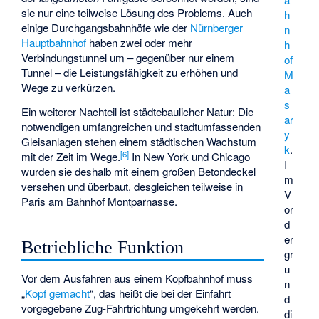
sie nur eine teilweise Lösung des Problems. Auch
h
einige Durchgangsbahnhöfe wie der
Nürnberger
n
Hauptbahnhof
haben zwei oder mehr
h
Verbindungstunnel um – gegenüber nur einem
of
Tunnel – die Leistungsfähigkeit zu erhöhen und
M
Wege zu verkürzen.
a
s
Ein weiterer Nachteil ist städtebaulicher Natur: Die
ar
notwendigen umfangreichen und stadtumfassenden
y
Gleisanlagen stehen einem städtischen Wachstum
k
.
[
6
]
mit der Zeit im Wege.
In New York und Chicago
I
wurden sie deshalb mit einem großen Betondeckel
m
versehen und überbaut, desgleichen teilweise in
V
Paris am Bahnhof Montparnasse.
or
d
er
Betriebliche Funktion
gr
u
Vor dem Ausfahren aus einem Kopfbahnhof muss
n
„
Kopf gemacht
“, das heißt die bei der Einfahrt
d
vorgegebene Zug-Fahrtrichtung umgekehrt werden.
di