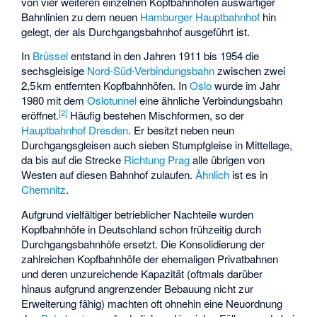
von vier weiteren einzelnen Kopfbahnhöfen auswärtiger
Bahnlinien zu dem neuen
Hamburger Hauptbahnhof
hin
gelegt, der als Durchgangsbahnhof ausgeführt ist.
In
Brüssel
entstand in den Jahren 1911 bis 1954 die
sechsgleisige
Nord-Süd-Verbindungsbahn
zwischen zwei
2,5 km entfernten Kopfbahnhöfen. In
Oslo
wurde im Jahr
1980 mit dem
Oslotunnel
eine ähnliche Verbindungsbahn
[
2
]
eröffnet.
Häufig bestehen Mischformen, so der
Hauptbahnhof Dresden
. Er besitzt neben neun
Durchgangsgleisen auch sieben Stumpfgleise in Mittellage,
da bis auf die Strecke
Richtung Prag
alle übrigen von
Westen auf diesen Bahnhof zulaufen.
Ähnlich
ist es in
Chemnitz
.
Aufgrund vielfältiger betrieblicher Nachteile wurden
Kopfbahnhöfe in Deutschland schon frühzeitig durch
Durchgangsbahnhöfe ersetzt. Die Konsolidierung der
zahlreichen Kopfbahnhöfe der ehemaligen Privatbahnen
und deren unzureichende Kapazität (oftmals darüber
hinaus aufgrund angrenzender Bebauung nicht zur
Erweiterung fähig) machten oft ohnehin eine Neuordnung