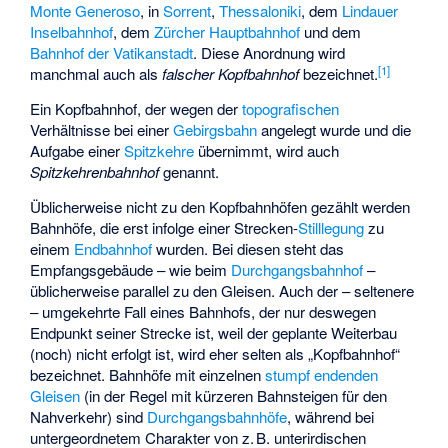
Monte Generoso
, in
Sorrent
,
Thessaloniki
, dem
Lindauer
Inselbahnhof
, dem
Zürcher Hauptbahnhof
und dem
Bahnhof der Vatikanstadt
. Diese Anordnung wird
[
1
]
manchmal auch als
falscher Kopfbahnhof
bezeichnet.
Ein Kopfbahnhof, der wegen der
topografischen
Verhältnisse bei einer
Gebirgsbahn
angelegt wurde und die
Aufgabe einer
Spitzkehre
übernimmt, wird auch
Spitzkehrenbahnhof
genannt.
Üblicherweise nicht zu den Kopfbahnhöfen gezählt werden
Bahnhöfe, die erst infolge einer Strecken-
Stilllegung
zu
einem
Endbahnhof
wurden. Bei diesen steht das
Empfangsgebäude – wie beim
Durchgangsbahnhof
–
üblicherweise parallel zu den Gleisen. Auch der – seltenere
– umgekehrte Fall eines Bahnhofs, der nur deswegen
Endpunkt seiner Strecke ist, weil der geplante Weiterbau
(noch) nicht erfolgt ist, wird eher selten als „Kopfbahnhof“
bezeichnet. Bahnhöfe mit einzelnen
stumpf endenden
Gleisen
(in der Regel mit kürzeren Bahnsteigen für den
Nahverkehr) sind
Durchgangsbahnhöfe
, während bei
untergeordnetem Charakter von z. B. unterirdischen