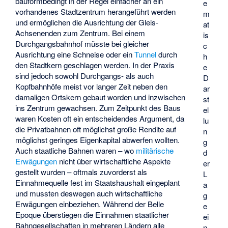
bauformbedingt in der Regel einfacher an ein
e
vorhandenes Stadtzentrum herangeführt werden
m
und ermöglichen die Ausrichtung der Gleis-
at
Achsenenden zum Zentrum. Bei einem
is
Durchgangsbahnhof müsste bei gleicher
c
Ausrichtung eine Schneise oder ein
Tunnel
durch
h
den Stadtkern geschlagen werden. In der Praxis
e
sind jedoch sowohl Durchgangs- als auch
D
Kopfbahnhöfe meist vor langer Zeit neben den
ar
damaligen Ortskern gebaut worden und inzwischen
st
ins Zentrum gewachsen. Zum Zeitpunkt des Baus
el
waren Kosten oft ein entscheidendes Argument, da
lu
die Privatbahnen oft möglichst große Rendite auf
n
möglichst geringes Eigenkapital abwerfen wollten.
g
Auch staatliche Bahnen waren – wo
militärische
d
Erwägungen
nicht über wirtschaftliche Aspekte
er
gestellt wurden – oftmals zuvorderst als
L
Einnahmequelle fest im Staatshaushalt eingeplant
a
und mussten deswegen auch wirtschaftliche
g
Erwägungen einbeziehen. Während der
Belle
e
Epoque
überstiegen die Einnahmen staatlicher
ei
Bahngesellschaften in mehreren Ländern alle
n