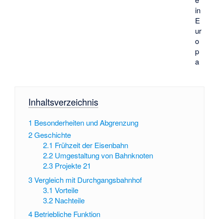
in
E
ur
o
p
a
Inhaltsverzeichnis
1
Besonderheiten und Abgrenzung
2
Geschichte
2.1
Frühzeit der Eisenbahn
2.2
Umgestaltung von Bahnknoten
2.3
Projekte 21
3
Vergleich mit Durchgangsbahnhof
3.1
Vorteile
3.2
Nachteile
4
Betriebliche Funktion