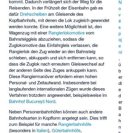
kommt. Dadurch verlängert sich der Weg für die
N
Reisenden. In der Frühzeit der Eisenbahn gab es
o
dafür
Drehscheiben
am Gleisende des
v
Kopfbahnhofs, mit denen die Lok zugleich gewendet
é
werden konnte. Eine weitere Möglichkeit ist, den
s
Wagenzug mit einer
Rangierlokomotive
vom
p
Bahnsteiggleis abzuziehen, sodass die
oj
Zuglokomotive das Einfahrgleis verlassen, die
e
Rangierlok den Zug wieder an den Bahnsteig
ní
schieben, abkuppeln und sich entfernen kann, so
,
dass die Zuglok nach erneutem Gleiswechsel auf
ü
der anderen Seite des Zuges ankuppeln kann.
b
Diese Rangiermanöver erfordern einen hohen
er
Personal- und Zeitaufwand. Insbesondere bei
di
langlaufenden internationalen Zügen wurde dieses
e
Verfahren trotzdem angewendet, beispielsweise im
d
Bahnhof București Nord
.
er
B
Neben Personenbahnhöfen können auch andere
a
Bahnhofsarten in Kopfform angelegt sein. Dies trifft
h
zum Beispiel für manche
Rangierbahnhöfe
n
(besonders in
Italien
),
Güterbahnhöfe
,
h