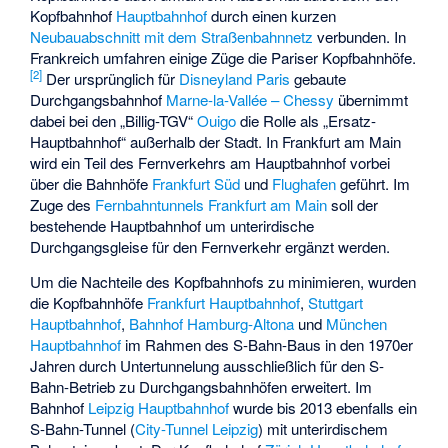
Kopfbahnhof
Hauptbahnhof
durch einen kurzen
Neubauabschnitt mit dem Straßenbahnnetz
verbunden. In
Frankreich umfahren einige Züge die Pariser Kopfbahnhöfe.
[
2
]
Der ursprünglich für
Disneyland Paris
gebaute
Durchgangsbahnhof
Marne-la-Vallée – Chessy
übernimmt
dabei bei den „Billig-TGV“
Ouigo
die Rolle als „Ersatz-
Hauptbahnhof“ außerhalb der Stadt. In Frankfurt am Main
wird ein Teil des Fernverkehrs am Hauptbahnhof vorbei
über die Bahnhöfe
Frankfurt Süd
und
Flughafen
geführt. Im
Zuge des
Fernbahntunnels Frankfurt am Main
soll der
bestehende Hauptbahnhof um unterirdische
Durchgangsgleise für den Fernverkehr ergänzt werden.
Um die Nachteile des Kopfbahnhofs zu minimieren, wurden
die Kopfbahnhöfe
Frankfurt Hauptbahnhof
,
Stuttgart
Hauptbahnhof
,
Bahnhof Hamburg-Altona
und
München
Hauptbahnhof
im Rahmen des S-Bahn-Baus in den 1970er
Jahren durch Untertunnelung ausschließlich für den S-
Bahn-Betrieb zu Durchgangsbahnhöfen erweitert. Im
Bahnhof
Leipzig Hauptbahnhof
wurde bis 2013 ebenfalls ein
S-Bahn-Tunnel (
City-Tunnel Leipzig
) mit unterirdischem