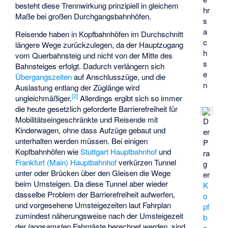
besteht diese Trennwirkung prinzipiell in gleichem
hr
Maße bei großen Durchgangsbahnhöfen.
s
a
Reisende haben in Kopfbahnhöfen im Durchschnitt
c
längere Wege zurückzulegen, da der Hauptzugang
h
vom Querbahnsteig und nicht von der Mitte des
s
Bahnsteiges erfolgt. Dadurch verlängern sich
e
Übergangszeiten
auf Anschlusszüge, und die
n
Auslastung entlang der Züglänge wird
[
2
]
ungleichmäßiger.
Allerdings ergibt sich so immer
die heute gesetzlich geforderte Barrierefreiheit für
Mobilitätseingeschränkte und Reisende mit
D
Kinderwagen, ohne dass Aufzüge gebaut und
er
unterhalten werden müssen. Bei einigen
P
Kopfbahnhöfen wie
Stuttgart Hauptbahnhof
und
ra
Frankfurt (Main) Hauptbahnhof
verkürzen Tunnel
g
unter oder Brücken über den Gleisen die Wege
er
beim Umsteigen. Da diese Tunnel aber wieder
K
dasselbe Problem der Barrierefreiheit aufwerfen,
o
und vorgesehene Umsteigezeiten laut Fahrplan
pf
zumindest näherungsweise nach der Umsteigezeit
b
der
langsamsten
Fahrgäste berechnet werden, sind
a