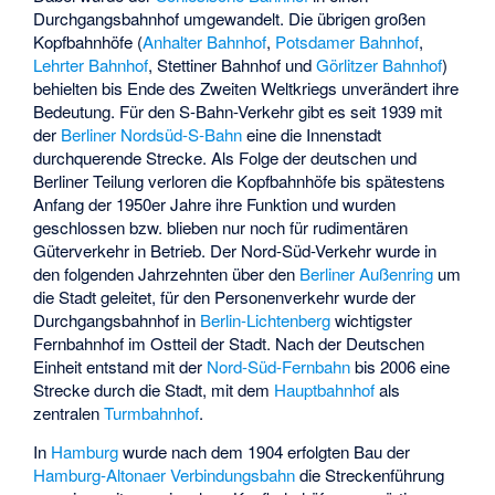
Durchgangsbahnhof umgewandelt. Die übrigen großen
Kopfbahnhöfe (
Anhalter Bahnhof
,
Potsdamer Bahnhof
,
Lehrter Bahnhof
,
Stettiner Bahnhof
und
Görlitzer Bahnhof
)
behielten bis Ende des Zweiten Weltkriegs unverändert ihre
Bedeutung. Für den S-Bahn-Verkehr gibt es seit 1939 mit
der
Berliner Nordsüd-S-Bahn
eine die Innenstadt
durchquerende Strecke. Als Folge der deutschen und
Berliner Teilung verloren die Kopfbahnhöfe bis spätestens
Anfang der 1950er Jahre ihre Funktion und wurden
geschlossen bzw. blieben nur noch für rudimentären
Güterverkehr in Betrieb. Der Nord-Süd-Verkehr wurde in
den folgenden Jahrzehnten über den
Berliner Außenring
um
die Stadt geleitet, für den Personenverkehr wurde der
Durchgangsbahnhof in
Berlin-Lichtenberg
wichtigster
Fernbahnhof im Ostteil der Stadt. Nach der Deutschen
Einheit entstand mit der
Nord-Süd-Fernbahn
bis 2006 eine
Strecke durch die Stadt, mit dem
Hauptbahnhof
als
zentralen
Turmbahnhof
.
In
Hamburg
wurde nach dem 1904 erfolgten Bau der
Hamburg-Altonaer Verbindungsbahn
die Streckenführung