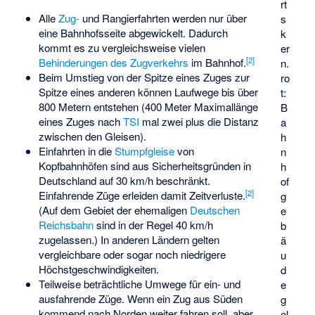
rt
Alle
Zug-
und
Rangierfahrten
werden nur über
s
eine Bahnhofsseite abgewickelt. Dadurch
k
kommt es zu vergleichsweise vielen
er
[
2
]
Behinderungen des Zugverkehrs
im Bahnhof.
n.
Beim Umstieg von der Spitze eines Zuges zur
ro
Spitze eines anderen können Laufwege bis über
t:
800 Metern entstehen (400 Meter Maximallänge
B
eines Zuges nach
TSI
mal zwei plus die Distanz
a
zwischen den Gleisen).
h
Einfahrten in die
Stumpfgleise
von
n
Kopfbahnhöfen sind aus Sicherheitsgründen in
h
Deutschland auf 30 km/h beschränkt.
of
[
2
]
Einfahrende Züge erleiden damit Zeitverluste.
g
(Auf dem Gebiet der ehemaligen
Deutschen
e
Reichsbahn
sind in der Regel 40 km/h
b
zugelassen.) In anderen Ländern gelten
ä
vergleichbare oder sogar noch niedrigere
u
Höchstgeschwindigkeiten.
d
Teilweise beträchtliche Umwege für ein- und
e
ausfahrende Züge. Wenn ein Zug aus Süden
g
kommend nach Norden weiter fahren soll, aber
el