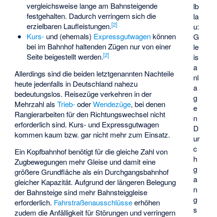
vergleichsweise lange am Bahnsteigende
lb
festgehalten. Dadurch verringern sich die
la
[
2
]
erzielbaren Laufleistungen.
u:
Kurs-
und (ehemals)
Expressgutwagen
können
G
bei im Bahnhof haltenden Zügen nur von einer
le
[
2
]
Seite beigestellt werden.
is
a
Allerdings sind die beiden letztgenannten Nachteile
nl
heute jedenfalls in Deutschland nahezu
a
bedeutungslos. Reisezüge verkehren in der
g
Mehrzahl als
Trieb-
oder
Wendezüge
, bei denen
e
Rangierarbeiten für den Richtungswechsel nicht
n
erforderlich sind. Kurs- und Expressgutwagen
D
kommen kaum bzw. gar nicht mehr zum Einsatz.
ur
c
Ein Kopfbahnhof benötigt für die gleiche Zahl von
h
Zugbewegungen mehr Gleise und damit eine
g
größere Grundfläche als ein Durchgangsbahnhof
a
gleicher Kapazität. Aufgrund der längeren Belegung
n
der Bahnsteige sind mehr Bahnsteiggleise
g
erforderlich.
Fahrstraßenausschlüsse
erhöhen
s
zudem die Anfälligkeit für Störungen und verringern