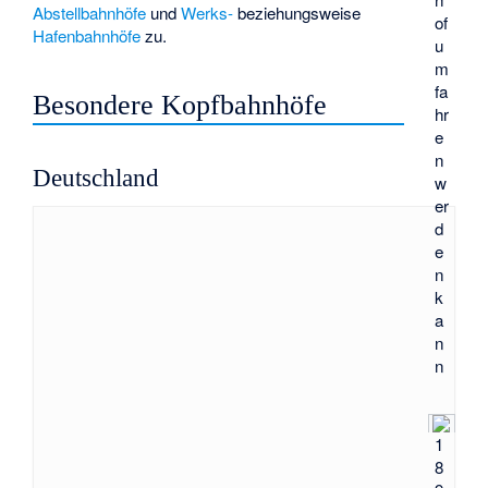
Abstellbahnhöfe
und
Werks-
beziehungsweise
of
Hafenbahnhöfe
zu.
u
m
fa
Besondere Kopfbahnhöfe
hr
e
n
Deutschland
w
er
d
e
n
k
a
n
n
1
8