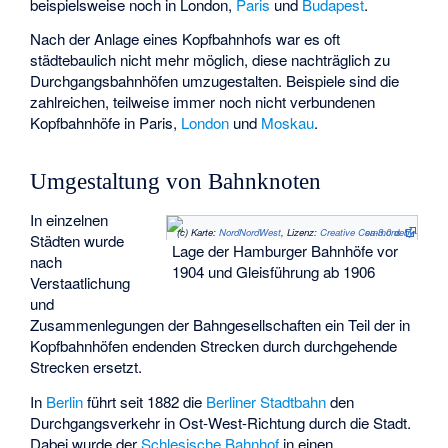
beispielsweise noch in London,
Paris
und
Budapest
.
Nach der Anlage eines Kopfbahnhofs war es oft
städtebaulich nicht mehr möglich, diese nachträglich zu
Durchgangsbahnhöfen umzugestalten. Beispiele sind die
zahlreichen, teilweise immer noch nicht verbundenen
Kopfbahnhöfe in Paris,
London
und
Moskau
.
Umgestaltung von Bahnknoten
In einzelnen
(c)
Karte:
NordNordWest
, Lizenz:
Creative Commons by-sa-3.0 de
Städten wurde
Lage der Hamburger Bahnhöfe vor
nach
1904 und Gleisführung ab 1906
Verstaatlichung
und
Zusammenlegungen der Bahngesellschaften ein Teil der in
Kopfbahnhöfen endenden Strecken durch durchgehende
Strecken ersetzt.
In
Berlin
führt seit 1882 die
Berliner Stadtbahn
den
Durchgangsverkehr in Ost-West-Richtung durch die Stadt.
Dabei wurde der
Schlesische Bahnhof
in einen