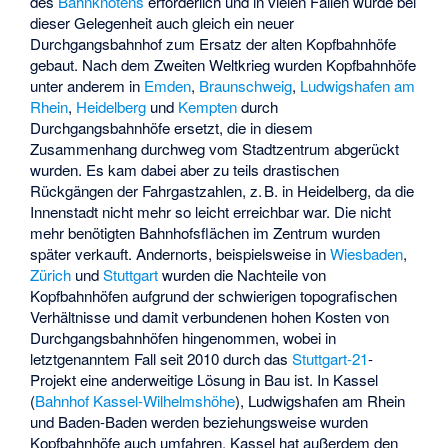
des
Bahnknotens
erforderlich und in vielen Fällen wurde bei
dieser Gelegenheit auch gleich ein neuer
Durchgangsbahnhof zum Ersatz der alten Kopfbahnhöfe
gebaut. Nach dem Zweiten Weltkrieg wurden Kopfbahnhöfe
unter anderem in
Emden
,
Braunschweig
,
Ludwigshafen am
Rhein
,
Heidelberg
und
Kempten
durch
Durchgangsbahnhöfe ersetzt, die in diesem
Zusammenhang durchweg vom Stadtzentrum abgerückt
wurden. Es kam dabei aber zu teils drastischen
Rückgängen der Fahrgastzahlen, z. B. in Heidelberg, da die
Innenstadt nicht mehr so leicht erreichbar war. Die nicht
mehr benötigten Bahnhofsflächen im Zentrum wurden
später verkauft. Andernorts, beispielsweise in
Wiesbaden
,
Zürich
und
Stuttgart
wurden die Nachteile von
Kopfbahnhöfen aufgrund der schwierigen topografischen
Verhältnisse und damit verbundenen hohen Kosten von
Durchgangsbahnhöfen hingenommen, wobei in
letztgenanntem Fall seit 2010 durch das
Stuttgart-21
-
Projekt eine anderweitige Lösung in Bau ist. In Kassel
(
Bahnhof Kassel-Wilhelmshöhe
), Ludwigshafen am Rhein
und
Baden-Baden
werden beziehungsweise wurden
Kopfbahnhöfe auch umfahren. Kassel hat außerdem den