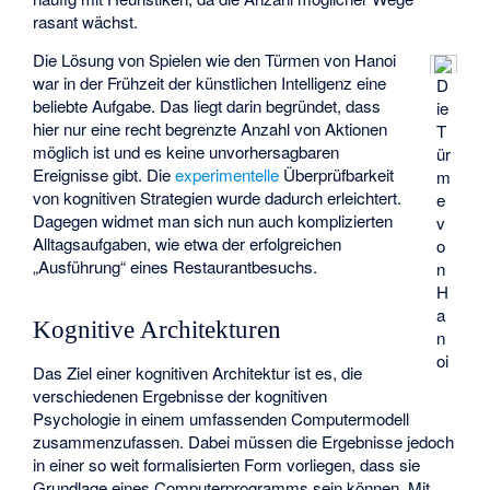
rasant wächst.
Die Lösung von Spielen wie den Türmen von Hanoi
war in der Frühzeit der künstlichen Intelligenz eine
D
beliebte Aufgabe. Das liegt darin begründet, dass
ie
hier nur eine recht begrenzte Anzahl von Aktionen
T
möglich ist und es keine unvorhersagbaren
ür
Ereignisse gibt. Die
experimentelle
Überprüfbarkeit
m
von kognitiven Strategien wurde dadurch erleichtert.
e
Dagegen widmet man sich nun auch komplizierten
v
Alltagsaufgaben, wie etwa der erfolgreichen
o
„Ausführung“ eines Restaurantbesuchs.
n
H
a
Kognitive Architekturen
n
oi
Das Ziel einer kognitiven Architektur ist es, die
verschiedenen Ergebnisse der kognitiven
Psychologie in einem umfassenden Computermodell
zusammenzufassen. Dabei müssen die Ergebnisse jedoch
in einer so weit formalisierten Form vorliegen, dass sie
Grundlage eines Computerprogramms sein können. Mit