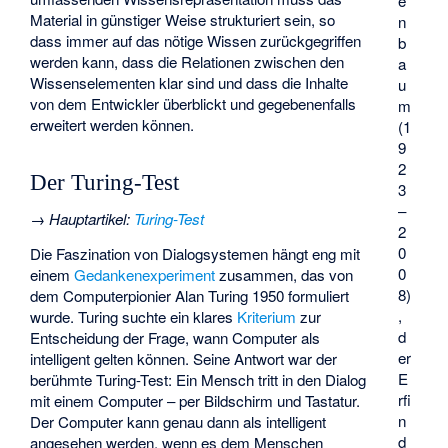
e
Material in günstiger Weise strukturiert sein, so
n
dass immer auf das nötige Wissen zurückgegriffen
b
werden kann, dass die Relationen zwischen den
a
Wissenselementen klar sind und dass die Inhalte
u
von dem Entwickler überblickt und gegebenenfalls
m
erweitert werden können.
(1
9
2
Der Turing-Test
3
–
→
Hauptartikel
:
Turing-Test
2
0
Die Faszination von Dialogsystemen hängt eng mit
0
einem
Gedankenexperiment
zusammen, das von
8)
dem Computerpionier Alan Turing 1950 formuliert
,
wurde. Turing suchte ein klares
Kriterium
zur
d
Entscheidung der Frage, wann Computer als
er
intelligent gelten können. Seine Antwort war der
E
berühmte Turing-Test: Ein Mensch tritt in den Dialog
rfi
mit einem Computer – per Bildschirm und Tastatur.
n
Der Computer kann genau dann als intelligent
d
angesehen werden, wenn es dem Menschen