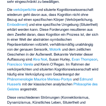
sehr eingeschränkt zu bewältigen.
Die
verkörperlichte
und situierte Kognitionswissenschaft
wiederum geht davon aus, dass Kognition nicht ohne
Bezug auf einen spezifischen Körper (Verkörperlichung,
Embodiment
) und eine spezifische Umgebung (Situiertheit)
erklärt werden kann. Diese Forderungen resultieren aus
dem Zweifel daran, dass Kognition ein Prozess ist, der sich
in einer Welt der abstrakten symbolischen
Repräsentationen vollzieht, verhältnismäßig unabhängig
von der genauen Sensorik,
Motorik
und dem zeitlichen
Geschehen in der Außenwelt. Bekannte Vertreter dieser
Auffassung sind
Alva Noë
, Susan Hurley,
Evan Thompson
,
Francisco Varela
und Kevin O’Regan. Im Rahmen der
verkörperlichten und situierten Kognitionswissenschaft wird
häufig eine Verknüpfung vom Gedankengut der
Phänomenologie
Maurice Merleau-Pontys
und
Edmund
Husserls
mit der klassischen analytischen
Philosophie des
Geistes
angestrebt.
Diese verschiedenen Strömungen (Konnektionismus,
Dynamizismus, Künstliches Leben, Situiertheit und