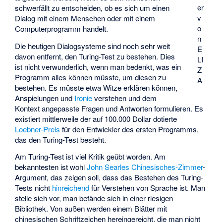
er
schwerfällt zu entscheiden, ob es sich um einen
v
Dialog mit einem Menschen oder mit einem
o
Computerprogramm handelt.
n
Die heutigen Dialogsysteme sind noch sehr weit
E
davon entfernt, den Turing-Test zu bestehen. Dies
LI
ist nicht verwunderlich, wenn man bedenkt, was ein
Z
Programm alles können müsste, um diesen zu
A
bestehen. Es müsste etwa Witze erklären können,
Anspielungen und
Ironie
verstehen und dem
Kontext angepasste Fragen und Antworten formulieren. Es
existiert mittlerweile der auf 100.000 Dollar dotierte
Loebner-Preis
für den Entwickler des ersten Programms,
das den Turing-Test besteht.
Am Turing-Test ist viel Kritik geübt worden. Am
bekanntesten ist wohl
John Searles
Chinesisches-Zimmer
-
Argument, das zeigen soll, dass das Bestehen des Turing-
Tests nicht
hinreichend
für Verstehen von Sprache ist. Man
stelle sich vor, man befände sich in einer riesigen
Bibliothek. Von außen werden einem Blätter mit
chinesischen Schriftzeichen hereingereicht, die man nicht