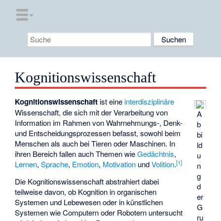
Kognitionswissenschaft
Kognitionswissenschaft
ist eine
interdisziplinäre
Wissenschaft, die sich mit der Verarbeitung von
A
Information im Rahmen von Wahrnehmungs-, Denk-
b
und Entscheidungsprozessen befasst, sowohl beim
bi
Menschen als auch bei Tieren oder Maschinen. In
ld
ihren Bereich fallen auch Themen wie
Gedächtnis
,
u
[
1
]
Lernen
,
Sprache
,
Emotion
,
Motivation
und
Volition
.
n
g
Die Kognitionswissenschaft abstrahiert dabei
d
teilweise davon, ob Kognition in organischen
er
Systemen und Lebewesen oder in künstlichen
G
Systemen wie Computern oder Robotern untersucht
ru