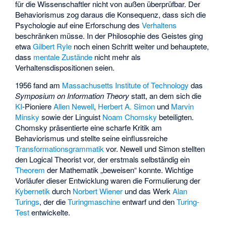
für die Wissenschaftler nicht von außen überprüfbar. Der
Behaviorismus zog daraus die Konsequenz, dass sich die
Psychologie auf eine Erforschung des
Verhaltens
beschränken müsse. In der Philosophie des Geistes ging
etwa
Gilbert Ryle
noch einen Schritt weiter und behauptete,
dass
mentale Zustände
nicht mehr als
Verhaltensdispositionen seien.
1956 fand am
Massachusetts Institute of Technology
das
Symposium on Information Theory
statt, an dem sich die
KI
-Pioniere
Allen Newell
,
Herbert A. Simon
und
Marvin
Minsky
sowie der Linguist
Noam Chomsky
beteiligten.
Chomsky präsentierte eine scharfe Kritik am
Behaviorismus und stellte seine einflussreiche
Transformationsgrammatik
vor. Newell und Simon stellten
den
Logical Theorist
vor, der erstmals selbständig ein
Theorem
der Mathematik „beweisen“ konnte. Wichtige
Vorläufer dieser Entwicklung waren die Formulierung der
Kybernetik
durch
Norbert Wiener
und das Werk
Alan
Turings
, der die
Turingmaschine
entwarf und den
Turing-
Test
entwickelte.