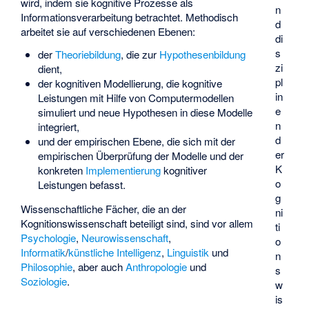
wird, indem sie kognitive Prozesse als
n
Informationsverarbeitung betrachtet. Methodisch
d
arbeitet sie auf verschiedenen Ebenen:
di
s
der
Theoriebildung
, die zur
Hypothesenbildung
zi
dient,
pl
der
kognitiven Modellierung
, die kognitive
in
Leistungen mit Hilfe von Computermodellen
e
simuliert und neue Hypothesen in diese Modelle
n
integriert,
d
und der empirischen Ebene, die sich mit der
er
empirischen Überprüfung der Modelle und der
K
konkreten
Implementierung
kognitiver
o
Leistungen befasst.
g
Wissenschaftliche Fächer, die an der
ni
Kognitionswissenschaft beteiligt sind, sind vor allem
ti
Psychologie
,
Neurowissenschaft
,
o
Informatik
/
künstliche Intelligenz
,
Linguistik
und
n
Philosophie
, aber auch
Anthropologie
und
s
Soziologie
.
w
is