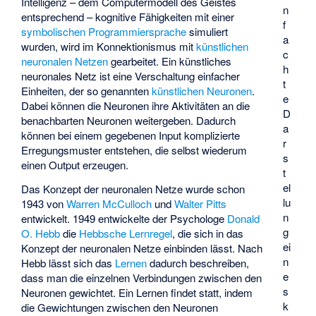
Intelligenz – dem Computermodell des Geistes
n
entsprechend – kognitive Fähigkeiten mit einer
f
symbolischen
Programmiersprache
simuliert
a
wurden, wird im Konnektionismus mit
künstlichen
c
neuronalen Netzen
gearbeitet. Ein künstliches
h
neuronales Netz ist eine Verschaltung einfacher
t
Einheiten, der so genannten
künstlichen Neuronen
.
e
Dabei können die Neuronen ihre Aktivitäten an die
D
benachbarten Neuronen weitergeben. Dadurch
a
können bei einem gegebenen Input komplizierte
r
Erregungsmuster entstehen, die selbst wiederum
s
einen Output erzeugen.
t
el
Das Konzept der neuronalen Netze wurde schon
lu
1943 von
Warren McCulloch
und
Walter Pitts
n
entwickelt. 1949 entwickelte der Psychologe
Donald
g
O. Hebb
die
Hebbsche Lernregel
, die sich in das
ei
Konzept der neuronalen Netze einbinden lässt. Nach
n
Hebb lässt sich das
Lernen
dadurch beschreiben,
e
dass man die einzelnen Verbindungen zwischen den
s
Neuronen gewichtet. Ein Lernen findet statt, indem
k
die Gewichtungen zwischen den Neuronen