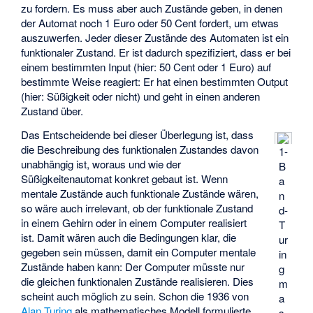
zu fordern. Es muss aber auch Zustände geben, in denen
der Automat noch 1 Euro oder 50 Cent fordert, um etwas
auszuwerfen. Jeder dieser Zustände des Automaten ist ein
funktionaler Zustand. Er ist dadurch spezifiziert, dass er bei
einem bestimmten Input (hier: 50 Cent oder 1 Euro) auf
bestimmte Weise reagiert: Er hat einen bestimmten Output
(hier: Süßigkeit oder nicht) und geht in einen anderen
Zustand über.
Das Entscheidende bei dieser Überlegung ist, dass
die Beschreibung des funktionalen Zustandes davon
1-
unabhängig ist, woraus und wie der
B
Süßigkeitenautomat konkret gebaut ist. Wenn
a
mentale Zustände auch funktionale Zustände wären,
n
so wäre auch irrelevant, ob der funktionale Zustand
d-
in einem Gehirn oder in einem Computer realisiert
T
ist. Damit wären auch die Bedingungen klar, die
ur
gegeben sein müssen, damit ein Computer mentale
in
Zustände haben kann: Der Computer müsste nur
g
die gleichen funktionalen Zustände realisieren. Dies
m
scheint auch möglich zu sein. Schon die 1936 von
a
Alan Turing
als mathematisches Modell formulierte
s