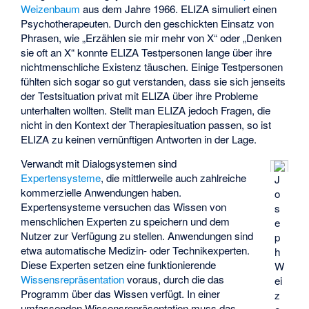
Weizenbaum
aus dem Jahre 1966. ELIZA simuliert einen
Psychotherapeuten. Durch den geschickten Einsatz von
Phrasen, wie „Erzählen sie mir mehr von X“ oder „Denken
sie oft an X“ konnte ELIZA Testpersonen lange über ihre
nichtmenschliche Existenz täuschen. Einige Testpersonen
fühlten sich sogar so gut verstanden, dass sie sich jenseits
der Testsituation privat mit ELIZA über ihre Probleme
unterhalten wollten. Stellt man ELIZA jedoch Fragen, die
nicht in den Kontext der Therapiesituation passen, so ist
ELIZA zu keinen vernünftigen Antworten in der Lage.
Verwandt mit Dialogsystemen sind
Expertensysteme
, die mittlerweile auch zahlreiche
J
kommerzielle Anwendungen haben.
o
Expertensysteme versuchen das Wissen von
s
menschlichen Experten zu speichern und dem
e
Nutzer zur Verfügung zu stellen. Anwendungen sind
p
etwa automatische Medizin- oder Technikexperten.
h
Diese Experten setzen eine funktionierende
W
Wissensrepräsentation
voraus, durch die das
ei
Programm über das Wissen verfügt. In einer
z
umfassenden Wissensrepräsentation muss das