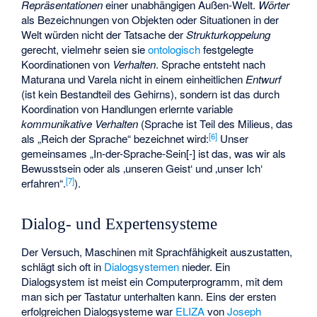
Repräsentationen
einer unabhängigen Außen-Welt.
Wörter
als Bezeichnungen von Objekten oder Situationen in der
Welt würden nicht der Tatsache der
Strukturkoppelung
gerecht, vielmehr seien sie
ontologisch
festgelegte
Koordinationen von
Verhalten
. Sprache entsteht nach
Maturana und Varela nicht in einem einheitlichen
Entwurf
(ist kein Bestandteil des Gehirns), sondern ist das durch
Koordination von Handlungen erlernte variable
kommunikative Verhalten
(Sprache ist Teil des Milieus, das
[
6
]
als „Reich der Sprache“ bezeichnet wird:
Unser
gemeinsames „In-der-Sprache-Sein[-] ist das, was wir als
Bewusstsein oder als ‚unseren Geist‘ und ‚unser Ich‘
[
7
]
erfahren“.
).
Dialog- und Expertensysteme
Der Versuch, Maschinen mit Sprachfähigkeit auszustatten,
schlägt sich oft in
Dialogsystemen
nieder. Ein
Dialogsystem ist meist ein Computerprogramm, mit dem
man sich per Tastatur unterhalten kann. Eins der ersten
erfolgreichen Dialogsysteme war
ELIZA
von
Joseph