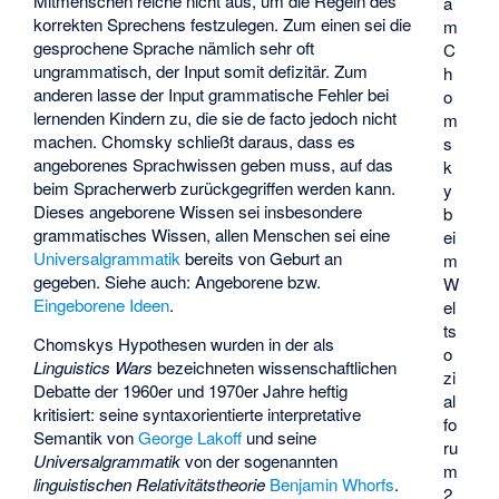
Mitmenschen reiche nicht aus, um die Regeln des
a
korrekten Sprechens festzulegen. Zum einen sei die
m
gesprochene Sprache nämlich sehr oft
C
ungrammatisch, der Input somit defizitär. Zum
h
anderen lasse der Input grammatische Fehler bei
o
lernenden Kindern zu, die sie de facto jedoch nicht
m
machen. Chomsky schließt daraus, dass es
s
angeborenes Sprachwissen geben muss, auf das
k
beim Spracherwerb zurückgegriffen werden kann.
y
Dieses angeborene Wissen sei insbesondere
b
grammatisches Wissen, allen Menschen sei eine
ei
Universalgrammatik
bereits von Geburt an
m
gegeben. Siehe auch: Angeborene bzw.
W
Eingeborene Ideen
.
el
ts
Chomskys Hypothesen wurden in der als
o
Linguistics Wars
bezeichneten wissenschaftlichen
zi
Debatte der 1960er und 1970er Jahre heftig
al
kritisiert: seine syntaxorientierte
interpretative
fo
Semantik
von
George Lakoff
und seine
ru
Universalgrammatik
von der sogenannten
m
linguistischen Relativitätstheorie
Benjamin Whorfs
.
2