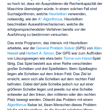
so hoch ist, dass ein Ausprobieren die Rechenkapazität der
Maschine übersteigen würde. In einem solchen Fall sind
Suchalgorithmen, welche
Heuristiken
verwenden,
notwendig, wie der
A*-Algorithmus
. Heuristiken
beschreiben Auswahlmechanismen, welche die
erfolgversprechendsten Verfahren bereits
vor
der
Ausführung zu bestimmen versuchen.
Das erste Programm, das intensiv mit Heuristiken
arbeitete, war der
General Problem Solver
(GPS) von
Allen
Newell
und
Herbert A. Simon
. Der GPS war zum Auffinden
von Lösungswegen wie etwa beim
Türme-von-Hanoi
-Spiel
fähig. Das Spiel besteht aus einer Reihe verschieden
großer Scheiben und drei Spielfeldern. Beim Spielbeginn
liegen alle Scheiben auf dem linken Feld. Das Ziel ist
erreicht, wenn sich alle Scheiben auf dem rechten Feld
befinden. Dabei darf jede Scheibe jedoch nur auf einer
größeren Scheibe liegen und jeweils nur eine Scheibe
entweder auf den linken, den mittleren oder den rechten
Platz bewegt werden. Obwohl das Problem mit einem
Algorithmus
lösbar ist, lösen Menschen dieses Problem
häufig mit Heuristiken, da die Anzahl möglicher Wege