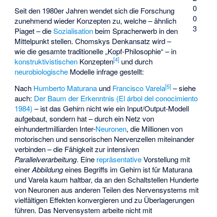
0
Seit den 1980er Jahren wendet sich die Forschung
0
zunehmend wieder Konzepten zu, welche – ähnlich
3
Piaget – die
Sozialisation
beim Spracherwerb in den
Mittelpunkt stellen. Chomskys Denkansatz wird –
wie die gesamte traditionelle „Kopf-Philosophie“ – in
[
4
]
konstruktivistischen
Konzepten
und durch
neurobiologische
Modelle infrage gestellt:
[
5
]
Nach
Humberto Maturana
und
Francisco Varela
– siehe
auch:
Der Baum der Erkenntnis (El árbol del conocimiento
1984)
– ist das Gehirn nicht wie ein Input/Output-Modell
aufgebaut, sondern hat – durch ein Netz von
einhundertmilliarden Inter-
Neuronen
, die Millionen von
motorischen und sensorischen Nervenzellen miteinander
verbinden – die Fähigkeit zur intensiven
Parallelverarbeitung
. Eine
repräsentative
Vorstellung mit
einer
Abbildung
eines Begriffs im Gehirn ist für Maturana
und Varela kaum haltbar, da an den Schaltstellen Hunderte
von Neuronen aus anderen Teilen des Nervensystems mit
vielfältigen Effekten konvergieren und zu Überlagerungen
führen. Das Nervensystem arbeite nicht mit