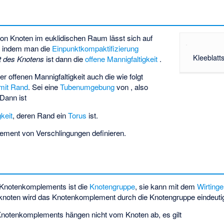
l von Knoten im euklidischen Raum
lässt sich auf
n, indem man die
Einpunktkompaktifizierung
Kleeblatt
 des Knotens
ist dann die
offene Mannigfaltigkeit
.
er offenen Mannigfaltigkeit
auch die wie folgt
 mit Rand
. Sei
eine
Tubenumgebung
von
, also
 Dann ist
gkeit
, deren Rand ein
Torus
ist.
lement von
Verschlingungen
definieren.
Knotenkomplements ist die
Knotengruppe
, sie kann mit dem
Wirtinge
knoten
wird das Knotenkomplement durch die Knotengruppe eindeuti
notenkomplements hängen nicht vom Knoten ab, es gilt