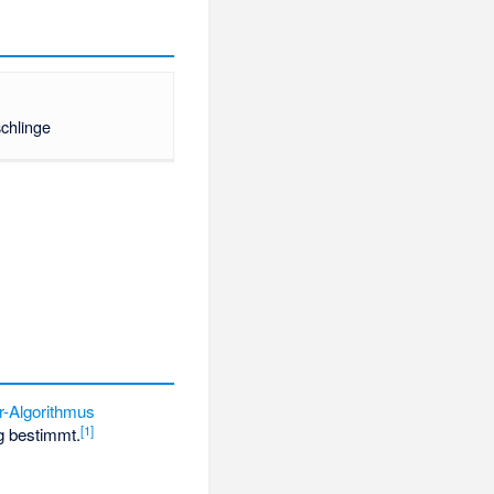
schlinge
r-Algorithmus
[1]
g bestimmt.