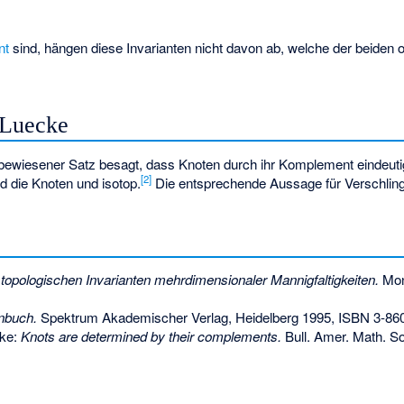
nt
sind, hängen diese Invarianten nicht davon ab, welche der beiden o
-Luecke
bewiesener Satz besagt, dass Knoten durch ihr Komplement eindeut
[2]
ind die Knoten
und
isotop
.
Die entsprechende Aussage für Verschlingun
 topologischen Invarianten mehrdimensionaler Mannigfaltigkeiten.
Mon
nbuch.
Spektrum Akademischer Verlag, Heidelberg 1995,
ISBN 3-86
cke:
Knots are determined by their complements.
Bull. Amer. Math. So