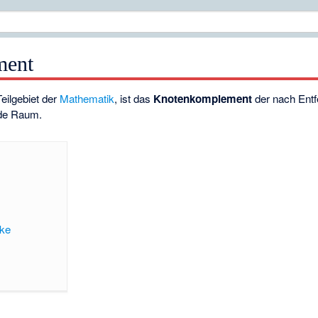
ment
Teilgebiet der
Mathematik
, ist das
Knotenkomplement
der nach Entf
de Raum.
cke