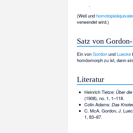
.
(Weil
und
homotopieäquivale
verwendet wird.)
Satz von Gordon
Ein von
Gordon
und
Luecke
homöomorph zu
ist, dann s
Literatur
Heinrich Tietze:
Über die
(1908), no. 1, 1–118.
Colin Adams:
Das Knote
C. McA. Gordon, J. Lue
1, 83–87.