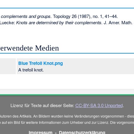
 complements and groups.
Topology 26 (1987), no. 1, 41–44.
 Luecke:
Knots are determined by their complements.
J. Amer. Math. 
 verwendete Medien
Blue Trefoil Knot.png
A trefoil knot.
Lizenz für Texte auf dieser Seite:
CC-BY-SA 3.0 Unported
.
Autoren des Artikels. An Bildern wurden keine Veränderungen vorgenommen - diese
 Sie auf ein Bild für weitere Informationen zum Urheber und zur Lizenz. Die vorg
Impressum
-
Datenschutzerklärung