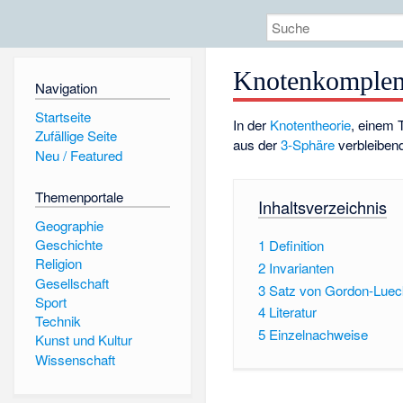
Knotenkomple
Navigation
Startseite
In der
Knotentheorie
, einem 
Zufällige Seite
aus der
3-Sphäre
verbleiben
Neu / Featured
Themenportale
Inhaltsverzeichnis
Geographie
Geschichte
1
Definition
Religion
2
Invarianten
Gesellschaft
3
Satz von Gordon-Lue
Sport
4
Literatur
Technik
5
Einzelnachweise
Kunst und Kultur
Wissenschaft