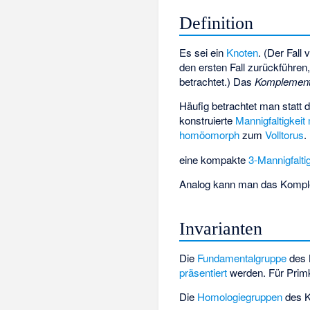
Definition
Es sei
ein
Knoten
. (Der Fal
den ersten Fall zurückführe
betrachtet.) Das
Komplement
Häufig betrachtet man statt d
konstruierte
Mannigfaltigkeit
homöomorph
zum
Volltorus
.
eine kompakte
3-Mannigfalti
Analog kann man das Komp
Invarianten
Die
Fundamentalgruppe
des 
präsentiert
werden. Für
Prim
Die
Homologiegruppen
des K