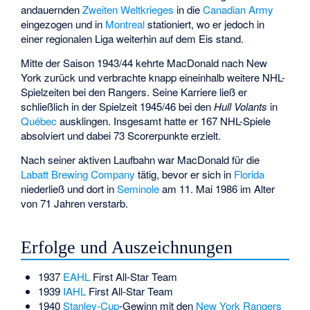
andauernden
Zweiten Weltkrieges
in die
Canadian Army
eingezogen und in
Montreal
stationiert, wo er jedoch in
einer regionalen Liga weiterhin auf dem Eis stand.
Mitte der Saison 1943/44 kehrte MacDonald nach New
York zurück und verbrachte knapp eineinhalb weitere NHL-
Spielzeiten bei den Rangers. Seine Karriere ließ er
schließlich in der Spielzeit 1945/46 bei den
Hull Volants
in
Québec
ausklingen. Insgesamt hatte er 167 NHL-Spiele
absolviert und dabei 73 Scorerpunkte erzielt.
Nach seiner aktiven Laufbahn war MacDonald für die
Labatt Brewing Company
tätig, bevor er sich in
Florida
niederließ und dort in
Seminole
am 11. Mai 1986 im Alter
von 71 Jahren verstarb.
Erfolge und Auszeichnungen
1937
EAHL
First All-Star Team
1939
IAHL
First All-Star Team
1940
Stanley-Cup
-Gewinn mit den
New York Rangers