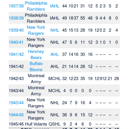
Philadelphia
1937/38
IAHL
44
10
21
31
12
5
2
3
5
2
Ramblers
Philadelphia
1938/39
IAHL
49
18
37
55
48
9
4
4
8
0
Ramblers
New York
1939/40
NHL
45
15
13
28
19
12
0
2
2
4
Rangers
New York
1940/41
NHL
47
5
6
11
12
3
1
0
1
0
Rangers
Hershey
1941/42
AHL
37
14
16
30
16
–
–
–
–
–
Bears
Buffalo
1941/42
AHL
21
14
14
28
12
–
–
–
–
–
Bisons
Montreal
1942/43
MCHL
32
12
23
35
19
12
9
12
21
28
Army
Montreal
1943/44
MCHL
4
0
0
0
0
–
–
–
–
–
Army
New York
1943/44
NHL
24
7
9
16
4
–
–
–
–
–
Rangers
New York
1944/45
NHL
36
9
6
15
12
–
–
–
–
–
Rangers
1945/46
Hull Volants
QSHL
9
2
4
6
0
–
–
–
–
–