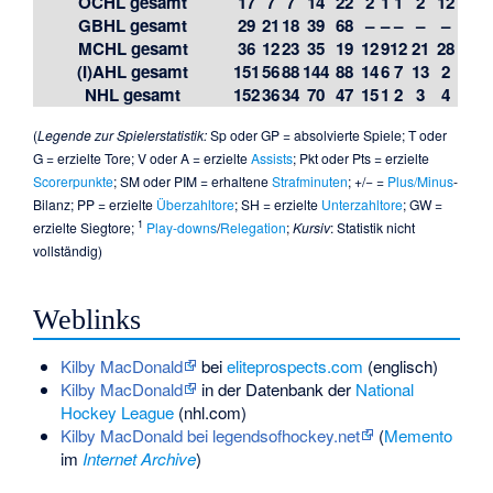
OCHL gesamt
17
7
7
14
22
2
1
1
2
12
GBHL gesamt
29
21
18
39
68
–
–
–
–
–
MCHL gesamt
36
12
23
35
19
12
9
12
21
28
(I)AHL gesamt
151
56
88
144
88
14
6
7
13
2
NHL gesamt
152
36
34
70
47
15
1
2
3
4
(
Legende zur Spielerstatistik:
Sp oder GP = absolvierte Spiele; T oder
G = erzielte Tore; V oder A = erzielte
Assists
; Pkt oder Pts = erzielte
Scorerpunkte
; SM oder PIM = erhaltene
Strafminuten
; +/− =
Plus/Minus
-
Bilanz; PP = erzielte
Überzahltore
; SH = erzielte
Unterzahltore
; GW =
1
erzielte Siegtore;
Play-downs
/
Relegation
;
Kursiv
: Statistik nicht
vollständig)
Weblinks
Kilby MacDonald
bei
eliteprospects.com
(englisch)
Kilby MacDonald
in der Datenbank der
National
Hockey League
(nhl.com)
Kilby MacDonald bei legendsofhockey.net
(
Memento
im
Internet Archive
)