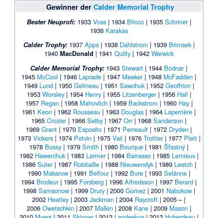
Gewinner der
Calder Memorial Trophy
Bester Neuprofi:
1933
Voss
| 1934
Blinco
| 1935
Schriner
|
1936
Karakas
Calder Trophy:
1937
Apps
| 1938
Dahlstrom
| 1939
Brimsek
|
1940
MacDonald
| 1941
Quilty
| 1942
Warwick
Calder Memorial Trophy:
1943
Stewart
| 1944
Bodnar
|
1945
McCool
| 1946
Laprade
| 1947
Meeker
| 1948
McFadden
|
1949
Lund
| 1950
Gelineau
| 1951
Sawchuk
| 1952
Geoffrion
|
1953
Worsley
| 1954
Henry
| 1955
Litzenberger
| 1956
Hall
|
1957
Regan
| 1958
Mahovlich
| 1959
Backstrom
| 1960
Hay
|
1961
Keon
| 1962
Rousseau
| 1963
Douglas
| 1964
Laperrière
|
1965
Crozier
| 1966
Selby
| 1967
Orr
| 1968
Sanderson
|
1969
Grant
| 1970
Esposito
| 1971
Perreault
| 1972
Dryden
|
1973
Vickers
| 1974
Potvin
| 1975
Vail
| 1976
Trottier
| 1977
Plett
|
1978
Bossy
| 1979
Smith
| 1980
Bourque
| 1981
Šťastný
|
1982
Hawerchuk
| 1983
Larmer
| 1984
Barrasso
| 1985
Lemieux
|
1986
Suter
| 1987
Robitaille
| 1988
Nieuwendyk
| 1989
Leetch
|
1990
Makarow
| 1991
Belfour
| 1992
Bure
| 1993
Selänne
|
1994
Brodeur
| 1995
Forsberg
| 1996
Alfredsson
| 1997
Berard
|
1998
Samsonow
| 1999
Drury
| 2000
Gomez
| 2001
Nabokow
|
2002
Heatley
| 2003
Jackman
| 2004
Raycroft
| 2005 – |
2006
Owetschkin
| 2007
Malkin
| 2008
Kane
| 2009
Mason
|
2010
Myers
| 2011
Skinner
| 2012
Landeskog
| 2013
Huberdeau
|