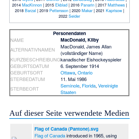
2014
MacKinnon
| 2015
Ekblad
| 2016
Panarin
| 2017
Matthews
|
2018
Barzal
| 2019
Pettersson
| 2020
Makar
| 2021
Kaprisow
|
2022
Seider
Personendaten
MacDonald, Kilby
NAME
MacDonald, James Allan
ALTERNATIVNAMEN
(vollständiger Name)
KURZBESCHREIBUNG
kanadischer Eishockeyspieler
GEBURTSDATUM
6. September 1914
GEBURTSORT
Ottawa
,
Ontario
STERBEDATUM
11. Mai 1986
Seminole
,
Florida
,
Vereinigte
STERBEORT
Staaten
Auf dieser Seite verwendete Medien
Flag of Canada (Pantone).svg
Flag of Canada
introduced in 1965, using