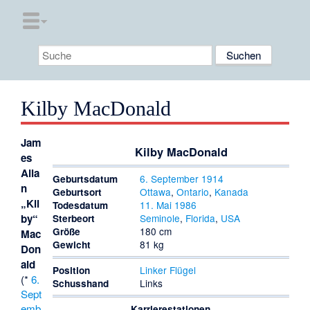
Kilby MacDonald
Jam
Kilby MacDonald
es
Alla
6. September
1914
Geburtsdatum
n
Ottawa
,
Ontario
,
Kanada
Geburtsort
„Kil
11. Mai
1986
Todesdatum
Seminole
,
Florida
,
USA
by“
Sterbeort
180 cm
Größe
Mac
81 kg
Gewicht
Don
ald
Linker Flügel
Position
(*
6.
Links
Schusshand
Sept
emb
Karrierestationen