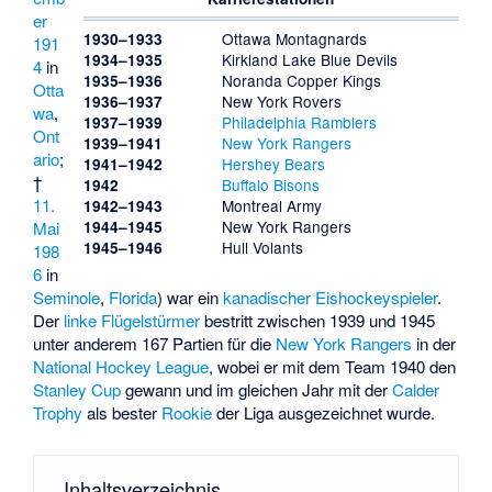
er
Ottawa Montagnards
1930–1933
191
Kirkland Lake Blue Devils
1934–1935
4
in
Noranda Copper Kings
1935–1936
Otta
New York Rovers
1936–1937
wa
,
Philadelphia Ramblers
1937–1939
Ont
New York Rangers
1939–1941
ario
;
Hershey Bears
1941–1942
†
Buffalo Bisons
1942
11.
Montreal Army
1942–1943
New York Rangers
1944–1945
Mai
Hull Volants
1945–1946
198
6
in
Seminole
,
Florida
) war ein
kanadischer
Eishockeyspieler
.
Der
linke Flügelstürmer
bestritt zwischen 1939 und 1945
unter anderem 167 Partien für die
New York Rangers
in der
National Hockey League
, wobei er mit dem Team 1940 den
Stanley Cup
gewann und im gleichen Jahr mit der
Calder
Trophy
als bester
Rookie
der Liga ausgezeichnet wurde.
Inhaltsverzeichnis