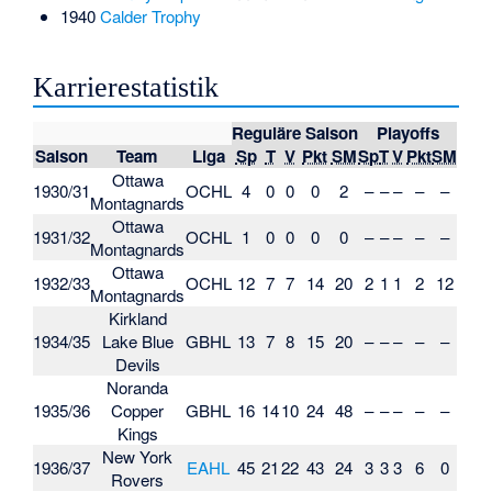
1940
Calder Trophy
Karrierestatistik
Reguläre Saison
Playoffs
Saison
Team
Liga
Sp
T
V
Pkt
SM
Sp
T
V
Pkt
SM
Ottawa
1930/31
OCHL
4
0
0
0
2
–
–
–
–
–
Montagnards
Ottawa
1931/32
OCHL
1
0
0
0
0
–
–
–
–
–
Montagnards
Ottawa
1932/33
OCHL
12
7
7
14
20
2
1
1
2
12
Montagnards
Kirkland
1934/35
Lake Blue
GBHL
13
7
8
15
20
–
–
–
–
–
Devils
Noranda
1935/36
Copper
GBHL
16
14
10
24
48
–
–
–
–
–
Kings
New York
1936/37
EAHL
45
21
22
43
24
3
3
3
6
0
Rovers