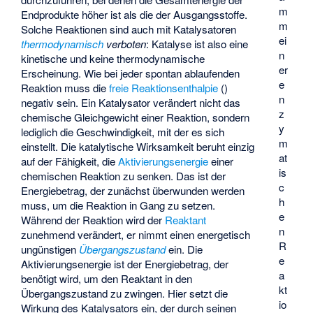
m
Endprodukte höher ist als die der Ausgangsstoffe.
m
Solche Reaktionen sind auch mit Katalysatoren
ei
thermodynamisch
verboten
: Katalyse ist also eine
n
kinetische und keine thermodynamische
er
Erscheinung. Wie bei jeder spontan ablaufenden
e
Reaktion muss die
freie Reaktionsenthalpie
(
)
n
negativ sein. Ein Katalysator verändert nicht das
z
chemische Gleichgewicht einer Reaktion, sondern
y
lediglich die Geschwindigkeit, mit der es sich
m
einstellt. Die katalytische Wirksamkeit beruht einzig
at
auf der Fähigkeit, die
Aktivierungsenergie
einer
is
chemischen Reaktion zu senken. Das ist der
c
Energiebetrag, der zunächst überwunden werden
h
muss, um die Reaktion in Gang zu setzen.
e
Während der Reaktion wird der
Reaktant
n
zunehmend verändert, er nimmt einen energetisch
R
ungünstigen
Übergangszustand
ein. Die
e
Aktivierungsenergie ist der Energiebetrag, der
a
benötigt wird, um den Reaktant in den
kt
Übergangszustand zu zwingen. Hier setzt die
io
Wirkung des Katalysators ein, der durch seinen