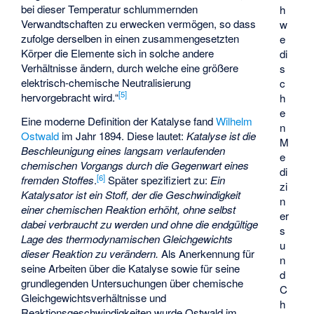
bei dieser Temperatur schlummernden
h
Verwandtschaften zu erwecken vermögen, so dass
w
zufolge derselben in einen zusammengesetzten
e
Körper die Elemente sich in solche andere
di
Verhältnisse ändern, durch welche eine größere
s
elektrisch-chemische Neutralisierung
c
[
5
]
hervorgebracht wird.“
h
e
Eine moderne Definition der Katalyse fand
Wilhelm
n
Ostwald
im Jahr 1894. Diese lautet:
Katalyse ist die
M
Beschleunigung eines langsam verlaufenden
e
chemischen Vorgangs durch die Gegenwart eines
di
[
6
]
fremden Stoffes
.
Später spezifiziert zu:
Ein
zi
Katalysator ist ein Stoff, der die Geschwindigkeit
n
einer chemischen Reaktion erhöht, ohne selbst
er
dabei verbraucht zu werden und ohne die endgültige
s
Lage des thermodynamischen Gleichgewichts
u
dieser Reaktion zu verändern.
Als Anerkennung für
n
seine Arbeiten über die Katalyse sowie für seine
d
grundlegenden Untersuchungen über chemische
C
Gleichgewichtsverhältnisse und
h
Reaktionsgeschwindigkeiten wurde Ostwald im