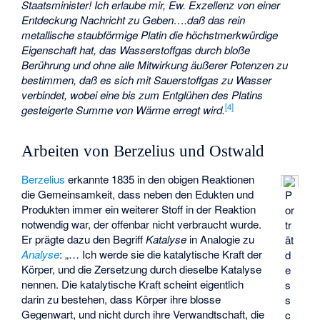
Staatsminister! Ich erlaube mir, Ew. Exzellenz von einer
Entdeckung Nachricht zu Geben….daß das rein
metallische staubförmige Platin die höchstmerkwürdige
Eigenschaft hat, das Wasserstoffgas durch bloße
Berührung und ohne alle Mitwirkung äußerer Potenzen zu
bestimmen, daß es sich mit Sauerstoffgas zu Wasser
verbindet, wobei eine bis zum Entglühen des Platins
[
4
]
gesteigerte Summe von Wärme erregt wird.
Arbeiten von Berzelius und Ostwald
Berzelius
erkannte 1835 in den obigen Reaktionen
die Gemeinsamkeit, dass neben den Edukten und
P
Produkten immer ein weiterer Stoff in der Reaktion
or
notwendig war, der offenbar nicht verbraucht wurde.
tr
Er prägte dazu den Begriff
Katalyse
in Analogie zu
ät
Analyse
: „… Ich werde sie die katalytische Kraft der
d
Körper, und die Zersetzung durch dieselbe Katalyse
e
nennen. Die katalytische Kraft scheint eigentlich
s
darin zu bestehen, dass Körper ihre blosse
s
Gegenwart, und nicht durch ihre Verwandtschaft, die
c