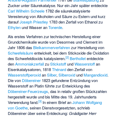
Zucker unter Säurekatalyse. Nur ein Jahr später entdeckte
Carl Wilhelm Scheele
1782 die säurekatalysierte
Veresterung von Alkoholen und Säure zu Estern und kurz
darauf
Joseph Priestley
1783 den Zerfall von Ethanol zu
Ethylen
und Wasser an
Tonerde
.
Als erstes Verfahren zur technischen Herstellung einer
Grundchemikalie wurde von Desormes und
Clement
im
Jahr 1806 das
Bleikammerverfahren
zur Herstellung von
Schwefelsäure
entwickelt, bei dem Stickoxide die Oxidation
[
2
]
des Schwefeldioxids katalysieren.
Berthollet
entdeckte
den
Ammoniakzerfall
zu
Stickstoff
und
Wasserstoff
an
Eisenkatalysatoren, 1818
Thénard
den Zerfall von
Wasserstoffperoxid
an
Silber
,
Silberoxid
und
Mangandioxid
.
Die von
Döbereiner
1823 gefundene Entzündung von
Wasserstoff an Platin führte zur Entwicklung des
Döbereiner-Feuerzeugs
, das in relativ großen Stückzahlen
hergestellt wurde und bis Mitte des 19. Jahrhunderts
[
3
]
Verwendung fand.
In einem Brief an
Johann Wolfgang
von Goethe
, seinen Dienstvorgesetzten, schrieb
Döbereiner über seine Entdeckung:
Gnädigster Herr