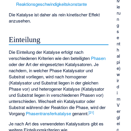
iv
Reaktionsgeschwindigkeitskonstante
ie
ru
Die Katalyse ist daher als rein kinetischer Effekt
n
anzusehen.
g
s
e
Einteilung
nt
h
Die Einteilung der Katalyse erfolgt nach
al
verschiedenen Kriterien wie den beteiligten
Phasen
pi
oder der Art der eingesetzten Katalysatoren. Je
e)
nachdem, in welcher Phase Katalysator und
w
Substrat vorliegen, wird nach homogener
ir
(Katalysator und Substrat liegen in der gleichen
d
Phase vor) und heterogener Katalyse (Katalysator
i
und Substrat liegen in verschiedenen Phasen vor)
m
unterschieden. Wechselt ein Katalysator oder
V
Substrat während der Reaktion die Phase, wird der
er
[
21
]
Vorgang
Phasentransferkatalyse
genannt.
gl
ei
Je nach Art des verwendeten Katalysators gibt es
c
weitere Einteilungskriterien wie