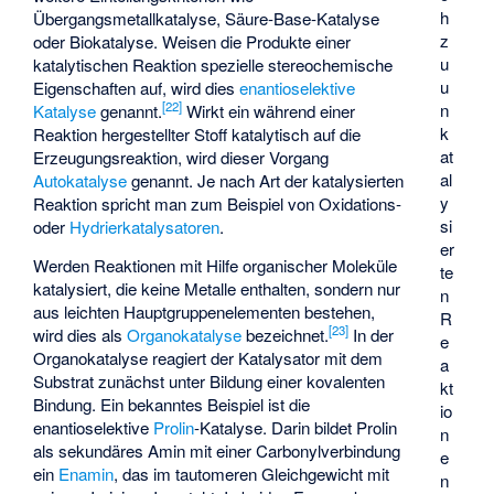
h
Übergangsmetallkatalyse, Säure-Base-Katalyse
z
oder Biokatalyse. Weisen die Produkte einer
u
katalytischen Reaktion spezielle stereochemische
u
Eigenschaften auf, wird dies
enantioselektive
[
22
]
n
Katalyse
genannt.
Wirkt ein während einer
k
Reaktion hergestellter Stoff katalytisch auf die
at
Erzeugungsreaktion, wird dieser Vorgang
al
Autokatalyse
genannt. Je nach Art der katalysierten
y
Reaktion spricht man zum Beispiel von
Oxidations-
si
oder
Hydrierkatalysatoren
.
er
Werden Reaktionen mit Hilfe organischer Moleküle
te
katalysiert, die keine Metalle enthalten, sondern nur
n
aus leichten Hauptgruppenelementen bestehen,
R
[
23
]
wird dies als
Organokatalyse
bezeichnet.
In der
e
Organokatalyse reagiert der Katalysator mit dem
a
Substrat zunächst unter Bildung einer kovalenten
kt
Bindung. Ein bekanntes Beispiel ist die
io
enantioselektive
Prolin
-Katalyse. Darin bildet Prolin
n
als sekundäres Amin mit einer Carbonylverbindung
e
ein
Enamin
, das im tautomeren Gleichgewicht mit
n