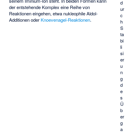
seinem Iminium-Ion steht. In beiden Formen kann
d
der entstehende Komplex eine Reihe von
ur
Reaktionen eingehen, etwa nukleophile
Aldol-
c
Additionen
oder
Knoevenagel-Reaktionen
.
h
S
ta
bi
li
si
er
u
n
g
d
e
s
Ü
b
er
g
a