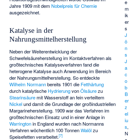
e
Jahre 1909 mit dem
Nobelpreis für Chemie
m
ausgezeichnet.
ik
er
s
Katalyse in der
J
Nahrungsmittelherstellung
ö
n
Neben der Weiterentwicklung der
s
Schwefelsäureherstellung im Kontaktverfahren als
J
großtechnisches Katalyseverfahren fand die
a
heterogene Katalyse auch Anwendung im Bereich
c
der Nahrungsmittelherstellung. So entdeckte
o
Wilhelm Normann
bereits 1901 die
Fetthärtung
b
durch katalytische
Hydrierung
von
Ölsäure
zu
B
Stearinsäure
mit Wasserstoff an fein verteiltem
er
Nickel
und damit die Grundlage der großindustriellen
z
Margarineherstellung. 1909 war das Verfahren im
el
großtechnischen Einsatz und in einer Anlage in
iu
Warrington
in England wurden nach Normanns
s
,
Verfahren wöchentlich 100 Tonnen
Walöl
zu
N
[
7
]
Speisefetten verarbeitet.
a