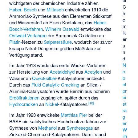
er
wichtigsten der chemischen Industrie zählen.
C
Haber
,
Bosch
und
Mittasch
entwickelten 1910 die
h
Ammoniak-Synthese aus den Elementen Stickstoff
e
und Wasserstoff an Eisen-Kontakten, das
Haber-
m
Bosch-Verfahren
.
Wilhelm Ostwald
entwickelte das
ik
Ostwald-Verfahren
der Ammoniak-Oxidation an
er
Platin
-Netzen zu
Salpetersäure
, wodurch der zuvor
u
knappe Nitrat-Dünger im großen Maßstab zur
n
Verfügung stand.
d
N
Im Jahr 1913 wurde das erste Wacker-Verfahren
o
zur Herstellung von
Acetaldehyd
aus
Acetylen
und
b
Wasser an
Quecksilber
-Katalysatoren entdeckt.
el
Durch das
Fluid Catalytic Cracking
an Silica- /
pr
Alumina-Katalysatoren wurde Benzin aus höheren
ei
Erdölfraktionen
zugänglich, später durch das
[
10
]
st
Hydrocracken
an
Nickel
-Katalysatoren.
rä
Im Jahr 1923 entwickelte
Matthias Pier
bei der
g
BASF ein katalytisches Hochdruckverfahren zur
er
Synthese von
Methanol
aus
Synthesegas
an
W
Zinkoxid-Chromoxid-Katalysatoren. Damit stand
ilh