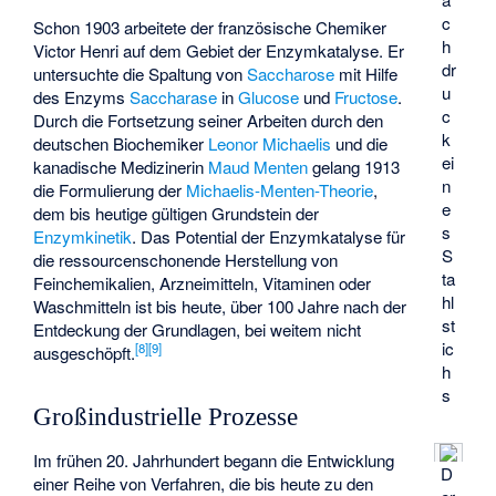
c
Schon 1903 arbeitete der französische Chemiker
h
Victor Henri auf dem Gebiet der Enzymkatalyse. Er
dr
untersuchte die Spaltung von
Saccharose
mit Hilfe
u
des Enzyms
Saccharase
in
Glucose
und
Fructose
.
c
Durch die Fortsetzung seiner Arbeiten durch den
k
deutschen Biochemiker
Leonor Michaelis
und die
ei
kanadische Medizinerin
Maud Menten
gelang 1913
n
die Formulierung der
Michaelis-Menten-Theorie
,
e
dem bis heutige gültigen Grundstein der
s
Enzymkinetik
. Das Potential der Enzymkatalyse für
S
die ressourcenschonende Herstellung von
ta
Feinchemikalien, Arzneimitteln, Vitaminen oder
hl
Waschmitteln ist bis heute, über 100 Jahre nach der
st
Entdeckung der Grundlagen, bei weitem nicht
ic
[
8
]
[
9
]
ausgeschöpft.
h
s
Großindustrielle Prozesse
Im frühen 20. Jahrhundert begann die Entwicklung
D
einer Reihe von Verfahren, die bis heute zu den