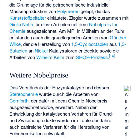
die Grundlage für die petrochemische industrielle
Massenproduktion von
Polymeren
gelegt, die das
Kunststoffzeitalter
einläutete. Ziegler wurde zusammen mit
Giulio Natta
für diese Arbeiten mit dem
Nobelpreis für
Chemie
ausgezeichnet. Am MPI in Mülheim an der Ruhr
entstanden auch die grundlegenden Arbeiten von
Günther
Wilke
, der die Herstellung von
1,5-Cyclooctadien
aus
1,3-
Butadien
an
Nickel
-Katalysatoren entdeckte sowie die
[
14
]
Arbeiten von
Wilhelm Keim
zum
SHOP-Prozess
.
Weitere Nobelpreise
Das Verständnis der Enzymkatalyse und dessen
Stereochemie
wurde durch die Arbeiten von
A
Cornforth
, der dafür mit dem Chemie-Nobelpreis
s
ausgezeichnet wurde, erweitert. Neben der
y
Entwicklung der katalytischen Verfahren für Grund-
m
und Zwischenprodukte wurden im Laufe der Jahre
m
auch zahlreiche Verfahren für die Herstellung von
et
Feinchemikalien entwickelt.
ri