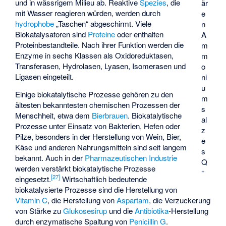
und in wässrigem Milieu ab. Reaktive
Spezies
, die
är
mit Wasser reagieren würden, werden durch
e
hydrophobe
„Taschen“ abgeschirmt. Viele
n
Biokatalysatoren sind
Proteine
oder enthalten
A
Proteinbestandteile. Nach ihrer Funktion werden die
m
Enzyme in sechs Klassen als Oxidoreduktasen,
m
Transferasen, Hydrolasen, Lyasen, Isomerasen und
o
Ligasen eingeteilt.
ni
u
Einige biokatalytische Prozesse gehören zu den
m
ältesten bekanntesten chemischen Prozessen der
s
Menschheit, etwa dem
Bierbrauen
. Biokatalytische
al
Prozesse unter Einsatz von Bakterien, Hefen oder
z
Pilze, besonders in der Herstellung von Wein, Bier,
e
Käse und anderen Nahrungsmitteln sind seit langem
s
bekannt. Auch in der
Pharmazeutischen Industrie
Q
werden verstärkt biokatalytische Prozesse
+
[
27
]
eingesetzt.
Wirtschaftlich bedeutende
biokatalysierte Prozesse sind die Herstellung von
Vitamin C
, die Herstellung von
Aspartam
, die Verzuckerung
von Stärke zu
Glukosesirup
und die
Antibiotika
-Herstellung
durch enzymatische Spaltung von
Penicillin G
.