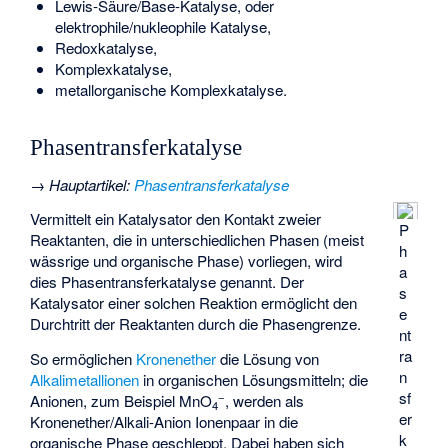
Lewis-Säure/Base-Katalyse, oder
elektrophile/nukleophile Katalyse,
Redoxkatalyse,
Komplexkatalyse,
metallorganische Komplexkatalyse.
Phasentransferkatalyse
→
Hauptartikel
:
Phasentransferkatalyse
Vermittelt ein Katalysator den Kontakt zweier
P
Reaktanten, die in unterschiedlichen Phasen (meist
h
wässrige und organische Phase) vorliegen, wird
a
dies Phasentransferkatalyse genannt. Der
s
Katalysator einer solchen Reaktion ermöglicht den
e
Durchtritt der Reaktanten durch die Phasengrenze.
nt
ra
So ermöglichen
Kronenether
die Lösung von
n
Alkalimetallionen
in organischen Lösungsmitteln; die
sf
−
Anionen, zum Beispiel MnO
, werden als
4
er
Kronenether/Alkali-Anion Ionenpaar in die
k
organische Phase geschleppt. Dabei haben sich