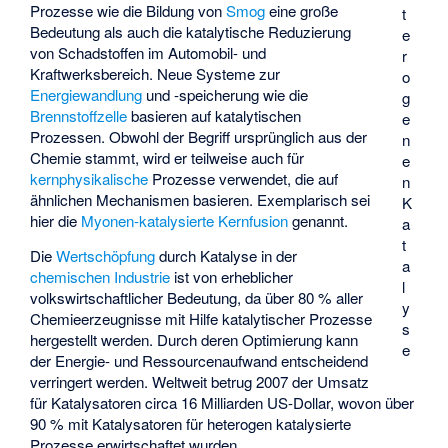
Prozesse wie die Bildung von
Smog
eine große
t
Bedeutung als auch die katalytische Reduzierung
e
von Schadstoffen im Automobil- und
r
Kraftwerksbereich. Neue Systeme zur
o
Energiewandlung
und -speicherung wie die
g
Brennstoffzelle
basieren auf katalytischen
e
Prozessen. Obwohl der Begriff ursprünglich aus der
n
Chemie stammt, wird er teilweise auch für
e
kernphysikalische
Prozesse verwendet, die auf
n
ähnlichen Mechanismen basieren. Exemplarisch sei
K
hier die
Myonen-katalysierte Kernfusion
genannt.
a
t
Die
Wertschöpfung
durch Katalyse in der
a
chemischen Industrie
ist von erheblicher
l
volkswirtschaftlicher Bedeutung, da über 80 % aller
y
Chemieerzeugnisse mit Hilfe katalytischer Prozesse
s
hergestellt werden. Durch deren Optimierung kann
e
der Energie- und Ressourcenaufwand entscheidend
verringert werden. Weltweit betrug 2007 der Umsatz
für Katalysatoren circa 16 Milliarden US-Dollar, wovon über
90 % mit Katalysatoren für heterogen katalysierte
Prozesse erwirtschaftet wurden.