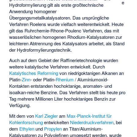
e
Hydroformylierung gilt als erste großtechnische
Anwendung homogener
Übergangsmetallkatalysatoren. Das ursprüngliche
Verfahren Roelens wurde vielfach weiterentwickelt. Heute
gilt das Ruhrchemie-Rhone-Poulenc Verfahren, das mit
wasserlöslichen homogenen Rhodium-Katalysatoren zur
leichteren Abtrennung des Katalysators arbeitet, als Stand
der Hydroformylierungstechnik.
Auch auf dem Gebiet der Raffinerietechnologie wurden
weitere katalytische Verfahren entwickelt. Durch
Katalytisches Reforming
von niedrigoktanigen Alkanen an
Platin-
Zinn
- oder Platin-
Rhenium
/ Aluminiumoxid-
Kontakten entstanden hochoktanige, aromaten- und
isoalkan-reiche Benzine. Das Verfahren stellt bis heute pro
Tag mehrere Millionen Liter hochoktaniges Benzin zur
Verfügung.
Mit dem von
Karl Ziegler
am
Max-Planck-Institut für
Kohlenforschung
entwickelten
Niederdruckverfahren
, bei
dem
Ethylen
und
Propylen
an Titan/Aluminium-
Katalysatoren zu Polyolefinen umgesetzt werden, wurde