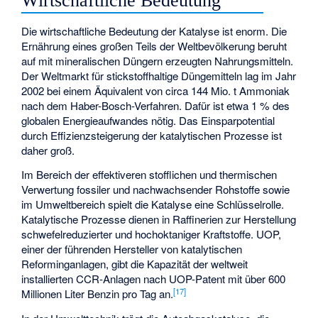
Wirtschaftliche Bedeutung
Die wirtschaftliche Bedeutung der Katalyse ist enorm. Die
Ernährung eines großen Teils der Weltbevölkerung beruht
auf mit mineralischen Düngern erzeugten Nahrungsmitteln.
Der Weltmarkt für stickstoffhaltige Düngemitteln lag im Jahr
2002 bei einem Äquivalent von circa 144 Mio. t Ammoniak
nach dem Haber-Bosch-Verfahren. Dafür ist etwa 1 % des
globalen Energieaufwandes nötig. Das Einsparpotential
durch Effizienzsteigerung der katalytischen Prozesse ist
daher groß.
Im Bereich der effektiveren stofflichen und thermischen
Verwertung fossiler und nachwachsender Rohstoffe sowie
im Umweltbereich spielt die Katalyse eine Schlüsselrolle.
Katalytische Prozesse dienen in Raffinerien zur Herstellung
schwefelreduzierter und hochoktaniger Kraftstoffe. UOP,
einer der führenden Hersteller von katalytischen
Reforminganlagen, gibt die Kapazität der weltweit
installierten CCR-Anlagen nach UOP-Patent mit über 600
[
17
]
Millionen Liter Benzin pro Tag an.