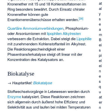
at
Kronenether mit 15 und 18 Kohlenstoffatomen im
al
Ring besonders bewährt. Durch Einsatz chiraler
y
Kronenether können gute
s
[
26
]
Enantiomerenüberschüsse erhalten werden.
e
Quartäre Ammoniumverbindungen
, Phosphonium-
a
oder Arsoniumionen mit
lipophilen
Alkylresten
m
verbessern die Extraktion. Dabei steigt die
Lipophilie
B
mit zunehmendem Kohlenstoffanteil im Alkylrest.
ei
Die Reaktionsgeschwindigkeit einer
s
Phasentransferkatalyse steigt oft linear mit der
pi
Konzentration des Katalysators an.
el
ei
n
Biokatalyse
e
s
→
Hauptartikel
:
Biokatalyse
q
Stoffwechselvorgänge in Lebewesen werden durch
u
Enzyme
katalysiert. Diese Reaktionen zeichnen
at
sich allgemein durch äußerst hohe Effizienz und
er
Selektivität aus und laufen bei milden Temperaturen
n