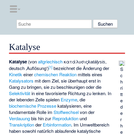
Katalyse
Katalyse
(von
altgriechisch
κατάλυσις
,
katálysis
[
1
]
deutsch
‚Auflösung‘
)
bezeichnet die Änderung der
S
Kinetik
einer
chemischen Reaktion
mittels eines
c
Katalysators
mit dem Ziel, sie überhaupt erst in
h
Gang zu bringen, sie zu beschleunigen oder die
ri
Selektivität
in eine favorisierte Richtung zu lenken. In
tt
der lebenden Zelle spielen
Enzyme
, die
e
biochemische Prozesse
katalysieren, eine
d
fundamentale Rolle im
Stoffwechsel
von der
e
Verdauung
bis hin zur
Reproduktion
und
r
Transkription
der
Erbinformation
. Im Umweltbereich
h
haben sowohl natürlich ablaufende katalytische
e