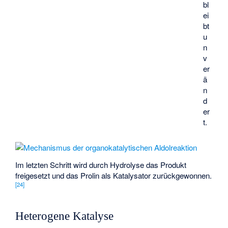
bl
ei
bt
u
n
v
er
ä
n
d
er
t.
Im letzten Schritt wird durch Hydrolyse das Produkt
freigesetzt und das Prolin als Katalysator zurückgewonnen.
[
24
]
Heterogene Katalyse