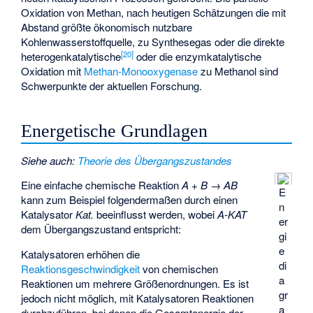
Oxidation von Methan, nach heutigen Schätzungen die mit
Abstand größte ökonomisch nutzbare
Kohlenwasserstoffquelle, zu Synthesegas oder die direkte
[
20
]
heterogenkatalytische
oder die enzymkatalytische
Oxidation mit
Methan-Monooxygenase
zu Methanol sind
Schwerpunkte der aktuellen Forschung.
Energetische Grundlagen
Siehe auch
:
Theorie des Übergangszustandes
Eine einfache chemische Reaktion
A + B → AB
E
kann zum Beispiel folgendermaßen durch einen
n
Katalysator
Kat.
beeinflusst werden, wobei
A-KAT
er
dem Übergangszustand entspricht:
gi
e
Katalysatoren erhöhen die
di
Reaktionsgeschwindigkeit
von chemischen
a
Reaktionen um mehrere Größenordnungen. Es ist
gr
jedoch nicht möglich, mit Katalysatoren Reaktionen
a
durchzuführen, bei denen die Gesamtenergie der