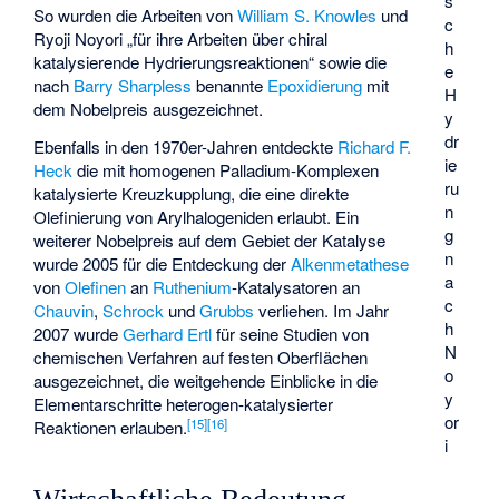
s
So wurden die Arbeiten von
William S. Knowles
und
c
Ryoji Noyori
„für ihre Arbeiten über chiral
h
katalysierende Hydrierungsreaktionen“ sowie die
e
nach
Barry Sharpless
benannte
Epoxidierung
mit
H
dem Nobelpreis ausgezeichnet.
y
dr
Ebenfalls in den 1970er-Jahren entdeckte
Richard F.
ie
Heck
die mit homogenen Palladium-Komplexen
ru
katalysierte Kreuzkupplung, die eine direkte
n
Olefinierung von Arylhalogeniden erlaubt. Ein
g
weiterer Nobelpreis auf dem Gebiet der Katalyse
n
wurde 2005 für die Entdeckung der
Alkenmetathese
a
von
Olefinen
an
Ruthenium
-Katalysatoren an
c
Chauvin
,
Schrock
und
Grubbs
verliehen. Im Jahr
h
2007 wurde
Gerhard Ertl
für seine Studien von
N
chemischen Verfahren auf festen Oberflächen
o
ausgezeichnet, die weitgehende Einblicke in die
y
Elementarschritte heterogen-katalysierter
or
[
15
]
[
16
]
Reaktionen erlauben.
i