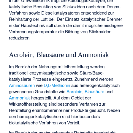
In der Umwelttechnik trägt die Autoabgaskatalyse, die
katalytische Reduktion von Stickoxiden nach dem Denox-
Verfahren sowie Dieselkatalysatoren entscheidend zur
Reinhaltung der Luft bei. Der Einsatz katalytischer Brenner
in der Haustechnik soll durch die damit mögliche niedrigere
Verbrennungstemperatur die Bildung von Stickoxiden
reduzieren.
Acrolein, Blausäure und Ammoniak
Im Bereich der Nahrungsmittelherstellung werden
traditionell enzymkatalytische sowie Säure/Base-
katalysierte Prozesse eingesetzt. Zunehmend werden
Aminosäuren
wie
D,L-Methionin
aus heterogenkatalytisch
gewonnenen Grundstoffe wie
Acrolein
,
Blausäure
und
Ammoniak
hergestellt. Auf dem Gebiet der
Wirkstoffherstellung sind besonders Verfahren zur
Herstellung enantiomerenreiner Produkte gesucht. Neben
den homogenkatalytischen sind hier besonders
biokatalytische Verfahren von Vorteil.
Im Bereich der nachwachsenden Rohstoffe beschränkt