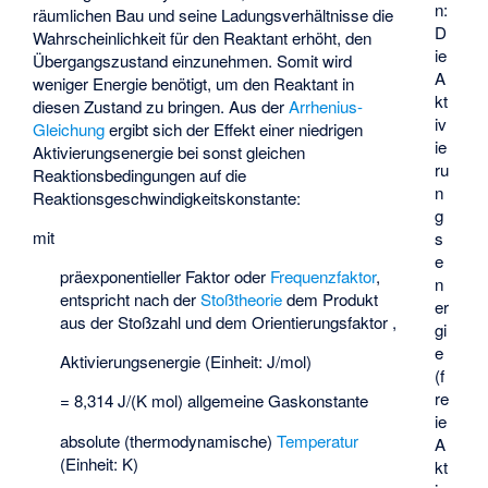
n:
räumlichen Bau und seine Ladungsverhältnisse die
D
Wahrscheinlichkeit für den Reaktant erhöht, den
ie
Übergangszustand einzunehmen. Somit wird
A
weniger Energie benötigt, um den Reaktant in
kt
diesen Zustand zu bringen. Aus der
Arrhenius-
iv
Gleichung
ergibt sich der Effekt einer niedrigen
ie
Aktivierungsenergie bei sonst gleichen
ru
Reaktionsbedingungen auf die
n
Reaktionsgeschwindigkeitskonstante:
g
mit
s
e
präexponentieller Faktor oder
Frequenzfaktor
,
n
entspricht nach der
Stoßtheorie
dem Produkt
er
aus der Stoßzahl
und dem Orientierungsfaktor
,
gi
e
Aktivierungsenergie (Einheit: J/mol)
(f
re
= 8,314 J/(K mol)
allgemeine Gaskonstante
ie
absolute (thermodynamische)
Temperatur
A
(Einheit: K)
kt