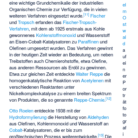
eine wichtige Grundchemikalie der industriellen
el
Organischen Chemie zur Verfügung, die in vielen
m
[
11
]
weiteren Verfahren eingesetzt wurde.
Fischer
O
und
Tropsch
erfanden das
Fischer-Tropsch-
st
Verfahren
, mit dem ab 1925 erstmals aus Kohle
w
gewonnenes
Kohlenstoffmonoxid
und Wasserstoff
al
an Eisen-Cobalt-Katalysatoren zu
Paraffinen
und
d
Olefinen umgesetzt wurden. Das Verfahren gewinnt
a
in der heutigen Zeit wieder an Bedeutung, um neben
uf
Treibstoffen auch Chemierohstoffe, etwa Olefine,
ei
aus anderen Ressourcen als Erdöl zu gewinnen.
n
Etwa zur gleichen Zeit entdeckte
Walter Reppe
die
er
homogenkatalytische Reaktion von
Acetylenen
mit
P
verschiedenen Reaktanten unter
or
Nickelkomplexkatalyse zu einem breiten Spektrum
tr
[
12
]
von Produkten, die so genannte
Reppe-Chemie
.
ät
fo
Otto Roelen
entdeckte 1938 mit der
to
Hydroformylierung
die Herstellung von
Aldehyden
gr
aus Olefinen, Kohlenmonoxid und Wasserstoff an
af
Cobalt
-Katalysatoren, die er bis zum
i
[
13
]
großtechnischen Prozess weiterentwickelte.
Die