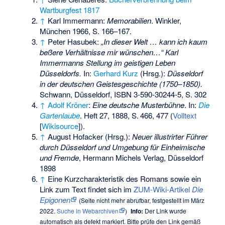
Wartburgfest 1817
↑
Karl Immermann:
Memorabilien
. Winkler,
München 1966, S. 166–167.
↑
Peter Hasubek:
„In dieser Welt … kann ich kaum
beßere Verhältnisse mir wünschen…“ Karl
Immermanns Stellung im geistigen Leben
Düsseldorfs.
In:
Gerhard Kurz
(Hrsg.):
Düsseldorf
in der deutschen Geistesgeschichte (1750–1850).
Schwann, Düsseldorf,
ISBN 3-590-30244-5
, S. 302
↑
Adolf Kröner
:
Eine deutsche Musterbühne
. In:
Die
Gartenlaube
. Heft 27, 1888,
S.
466, 477
(
Volltext
[
Wikisource
]).
↑
August Hofacker (Hrsg.):
Neuer illustrirter Führer
durch Düsseldorf und Umgebung für Einheimische
und Fremde
, Hermann Michels Verlag, Düsseldorf
1898
↑
Eine Kurzcharakteristik des Romans sowie ein
Link zum Text findet sich im
ZUM-Wiki-Artikel
Die
Epigonen
(
Seite nicht mehr abrufbar
, festgestellt im März
2022.
Suche in Webarchiven
)
Info:
Der Link wurde
automatisch als defekt markiert. Bitte prüfe den Link gemäß