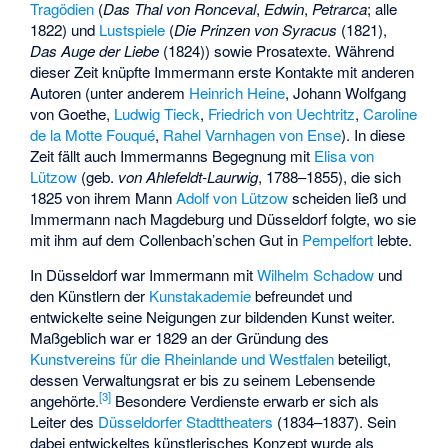
Tragödien
(
Das Thal von Ronceval
,
Edwin
,
Petrarca
; alle
1822) und
Lustspiele
(
Die Prinzen von Syracus
(1821),
Das Auge der Liebe
(1824)) sowie Prosatexte. Während
dieser Zeit knüpfte Immermann erste Kontakte mit anderen
Autoren (unter anderem
Heinrich Heine
, Johann Wolfgang
von Goethe,
Ludwig Tieck
,
Friedrich von Uechtritz
,
Caroline
de la Motte Fouqué
,
Rahel Varnhagen von Ense
). In diese
Zeit fällt auch Immermanns Begegnung mit
Elisa von
Lützow
(geb.
von Ahlefeldt-Laurwig
, 1788–1855), die sich
1825 von ihrem Mann
Adolf von Lützow
scheiden ließ und
Immermann nach Magdeburg und Düsseldorf folgte, wo sie
mit ihm auf dem
Collenbach’schen Gut
in
Pempelfort
lebte.
In Düsseldorf war Immermann mit
Wilhelm Schadow
und
den Künstlern der
Kunstakademie
befreundet und
entwickelte seine Neigungen zur bildenden Kunst weiter.
Maßgeblich war er 1829 an der Gründung des
Kunstvereins für die Rheinlande und Westfalen
beteiligt,
dessen Verwaltungsrat er bis zu seinem Lebensende
[
3
]
angehörte.
Besondere Verdienste erwarb er sich als
Leiter des
Düsseldorfer Stadttheaters
(1834–1837). Sein
dabei entwickeltes künstlerisches Konzept wurde als