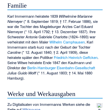
Familie
Karl Immermann heiratete 1839
Wilhelmine Marianne
Niemeyer
(* 8. September 1819; † 17. Februar 1886), sie
war die Tochter des Magdeburger Arztes
Carl Eduard
Niemeyer
(* 13. April 1792; † 13. Dezember 1837). Ihre
Schwester Antonie Gabriele Charlotte (1824–1893) war
verheiratet mit dem Maler
Wilhelm Camphausen
. Karl
Immermann starb kurz nach der Geburt der Tochter
Caroline
(* 12. August 1840; † 2. April 1909), diese
heiratete später den Politiker
Friedrich Heinrich Geffcken
.
Seine Witwe heiratete Ende 1847 den Kaufmann und
Direktor der
Berlin-Hamburger Eisenbahn-Gesellschaft
Julius Guido Wolff
(* 11. August 1803; † 14. Mai 1880
Hamburg).
Werke und Werkausgaben
Zu Digitalisaten von Immermanns Werken siehe die
Seite auf
Wikisource
.