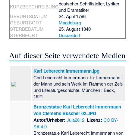
deutscher Schriftsteller, Lyriker
KURZBESCHREIBUNG
und Dramatiker
GEBURTSDATUM
24. April 1796
GEBURTSORT
Magdeburg
STERBEDATUM
25. August 1840
STERBEORT
Düsseldorf
Auf dieser Seite verwendete Medien
Karl Leberecht Immermann.jpg
Carl Leberecht Immermann. In: Immermann :
der Mann und sein Werk im Rahmen der Zeit-
und Literaturgeschichte. München : Beck,
1921
Bronzestatue Karl Leberecht Immermann
von Clemens Buscher 02.JPG
Autor/Urheber:
Jula2812
,
Lizenz:
CC BY-
SA 4.0
Bronzestatue Karl Leberecht Immermann von