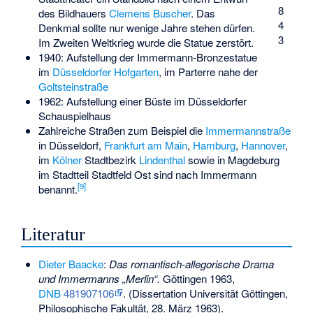
8
des Bildhauers
Clemens Buscher
. Das
4
Denkmal sollte nur wenige Jahre stehen dürfen.
3
Im Zweiten Weltkrieg wurde die Statue zerstört.
1940: Aufstellung der Immermann-Bronzestatue
im
Düsseldorfer Hofgarten
, im Parterre nahe der
Goltsteinstraße
1962: Aufstellung einer Büste im Düsseldorfer
Schauspielhaus
Zahlreiche Straßen zum Beispiel die
Immermannstraße
in Düsseldorf,
Frankfurt am Main
,
Hamburg
,
Hannover
,
im
Kölner
Stadtbezirk
Lindenthal
sowie in Magdeburg
im Stadtteil Stadtfeld Ost sind nach Immermann
[
9
]
benannt.
Literatur
Dieter Baacke
:
Das romantisch-allegorische Drama
und Immermanns „Merlin“.
Göttingen 1963,
DNB
481907106
. (Dissertation Universität Göttingen,
Philosophische Fakultät, 28. März 1963).