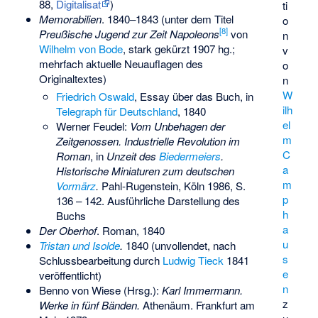
88,
Digitalisat
)
ti
Memorabilien
. 1840–1843 (unter dem Titel
o
[
8
]
Preußische Jugend zur Zeit Napoleons
von
n
Wilhelm von Bode
, stark gekürzt 1907 hg.;
v
mehrfach aktuelle Neuauflagen des
o
Originaltextes)
n
W
Friedrich Oswald
, Essay über das Buch, in
ilh
Telegraph für Deutschland
, 1840
el
Werner Feudel:
Vom Unbehagen der
m
Zeitgenossen. Industrielle Revolution im
C
Roman
, in
Unzeit des
Biedermeiers
.
a
Historische Miniaturen zum deutschen
m
Vormärz
.
Pahl-Rugenstein, Köln 1986, S.
p
136 – 142. Ausführliche Darstellung des
h
Buchs
a
Der Oberhof
. Roman, 1840
u
Tristan und Isolde
.
1840 (unvollendet, nach
s
Schlussbearbeitung durch
Ludwig Tieck
1841
e
veröffentlicht)
n
Benno von Wiese (Hrsg.):
Karl Immermann.
z
Werke in fünf Bänden.
Athenäum. Frankfurt am