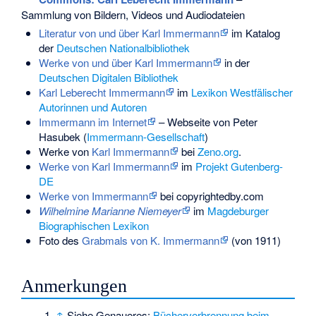
Sammlung von Bildern, Videos und Audiodateien
Literatur von und über Karl Immermann
im Katalog
der
Deutschen Nationalbibliothek
Werke von und über Karl Immermann
in der
Deutschen Digitalen Bibliothek
Karl Leberecht Immermann
im
Lexikon Westfälischer
Autorinnen und Autoren
Immermann im Internet
– Webseite von Peter
Hasubek (
Immermann-Gesellschaft
)
Werke von
Karl Immermann
bei
Zeno.org
.
Werke von Karl Immermann
im
Projekt Gutenberg-
DE
Werke von Immermann
bei copyrightedby.com
Wilhelmine Marianne Niemeyer
im
Magdeburger
Biographischen Lexikon
Foto des
Grabmals von K. Immermann
(von 1911)
Anmerkungen
↑
Siehe Genaueres:
Bücherverbrennung beim