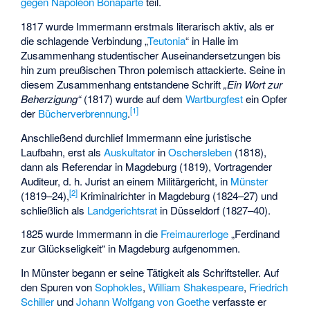
gegen Napoléon Bonaparte
teil.
1817 wurde Immermann erstmals literarisch aktiv, als er
die
schlagende Verbindung
„
Teutonia
“ in Halle im
Zusammenhang studentischer Auseinandersetzungen bis
hin zum preußischen Thron polemisch attackierte. Seine in
diesem Zusammenhang entstandene Schrift
„Ein Wort zur
Beherzigung“
(1817) wurde auf dem
Wartburgfest
ein Opfer
[
1
]
der
Bücherverbrennung
.
Anschließend durchlief Immermann eine juristische
Laufbahn, erst als
Auskultator
in
Oschersleben
(1818),
dann als Referendar in Magdeburg (1819), Vortragender
Auditeur, d. h. Jurist an einem Militärgericht, in
Münster
[
2
]
(1819–24),
Kriminalrichter in Magdeburg (1824–27) und
schließlich als
Landgerichtsrat
in Düsseldorf (1827–40).
1825 wurde Immermann in die
Freimaurerloge
„Ferdinand
zur Glückseligkeit“ in Magdeburg aufgenommen.
In Münster begann er seine Tätigkeit als Schriftsteller. Auf
den Spuren von
Sophokles
,
William Shakespeare
,
Friedrich
Schiller
und
Johann Wolfgang von Goethe
verfasste er