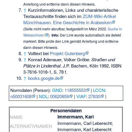
Anleitung
und entferne dann diesen Hinweis.
↑
Kurzinformationen, Links und charakteristische
Textausschnitte finden sich im
ZUM-Wiki-Artikel
Münchhausen. Eine Geschichte in Arabesken
(
Seite nicht mehr abrufbar
, festgestellt im März 2022.
Suche in
Webarchiven
)
Info:
Der Link wurde automatisch als defekt
markiert. Bitte prüfe den Link gemäß
Anleitung
und entferne
dann diesen Hinweis.
↑
Volltext bei
Projekt Gutenberg
↑
Konrad Adenauer, Volker Gröbe:
Straßen und
Plätze in Lindenthal
. J.P. Bachem, Köln 1992,
ISBN
3-7616-1018-1
, S. 78 f.
↑
books.google.de
Normdaten (Person):
GND
:
118555553
|
LCCN
:
n50031608
|
NDL
:
00620859
|
VIAF
:
27630
|
Personendaten
Immermann, Karl
NAME
Immermann, Carl Leberecht;
ALTERNATIVNAMEN
Immermann, Karl Leberecht