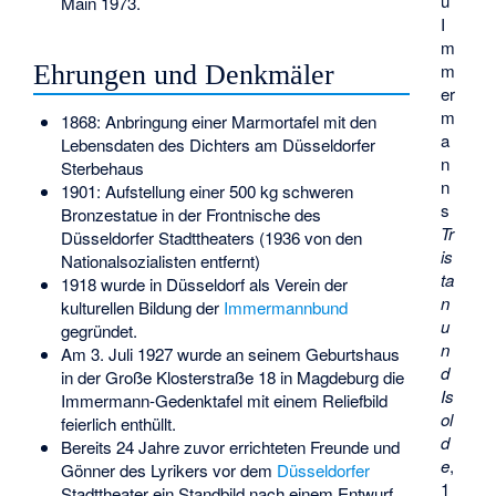
u
Main 1973.
I
m
Ehrungen und Denkmäler
m
er
m
1868: Anbringung einer Marmortafel mit den
a
Lebensdaten des Dichters am Düsseldorfer
n
Sterbehaus
n
1901: Aufstellung einer 500 kg schweren
s
Bronzestatue in der Frontnische des
Tr
Düsseldorfer Stadttheaters (1936 von den
is
Nationalsozialisten entfernt)
ta
1918 wurde in Düsseldorf als Verein der
n
kulturellen Bildung der
Immermannbund
u
gegründet.
n
Am 3. Juli 1927 wurde an seinem Geburtshaus
d
in der Große Klosterstraße 18 in Magdeburg die
Is
Immermann-Gedenktafel
mit einem Reliefbild
ol
feierlich enthüllt.
d
Bereits 24 Jahre zuvor errichteten Freunde und
e
,
Gönner des Lyrikers vor dem
Düsseldorfer
1
Stadttheater ein Standbild nach einem Entwurf