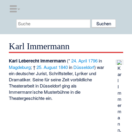
Karl Immermann
Karl Leberecht Immermann
(*
24. April
1796
in
Magdeburg
; †
25. August
1840
in
Düsseldorf
) war
K
ein deutscher Jurist, Schriftsteller, Lyriker und
ar
Dramatiker. Seine für seine Zeit vorbildliche
l
Theaterarbeit in Düsseldorf ging als
I
Immermann’sche Musterbühne
in die
m
Theatergeschichte ein.
m
er
m
a
n
n,