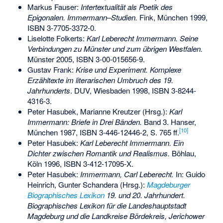
Markus Fauser:
Intertextualität als Poetik des
Epigonalen. Immermann–Studien.
Fink, München 1999,
ISBN 3-7705-3372-0
.
Liselotte Folkerts
:
Karl Leberecht Immermann. Seine
Verbindungen zu Münster und zum übrigen Westfalen.
Münster 2005,
ISBN 3-00-015656-9
.
Gustav Frank:
Krise und Experiment. Komplexe
Erzähltexte im literarischen Umbruch des 19.
Jahrhunderts
. DUV, Wiesbaden 1998,
ISBN 3-8244-
4316-3
.
Peter Hasubek, Marianne Kreutzer (Hrsg.):
Karl
Immermann: Briefe in Drei Bänden.
Band 3. Hanser,
[
10
]
München 1987,
ISBN 3-446-12446-2
, S. 765 ff.
Peter Hasubek:
Karl Leberecht Immermann. Ein
Dichter zwischen Romantik und Realismus.
Böhlau,
Köln 1996,
ISBN 3-412-17095-X
.
Peter Hasubek:
Immermann, Carl Leberecht.
In: Guido
Heinrich, Gunter Schandera (Hrsg.):
Magdeburger
Biographisches Lexikon
19. und 20. Jahrhundert.
Biographisches Lexikon für die Landeshauptstadt
Magdeburg und die Landkreise Bördekreis, Jerichower