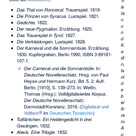
Tr
is
Das Thal von Ronceval.
Trauerspiel. 1819.
ta
Die Prinzen von Syracus.
Lustspiel. 1821.
n
Gedichte.
1822.
u
Der neue Pygmalion.
Erzählung. 1825.
n
Das Trauerspiel in Tyrol.
1827.
d
Die Verkleidungen.
Lustspiel. 1828.
K
Der Karneval und die Somnambule. Erzählung.
a
1830. Kupfergraben, Berlin 1990,
ISBN 3-89181-
di
107-1
.
n,
Der Carneval und die Somnambüle
. In:
Is
Deutscher Novellenschatz
. Hrsg. von Paul
ol
Heyse und Hermann Kurz. Bd. 5. 2. Aufl.
d
Berlin, [1910], S. 139–273. In: Weitin,
e
Thomas (Hrsg.):
Volldigitalisiertes Korpus.
b
Der Deutsche Novellenschatz
.
ei
Darmstadt/Konstanz, 2016. (
Digitalisat und
ih
Volltext
im
Deutschen Textarchiv
)
re
Tulifäntchen. Ein Heldengedicht in drei
m
Gesängen.
1832.
A
Alexis. Eine Trilogie.
1832.
u