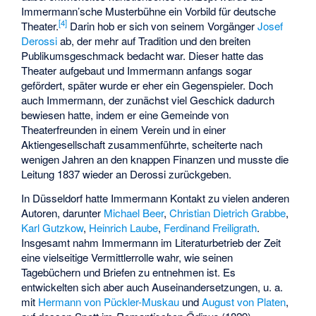
Immermann’sche Musterbühne
ein Vorbild für deutsche
[
4
]
Theater.
Darin hob er sich von seinem Vorgänger
Josef
Derossi
ab, der mehr auf Tradition und den breiten
Publikumsgeschmack bedacht war. Dieser hatte das
Theater aufgebaut und Immermann anfangs sogar
gefördert, später wurde er eher ein Gegenspieler. Doch
auch Immermann, der zunächst viel Geschick dadurch
bewiesen hatte, indem er eine Gemeinde von
Theaterfreunden in einem Verein und in einer
Aktiengesellschaft zusammenführte, scheiterte nach
wenigen Jahren an den knappen Finanzen und musste die
Leitung 1837 wieder an Derossi zurückgeben.
In Düsseldorf hatte Immermann Kontakt zu vielen anderen
Autoren, darunter
Michael Beer
,
Christian Dietrich Grabbe
,
Karl Gutzkow
,
Heinrich Laube
,
Ferdinand Freiligrath
.
Insgesamt nahm Immermann im Literaturbetrieb der Zeit
eine vielseitige Vermittlerrolle wahr, wie seinen
Tagebüchern und Briefen zu entnehmen ist. Es
entwickelten sich aber auch Auseinandersetzungen, u. a.
mit
Hermann von Pückler-Muskau
und
August von Platen
,