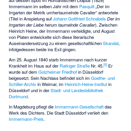
auf dessen Spott im
Romantischen Ödipus
(1829)
Immermann im selben Jahr mit dem
Pasquill
„Der im
Irrgarten der Metrik umhertaumelnde Cavalier“ antwortete
(Titel in Anspielung auf
Johann Gottfried Schnabels
Der im
Irrgarten der Liebe herum taumelnde Cavalier
). Zwischen
Heinrich Heine, der Immermann verteidigte, und August
von Platen entwickelte sich diese literarische
Auseinandersetzung zu einem gesellschaftlichen
Skandal
,
infolgedessen beide ins Exil gingen.
Am 25. August 1840 starb Immermann nach kurzer
[
5
]
Krankheit im Haus auf der
Ratinger Straße
Nr. 45.
Er
wurde auf dem
Golzheimer Friedhof
in Düsseldorf
beigesetzt. Sein Nachlass befindet sich im
Goethe- und
Schiller-Archiv
in Weimar, im
Heinrich-Heine-Institut
in
Düsseldorf und in der
Stadt- und Landesbibliothek
Dortmund
.
In Magdeburg pflegt die
Immermann-Gesellschaft
das
Werk des Dichters. Die Stadt Düsseldorf verlieh den
Immermann-Preis
.