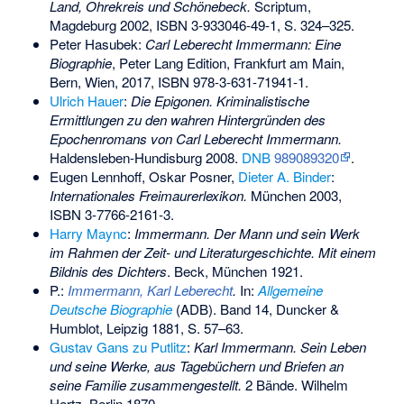
Land, Ohrekreis und Schönebeck.
Scriptum,
Magdeburg 2002,
ISBN 3-933046-49-1
, S. 324–325.
Peter Hasubek:
Carl Leberecht Immermann: Eine
Biographie
, Peter Lang Edition, Frankfurt am Main,
Bern, Wien, 2017,
ISBN 978-3-631-71941-1
.
Ulrich Hauer
:
Die Epigonen. Kriminalistische
Ermittlungen zu den wahren Hintergründen des
Epochenromans von Carl Leberecht Immermann.
Haldensleben-Hundisburg 2008.
DNB
989089320
.
Eugen Lennhoff, Oskar Posner,
Dieter A. Binder
:
Internationales Freimaurerlexikon.
München 2003,
ISBN 3-7766-2161-3
.
Harry Maync
:
Immermann. Der Mann und sein Werk
im Rahmen der Zeit- und Literaturgeschichte. Mit einem
Bildnis des Dichters
. Beck, München 1921.
P.:
Immermann, Karl Leberecht
.
In:
Allgemeine
Deutsche Biographie
(ADB). Band 14, Duncker &
Humblot, Leipzig 1881, S. 57–63.
Gustav Gans zu Putlitz
:
Karl Immermann. Sein Leben
und seine Werke, aus Tagebüchern und Briefen an
seine Familie zusammengestellt.
2 Bände. Wilhelm
Hertz, Berlin 1870.