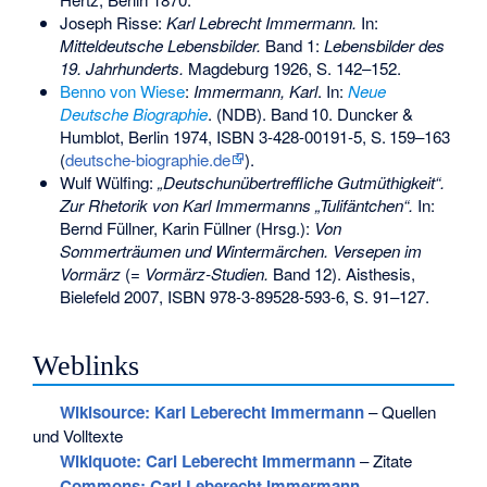
Joseph Risse:
Karl Lebrecht Immermann.
In:
Mitteldeutsche Lebensbilder.
Band 1:
Lebensbilder des
19. Jahrhunderts.
Magdeburg 1926, S. 142–152.
Benno von Wiese
:
Immermann, Karl
. In:
Neue
Deutsche Biographie
. (NDB).
Band
10
. Duncker &
Humblot, Berlin 1974,
ISBN 3-428-00191-5
,
S.
159–163
(
deutsche-biographie.de
).
Wulf Wülfing:
„Deutschunübertreffliche Gutmüthigkeit“.
Zur Rhetorik von Karl Immermanns „Tulifäntchen“.
In:
Bernd Füllner, Karin Füllner (Hrsg.):
Von
Sommerträumen und Wintermärchen. Versepen im
Vormärz
(=
Vormärz-Studien.
Band 12). Aisthesis,
Bielefeld 2007,
ISBN 978-3-89528-593-6
, S. 91–127.
Weblinks
Wikisource: Karl Leberecht Immermann
– Quellen
und Volltexte
Wikiquote: Carl Leberecht Immermann
– Zitate
Commons
: Carl Leberecht Immermann
–