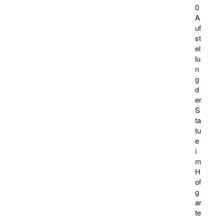
0
A
uf
st
el
lu
n
g
d
er
S
ta
tu
e
i
m
H
of
g
ar
te