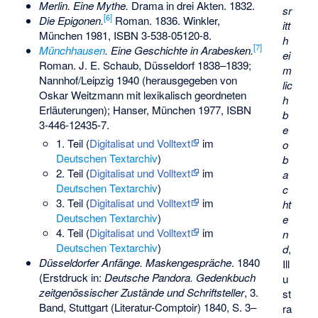
Merlin. Eine Mythe.
Drama in drei Akten. 1832.
sr
[
6
]
Die Epigonen.
Roman. 1836. Winkler,
itt
München 1981,
ISBN 3-538-05120-8
.
h
[
7
]
Münchhausen
. Eine Geschichte in Arabesken.
ei
Roman. J. E. Schaub, Düsseldorf 1838–1839;
m
Nannhof/Leipzig 1940 (herausgegeben von
lic
Oskar Weitzmann
mit lexikalisch geordneten
h
Erläuterungen); Hanser, München 1977,
ISBN
b
3-446-12435-7
.
e
1. Teil (
Digitalisat und Volltext
im
o
Deutschen Textarchiv
)
b
2. Teil (
Digitalisat und Volltext
im
a
Deutschen Textarchiv
)
c
3. Teil (
Digitalisat und Volltext
im
ht
Deutschen Textarchiv
)
e
4. Teil (
Digitalisat und Volltext
im
n
Deutschen Textarchiv
)
d
,
Düsseldorfer Anfänge. Maskengespräche
. 1840
Ill
(Erstdruck in:
Deutsche Pandora. Gedenkbuch
u
zeitgenössischer Zustände und Schriftsteller
, 3.
st
Band, Stuttgart (Literatur-Comptoir) 1840, S. 3–
ra