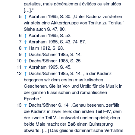
parfaites, mais généralement évitées ou simulées
[…].“
↑
Abraham 1965, S. 30: „Unter Kadenz verstehen
wir stets eine Akkordgruppe von Tonika zu Tonika.“
Siehe auch S. 47, 80.
↑
Abraham 1965, S. 52.
↑
Abraham 1965, S. 43, 74, 87.
↑
Halm 1912, S. 28.
↑
Dachs/Söhner 1985, S. 14.
↑
Dachs/Söhner 1985, S. 25.
↑
Abraham 1965, S. 45.
↑
Dachs/Söhner 1985, S. 14: „In der Kadenz
begegnen wir dem ersten musikalischen
Geschehen. Sie ist Vor- und Urbild für die Musik in
der ganzen klassischen und romantischen
Epoche.“
↑
Dachs/Söhner S. 14: „Genau besehen, zerfällt
die Kadenz in zwei Teile: den ersten Teil I–IV, dem
der zweite Teil V–I antwortet und entspricht; denn
beide Male macht der Baß einen Quintsprung
abwärts. […] Das gleiche dominantische Verhältnis