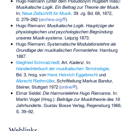
Hugo Riemann (unter dem Pseudonym Hugibert Ries):
Musikalische Logik. Ein Beitrag zur Theorie der Musik
.
In:
Neue Zeitschrift für Musik
.
39. Jg. Bd. 68, 1872,
S. 279–282 (
archive.org
).
Hugo Riemann:
Musikalische Logik. Hauptzüge der
physiologischen und psychologischen Begründung
unseres Musik-systems
. Leipzig 1873.
Hugo Riemann:
Systematische Modulationslehre als
Grundlage der musikalischen Formenlehre
. Hamburg
1887.
Siegfried Schmalzriedt
: Art.
Kadenz
. In:
Handwörterbuch der musikalischen Terminologie
.
Bd. 3, hrsg. von
Hans Heinrich Eggebrecht
und
Albrecht Riethmüller
, Schriftleitung Markus Bandur,
Steiner, Stuttgart 1972 (
online
).
Elmar Seidel:
Die Harmonielehre Hugo Riemanns
. In:
Martin Vogel (Hrsg.):
Beiträge zur Musiktheorie des 19.
Jahrhunderts
. Gustav Bosse Verlag, Regensburg 1966,
S. 39–92.
Weblinks