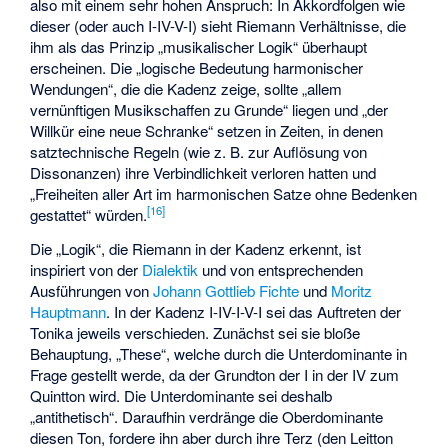
also mit einem sehr hohen Anspruch: In Akkordfolgen wie
dieser (oder auch I-IV-V-I) sieht Riemann Verhältnisse, die
ihm als das Prinzip „musikalischer Logik“ überhaupt
erscheinen. Die „logische Bedeutung harmonischer
Wendungen“, die die Kadenz zeige, sollte „allem
vernünftigen Musikschaffen zu Grunde“ liegen und „der
Willkür eine neue Schranke“ setzen in Zeiten, in denen
satztechnische Regeln (wie z. B. zur Auflösung von
Dissonanzen) ihre Verbindlichkeit verloren hatten und
„Freiheiten aller Art im harmonischen Satze ohne Bedenken
[
16
]
gestattet“ würden.
Die „Logik“, die Riemann in der Kadenz erkennt, ist
inspiriert von der
Dialektik
und von entsprechenden
Ausführungen von
Johann Gottlieb Fichte
und
Moritz
Hauptmann
. In der Kadenz I-IV-I-V-I sei das Auftreten der
Tonika jeweils verschieden. Zunächst sei sie bloße
Behauptung, „These“, welche durch die Unterdominante in
Frage gestellt werde, da der Grundton der I in der IV zum
Quintton wird. Die Unterdominante sei deshalb
„antithetisch“. Daraufhin verdränge die Oberdominante
diesen Ton, fordere ihn aber durch ihre Terz (den Leitton