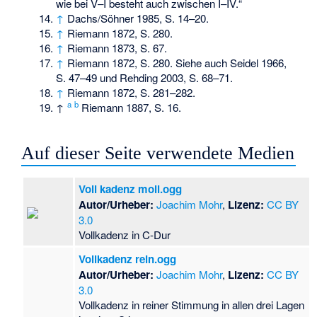
wie bei V–I besteht auch zwischen I–IV.“
↑
Dachs/Söhner 1985, S. 14–20.
↑
Riemann 1872, S. 280.
↑
Riemann 1873, S. 67.
↑
Riemann 1872, S. 280. Siehe auch Seidel 1966,
S. 47–49 und Rehding 2003, S. 68–71.
↑
Riemann 1872, S. 281–282.
a
b
↑
Riemann 1887, S. 16.
Auf dieser Seite verwendete Medien
Voll kadenz moll.ogg
Autor/Urheber:
Joachim Mohr
,
Lizenz:
CC BY
3.0
Vollkadenz in C-Dur
Vollkadenz rein.ogg
Autor/Urheber:
Joachim Mohr
,
Lizenz:
CC BY
3.0
Vollkadenz in reiner Stimmung in allen drei Lagen