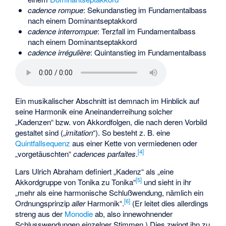
cadence rompue
: Sekundanstieg im Fundamentalbass
nach einem Dominantseptakkord
cadence interrompue
: Terzfall im Fundamentalbass
nach einem Dominantseptakkord
cadence irrégulière
: Quintanstieg im Fundamentalbass
Ein musikalischer Abschnitt ist demnach im Hinblick auf
seine Harmonik eine Aneinanderreihung solcher
„Kadenzen“ bzw. von Akkordfolgen, die nach deren Vorbild
gestaltet sind („
imitation
“). So besteht z. B. eine
Quintfallsequenz
aus einer Kette von vermiedenen oder
[
4
]
„vorgetäuschten“
cadences parfaites
.
Lars Ulrich Abraham definiert „Kadenz“ als „eine
[
5
]
Akkordgruppe von Tonika zu Tonika“
und sieht in ihr
„mehr als eine harmonische Schlußwendung, nämlich ein
[
6
]
Ordnungsprinzip
aller
Harmonik“.
(Er leitet dies allerdings
streng aus der
Monodie
ab, also innewohnender
Schlusswendungen einzelner Stimmen.) Dies zwingt ihn zu