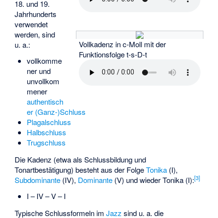
18. und 19.
Jahrhunderts
verwendet
werden, sind
Vollkadenz in c-Moll mit der
u. a.:
Funktionsfolge t-s-D-t
vollkomme
ner und
unvollkom
mener
authentisch
er (Ganz-)Schluss
Plagalschluss
Halbschluss
Trugschluss
Die Kadenz (etwa als Schlussbildung und
Tonartbestätigung) besteht aus der Folge
Tonika
(I),
[
3
]
Subdominante
(IV),
Dominante
(V) und wieder Tonika (I):
I – IV – V – I
Typische Schlussformeln im
Jazz
sind u. a. die