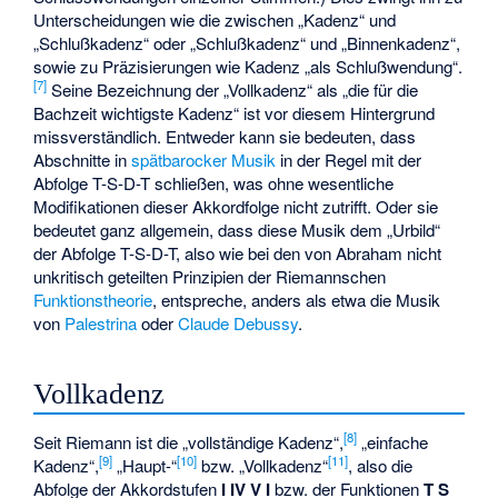
Unterscheidungen wie die zwischen „Kadenz“ und
„Schlußkadenz“ oder „Schlußkadenz“ und „Binnenkadenz“,
sowie zu Präzisierungen wie Kadenz „als Schlußwendung“.
[
7
]
Seine Bezeichnung der „Vollkadenz“ als „die für die
Bachzeit wichtigste Kadenz“ ist vor diesem Hintergrund
missverständlich. Entweder kann sie bedeuten, dass
Abschnitte in
spätbarocker Musik
in der Regel mit der
Abfolge T-S-D-T schließen, was ohne wesentliche
Modifikationen dieser Akkordfolge nicht zutrifft. Oder sie
bedeutet ganz allgemein, dass diese Musik dem „Urbild“
der Abfolge T-S-D-T, also wie bei den von Abraham nicht
unkritisch geteilten Prinzipien der Riemannschen
Funktionstheorie
, entspreche, anders als etwa die Musik
von
Palestrina
oder
Claude Debussy
.
Vollkadenz
[
8
]
Seit Riemann ist die „vollständige Kadenz“,
„einfache
[
9
]
[
10
]
[
11
]
Kadenz“,
„Haupt-“
bzw. „Vollkadenz“
, also die
Abfolge der Akkordstufen
I IV V I
bzw. der Funktionen
T S