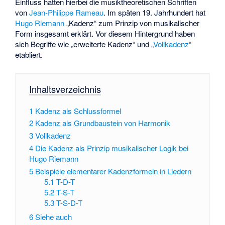
Einfluss hatten hierbei die musiktheoretischen Schriften
von
Jean-Philippe Rameau
. Im späten 19. Jahrhundert hat
Hugo Riemann
„Kadenz“ zum Prinzip von musikalischer
Form insgesamt erklärt. Vor diesem Hintergrund haben
sich Begriffe wie „erweiterte Kadenz“ und „
Vollkadenz
“
etabliert.
Inhaltsverzeichnis
1
Kadenz als Schlussformel
2
Kadenz als Grundbaustein von Harmonik
3
Vollkadenz
4
Die Kadenz als Prinzip musikalischer Logik bei
Hugo Riemann
5
Beispiele elementarer Kadenzformeln in Liedern
5.1
T-D-T
5.2
T-S-T
5.3
T-S-D-T
6
Siehe auch