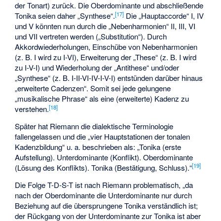
der Tonart) zurück. Die Oberdominante und abschließende
[
17
]
Tonika seien daher „Synthese“.
Die „Hauptaccorde“ I, IV
und V könnten nun durch die „Nebenharmonien“ II, III, VI
und VII vertreten werden („Substitution“). Durch
Akkordwiederholungen, Einschübe von Nebenharmonien
(z. B. I wird zu I-VI), Erweiterung der „These“ (z. B. I wird
zu I-V-I) und Wiederholung der „Antithese“ und/oder
„Synthese“ (z. B. I-II-VI-IV-I-V-I) entstünden darüber hinaus
„erweiterte Cadenzen“. Somit sei jede gelungene
„musikalische Phrase“ als eine (erweiterte) Kadenz zu
[
18
]
verstehen.
Später hat Riemann die dialektische Terminologie
fallengelassen und die „vier Hauptstationen der tonalen
Kadenzbildung“ u. a. beschrieben als: „Tonika (erste
Aufstellung). Unterdominante (Konflikt). Oberdominante
[
19
]
(Lösung des Konflikts). Tonika (Bestätigung, Schluss).“
Die Folge T-D-S-T ist nach Riemann problematisch, „da
nach der Oberdominante die Unterdominante nur durch
Beziehung auf die übersprungene Tonika verständlich ist;
der Rückgang von der Unterdominante zur Tonika ist aber