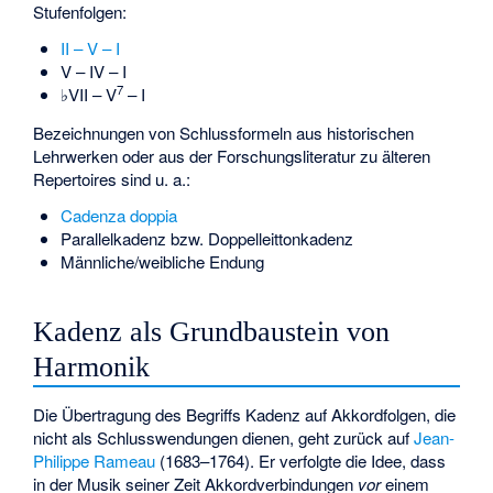
Stufenfolgen:
II – V – I
V – IV – I
7
♭
VII – V
– I
Bezeichnungen von Schlussformeln aus historischen
Lehrwerken oder aus der Forschungsliteratur zu älteren
Repertoires sind u. a.:
Cadenza doppia
Parallelkadenz
bzw.
Doppelleittonkadenz
Männliche/weibliche Endung
Kadenz als Grundbaustein von
Harmonik
Die Übertragung des Begriffs Kadenz auf Akkordfolgen, die
nicht als Schlusswendungen dienen, geht zurück auf
Jean-
Philippe Rameau
(1683–1764). Er verfolgte die Idee, dass
in der Musik seiner Zeit Akkordverbindungen
vor
einem