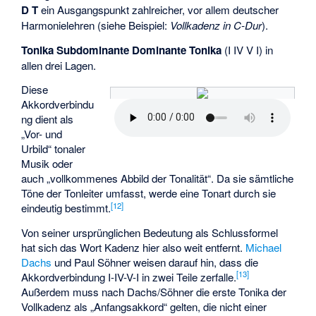
D T
ein Ausgangspunkt zahlreicher, vor allem deutscher
Harmonielehren (siehe Beispiel:
Vollkadenz in C-Dur
).
Tonika Subdominante Dominante Tonika
(I IV V I) in
allen drei Lagen.
Diese
Akkordverbindu
ng dient als
„Vor- und
Urbild“ tonaler
Musik oder
auch „vollkommenes Abbild der Tonalität“. Da sie sämtliche
Töne der Tonleiter umfasst, werde eine Tonart durch sie
[
12
]
eindeutig bestimmt.
Von seiner ursprünglichen Bedeutung als Schlussformel
hat sich das Wort Kadenz hier also weit entfernt.
Michael
Dachs
und Paul Söhner weisen darauf hin, dass die
[
13
]
Akkordverbindung I-IV-V-I in zwei Teile zerfalle.
Außerdem muss nach Dachs/Söhner die erste Tonika der
Vollkadenz als „Anfangsakkord“ gelten, die nicht einer