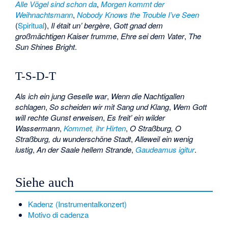
Alle Vögel sind schon da
,
Morgen kommt der
Weihnachtsmann
,
Nobody Knows the Trouble I’ve Seen
(
Spiritual
),
Il était un’ bergère
,
Gott gnad dem
großmächtigen Kaiser frumme
,
Ehre sei dem Vater
,
The
Sun Shines Bright
.
T-S-D-T
Als ich ein jung Geselle war
,
Wenn die Nachtigallen
schlagen
,
So scheiden wir mit Sang und Klang
,
Wem Gott
will rechte Gunst erweisen
,
Es freit’ ein wilder
Wassermann
,
Kommet, ihr Hirten
,
O Straßburg, O
Straßburg, du wunderschöne Stadt
,
Alleweil ein wenig
lustig
,
An der Saale hellem Strande
,
Gaudeamus igitur
.
Siehe auch
Kadenz (Instrumentalkonzert)
Motivo di cadenza