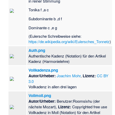
in reiner Stimmung
Tonika f ,a c
Subdominante b ,d f
Dominante c ,e g
(Eulersche Schreibweise siehe:
https://de.wikipedia.org/wiki/Eulersches_Tonnetz
)
Auth.png
Authentische Kadenz (Notation) für den Artikel
Kadenz (Harmonielehre)
Vollkadenza.png
Autor/Urheber:
Joachim Mohr
,
Lizenz:
CC BY
3.0
Vollkadenz in allen drei lagen
Vollmoll.png
Autor/Urheber:
Benutzer:Roomsixhu (der
nächste Mozart),
Lizenz:
Copyrighted free use
Vollkadenz in Moll (Notation) für den Artikel