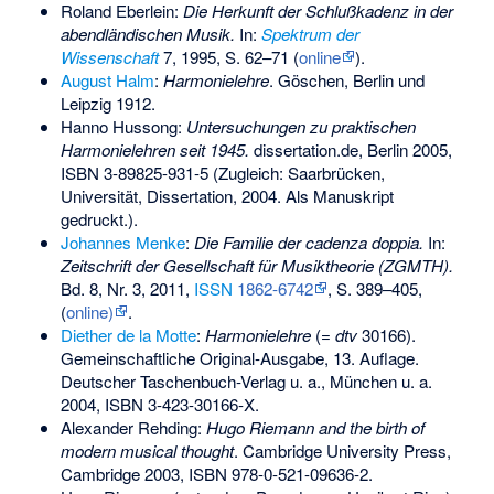
Roland Eberlein:
Die Herkunft der Schlußkadenz in der
abendländischen Musik.
In:
Spektrum der
Wissenschaft
7, 1995, S. 62–71 (
online
).
August Halm
:
Harmonielehre
. Göschen, Berlin und
Leipzig 1912.
Hanno Hussong:
Untersuchungen zu praktischen
Harmonielehren seit 1945.
dissertation.de, Berlin 2005,
ISBN 3-89825-931-5
(Zugleich: Saarbrücken,
Universität, Dissertation, 2004. Als Manuskript
gedruckt.).
Johannes Menke
:
Die Familie der cadenza doppia.
In:
Zeitschrift der Gesellschaft für Musiktheorie (ZGMTH).
Bd. 8, Nr. 3, 2011,
ISSN
1862-6742
, S. 389–405,
(
online)
.
Diether de la Motte
:
Harmonielehre
(=
dtv
30166).
Gemeinschaftliche Original-Ausgabe, 13. Auflage.
Deutscher Taschenbuch-Verlag u. a., München u. a.
2004,
ISBN 3-423-30166-X
.
Alexander Rehding:
Hugo Riemann and the birth of
modern musical thought
. Cambridge University Press,
Cambridge 2003,
ISBN 978-0-521-09636-2
.