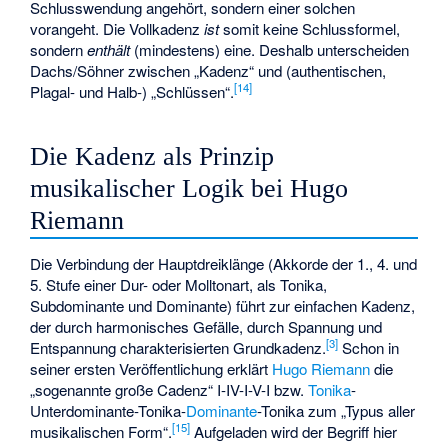
Schlusswendung angehört, sondern einer solchen
vorangeht. Die Vollkadenz
ist
somit keine Schlussformel,
sondern
enthält
(mindestens) eine. Deshalb unterscheiden
Dachs/Söhner zwischen „Kadenz“ und (authentischen,
[
14
]
Plagal- und Halb-) „Schlüssen“.
Die Kadenz als Prinzip
musikalischer Logik bei Hugo
Riemann
Die Verbindung der Hauptdreiklänge (Akkorde der 1., 4. und
5. Stufe einer Dur- oder Molltonart, als Tonika,
Subdominante und Dominante) führt zur einfachen Kadenz,
der durch harmonisches Gefälle, durch Spannung und
[
3
]
Entspannung charakterisierten Grundkadenz.
Schon in
seiner ersten Veröffentlichung erklärt
Hugo Riemann
die
„sogenannte große Cadenz“ I-IV-I-V-I bzw.
Tonika
-
Unterdominante
-Tonika-
Dominante
-Tonika zum „Typus aller
[
15
]
musikalischen Form“.
Aufgeladen wird der Begriff hier