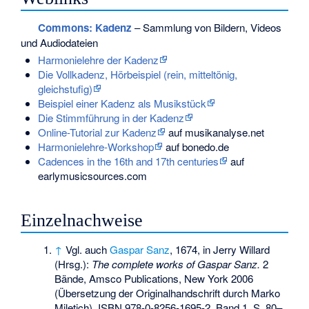
Commons
: Kadenz
– Sammlung von Bildern, Videos
und Audiodateien
Harmonielehre der Kadenz
Die Vollkadenz, Hörbeispiel (rein, mitteltönig,
gleichstufig)
Beispiel einer Kadenz als Musikstück
Die Stimmführung in der Kadenz
Online-Tutorial zur Kadenz
auf musikanalyse.net
Harmonielehre-Workshop
auf bonedo.de
Cadences in the 16th and 17th centuries
auf
earlymusicsources.com
Einzelnachweise
↑
Vgl. auch
Gaspar Sanz
, 1674, in Jerry Willard
(Hrsg.):
The complete works of Gaspar Sanz.
2
Bände, Amsco Publications, New York 2006
(Übersetzung der Originalhandschrift durch Marko
Miletich),
ISBN 978-0-8256-1695-2
, Band 1, S. 80–