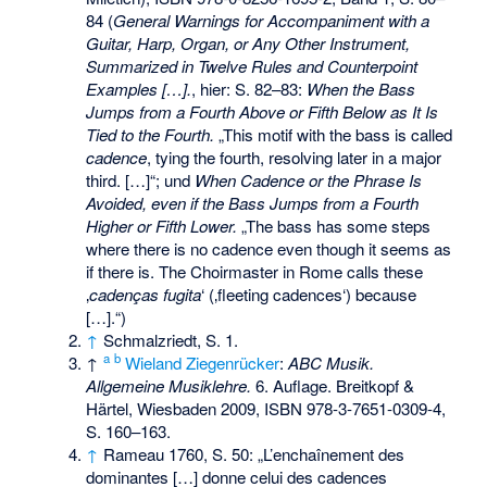
84 (
General Warnings for Accompaniment with a
Guitar, Harp, Organ, or Any Other Instrument,
Summarized in Twelve Rules and Counterpoint
Examples […].
, hier: S. 82–83:
When the Bass
Jumps from a Fourth Above or Fifth Below as It Is
Tied to the Fourth.
„This motif with the bass is called
cadence
, tying the fourth, resolving later in a major
third. […]“; und
When Cadence or the Phrase Is
Avoided, even if the Bass Jumps from a Fourth
Higher or Fifth Lower.
„The bass has some steps
where there is no cadence even though it seems as
if there is. The Choirmaster in Rome calls these
‚
cadenças fugita
‘ (‚fleeting cadences‘) because
[…].“)
↑
Schmalzriedt, S. 1.
a
b
↑
Wieland Ziegenrücker
:
ABC Musik.
Allgemeine Musiklehre.
6. Auflage. Breitkopf &
Härtel, Wiesbaden 2009,
ISBN 978-3-7651-0309-4
,
S. 160–163.
↑
Rameau 1760, S. 50: „L’enchaînement des
dominantes […] donne celui des cadences