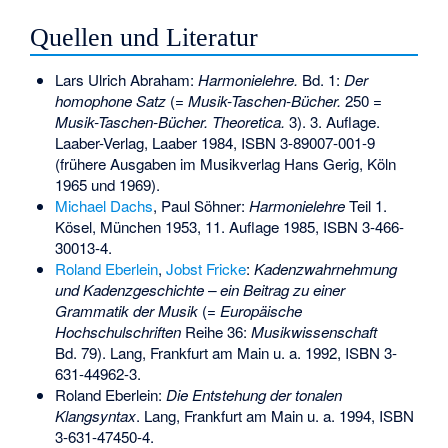
Quellen und Literatur
Lars Ulrich Abraham:
Harmonielehre.
Bd. 1:
Der
homophone Satz
(=
Musik-Taschen-Bücher.
250 =
Musik-Taschen-Bücher. Theoretica.
3). 3. Auflage.
Laaber-Verlag, Laaber 1984,
ISBN 3-89007-001-9
(frühere Ausgaben im Musikverlag Hans Gerig, Köln
1965 und 1969).
Michael Dachs
, Paul Söhner:
Harmonielehre
Teil 1.
Kösel, München 1953, 11. Auflage 1985,
ISBN 3-466-
30013-4
.
Roland Eberlein
,
Jobst Fricke
:
Kadenzwahrnehmung
und Kadenzgeschichte – ein Beitrag zu einer
Grammatik der Musik
(=
Europäische
Hochschulschriften
Reihe 36:
Musikwissenschaft
Bd. 79). Lang, Frankfurt am Main u. a. 1992,
ISBN 3-
631-44962-3
.
Roland Eberlein:
Die Entstehung der tonalen
Klangsyntax
. Lang, Frankfurt am Main u. a. 1994,
ISBN
3-631-47450-4
.