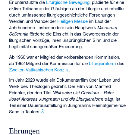
Er unterstützte die
Liturgische Bewegung
, plädierte für eine
aktive Teilnahme der Gläubigen an der Liturgie und erhellte
durch umfassende liturgiegeschichtliche Forschungen
Werden und Wandel der
Heiligen Messe
im Lauf der
Jahrhunderte. Insbesondere sein Hauptwerk
Missarum
Sollemnia
förderte die Einsicht in das Gewordensein der
liturgischen Vollzüge, ihren ursprünglichen Sinn und die
Legitimität sachgemäßer Erneuerung.
Ab 1960 war er Mitglied der vorbereitenden Kommission,
ab 1962 Mitglied der Kommission für die
Liturgiereform
des
Zweiten Vatikanischen Konzils
.
Im Jahr 2020 wurde ein Dokumentarfilm über Leben und
Werk des Theologen gedreht. Der Film von Manfred
Feichter, der den Titel
Nihil scire nisi Christum – Pater
Josef Andreas Jungmann und die Liturgiereform
trägt, ist
Teil einer Dauerausstellung in Jungmanns Heimatgemeinde
[
2
]
Sand in Taufers.
Ehrungen