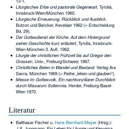
13-1
.
Liturgisches Erbe und pastorale Gegenwart
. Tyrolia,
Innsbruck/Wien/München 1960.
Liturgische Erneuerung. Rückblick und Ausblick
.
Butzon und Bercker, Kevelaer 1962 (= Entscheidung
Bd. 29).
Der Gottesdienst der Kirche. Auf dem Hintergrund
seiner Geschichte kurz erläutert
, Tyrolia, Innsbruck-
Wien-München 3. Aufl. 1962.
Liturgie der christlichen Frühzeit bis auf Gregor den
Grossen
. Univ., Freiburg/Schweiz 1967.
Christliches Beten in Wandel und Bestand
. Verlag Ars
Sacra, München 1969 (= Reihe „leben und glauben“).
Messe im Gottesvolk. Ein nachkonziliarer Durchblick
durch Missarum Sollemnia
. Herder, Freiburg-Basel-
Wien 1970.
Literatur
Balthasar Fischer u.
Hans Bernhard Meyer
(Hrsg.):
J.A. Jungmann. Ein Leben für Liturgie und Kerygma
.