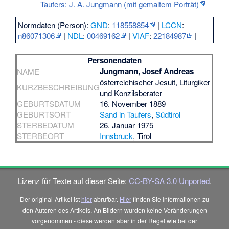
Taufers: J. A. Jungmann (mit gemaltem Porträt)
Normdaten (Person):
GND
:
118558854
|
LCCN
:
n86071306
|
NDL
:
00469162
|
VIAF
:
22184987
|
Personendaten
Jungmann, Josef Andreas
NAME
österreichischer Jesuit, Liturgiker
KURZBESCHREIBUNG
und Konzilsberater
GEBURTSDATUM
16. November 1889
GEBURTSORT
Sand in Taufers
,
Südtirol
STERBEDATUM
26. Januar 1975
STERBEORT
Innsbruck
, Tirol
Lizenz für Texte auf dieser Seite:
CC-BY-SA 3.0 Unported
.
Der original-Artikel ist
hier
abrufbar.
Hier
finden Sie Informationen zu
den Autoren des Artikels. An Bildern wurden keine Veränderungen
vorgenommen - diese werden aber in der Regel wie bei der