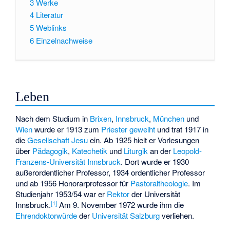
3
Werke
4
Literatur
5
Weblinks
6
Einzelnachweise
Leben
Nach dem Studium in
Brixen
,
Innsbruck
,
München
und
Wien
wurde er 1913 zum
Priester geweiht
und trat 1917 in
die
Gesellschaft Jesu
ein. Ab 1925 hielt er Vorlesungen
über
Pädagogik
,
Katechetik
und
Liturgik
an der
Leopold-
Franzens-Universität Innsbruck
. Dort wurde er 1930
außerordentlicher Professor, 1934 ordentlicher Professor
und ab 1956 Honorarprofessor für
Pastoraltheologie
. Im
Studienjahr 1953/54 war er
Rektor
der Universität
[
1
]
Innsbruck.
Am 9. November 1972 wurde ihm die
Ehrendoktorwürde
der
Universität Salzburg
verliehen.