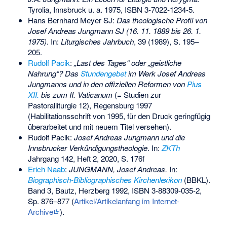
Tyrolia, Innsbruck u. a. 1975,
ISBN 3-7022-1234-5
.
Hans Bernhard Meyer SJ:
Das theologische Profil von
Josef Andreas Jungmann SJ (16. 11. 1889 bis 26. 1.
1975)
. In:
Liturgisches Jahrbuch
, 39 (1989), S. 195–
205.
Rudolf Pacik
:
„Last des Tages“ oder „geistliche
Nahrung“? Das
Stundengebet
im Werk Josef Andreas
Jungmanns und in den offiziellen Reformen von
Pius
XII.
bis zum
II. Vaticanum
(= Studien zur
Pastoralliturgie 12), Regensburg 1997
(Habilitationsschrift von 1995, für den Druck geringfügig
überarbeitet und mit neuem Titel versehen).
Rudolf Pacik:
Josef Andreas Jungmann und die
Innsbrucker Verkündigungstheologie
. In:
ZKTh
Jahrgang 142, Heft 2, 2020, S. 176f
Erich Naab
:
JUNGMANN, Josef Andreas.
In:
Biographisch-Bibliographisches Kirchenlexikon
(BBKL).
Band 3, Bautz, Herzberg 1992,
ISBN 3-88309-035-2
,
Sp. 876–877
(
Artikel/Artikelanfang im Internet-
Archive
)
.