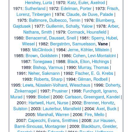
Hershey
,
Luria
| 1970:
Katz
,
Euler
,
Axelrod
|
1971:
Sutherland
| 1972:
Edelman
,
Porter
| 1973:
Frisch
,
Lorenz
,
Tinbergen
| 1974:
Claude
,
de Duve
,
Palade
|
1975:
Baltimore
,
Dulbecco
,
Temin
| 1976:
Blumberg
,
Gajdusek
| 1977:
Guillemin
,
Schally
,
Yalow
| 1978:
Arber
,
Nathans
,
Smith
| 1979:
Cormack
,
Hounsfield
|
1980:
Benacerraf
,
Dausset
,
Snell
| 1981:
Sperry
,
Hubel
,
Wiesel
| 1982:
Bergström
,
Samuelsson
,
|
Vane
1983:
McClintock
| 1984:
Jerne
,
Köhler
,
Milstein
|
1985:
Brown
,
Goldstein
| 1986:
Cohen
,
Levi-Montalcini
|
1987:
Tonegawa
| 1988:
Black
,
Elion
,
Hitchings
|
1989:
Bishop
,
Varmus
| 1990:
Murray
,
Thomas
|
1991:
Neher
,
Sakmann
| 1992:
Fischer
,
E. G. Krebs
|
1993:
Roberts
,
Sharp
| 1994:
Gilman
,
Rodbell
|
1995:
Lewis
,
Nüsslein-Volhard
,
Wieschaus
| 1996:
Doherty
,
Zinkernagel
| 1997:
Prusiner
| 1998:
Furchgott
,
Ignarro
,
Murad
| 1999:
Blobel
| 2000:
Carlsson
,
Greengard
,
Kandel
|
2001:
Hartwell
,
Hunt
,
Nurse
| 2002:
Brenner
,
Horvitz
,
Sulston
| 2003:
Lauterbur
,
Mansfield
| 2004:
Axel
,
Buck
|
2005:
Marshall
,
Warren
| 2006:
Fire
,
Mello
|
2007:
Capecchi
,
Evans
,
Smithies
| 2008:
zur Hausen
,
Barré-Sinoussi
,
Montagnier
| 2009:
Blackburn
,
Greider
,
Szostak
| 2010:
Edwards
| 2011:
Beutler
,
Hoffmann
,