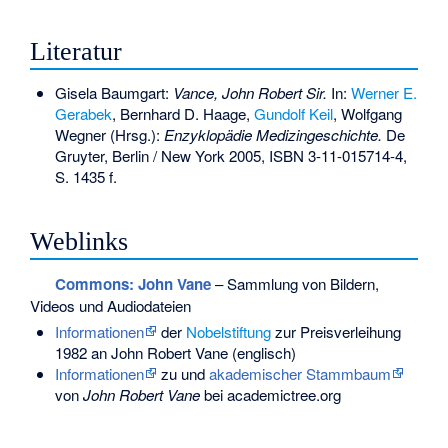
Literatur
Gisela Baumgart:
Vance, John Robert Sir.
In:
Werner E.
Gerabek
, Bernhard D. Haage,
Gundolf Keil
, Wolfgang
Wegner (Hrsg.):
Enzyklopädie Medizingeschichte.
De
Gruyter, Berlin / New York 2005,
ISBN 3-11-015714-4
,
S. 1435 f.
Weblinks
Commons
: John Vane
– Sammlung von Bildern,
Videos und Audiodateien
Informationen
der
Nobelstiftung
zur Preisverleihung
1982 an John Robert Vane (englisch)
Informationen
zu und
akademischer Stammbaum
von
John Robert Vane
bei academictree.org