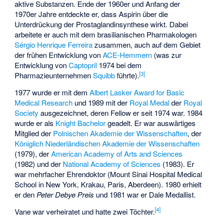
aktive Substanzen. Ende der 1960er und Anfang der
1970er Jahre entdeckte er, dass Aspirin über die
Unterdrückung der Prostaglandinsynthese wirkt. Dabei
arbeitete er auch mit dem brasilianischen Pharmakologen
Sérgio Henrique Ferreira
zusammen, auch auf dem Gebiet
der frühen Entwicklung von
ACE-Hemmern
(was zur
Entwicklung von
Captopril
1974 bei dem
[
3
]
Pharmazieunternehmen
Squibb
führte).
1977 wurde er mit dem
Albert Lasker Award for Basic
Medical Research
und 1989 mit der
Royal Medal
der
Royal
Society
ausgezeichnet, deren Fellow er seit 1974 war. 1984
wurde er als
Knight Bachelor
geadelt. Er war auswärtiges
Mitglied der
Polnischen Akademie der Wissenschaften
, der
Königlich Niederländischen Akademie der Wissenschaften
(1979), der
American Academy of Arts and Sciences
(1982) und der
National Academy of Sciences
(1983). Er
war mehrfacher Ehrendoktor (Mount Sinai Hospital Medical
School in New York, Krakau, Paris, Aberdeen). 1980 erhielt
er den
Peter Debye Preis
und 1981 war er Dale Medallist.
[
4
]
Vane war verheiratet und hatte zwei Töchter.