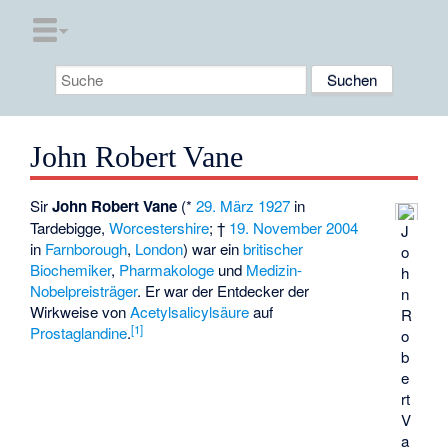
John Robert Vane
Sir
John Robert Vane
(*
29. März
1927
in
Tardebigge
,
Worcestershire
; †
19. November
2004
J
in
Farnborough
,
London
) war ein
britischer
o
Biochemiker
,
Pharmakologe
und
Medizin-
h
Nobelpreisträger
. Er war der Entdecker der
n
Wirkweise von
Acetylsalicylsäure
auf
R
[
1
]
Prostaglandine
.
o
b
e
rt
V
a