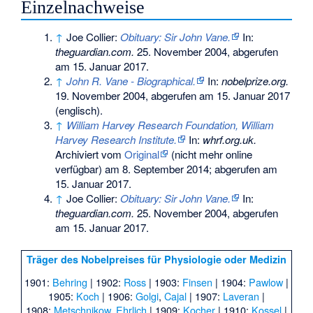
Einzelnachweise
↑
Joe Collier:
Obituary: Sir John Vane.
In:
theguardian.com.
25. November 2004,
abgerufen
am 15. Januar 2017
.
↑
John R. Vane - Biographical.
In:
nobelprize.org.
19. November 2004,
abgerufen am 15. Januar 2017
(englisch).
↑
William Harvey Research Foundation, William
Harvey Research Institute.
In:
whrf.org.uk.
Archiviert vom
Original
(nicht mehr online
verfügbar) am
8. September 2014
;
abgerufen am
15. Januar 2017
.
↑
Joe Collier:
Obituary: Sir John Vane.
In:
theguardian.com.
25. November 2004,
abgerufen
am 15. Januar 2017
.
Träger des Nobelpreises für Physiologie oder Medizin
1901:
Behring
| 1902:
Ross
| 1903:
Finsen
| 1904:
Pawlow
|
1905:
Koch
| 1906:
Golgi
,
Cajal
| 1907:
Laveran
|
1908:
Metschnikow
,
Ehrlich
| 1909:
Kocher
| 1910:
Kossel
|