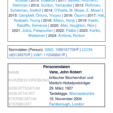
Steinman
| 2012:
Gurdon
,
Yamanaka
| 2013:
Rothman
,
Schekman
,
Südhof
| 2014:
O’Keefe
,
M. Moser
,
E. Moser
|
2015:
Campbell
,
Ōmura
,
Youyou
| 2016:
Ōsumi
| 2017:
Hall
,
Rosbash
,
Young
| 2018:
Allison
,
Honjo
| 2019:
Kaelin
,
Ratcliffe
,
Semenza
| 2020:
Alter
,
Houghton
,
Rice
|
2021:
Julius
,
Patapoutian
| 2022:
Pääbo
| 2023:
Karikó
,
Weissman
| 2024:
Ambros
,
Ruvkun
Normdaten (Person):
GND
:
1089167709
|
LCCN
:
n83134970
|
VIAF
:
110349841
|
Personendaten
Vane, John Robert
NAME
britischer Biochemiker und
KURZBESCHREIBUNG
Medizin-Nobelpreisträger
GEBURTSDATUM
29. März 1927
GEBURTSORT
Tardebigge
,
Worcestershire
STERBEDATUM
19. November 2004
STERBEORT
Farnborough
,
London