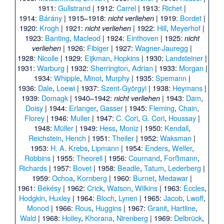
1911:
Gullstrand
| 1912:
Carrel
| 1913:
Richet
|
1914:
Bárány
| 1915–1918:
| 1919:
Bordet
|
nicht verliehen
1920:
Krogh
| 1921:
| 1922:
Hill
,
Meyerhof
|
nicht verliehen
1923:
Banting
,
Macleod
| 1924:
Einthoven
| 1925:
nicht
| 1926:
Fibiger
| 1927:
Wagner-Jauregg
|
verliehen
1928:
Nicolle
| 1929:
Eijkman
,
Hopkins
| 1930:
Landsteiner
|
1931:
Warburg
| 1932:
Sherrington
,
Adrian
| 1933:
Morgan
|
1934:
Whipple
,
Minot
,
Murphy
| 1935:
Spemann
|
1936:
Dale
,
Loewi
| 1937:
Szent-Györgyi
| 1938:
Heymans
|
1939:
Domagk
| 1940–1942:
| 1943:
Dam
,
nicht verliehen
Doisy
| 1944:
Erlanger
,
Gasser
| 1945:
Fleming
,
Chain
,
Florey
| 1946:
Muller
| 1947:
C. Cori
,
G. Cori
,
Houssay
|
1948:
Müller
| 1949:
Hess
,
Moniz
| 1950:
Kendall
,
Reichstein
,
Hench
| 1951:
Theiler
| 1952:
Waksman
|
1953:
H. A. Krebs
,
Lipmann
| 1954:
Enders
,
Weller
,
Robbins
| 1955:
Theorell
| 1956:
Cournand
,
Forßmann
,
Richards
| 1957:
Bovet
| 1958:
Beadle
,
Tatum
,
Lederberg
|
1959:
Ochoa
,
Kornberg
| 1960:
Burnet
,
Medawar
|
1961:
Békésy
| 1962:
Crick
,
Watson
,
Wilkins
| 1963:
Eccles
,
Hodgkin
,
Huxley
| 1964:
Bloch
,
Lynen
| 1965:
Jacob
,
Lwoff
,
Monod
| 1966:
Rous
,
Huggins
| 1967:
Granit
,
Hartline
,
Wald
| 1968:
Holley
,
Khorana
,
Nirenberg
| 1969:
Delbrück
,