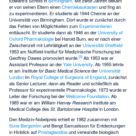
Edward’s School
in
Birmingham
. Mit zwölf Jahren bekam
er von seinen Eltern einen
Chemiebaukasten
und fing an
zu experimentieren. Er studierte ab 1944 Chemie an der
Universität von Birmingham
. Dort wurde er zunächst durch
das Fehlen von Möglichkeiten zum
Experimentieren
enttäuscht. Er studierte dann ab 1946 an der
University of
Oxford
Pharmakologie
bei
Harold Burn
, wo er nach einer
Zwischenzeit mit Lehrtätigkeit an der
Universität Sheffield
1953 am Nuffield-Institut für Medizinische Forschung bei
[
2
]
Geoffrey Dawes promoviert wurde.
Ab 1953 war er
Assistant Professor an der
Yale University
. Ab 1955 lehrte
er am
Institute for Basic Medical Science
der
Universität
London
im
Royal College of Surgeons of England
, zunächst
als Senior Lecturer, dann als Reader und schließlich als
Professor für experimentelle Pharmakologie. 1973 wurde er
Leiter der Forschung bei der
Wellcome Foundation
. Ab
1985 war er am
William Harvey Research Institute
am
Medical College des
St. Bartolomew Hospital
in London.
Den Medizin-Nobelpreis erhielt er 1982 zusammen mit
Sune Bergström
und
Bengt Samuelsson
für Entdeckungen
in Hinblick auf
Prostaglandine
und verwandte biologisch