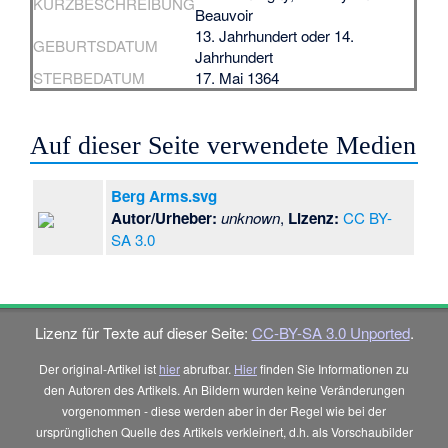
KURZBESCHREIBUNG
Beauvoir
13. Jahrhundert oder 14.
GEBURTSDATUM
Jahrhundert
STERBEDATUM
17. Mai 1364
Auf dieser Seite verwendete Medien
Berg Arms.svg
Autor/Urheber:
unknown
,
Lizenz:
CC BY-
SA 3.0
Lizenz für Texte auf dieser Seite:
CC-BY-SA 3.0 Unported
.
Der original-Artikel ist
hier
abrufbar.
Hier
finden Sie Informationen zu
den Autoren des Artikels. An Bildern wurden keine Veränderungen
vorgenommen - diese werden aber in der Regel wie bei der
ursprünglichen Quelle des Artikels verkleinert, d.h. als Vorschaubilder