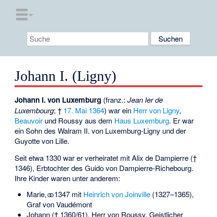
Johann I. (Ligny)
Johann I. von Luxemburg
(franz.:
Jean Ier de
Luxembourg
; †
17. Mai
1364
) war ein
Herr von Ligny
,
Beauvoir
und
Roussy
aus dem
Haus Luxemburg
. Er war
ein Sohn des
Walram II. von Luxemburg-Ligny
und der
Guyotte von Lille.
Seit etwa 1330 war er verheiratet mit Alix de Dampierre (†
1346), Erbtochter des Guido von Dampierre-Richebourg.
Ihre Kinder waren unter anderem:
Marie, ⚭ 1347 mit
Heinrich von Joinville
(1327–1365),
Graf von Vaudémont
Johann († 1360/61), Herr von Roussy, Geistlicher