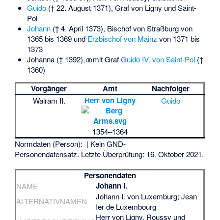
Guido
(† 22. August 1371), Graf von Ligny und Saint-
Pol
Johann
(† 4. April 1373),
Bischof von Straßburg
von
1365 bis 1369 und
Erzbischof von Mainz
von 1371 bis
1373
Johanna († 1392), ⚭ mit Graf
Guido IV. von Saint-Pol
(†
1360)
Vorgänger
Amt
Nachfolger
Herr von Ligny
Walram II.
Guido
1354–1364
Normdaten (Person):
| Kein GND-
Personendatensatz. Letzte Überprüfung: 16. Oktober 2021.
Personendaten
Johann I.
NAME
Johann I. von Luxemburg; Jean
ALTERNATIVNAMEN
Ier de Luxembourg
Herr von Ligny, Roussy und