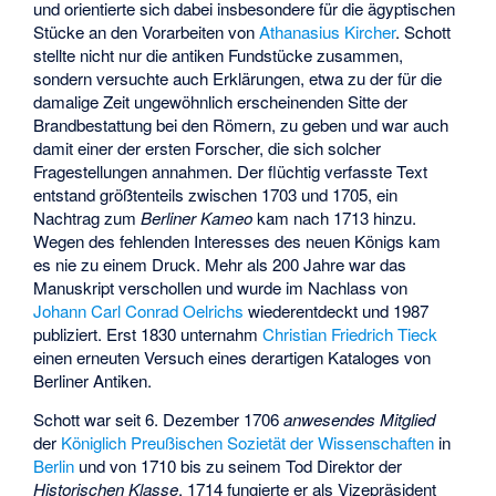
und orientierte sich dabei insbesondere für die ägyptischen
Stücke an den Vorarbeiten von
Athanasius Kircher
. Schott
stellte nicht nur die antiken Fundstücke zusammen,
sondern versuchte auch Erklärungen, etwa zu der für die
damalige Zeit ungewöhnlich erscheinenden Sitte der
Brandbestattung bei den Römern, zu geben und war auch
damit einer der ersten Forscher, die sich solcher
Fragestellungen annahmen. Der flüchtig verfasste Text
entstand größtenteils zwischen 1703 und 1705, ein
Nachtrag zum
Berliner Kameo
kam nach 1713 hinzu.
Wegen des fehlenden Interesses des neuen Königs kam
es nie zu einem Druck. Mehr als 200 Jahre war das
Manuskript verschollen und wurde im Nachlass von
Johann Carl Conrad Oelrichs
wiederentdeckt und 1987
publiziert. Erst 1830 unternahm
Christian Friedrich Tieck
einen erneuten Versuch eines derartigen Kataloges von
Berliner Antiken.
Schott war seit 6. Dezember 1706
anwesendes Mitglied
der
Königlich Preußischen Sozietät der Wissenschaften
in
Berlin
und von 1710 bis zu seinem Tod Direktor der
Historischen Klasse
. 1714 fungierte er als Vizepräsident