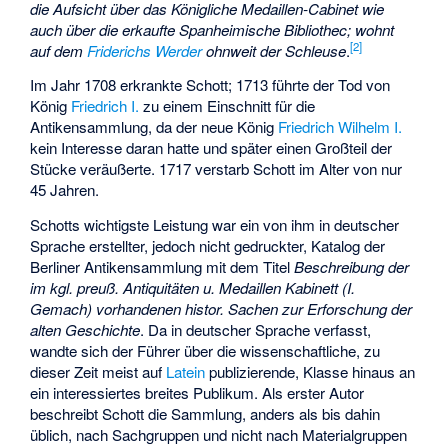
die Aufsicht über das Königliche Medaillen-Cabinet wie
auch über die erkaufte Spanheimische Bibliothec; wohnt
[
2
]
auf dem
Friderichs Werder
ohnweit der Schleuse
.
Im Jahr 1708 erkrankte Schott; 1713 führte der Tod von
König
Friedrich I.
zu einem Einschnitt für die
Antikensammlung, da der neue König
Friedrich Wilhelm I.
kein Interesse daran hatte und später einen Großteil der
Stücke veräußerte. 1717 verstarb Schott im Alter von nur
45 Jahren.
Schotts wichtigste Leistung war ein von ihm in deutscher
Sprache erstellter, jedoch nicht gedruckter, Katalog der
Berliner Antikensammlung mit dem Titel
Beschreibung der
im kgl. preuß. Antiquitäten u. Medaillen Kabinett (I.
Gemach) vorhandenen histor. Sachen zur Erforschung der
alten Geschichte
. Da in deutscher Sprache verfasst,
wandte sich der Führer über die wissenschaftliche, zu
dieser Zeit meist auf
Latein
publizierende, Klasse hinaus an
ein interessiertes breites Publikum. Als erster Autor
beschreibt Schott die Sammlung, anders als bis dahin
üblich, nach Sachgruppen und nicht nach Materialgruppen