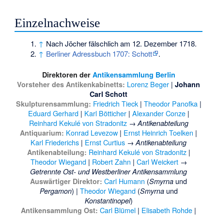
Einzelnachweise
↑
Nach Jöcher fälschlich am 12. Dezember 1718.
↑
Berliner Adressbuch 1707: Schott
.
Direktoren der
Antikensammlung Berlin
Lorenz Beger
|
Vorsteher des Antikenkabinetts:
Johann
Carl Schott
Friedrich Tieck
|
Theodor Panofka
|
Skulpturensammlung:
Eduard Gerhard
|
Karl Bötticher
|
Alexander Conze
|
Reinhard Kekulé von Stradonitz
→
Antikenabteilung
Konrad Levezow
|
Ernst Heinrich Toelken
|
Antiquarium:
Karl Friederichs
|
Ernst Curtius
→
Antikenabteilung
Reinhard Kekulé von Stradonitz
|
Antikenabteilung:
Theodor Wiegand
|
Robert Zahn
|
Carl Weickert
→
Getrennte Ost- und Westberliner Antikensammlung
Carl Humann
(
und
Auswärtiger Direktor:
Smyrna
) |
Theodor Wiegand
(
und
Pergamon
Smyrna
)
Konstantinopel
Carl Blümel
|
Elisabeth Rohde
|
Antikensammlung Ost: