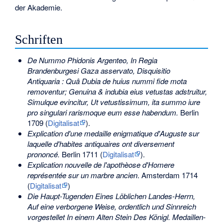
der Akademie.
Schriften
De Nummo Phidonis Argenteo, In Regia
Brandenburgesi Gaza asservato, Disquisitio
Antiquaria : Quâ Dubia de huius nummi fide mota
removentur; Genuina & indubia eius vetustas adstruitur,
Simulque evincitur, Ut vetustissimum, ita summo iure
pro singulari rarismoque eum esse habendum.
Berlin
1709 (
Digitalisat
).
Explication d'une medaille enigmatique d'Auguste sur
laquelle d'habites antiquaires ont diversement
prononcé.
Berlin 1711 (
Digitalisat
).
Explication nouvelle de l'apothèose d'Homere
représentée sur un marbre ancien
. Amsterdam 1714
(
Digitalisat
)
Die Haupt-Tugenden Eines Löblichen Landes-Herrn,
Auf eine verborgene Weise, ordentlich und Sinnreich
vorgestellet In einem Alten Stein Des Königl. Medaillen-