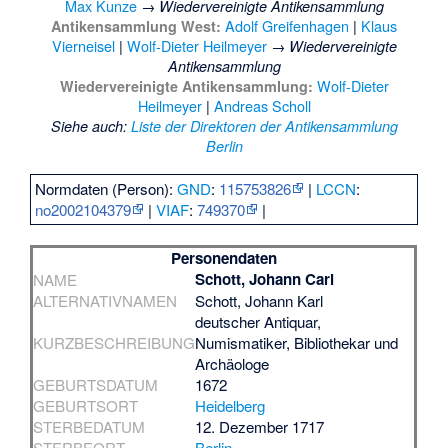
Max Kunze
→
Wiedervereinigte Antikensammlung
Adolf Greifenhagen
|
Klaus
Antikensammlung West:
Vierneisel
|
Wolf-Dieter Heilmeyer
→
Wiedervereinigte
Antikensammlung
Wolf-Dieter
Wiedervereinigte Antikensammlung:
Heilmeyer
|
Andreas Scholl
Siehe auch
:
Liste der Direktoren der Antikensammlung
Berlin
Normdaten (Person):
GND
:
115753826
|
LCCN
:
no2002104379
|
VIAF
:
749370
|
Personendaten
Schott, Johann Carl
NAME
ALTERNATIVNAMEN
Schott, Johann Karl
deutscher Antiquar,
KURZBESCHREIBUNG
Numismatiker, Bibliothekar und
Archäologe
GEBURTSDATUM
1672
GEBURTSORT
Heidelberg
STERBEDATUM
12. Dezember 1717
STERBEORT
Berlin