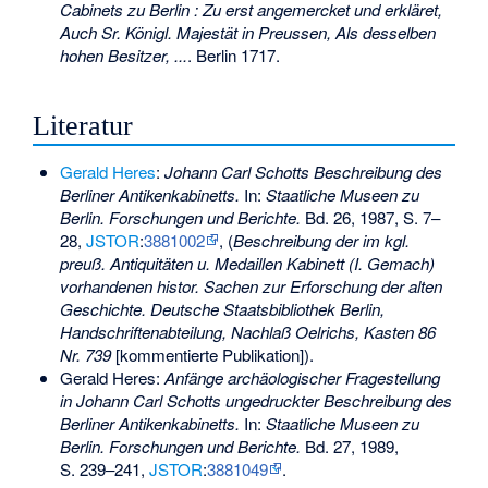
Cabinets zu Berlin : Zu erst angemercket und erkläret,
Auch Sr. Königl. Majestät in Preussen, Als desselben
hohen Besitzer, ...
. Berlin 1717.
Literatur
Gerald Heres
:
Johann Carl Schotts Beschreibung des
Berliner Antikenkabinetts.
In:
Staatliche Museen zu
Berlin. Forschungen und Berichte.
Bd. 26, 1987, S. 7–
28,
JSTOR
:
3881002
, (
Beschreibung der im kgl.
preuß. Antiquitäten u. Medaillen Kabinett (I. Gemach)
vorhandenen histor. Sachen zur Erforschung der alten
Geschichte. Deutsche Staatsbibliothek Berlin,
Handschriftenabteilung, Nachlaß Oelrichs, Kasten 86
Nr. 739
[kommentierte Publikation]).
Gerald Heres:
Anfänge archäologischer Fragestellung
in Johann Carl Schotts ungedruckter Beschreibung des
Berliner Antikenkabinetts.
In:
Staatliche Museen zu
Berlin. Forschungen und Berichte.
Bd. 27, 1989,
S. 239–241,
JSTOR
:
3881049
.