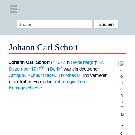
Johann Carl Schott
Johann Carl Schott
(*
1672
in
Heidelberg
; †
12.
[
1
]
Dezember
1717
in
Berlin
) war ein deutscher
J
Antiquar
,
Numismatiker
,
Bibliothekar
und Vertreter
o
einer frühen Form der
archäologischen
h
Kunstgeschichte
.
a
n
n
C
ar
l
S
c