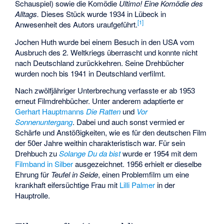
Schauspiel) sowie die Komödie
Ultimo! Eine Komödie des
Alltags.
Dieses Stück wurde 1934 in Lübeck in
[
1
]
Anwesenheit des Autors uraufgeführt.
Jochen Huth wurde bei einem Besuch in den USA vom
Ausbruch des 2. Weltkriegs überrascht und konnte nicht
nach Deutschland zurückkehren. Seine Drehbücher
wurden noch bis 1941 in Deutschland verfilmt.
Nach zwölfjähriger Unterbrechung verfasste er ab 1953
erneut Filmdrehbücher. Unter anderem adaptierte er
Gerhart Hauptmanns
Die Ratten
und
Vor
Sonnenuntergang
. Dabei und auch sonst vermied er
Schärfe und Anstößigkeiten, wie es für den deutschen Film
der 50er Jahre weithin charakteristisch war. Für sein
Drehbuch zu
Solange Du da bist
wurde er 1954 mit dem
Filmband in Silber
ausgezeichnet. 1956 erhielt er dieselbe
Ehrung für
Teufel in Seide
, einen Problemfilm um eine
krankhaft eifersüchtige Frau mit
Lilli Palmer
in der
Hauptrolle.