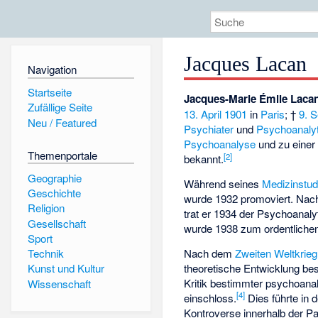
Jacques Lacan
Navigation
Startseite
Jacques-Marie Émile Laca
Zufällige Seite
13. April
1901
in
Paris
; †
9. 
Neu / Featured
Psychiater
und
Psychoanalyt
Psychoanalyse
und zu einer
Themenportale
[
2
]
bekannt.
Geographie
Während seines
Medizinstu
Geschichte
wurde 1932 promoviert. Nac
Religion
trat er 1934 der Psychoanaly
Gesellschaft
wurde 1938 zum ordentlichen
Sport
Nach dem
Zweiten Weltkrieg
Technik
theoretische Entwicklung bes
Kunst und Kultur
Kritik bestimmter psychoana
Wissenschaft
[
4
]
einschloss.
Dies führte in 
Kontroverse innerhalb der Pa