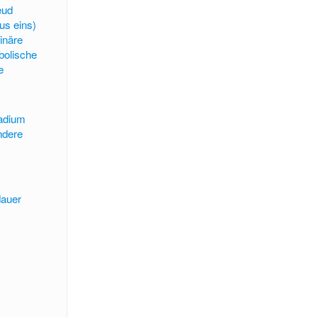
eud
lus eins)
inäre
olische
e
tadium
ndere
dauer