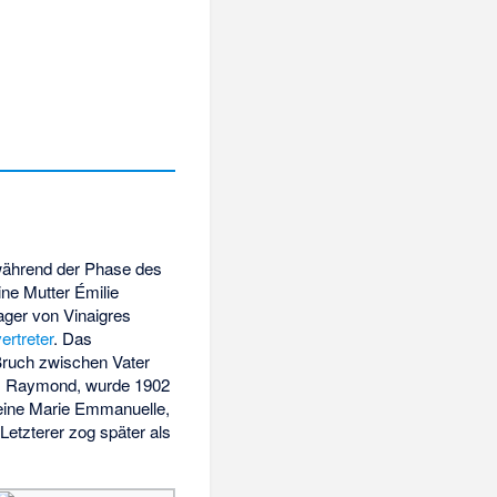
während der Phase des
ne Mutter Émilie
ager von Vinaigres
ertreter
. Das
Bruch zwischen Vater
nd, Raymond, wurde 1902
leine Marie Emmanuelle,
etzterer zog später als