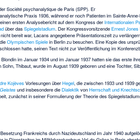
er Société psychanalytique de Paris (SPP). Er
oanalytische Praxis 1936, während er noch Patienten im Sainte-Anne
 seinen ersten Analysebericht auf dem Kongress der
Internationalen 
ad
über das
Spiegelstadium
. Der Kongressvorsitzende
Ernest Jones
nicht bereit war, Lacans angegebene Präsentationszeit zu verlängern
 die
Olympischen Spiele
in Berlin zu besuchen. Eine Kopie des ursprü
eschlossen hatte, seinen Text nicht zur Veröffentlichung im Konferenz
 Blondin im Januar 1934 und im Januar 1937 hatten sie das erste ihrer
n Sohn, Thibaut, wurde im August 1939 geboren und eine Tochter, Si
dre Kojèves
Vorlesungen über
Hegel
, die zwischen 1933 und 1939 g
Geistes
und insbesondere die
Dialektik
von
Herrschaft und Knechtsc
beit, zunächst in seiner Formulierung der Theorie des Spiegelstadium
 Besetzung Frankreichs durch Nazideutschland im Jahr 1940 aufgel
 er in Dienstzeiten im Militärkrankenhaus Val-de-Grâce in Paris absol