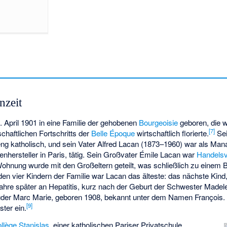
nzeit
April 1901 in eine Familie der gehobenen
Bourgeoisie
geboren, die 
[
7
]
chaftlichen Fortschritts der
Belle Époque
wirtschaftlich florierte.
Sei
ng katholisch, und sein Vater Alfred Lacan (1873–1960) war als Man
nhersteller in Paris, tätig. Sein Großvater Émile Lacan war
Handelsv
hnung wurde mit den Großeltern geteilt, was schließlich zu einem 
en vier Kindern der Familie war Lacan das älteste: das nächste Ki
Jahre später an Hepatitis, kurz nach der Geburt der Schwester Made
uder Marc Marie, geboren 1908, bekannt unter dem Namen François. L
[
9
]
ster ein.
llège Stanislas
, einer katholischen Pariser Privatschule,