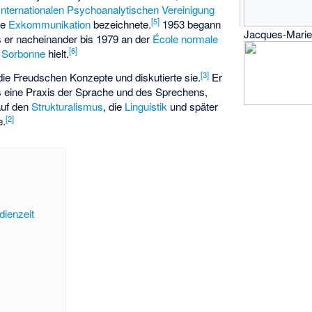
Internationalen Psychoanalytischen Vereinigung
[
5
]
ne
Exkommunikation
bezeichnete.
1953 begann
Jacques-Marie
 er nacheinander bis 1979 an der
École normale
[
6
]
r
Sorbonne
hielt.
[
3
]
ie Freudschen Konzepte und diskutierte sie.
Er
ls eine Praxis der Sprache und des Sprechens,
auf den
Strukturalismus
, die
Linguistik
und später
[
2
]
e.
dienzeit