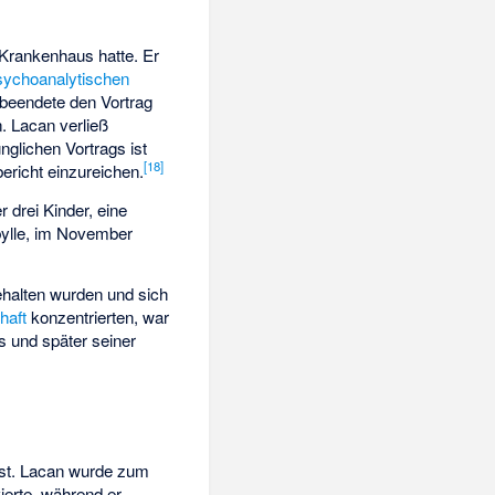
-Krankenhaus hatte. Er
Psychoanalytischen
beendete den Vortrag
. Lacan verließ
nglichen Vortrags ist
[
18
]
bericht einzureichen.
 drei Kinder, eine
bylle, im November
ehalten wurden und sich
haft
konzentrierten, war
s und später seiner
öst. Lacan wurde zum
vierte, während er