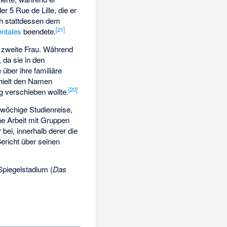
 5 Rue de Lille, die er
ch stattdessen dem
[
21
]
entales
beendete.
 zweite Frau. Während
 da sie in den
über ihre familiäre
behielt den Namen
[
20
]
g verschieben wollte.
fwöchige Studienreise,
he Arbeit mit Gruppen
bei, innerhalb derer die
Bericht über seinen
Spiegelstadium (
Das