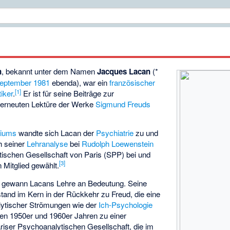
n
, bekannt unter dem Namen
Jacques Lacan
(*
September
1981
ebenda), war ein
französischer
[
1
]
iker
.
Er ist für seine Beiträge zur
 erneuten Lektüre der Werke
Sigmund Freuds
diums
wandte sich Lacan der
Psychiatrie
zu und
h seiner
Lehranalyse
bei
Rudolph Loewenstein
tischen Gesellschaft von Paris (SPP) bei und
[
3
]
 Mitglied gewählt.
gewann Lacans Lehre an Bedeutung. Seine
tand im Kern in der Rückkehr zu Freud, die eine
lytischer Strömungen wie der
Ich-Psychologie
den 1950er und 1960er Jahren zu einer
riser Psychoanalytischen Gesellschaft, die im