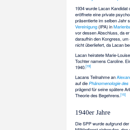
1934 wurde Lacan Kandidat d
eröffnete eine private psych
präsentierte im selben Jahr
Vereinigung
(IPA) in
Marienb
vor dessen Abschluss, da er 
daraufhin den Kongress, um
nicht überliefert, da Lacan b
Lacan heiratete Marie-Louise
Tochter namens Caroline. Ei
[
19
]
1940.
Lacans Teilnahme an
Alexan
auf die
Phänomenologie des 
prägend für seine spätere Ar
[
15
]
Theorie des Begehrens.
1940er Jahre
Die SPP wurde aufgrund der
Militärdienst einberufen, den