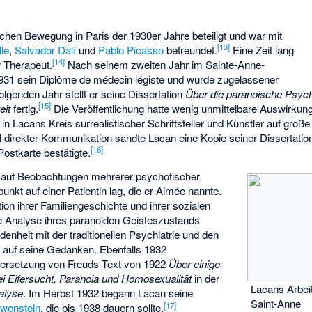
schen Bewegung in Paris der 1930er Jahre beteiligt und war mit
[
13
]
le
,
Salvador Dalí
und
Pablo Picasso
befreundet.
Eine Zeit lang
[
14
]
r Therapeut.
Nach seinem zweiten Jahr im Sainte-Anne-
931 sein Diplôme de médecin légiste und wurde zugelassener
olgenden Jahr stellt er seine Dissertation
Über die paranoische Psych
[
15
]
eit
fertig.
Die Veröffentlichung hatte wenig unmittelbare Auswirkung
h in Lacans Kreis surrealistischer Schriftsteller und Künstler auf gro
l direkter Kommunikation sandte Lacan eine Kopie seiner Dissertati
[
16
]
Postkarte bestätigte.
e auf Beobachtungen mehrerer psychotischer
nkt auf einer Patientin lag, die er Aimée nannte.
n ihrer Familiengeschichte und ihrer sozialen
ne Analyse ihres paranoiden Geisteszustands
denheit mit der traditionellen Psychiatrie und den
 auf seine Gedanken. Ebenfalls 1932
Übersetzung von Freuds Text von 1922
Über einige
 Eifersucht, Paranoia und Homosexualität
in der
Lacans Arbeit
alyse
. Im Herbst 1932 begann Lacan seine
Saint-Anne
[
17
]
wenstein
, die bis 1938 dauern sollte.