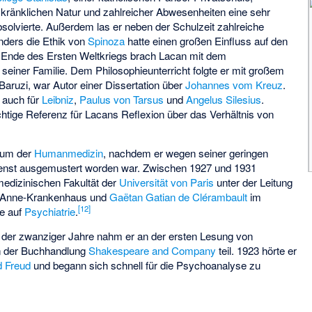
er kränklichen Natur und zahlreicher Abwesenheiten eine sehr
bsolvierte. Außerdem las er neben der Schulzeit zahlreiche
nders die Ethik von
Spinoza
hatte einen großen Einfluss auf den
nde des Ersten Weltkriegs brach Lacan mit dem
seiner Familie. Dem Philosophieunterricht folgte er mit großem
Baruzi
, war Autor einer Dissertation über
Johannes vom Kreuz
.
r auch für
Leibniz
,
Paulus von Tarsus
und
Angelus Silesius
.
htige Referenz für Lacans Reflexion über das Verhältnis von
ium der
Humanmedizin
, nachdem er wegen seiner geringen
dienst ausgemustert worden war. Zwischen 1927 und 1931
 medizinischen Fakultät der
Universität von Paris
unter der Leitung
-Anne-Krankenhaus und
Gaëtan Gatian de Clérambault
im
[
12
]
e auf
Psychiatrie
.
der zwanziger Jahre nahm er an der ersten Lesung von
n der Buchhandlung
Shakespeare and Company
teil. 1923 hörte er
 Freud
und begann sich schnell für die Psychoanalyse zu