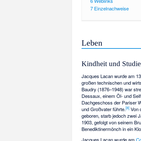
6
Weblinks
7
Einzelnachweise
Leben
Kindheit und Studie
Jacques Lacan wurde am 13. 
großen technischen und wirts
Baudry (1876–1948) war stre
Dessaux, einem Öl- und Seife
Dachgeschoss der Pariser Wo
[
8
]
und Großvater führte.
Von d
geboren, starb jedoch zwei 
1903, gefolgt von seinem Br
Benediktinermönch in ein Klo
Jacques Lacan wurde am
Co