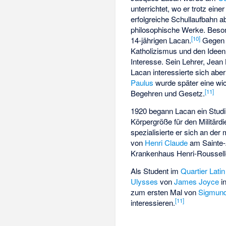
unterrichtet, wo er trotz ein
erfolgreiche Schullaufbahn a
philosophische Werke. Beso
[
10
]
14-jährigen Lacan.
Gegen E
Katholizismus und den Ideen 
Interesse. Sein Lehrer,
Jean 
Lacan interessierte sich abe
Paulus
wurde später eine wic
[
11
]
Begehren und Gesetz.
1920 begann Lacan ein Stud
Körpergröße für den Militär
spezialisierte er sich an der
von
Henri Claude
am Sainte
Krankenhaus Henri-Roussell
Als Student im
Quartier Latin
Ulysses
von
James Joyce
i
zum ersten Mal von
Sigmund
[
11
]
interessieren.