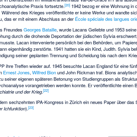
[
20
]
ychoanalytische Praxis fortsetzte.
1942 bezog er eine Wohnung in der
 Während des Krieges veröffentlichte er keine Werke und wandte si
u, das er mit einem Abschluss an der
École spéciale des langues ori
nes Freundes
Georges Bataille
, wurde Lacans Geliebte und 1953 seine
hung durch die drohende Deportation der jüdischen Sylvia erschwert,
usste. Lacan intervenierte persönlich bei den Behörden, um Papiere 
dann eigenhändig zerstörte. 1941 hatten sie ein Kind, Judith. Sylvia 
ündigung seiner geplanten Trennung und Scheidung bis nach dem Krie
 ihre Treffen wieder auf. 1945 besuchte Lacan England für eine fün
en
Ernest Jones
,
Wilfred Bion
und John Rickman traf. Bions analytisc
zu seiner eigenen späteren Betonung von Studiengruppen als Struktur 
sychoanalyse vorangetrieben werden konnte. Er veröffentlichte einen 
[
22
]
chiatrie und der Krieg
.
 dem sechzehnten IPA-Kongress in Zürich ein neues Paper über das 
[
23
]
r Ichfunktion
).