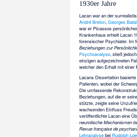
1930er Jahre
Lacan war an der surrealisti
André Breton
,
Georges Batail
war er Picassos persönliche
Krankenhaus erhielt Lacan 1
forensischer Psychiater. Im f
Beziehungen zur Persönlichk
Psychoanalyse
, stieß jedoc
einzigen aufgezeichneten Fal
welcher den Erhalt mit einer 
Lacans Dissertation basiert
Patienten, wobei der Schwerpu
Die umfassende Rekonstruktio
Beziehungen, auf die er sei
stützte, zeigte seine Unzufrie
wachsenden Einfluss Freuds
veröffentlichte Lacan eine 
neurotische Mechanismen bei
Revue française de psychan
Lehranalyse
bei
Rudolph Loe