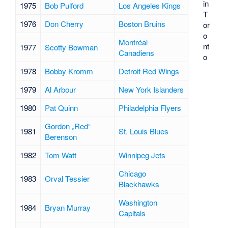
in
1975
Bob Pulford
Los Angeles Kings
T
1976
Don Cherry
Boston Bruins
or
o
Montréal
nt
1977
Scotty Bowman
Canadiens
o
1978
Bobby Kromm
Detroit Red Wings
1979
Al Arbour
New York Islanders
1980
Pat Quinn
Philadelphia Flyers
Gordon „Red“
1981
St. Louis Blues
Berenson
1982
Tom Watt
Winnipeg Jets
Chicago
1983
Orval Tessier
Blackhawks
Washington
1984
Bryan Murray
Capitals