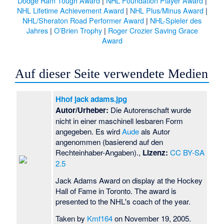
Dodge Ram Tough Award
|
NHL Foundation Player Award
|
NHL Lifetime Achievement Award
|
NHL Plus/Minus Award
|
NHL/Sheraton Road Performer Award
|
NHL-Spieler des
Jahres
|
O’Brien Trophy
|
Roger Crozier Saving Grace
Award
Auf dieser Seite verwendete Medien
Hhof jack adams.jpg
Autor/Urheber:
Die Autorenschaft wurde
nicht in einer maschinell lesbaren Form
angegeben. Es wird
Aude
als Autor
angenommen (basierend auf den
Rechteinhaber-Angaben).,
Lizenz:
CC BY-SA
2.5
Jack Adams Award on display at the Hockey
Hall of Fame in Toronto. The award is
presented to the NHL's coach of the year.
Taken by
Kmf164
on November 19, 2005.