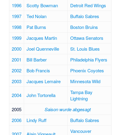
1996
Scotty Bowman
Detroit Red Wings
1997
Ted Nolan
Buffalo Sabres
1998
Pat Burns
Boston Bruins
1999
Jacques Martin
Ottawa Senators
2000
Joel Quenneville
St. Louis Blues
2001
Bill Barber
Philadelphia Flyers
2002
Bob Francis
Phoenix Coyotes
2003
Jacques Lemaire
Minnesota Wild
Tampa Bay
2004
John Tortorella
Lightning
2005
Saison wurde abgesagt
2006
Lindy Ruff
Buffalo Sabres
Vancouver
2007
Alain Vigneault