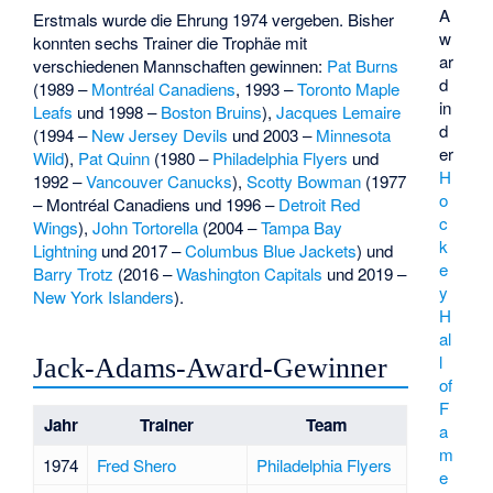
A
Erstmals wurde die Ehrung 1974 vergeben. Bisher
w
konnten sechs Trainer die Trophäe mit
ar
verschiedenen Mannschaften gewinnen:
Pat Burns
d
(1989 –
Montréal Canadiens
, 1993 –
Toronto Maple
in
Leafs
und 1998 –
Boston Bruins
),
Jacques Lemaire
d
(1994 –
New Jersey Devils
und 2003 –
Minnesota
er
Wild
),
Pat Quinn
(1980 –
Philadelphia Flyers
und
H
1992 –
Vancouver Canucks
),
Scotty Bowman
(1977
o
– Montréal Canadiens und 1996 –
Detroit Red
c
Wings
),
John Tortorella
(2004 –
Tampa Bay
k
Lightning
und 2017 –
Columbus Blue Jackets
) und
e
Barry Trotz
(2016 –
Washington Capitals
und 2019 –
y
New York Islanders
).
H
al
l
Jack-Adams-Award-Gewinner
of
F
Jahr
Trainer
Team
a
m
1974
Fred Shero
Philadelphia Flyers
e