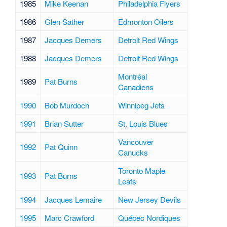
1985
Mike Keenan
Philadelphia Flyers
1986
Glen Sather
Edmonton Oilers
1987
Jacques Demers
Detroit Red Wings
1988
Jacques Demers
Detroit Red Wings
Montréal
1989
Pat Burns
Canadiens
1990
Bob Murdoch
Winnipeg Jets
1991
Brian Sutter
St. Louis Blues
Vancouver
1992
Pat Quinn
Canucks
Toronto Maple
1993
Pat Burns
Leafs
1994
Jacques Lemaire
New Jersey Devils
1995
Marc Crawford
Québec Nordiques