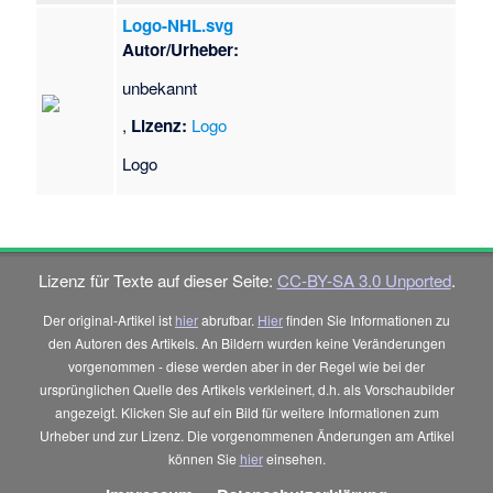
Logo-NHL.svg
Autor/Urheber:
unbekannt
,
Lizenz:
Logo
Logo
Lizenz für Texte auf dieser Seite:
CC-BY-SA 3.0 Unported
.
Der original-Artikel ist
hier
abrufbar.
Hier
finden Sie Informationen zu
den Autoren des Artikels. An Bildern wurden keine Veränderungen
vorgenommen - diese werden aber in der Regel wie bei der
ursprünglichen Quelle des Artikels verkleinert, d.h. als Vorschaubilder
angezeigt. Klicken Sie auf ein Bild für weitere Informationen zum
Urheber und zur Lizenz. Die vorgenommenen Änderungen am Artikel
können Sie
hier
einsehen.