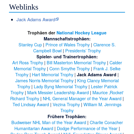
Weblinks
Jack Adams Award
Trophäen der
National Hockey League
Mannschaftstrophäen:
Stanley Cup
|
Prince of Wales Trophy
|
Clarence S.
Campbell Bowl
|
Presidents’ Trophy
Spieler- und Trainertrophäen:
Art Ross Trophy
|
Bill Masterton Memorial Trophy
|
Calder
Memorial Trophy
|
Conn Smythe Trophy
|
Frank J. Selke
Trophy
|
Hart Memorial Trophy
|
|
Jack Adams Award
James Norris Memorial Trophy
|
King Clancy Memorial
Trophy
|
Lady Byng Memorial Trophy
|
Lester Patrick
Trophy
|
Mark Messier Leadership Award
|
Maurice ‚Rocket‘
Richard Trophy
|
NHL General Manager of the Year Award
|
Ted Lindsay Award
|
Vezina Trophy
|
William M. Jennings
Trophy
Frühere Trophäen:
Budweiser NHL Man of the Year Award
|
Charlie Conacher
Humanitarian Award
|
Dodge Performance of the Year
|