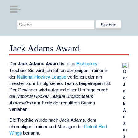
Jack Adams Award
Der
Jack Adams Award
ist eine
Eishockey
-
Trophäe. Sie wird jährlich an denjenigen Trainer in
D
der
National Hockey League
verliehen, der am
er
meisten zum Erfolg seines Teams beigetragen hat.
J
Der Gewinner wird aufgrund einer Umfrage durch
a
die
National Hockey League Broadcasters'
c
Association
am Ende der regulären Saison
k
verliehen.
A
d
Die Trophäe wurde nach
Jack Adams
, dem
a
ehemaligen Trainer und Manager der
Detroit Red
m
Wings
benannt.
s