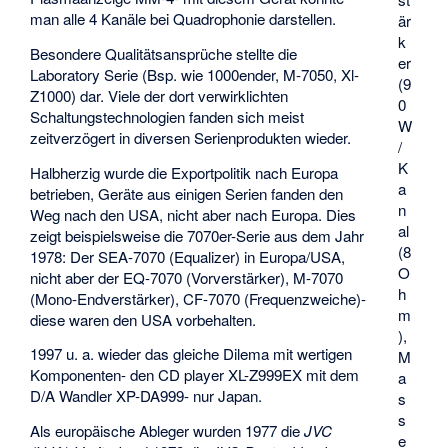
man alle 4 Kanäle bei Quadrophonie darstellen.
är
k
Besondere Qualitätsansprüche stellte die
er
Laboratory Serie (Bsp. wie 1000ender, M-7050, Xl-
(9
Z1000) dar. Viele der dort verwirklichten
0
Schaltungstechnologien fanden sich meist
W
zeitverzögert in diversen Serienprodukten wieder.
/
K
Halbherzig wurde die Exportpolitik nach Europa
a
betrieben, Geräte aus einigen Serien fanden den
n
Weg nach den USA, nicht aber nach Europa. Dies
al
zeigt beispielsweise die 7070er-Serie aus dem Jahr
(8
1978: Der SEA-7070 (Equalizer) in Europa/USA,
O
nicht aber der EQ-7070 (Vorverstärker), M-7070
h
(Mono-Endverstärker), CF-7070 (Frequenzweiche)-
m
diese waren den USA vorbehalten.
),
1997 u. a. wieder das gleiche Dilema mit wertigen
M
Komponenten- den CD player XL-Z999EX mit dem
a
D/A Wandler XP-DA999- nur Japan.
s
s
Als europäische Ableger wurden 1977 die
JVC
e