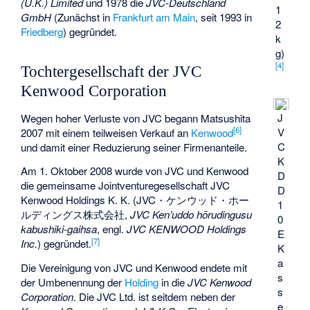
(U.K.) Limited
und 1978 die
JVC-Deutschland
1
GmbH
(Zunächst in
Frankfurt am Main
, seit 1993 in
2
Friedberg
) gegründet.
k
g)
[
4
]
Tochtergesellschaft der JVC
Kenwood Corporation
J
Wegen hoher Verluste von JVC begann Matsushita
[
6
]
V
2007 mit einem teilweisen Verkauf an
Kenwood
C
und damit einer Reduzierung seiner Firmenanteile.
K
Am 1. Oktober 2008 wurde von JVC und Kenwood
D
die gemeinsame Jointventuregesellschaft JVC
D
Kenwood Holdings K. K. (
JVC・ケンウッド・ホー
1
ルディングス株式会社
,
JVC Ken’uddo hōrudingusu
0
kabushiki-gaihsa
, engl.
JVC KENWOOD Holdings
E
[
7
]
Inc.
) gegründet.
K
a
Die Vereinigung von JVC und Kenwood endete mit
s
der Umbenennung der
Holding
in die
JVC Kenwood
s
Corporation
. Die JVC Ltd. ist seitdem neben der
e