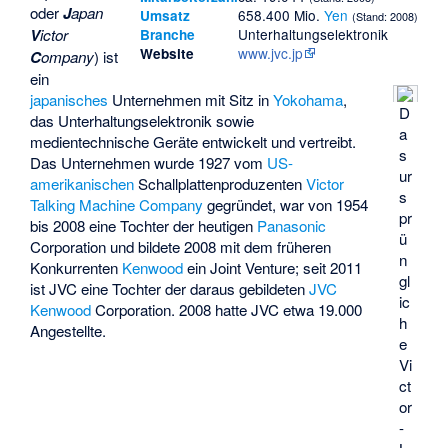
oder
J
apan
658.400 Mio.
Yen
Umsatz
(Stand: 2008)
V
ictor
Unterhaltungselektronik
Branche
www.jvc.jp
Website
C
ompany
) ist
ein
japanisches
Unternehmen mit Sitz in
Yokohama
,
D
das Unterhaltungselektronik sowie
a
medientechnische Geräte entwickelt und vertreibt.
s
Das Unternehmen wurde 1927 vom
US-
ur
amerikanischen
Schallplattenproduzenten
Victor
s
Talking Machine Company
gegründet, war von 1954
pr
bis 2008 eine Tochter der heutigen
Panasonic
ü
Corporation und bildete 2008 mit dem früheren
n
Konkurrenten
Kenwood
ein Joint Venture; seit 2011
gl
ist JVC eine Tochter der daraus gebildeten
JVC
ic
Kenwood
Corporation. 2008 hatte JVC etwa 19.000
h
Angestellte.
e
Vi
ct
or
-