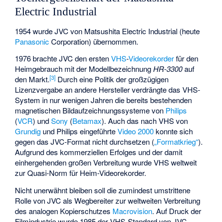
Electric Industrial
1954 wurde JVC von Matsushita Electric Industrial (heute
Panasonic
Corporation) übernommen.
1976 brachte JVC den ersten
VHS
-
Videorekorder
für den
Heimgebrauch mit der Modellbezeichnung
HR-3300
auf
[
3
]
den Markt.
Durch eine Politik der großzügigen
Lizenzvergabe an andere Hersteller verdrängte das VHS-
System in nur wenigen Jahren die bereits bestehenden
magnetischen Bildaufzeichnungssysteme von
Philips
(
VCR
) und
Sony
(
Betamax
). Auch das nach VHS von
Grundig
und Philips eingeführte
Video 2000
konnte sich
gegen das JVC-Format nicht durchsetzen (
„Formatkrieg“
).
Aufgrund des kommerziellen Erfolges und der damit
einhergehenden großen Verbreitung wurde VHS weltweit
zur Quasi-Norm für Heim-Videorekorder.
Nicht unerwähnt bleiben soll die zumindest umstrittene
Rolle von JVC als Wegbereiter zur weltweiten Verbreitung
des analogen Kopierschutzes
Macrovision
. Auf Druck der
Filmindustrie wurde 1985 der VHS-Standard von JVC