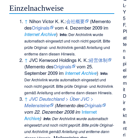
L-
Einzelnachweise
Y
5
↑
Nihon Victor K. K.:
会社概要
(
Memento
F,
des
Originals
vom 4. Dezember 2009 im
Pl
Internet Archive
)
Info:
Der Archivlink wurde
at
automatisch eingesetzt und noch nicht geprüft. Bitte
te
prüfe Original- und Archivlink gemäß
Anleitung
und
n
entferne dann diesen Hinweis.
s
↑
JVC Kenwood Holdings K. K.:
経営体制
pi
(
Memento
des
Originals
vom 25.
el
September 2009 im
Internet Archive
)
Info:
er
Der Archivlink wurde automatisch eingesetzt und
m
noch nicht geprüft. Bitte prüfe Original- und Archivlink
it
gemäß
Anleitung
und entferne dann diesen Hinweis.
D
↑
JVC Deutschland > Über JVC >
ir
Meilensteine
(
Memento
des
Originals
e
vom 22. Dezember 2008 im
Internet
kt
Archive
)
Info:
Der Archivlink wurde automatisch
a
eingesetzt und noch nicht geprüft. Bitte prüfe Original-
nt
und Archivlink gemäß
Anleitung
und entferne dann
ri
, Meilensteine des
diesen Hinweis.