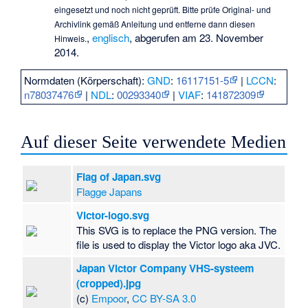
eingesetzt und noch nicht geprüft. Bitte prüfe Original- und
Archivlink gemäß
Anleitung
und entferne dann diesen
,
englisch
, abgerufen am 23. November
Hinweis.
2014.
Normdaten (Körperschaft):
GND
:
16117151-5
|
LCCN
:
n78037476
|
NDL
:
00293340
|
VIAF
:
141872309
Auf dieser Seite verwendete Medien
Flag of Japan.svg
Flagge Japans
Victor-logo.svg
This SVG is to replace the PNG version. The
file is used to display the Victor logo aka JVC.
Japan Victor Company VHS-systeem
(cropped).jpg
(c)
Empoor
,
CC BY-SA 3.0