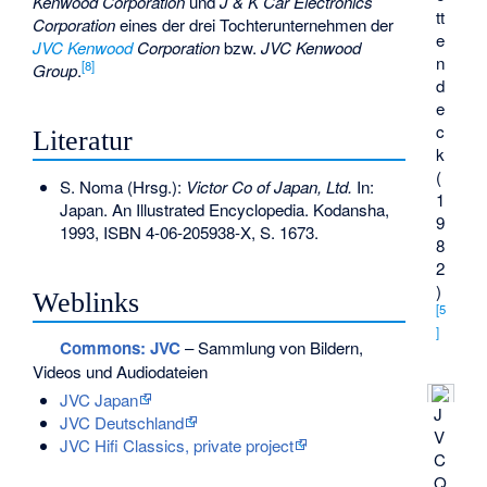
Kenwood Corporation
und
J & K Car Electronics
tt
Corporation
eines der drei Tochterunternehmen der
e
JVC Kenwood
Corporation
bzw.
JVC Kenwood
n
[
8
]
Group
.
d
e
c
Literatur
k
(
S. Noma (Hrsg.):
Victor Co of Japan, Ltd.
In:
1
Japan. An Illustrated Encyclopedia. Kodansha,
9
1993,
ISBN 4-06-205938-X
, S. 1673.
8
2
)
Weblinks
[
5
]
Commons
: JVC
– Sammlung von Bildern,
Videos und Audiodateien
JVC Japan
J
JVC Deutschland
V
JVC Hifi Classics, private project
C
Q