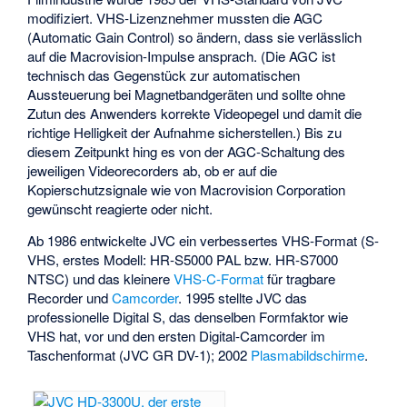
modifiziert. VHS-Lizenznehmer mussten die AGC
(Automatic Gain Control) so ändern, dass sie verlässlich
auf die Macrovision-Impulse ansprach. (Die AGC ist
technisch das Gegenstück zur automatischen
Aussteuerung bei Magnetbandgeräten und sollte ohne
Zutun des Anwenders korrekte Videopegel und damit die
richtige Helligkeit der Aufnahme sicherstellen.) Bis zu
diesem Zeitpunkt hing es von der AGC-Schaltung des
jeweiligen Videorecorders ab, ob er auf die
Kopierschutzsignale wie von
Macrovision Corporation
gewünscht reagierte oder nicht.
Ab 1986 entwickelte JVC ein verbessertes VHS-Format (S-
VHS, erstes Modell: HR-S5000 PAL bzw. HR-S7000
NTSC) und das kleinere
VHS-C-Format
für tragbare
Recorder und
Camcorder
. 1995 stellte JVC das
professionelle
Digital S
, das denselben Formfaktor wie
VHS hat, vor und den ersten Digital-Camcorder im
Taschenformat (JVC GR DV-1); 2002
Plasmabildschirme
.