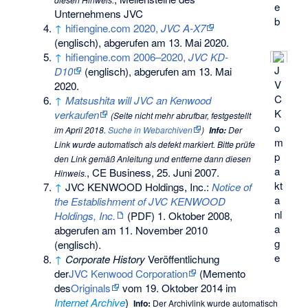
e
Unternehmens JVC
b
↑
hifiengine.com 2020,
JVC A-X7
(englisch), abgerufen am 13. Mai 2020.
↑
hifiengine.com 2006–2020,
JVC KD-
J
D10
(englisch), abgerufen am 13. Mai
V
2020.
C
↑
Matsushita will JVC an Kenwood
K
verkaufen
(
Seite nicht mehr abrufbar
, festgestellt
o
im April 2018.
Suche in Webarchiven
)
Info:
Der
m
Link wurde automatisch als defekt markiert. Bitte prüfe
p
den Link gemäß
Anleitung
und entferne dann diesen
a
, CE Business, 25. Juni 2007.
Hinweis.
kt
↑
JVC KENWOOD Holdings, Inc.:
Notice of
a
the Establishment of JVC KENWOOD
nl
Holdings, Inc.
(PDF) 1. Oktober 2008,
a
abgerufen am 11. November 2010
g
(englisch).
e
↑
Corporate History
Veröffentlichung
der
JVC Kenwood Corporation
(
Memento
des
Originals
vom 19. Oktober 2014 im
Internet Archive
)
Info:
Der Archivlink wurde automatisch