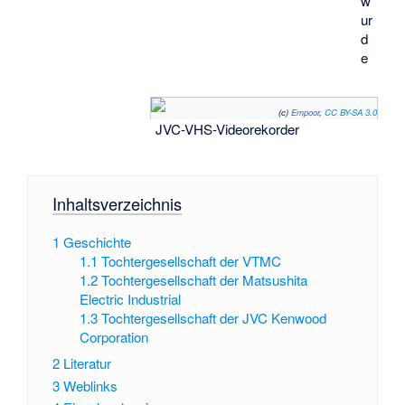
w
ur
d
e
(c)
Empoor
,
CC BY-SA 3.0
JVC-VHS-Videorekorder
Inhaltsverzeichnis
1
Geschichte
1.1
Tochtergesellschaft der VTMC
1.2
Tochtergesellschaft der Matsushita
Electric Industrial
1.3
Tochtergesellschaft der JVC Kenwood
Corporation
2
Literatur
3
Weblinks