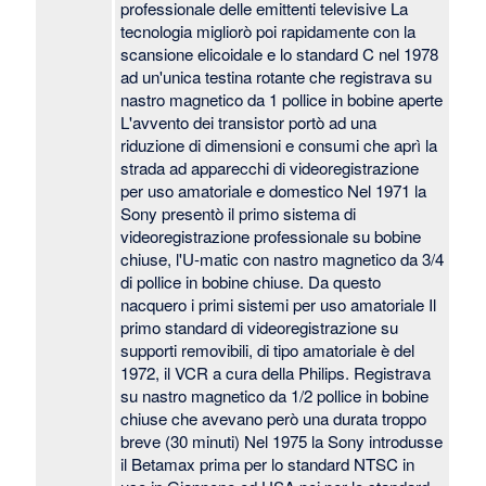
professionale delle emittenti televisive La
tecnologia migliorò poi rapidamente con la
scansione elicoidale e lo standard C nel 1978
ad un'unica testina rotante che registrava su
nastro magnetico da 1 pollice in bobine aperte
L'avvento dei transistor portò ad una
riduzione di dimensioni e consumi che aprì la
strada ad apparecchi di videoregistrazione
per uso amatoriale e domestico Nel 1971 la
Sony presentò il primo sistema di
videoregistrazione professionale su bobine
chiuse, l'U-matic con nastro magnetico da 3/4
di pollice in bobine chiuse. Da questo
nacquero i primi sistemi per uso amatoriale Il
primo standard di videoregistrazione su
supporti removibili, di tipo amatoriale è del
1972, il VCR a cura della Philips. Registrava
su nastro magnetico da 1/2 pollice in bobine
chiuse che avevano però una durata troppo
breve (30 minuti) Nel 1975 la Sony introdusse
il Betamax prima per lo standard NTSC in