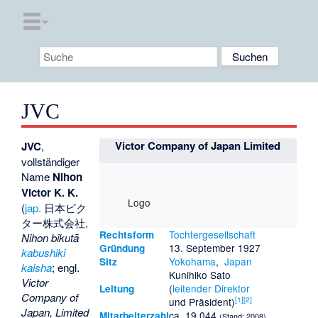
JVC
Victor Company of Japan Limited
JVC
,
vollständiger
Name
Nihon
Victor K. K.
Logo
(
jap.
日本ビク
ター株式会社
,
Tochtergesellschaft
Rechtsform
Nihon bikutā
13. September 1927
Gründung
kabushiki
Yokohama
,
Japan
Sitz
kaisha
; engl.
Kunihiko Sato
Victor
(
leitender Direktor
Leitung
Company of
[
1
]
[
2
]
und Präsident)
Japan, Limited
ca. 19.044
Mitarbeiterzahl
(Stand: 2008)