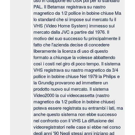
uso in Giappone ed USA poi per lo standard
PAL. Il Betamax registrava su nastro
magnetico da 1/2 pollice in bobine chiuse Ma
lo standard che si impose sul mercato fu il
VHS (Video Home System) immesso sul
mercato dalla JVC a partire dal 1976. Il
motivo del suo successo fu principalmente il
fatto che l'azienda decise di concedere
liberamente la licenza di uso di questo
formato a chiunque la volesse abbattendo
così i costi nel giro di poco tempo. Il sistema
VHS registrava su nastro magnetico da 3/4
pollice in bobine chiuse Nel 1979 la Philips e
la Grundig provarono ad immettere un
prodotto nuovo sul mercato. Il sistema
Video2000 la cui videocassetta (nastro
magnetico da 1/2 pollice in bobine chiuse)
poteva essere registrata su entrambi i lati, ma
anche questo sistema non ebbe successo
nel confronto con il VHS La diffusione dei
videoregistratori nelle case si ebbe nel corso
degli anni '90 Negli stessi anni iniziano ad