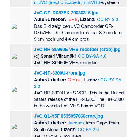
nl:JVC (electronicabedrijf)
nl:VHS
-systeem
JVC GR-DX57EK 20080316.jpg
Autor/Urheber:
IqRS
,
Lizenz:
CC BY 3.0
Das Bild zeigt den JVC Camcorder GR-
DX57EK. Der Camcorder ist ca. 8,3 cm lang,
9 cm hoch und 4,4 cm breit.
JVC HR-S5960E VHS-recorder (crop).jpg
(c) Santeri Viinamäki,
CC BY-SA 4.0
JVC HR-S5960E VHS recorder.
JVC-HR-3300U-front.jpg
Autor/Urheber:
Groink
,
Lizenz:
CC BY-SA
3.0
JVC HR-3300U VHS VCR. This is the United
States release of the HR-3300. The HR-3300
is the world's first VHS-based VCR.
JVC QL-Y5F 8535057066crop.jpg
Autor/Urheber:
Jacques
from Cape Town,
South Africa,
Lizenz:
CC BY 2.0
JVC QL-Y5F - Top View