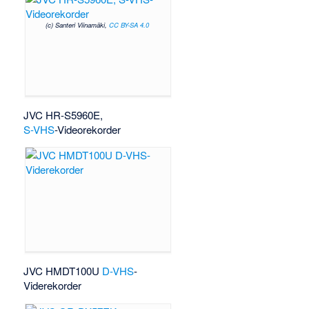
(c) Santeri Viinamäki,
CC BY-SA 4.0
JVC HR-S5960E,
S-VHS
-Videorekorder
JVC HMDT100U
D-VHS
-
Viderekorder