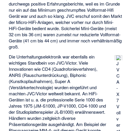
durchwegs positive Erfahrungsberichte, weil es im Grunde
nur ein auf das Minimum geschrumpftes Vollformat-Hifi
Gerät war und auch so klang. JVC erschuf somit den Markt
der Micro-HiFi-Anlagen, welcher vorher nur durch Mini-
HiFi-Geräte bedient wurde. Solcherlei Mini-Geräte (meist
32 cm bis 36 cm) waren zumeist nur reduzierte Vollformat-
Geräte (41 cm bis 44 cm) und immer noch verhältnismäßig
groß.
Die Unterhaltungselektronik war ebenfalls ein
wichtiges Standbein von JVC/Victor. Viele
J
Innovationen wie CD4 (Quadrofonieverfahren),
V
ANRS (Rauschunterdrückung), Biphonic
C
(Kunstkopfaufnahmen), Super A
A
(Verstärkertechnologie) wurden eingeführt und
-
machten JVC/Victor weltweit bekannt. An HiFi-
X
Geräten ist u. a. die professionelle Serie 1000 des
7
Jahres 1975 (JM-S1000, JP-V1000, CD4-1000 und
V
der Studioplattenspieler JL-B1000) erwähnenswert.
oll
Händlern wurden zeitgleich diverse
v
Präsentationsgeräte ausgehändigt. Am Beispiel der
er
Plasmaanzeige MM-4- mit diesem Gerät konnte
st