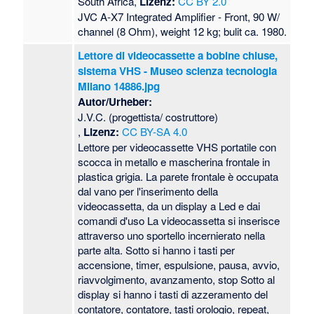
South Africa,
Lizenz:
CC BY 2.0
JVC A-X7 Integrated Amplifier - Front, 90 W/
channel (8 Ohm), weight 12 kg; bulit ca. 1980.
Lettore di videocassette a bobine chiuse,
sistema VHS - Museo scienza tecnologia
Milano 14886.jpg
Autor/Urheber:
J.V.C. (progettista/ costruttore)
,
Lizenz:
CC BY-SA 4.0
Lettore per videocassette VHS portatile con
scocca in metallo e mascherina frontale in
plastica grigia. La parete frontale è occupata
dal vano per l'inserimento della
videocassetta, da un display a Led e dai
comandi d'uso La videocassetta si inserisce
attraverso uno sportello incernierato nella
parte alta. Sotto si hanno i tasti per
accensione, timer, espulsione, pausa, avvio,
riavvolgimento, avanzamento, stop Sotto al
display si hanno i tasti di azzeramento del
contatore, contatore, tasti orologio, repeat,