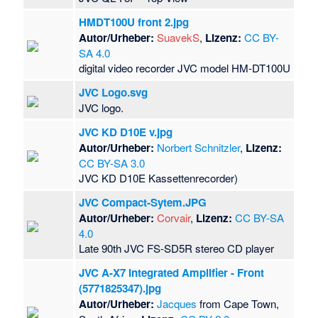
HMDT100U front 2.jpg
Autor/Urheber:
SuavekS
,
Lizenz:
CC BY-
SA 4.0
digital video recorder JVC model HM-DT100U
JVC Logo.svg
JVC logo.
JVC KD D10E v.jpg
Autor/Urheber:
Norbert Schnitzler
,
Lizenz:
CC BY-SA 3.0
JVC KD D10E Kassettenrecorder)
JVC Compact-Sytem.JPG
Autor/Urheber:
Corvair
,
Lizenz:
CC BY-SA
4.0
Late 90th JVC FS-SD5R stereo CD player
JVC A-X7 Integrated Amplifier - Front
(5771825347).jpg
Autor/Urheber:
Jacques
from Cape Town,