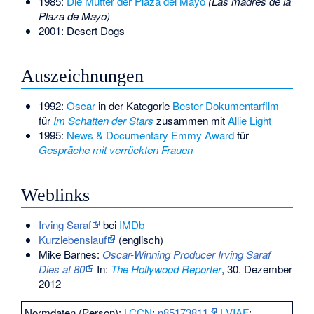
1985:
Die Mütter der Plaza del Mayo
(Las madres de la
Plaza de Mayo)
2001: Desert Dogs
Auszeichnungen
1992:
Oscar
in der Kategorie
Bester Dokumentarfilm
für
Im Schatten der Stars
zusammen mit
Allie Light
1995:
News & Documentary Emmy Award
für
Gespräche mit verrückten Frauen
Weblinks
Irving Saraf
bei
IMDb
Kurzlebenslauf
(englisch)
Mike Barnes:
Oscar-Winning Producer Irving Saraf
Dies at 80
In:
The Hollywood Reporter
, 30. Dezember
2012
Normdaten (Person):
LCCN
:
n85173811
|
VIAF
: