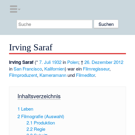
Irving Saraf
Irving Saraf
(*
7. Juli
1932
in
Polen
; †
26. Dezember
2012
in
San Francisco
,
Kalifornien
) war ein
Filmregisseur
,
Filmproduzent
,
Kameramann
und
Filmeditor
.
Inhaltsverzeichnis
1
Leben
2
Filmografie (Auswahl)
2.1
Produktion
2.2
Regie