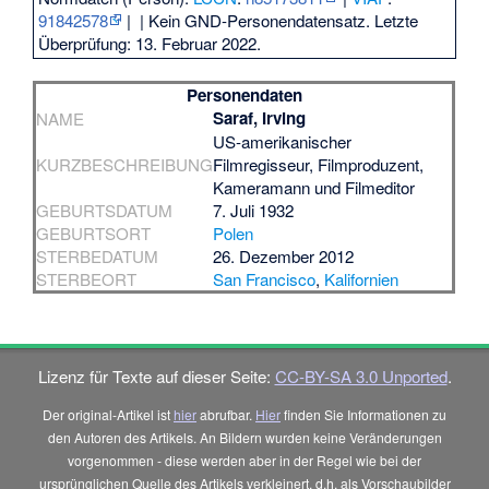
91842578
|
| Kein GND-Personendatensatz. Letzte
Überprüfung: 13. Februar 2022.
Personendaten
Saraf, Irving
NAME
US-amerikanischer
KURZBESCHREIBUNG
Filmregisseur, Filmproduzent,
Kameramann und Filmeditor
GEBURTSDATUM
7. Juli 1932
GEBURTSORT
Polen
STERBEDATUM
26. Dezember 2012
STERBEORT
San Francisco
,
Kalifornien
Lizenz für Texte auf dieser Seite:
CC-BY-SA 3.0 Unported
.
Der original-Artikel ist
hier
abrufbar.
Hier
finden Sie Informationen zu
den Autoren des Artikels. An Bildern wurden keine Veränderungen
vorgenommen - diese werden aber in der Regel wie bei der
ursprünglichen Quelle des Artikels verkleinert, d.h. als Vorschaubilder