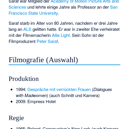
Saraf war Mitglied der
Academy of Motion Picture Arts and
Sciences
und lehrte einige Jahre als Professor an der
San
Francisco State University
.
Saraf starb im Alter von 80 Jahren, nachdem er drei Jahre
lang an
ALS
gelitten hatte. Er war in zweiter Ehe verheiratet
mit der Filmemacherin
Allie Light
. Sein Sohn ist der
Filmproduzent
Peter Saraf
.
Filmografie (Auswahl)
Produktion
1994:
Gespräche mit verrückten Frauen
(
Dialogues
with Madwomen
) (auch Schnitt und Kamera)
2009: Empress Hotel
Regie
1965: Poland, Communism’s New Look (auch Kamera,