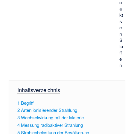
o
a
kt
iv
e
n
S
to
ff
e
n
Inhaltsverzeichnis
1
Begriff
2
Arten ionisierender Strahlung
3
Wechselwirkung mit der Materie
4
Messung radioaktiver Strahlung
5
Strahlenbelastung der Bevölkerung