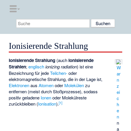
Ionisierende Strahlung
Ionisierende Strahlung
(auch
Ionisierende
Strahlen
;
englisch
ionizing radiation
) ist eine
W
Bezeichnung für jede
Teilchen-
oder
ar
elektromagnetische Strahlung
, die in der Lage ist,
n
Elektronen
aus
Atomen
oder
Molekülen
zu
z
entfernen (meist durch Stoßprozesse), sodass
ei
positiv geladene
Ionen
oder Molekülreste
c
[
1
]
zurückbleiben (
Ionisation
).
h
e
n
n
a