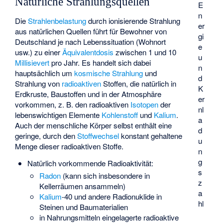
Natürliche Strahlungsquellen
E
n
Die
Strahlenbelastung
durch ionisierende Strahlung
er
aus natürlichen Quellen führt für Bewohner von
gi
Deutschland je nach Lebenssituation (Wohnort
e
usw.) zu einer
Äquivalentdosis
zwischen 1 und 10
u
Millisievert
pro Jahr. Es handelt sich dabei
n
hauptsächlich um
kosmische Strahlung
und
d
Strahlung von
radioaktiven
Stoffen, die natürlich in
K
Erdkruste, Baustoffen und in der Atmosphäre
er
vorkommen, z. B. den radioaktiven
Isotopen
der
nl
lebenswichtigen Elemente
Kohlenstoff
und
Kalium
.
a
Auch der menschliche Körper selbst enthält eine
d
geringe, durch den
Stoffwechsel
konstant gehaltene
u
Menge dieser radioaktiven Stoffe.
n
g
Natürlich vorkommende Radioaktivität:
s
Radon
(kann sich insbesondere in
z
Kellerräumen ansammeln)
a
Kalium
-40 und andere Radionuklide in
hl
Steinen und Baumaterialien
in Nahrungsmitteln eingelagerte radioaktive