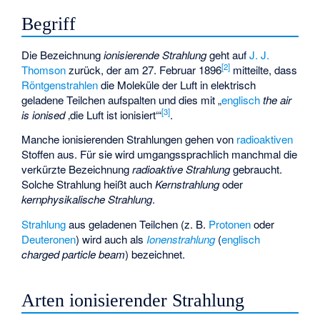
Begriff
Die Bezeichnung
ionisierende Strahlung
geht auf
J. J.
[
2
]
Thomson
zurück, der am 27. Februar 1896
mitteilte, dass
Röntgenstrahlen
die Moleküle der Luft in elektrisch
geladene Teilchen aufspalten und dies mit „
englisch
the air
[
3
]
is ionised
‚die Luft ist ionisiert‘
“
.
Manche ionisierenden Strahlungen gehen von
radioaktiven
Stoffen aus. Für sie wird umgangssprachlich manchmal die
verkürzte Bezeichnung
radioaktive Strahlung
gebraucht.
Solche Strahlung heißt auch
Kernstrahlung
oder
kernphysikalische Strahlung
.
Strahlung
aus geladenen Teilchen (z. B.
Protonen
oder
Deuteronen
) wird auch als
Ionenstrahlung
(
englisch
charged particle beam
) bezeichnet.
Arten ionisierender Strahlung