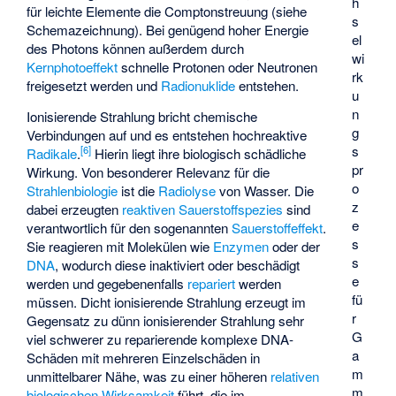
h
für leichte Elemente die Comptonstreuung (siehe
s
Schemazeichnung). Bei genügend hoher Energie
el
des Photons können außerdem durch
wi
Kernphotoeffekt
schnelle Protonen oder Neutronen
rk
freigesetzt werden und
Radionuklide
entstehen.
u
n
Ionisierende Strahlung bricht chemische
g
Verbindungen auf und es entstehen hochreaktive
s
[
6
]
Radikale
.
Hierin liegt ihre biologisch schädliche
pr
Wirkung. Von besonderer Relevanz für die
o
Strahlenbiologie
ist die
Radiolyse
von Wasser. Die
z
dabei erzeugten
reaktiven Sauerstoffspezies
sind
e
verantwortlich für den sogenannten
Sauerstoffeffekt
.
s
Sie reagieren mit Molekülen wie
Enzymen
oder der
s
DNA
, wodurch diese inaktiviert oder beschädigt
e
werden und gegebenenfalls
repariert
werden
fü
müssen. Dicht ionisierende Strahlung erzeugt im
r
Gegensatz zu dünn ionisierender Strahlung sehr
G
viel schwerer zu reparierende komplexe DNA-
a
Schäden mit mehreren Einzelschäden in
m
unmittelbarer Nähe, was zu einer höheren
relativen
m
biologischen Wirksamkeit
führt, die im