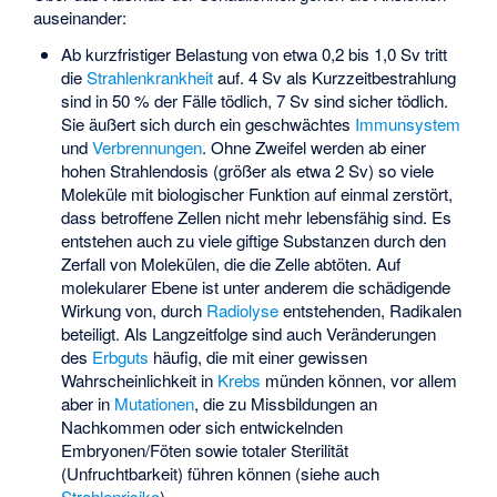
auseinander:
Ab kurzfristiger Belastung von etwa 0,2 bis 1,0 Sv tritt
die
Strahlenkrankheit
auf. 4 Sv als Kurzzeitbestrahlung
sind in 50 % der Fälle tödlich, 7 Sv sind sicher tödlich.
Sie äußert sich durch ein geschwächtes
Immunsystem
und
Verbrennungen
. Ohne Zweifel werden ab einer
hohen Strahlendosis (größer als etwa 2 Sv) so viele
Moleküle mit biologischer Funktion auf einmal zerstört,
dass betroffene Zellen nicht mehr lebensfähig sind. Es
entstehen auch zu viele giftige Substanzen durch den
Zerfall von Molekülen, die die Zelle abtöten. Auf
molekularer Ebene ist unter anderem die schädigende
Wirkung von, durch
Radiolyse
entstehenden, Radikalen
beteiligt. Als Langzeitfolge sind auch Veränderungen
des
Erbguts
häufig, die mit einer gewissen
Wahrscheinlichkeit in
Krebs
münden können, vor allem
aber in
Mutationen
, die zu Missbildungen an
Nachkommen oder sich entwickelnden
Embryonen/Föten sowie totaler Sterilität
(Unfruchtbarkeit) führen können (siehe auch
Strahlenrisiko
).