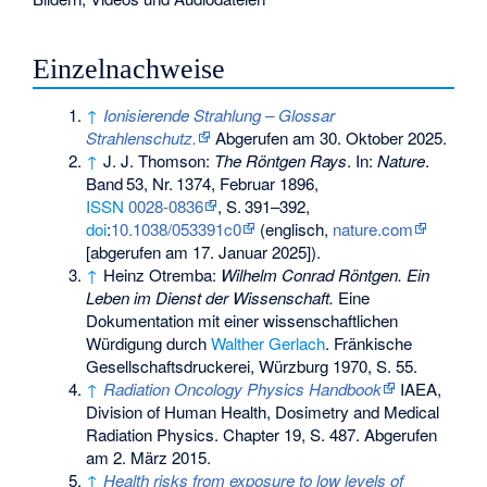
Einzelnachweise
↑
Ionisierende Strahlung – Glossar
Strahlenschutz.
Abgerufen am 30. Oktober 2025
.
↑
J. J. Thomson:
The Röntgen Rays
. In:
Nature
.
Band
53
,
Nr.
1374
, Februar 1896,
ISSN
0028-0836
,
S.
391–392
,
doi
:
10.1038/053391c0
(englisch,
nature.com
[abgerufen am 17. Januar 2025]).
↑
Heinz Otremba:
Wilhelm Conrad Röntgen. Ein
Leben im Dienst der Wissenschaft.
Eine
Dokumentation mit einer wissenschaftlichen
Würdigung durch
Walther Gerlach
. Fränkische
Gesellschaftsdruckerei, Würzburg 1970, S. 55.
↑
Radiation Oncology Physics Handbook
IAEA,
Division of Human Health, Dosimetry and Medical
Radiation Physics. Chapter 19, S. 487. Abgerufen
am 2. März 2015.
↑
Health risks from exposure to low levels of