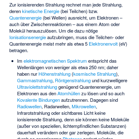
Zur ionisierenden Strahlung rechnet man jede Strahlung,
deren
kinetische Energie
(bei Teilchen) bzw.
Quantenenergie
(bei Wellen) ausreicht, um Elektronen –
auch über Zwischenreaktionen – aus einem Atom oder
Molekül herauszulösen. Um die dazu nötige
Ionisationsenergie
aufzubringen, muss die Teilchen- oder
Quantenenergie meist mehr als etwa 5
Elektronenvolt
(eV)
betragen.
Im
elektromagnetischen Spektrum
entspricht das
Wellenlängen von weniger als etwa 250 nm; daher
haben nur
Höhenstrahlung
(
kosmische Strahlung
),
Gammastrahlung
,
Röntgenstrahlung
und kurzwelligere
Ultraviolettstrahlung
genügend
Quantenenergie
, um
Elektronen aus den
Atomhüllen
zu lösen und so auch
Kovalente Bindungen
aufzutrennen. Dagegen sind
Radiowellen
, Radarwellen,
Mikrowellen
,
Infrarotstrahlung oder sichtbares Licht keine
ionisierende Strahlung, denn sie können keine Moleküle
(außer von speziellen, lichtempfindlichen Substanzen)
dauerhaft verändern oder gar zerlegen. Moleküle, die
durch so energiearme
Photonen
zerlegt würden,