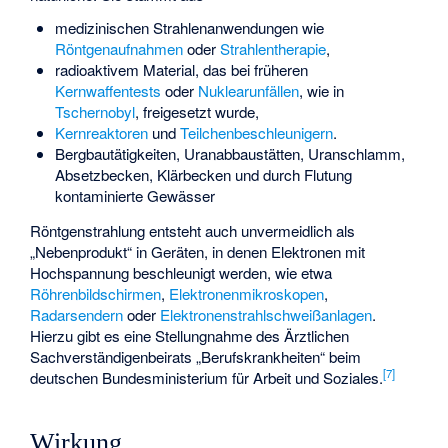
medizinischen Strahlenanwendungen wie
Röntgenaufnahmen
oder
Strahlentherapie
,
radioaktivem Material, das bei früheren
Kernwaffentests
oder
Nuklearunfällen
, wie in
Tschernobyl
, freigesetzt wurde,
Kernreaktoren
und
Teilchenbeschleunigern
.
Bergbautätigkeiten, Uranabbaustätten, Uranschlamm,
Absetzbecken, Klärbecken und durch Flutung
kontaminierte Gewässer
Röntgenstrahlung entsteht auch unvermeidlich als
„Nebenprodukt“ in Geräten, in denen Elektronen mit
Hochspannung beschleunigt werden, wie etwa
Röhrenbildschirmen
,
Elektronenmikroskopen
,
Radarsendern
oder
Elektronenstrahlschweißanlagen
.
Hierzu gibt es eine Stellungnahme des Ärztlichen
Sachverständigenbeirats „Berufskrankheiten“ beim
[
7
]
deutschen Bundesministerium für Arbeit und Soziales.
Wirkung