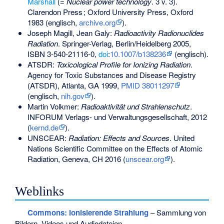
Marshall
(=
Nuclear power technology
. 3 v. 3).
Clarendon Press ; Oxford University Press, Oxford
1983 (englisch,
archive.org
).
Joseph Magill, Jean Galy:
Radioactivity Radionuclides
Radiation
. Springer-Verlag, Berlin/Heidelberg 2005,
ISBN 3-540-21116-0
,
doi
:
10.1007/b138236
(englisch).
ATSDR:
Toxicological Profile for Ionizing Radiation
.
Agency for Toxic Substances and Disease Registry
(ATSDR), Atlanta, GA 1999,
PMID 38011297
(englisch,
nih.gov
).
Martin Volkmer:
Radioaktivität und Strahlenschutz
.
INFORUM Verlags- und Verwaltungsgesellschaft, 2012
(
kernd.de
).
UNSCEAR:
Radiation: Effects and Sources
.
United
Nations Scientific Committee on the Effects of Atomic
Radiation
, Geneva, CH 2016 (
unscear.org
).
Weblinks
Commons
: Ionisierende Strahlung
– Sammlung von
Bildern, Videos und Audiodateien