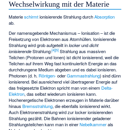
Wechselwirkung mit der Materie
Materie
schirmt
ionisierende Strahlung durch
Absorption
ab.
Der namensgebende Mechanismus – Ionisation – ist die
Freisetzung von Elektronen aus Atomhüllen. Ionisierende
Strahlung wird grob aufgeteilt in
locker
und
dicht
[
4
]
[
5
]
ionisierende
Strahlung:
Strahlung aus massiven
Teilchen (Protonen und Ionen) ist dicht ionisierend, weil die
Teilchen auf ihrem Weg fast kontinuierlich Energie an das
durchdrungene Medium abgeben und es dabei ionisieren.
Photonen (d. h.
Röntgen-
oder
Gammastrahlung
) sind dünn
ionisierend. Bei ausreichend viel übertragener Energie auf
das freigesetzte Elektron spricht man von einem
Delta-
Elektron
, das selbst wiederum ionisieren kann.
Hochenergetische Elektronen erzeugen in Materie darüber
hinaus
Bremsstrahlung
, die ebenfalls ionisierend wirkt.
Auch Elektronenstrahlung wird zur locker ionisierenden
Strahlung gezählt. Die Bahnen ionisierender geladener
Strahlungsteilchen kann man in einer
Nebelkammer
als