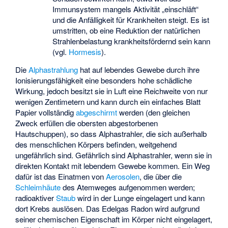
Immunsystem mangels Aktivität „einschläft“
und die Anfälligkeit für Krankheiten steigt. Es ist
umstritten, ob eine Reduktion der natürlichen
Strahlenbelastung krankheitsfördernd sein kann
(vgl.
Hormesis
).
Die
Alphastrahlung
hat auf lebendes Gewebe durch ihre
Ionisierungsfähigkeit eine besonders hohe schädliche
Wirkung, jedoch besitzt sie in Luft eine Reichweite von nur
wenigen Zentimetern und kann durch ein einfaches Blatt
Papier vollständig
abgeschirmt
werden (den gleichen
Zweck erfüllen die obersten abgestorbenen
Hautschuppen), so dass Alphastrahler, die sich außerhalb
des menschlichen Körpers befinden, weitgehend
ungefährlich sind. Gefährlich sind Alphastrahler, wenn sie in
direkten Kontakt mit lebendem Gewebe kommen. Ein Weg
dafür ist das Einatmen von
Aerosolen
, die über die
Schleimhäute
des Atemweges aufgenommen werden;
radioaktiver
Staub
wird in der Lunge eingelagert und kann
dort Krebs auslösen. Das Edelgas Radon wird aufgrund
seiner chemischen Eigenschaft im Körper nicht eingelagert,