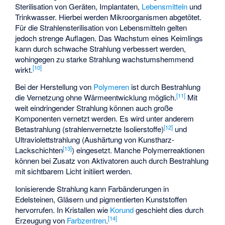
Sterilisation von Geräten, Implantaten,
Lebensmitteln
und
Trinkwasser. Hierbei werden Mikroorganismen abgetötet.
Für die Strahlensterilisation von Lebensmitteln gelten
jedoch strenge Auflagen. Das Wachstum eines Keimlings
kann durch schwache Strahlung verbessert werden,
wohingegen zu starke Strahlung wachstumshemmend
[
10
]
wirkt.
Bei der Herstellung von
Polymeren
ist durch Bestrahlung
[
11
]
die Vernetzung ohne Wärmeentwicklung möglich.
Mit
weit eindringender Strahlung können auch große
Komponenten vernetzt werden. Es wird unter anderem
[
12
]
Betastrahlung (strahlenvernetzte Isolierstoffe)
und
Ultraviolettstrahlung (Aushärtung von Kunstharz-
[
13
]
Lackschichten
) eingesetzt. Manche Polymerreaktionen
können bei Zusatz von Aktivatoren auch durch Bestrahlung
mit sichtbarem Licht initiiert werden.
Ionisierende Strahlung kann Farbänderungen in
Edelsteinen, Gläsern und pigmentierten Kunststoffen
hervorrufen. In Kristallen wie
Korund
geschieht dies durch
[
14
]
Erzeugung von
Farbzentren
.