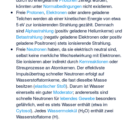
könnten unter
Normalbedingungen
nicht existieren.
Freie
Protonen
,
Elektronen
oder andere geladene
Teilchen werden ab einer kinetischen Energie von etwa
5 eV zur ionisierenden Strahlung gezählt. Demnach
sind
Alphastrahlung
(positiv geladene Heliumkerne) und
Betastrahlung
(negativ geladene Elektronen oder positiv
geladene Positronen) stets ionisierende Strahlung.
Freie
Neutronen
haben, da sie elektrisch neutral sind,
selbst keine merkliche Wechselwirkung mit Elektronen.
Sie ionisieren aber indirekt durch
Kernreaktionen
oder
Streuprozesse an Atomkernen. Der effektivste
Impulsübertrag schneller Neutronen erfolgt auf
Wasserstoffatomkerne, die fast dieselbe Masse
besitzen (
elastischer Stoß
). Darum ist Wasser
einerseits ein guter
Moderator
; andererseits sind
schnelle Neutronen für
lebendes Gewebe
besonders
gefährlich, weil es stets Wasser enthält (etwa im
Cytosol
). Jedes
Wassermolekül
(H
O) enthält zwei
2
Wasserstoffatome (H).