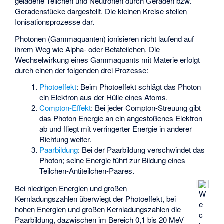
geladene Teilchen und Neutronen durch Geraden bzw.
Geradenstücke dargestellt. Die kleinen Kreise stellen
Ionisationsprozesse dar.
Photonen (Gammaquanten) ionisieren nicht laufend auf
ihrem Weg wie Alpha- oder Betateilchen. Die
Wechselwirkung eines Gammaquants mit Materie erfolgt
durch einen der folgenden drei Prozesse:
Photoeffekt
: Beim Photoeffekt schlägt das Photon
ein Elektron aus der Hülle eines Atoms.
Compton-Effekt
: Bei jeder Compton-Streuung gibt
das Photon Energie an ein angestoßenes Elektron
ab und fliegt mit verringerter Energie in anderer
Richtung weiter.
Paarbildung
: Bei der Paarbildung verschwindet das
Photon; seine Energie führt zur Bildung eines
Teilchen-Antiteilchen-Paares.
Bei niedrigen Energien und großen
W
Kernladungszahlen überwiegt der Photoeffekt, bei
e
hohen Energien und großen Kernladungszahlen die
c
Paarbildung, dazwischen im Bereich 0,1 bis 20 MeV