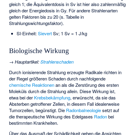
gleich 1; die Äquivalentdosis in Sv ist hier also zahlenmäßig
gleich der Energiedosis in Gy. Für andere Strahlenarten
gelten Faktoren bis zu 20 (s. Tabelle in
Strahlungswichtungsfaktor).
SI-Einheit:
Sievert
Sv; 1 Sv = 1 J/kg
Biologische Wirkung
→
Hauptartikel
:
Strahlenschaden
Durch ionisierende Strahlung erzeugte Radikale richten in
der Regel größeren Schaden durch nachfolgende
chemische Reaktionen
an als die Zerstörung des ersten
Moleküls durch die Strahlung allein. Diese Wirkung ist,
etwa bei der
Krebsbekämpfung
, erwünscht, da sie das
Absterben getroffener Zellen, in diesem Fall idealerweise
Tumorzellen, begünstigt. Die
Radonbalneologie
setzt auf
die therapeutische Wirkung des Edelgases
Radon
bei
bestimmten Krankheiten.
Über das Ausmaß der Schädlichkeit gehen die Ansichten