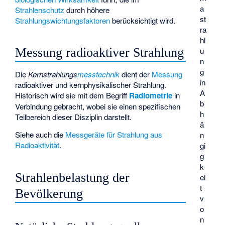
a
Strahlenschutz
durch höhere
st
Strahlungswichtungsfaktoren
berücksichtigt wird.
ra
hl
u
Messung radioaktiver Strahlung
n
g
Die
Kernstrahlungs
messtechnik
dient der
Messung
in
radioaktiver und kernphysikalischer Strahlung.
A
Historisch wird sie mit dem Begriff
Radiometrie
in
b
Verbindung gebracht, wobei sie einen spezifischen
h
Teilbereich dieser Disziplin darstellt.
ä
Siehe auch die
Messgeräte für Strahlung aus
n
Radioaktivität
.
gi
g
k
Strahlenbelastung der
ei
t
Bevölkerung
v
o
n