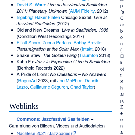
David S. Ware
:
Live at Jazzfestival Saalfelden
p
2011: Planetary Unknown
(
AUM Fidelity
, 2012)
´s
Ingebrigt Håker Flaten
Chicago Sextet:
Live at
C
Jazzfest Saalfelden
(2012)
ar
Old and New Dreams
:
Live in Saalfelden, 1986
b
(Condition West Recordings 2017)
o
Elliott Sharp
,
Zeena Parkins
,
Bobby Previte
:
n
Transmigration at the Solar Max
(
Intakt
, 2018)
(
Shake Stew:
The Golden Fang
(
Traumton
2018)
El
Kuhn Fu:
Jazz Is Expensive / Live in Saalfelden
li
(Berthold Records 2022)
ot
A Pride of Lions:
No Questions – No Answers
t
(
RogueArt
2023, mit
Joe McPhee
,
Daunik
S
Lazro
,
Guillaume Séguron
,
Chad Taylor
)
h
ar
p,
Weblinks
Z
e
Commons
: Jazzfestival Saalfelden
–
e
Sammlung von Bildern, Videos und Audiodateien
n
a
Nachlese 2021 (Jazzpages)