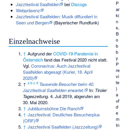
P
Jazzfestival Saalfelden
bei
Discogs
ar
Webpräsenz
ki
Jazzfestival Saalfelden: Musik diffundiert in
n
Seen und Bergen
(Bayerischer Rundfunk)
s,
B
o
Einzelnachweise
b
b
↑
Aufgrund der
COVID-19-Pandemie in
y
Österreich
fand das Festival 2020 nicht statt.
P
Vgl.
Coronavirus: Auch Jazzfestival
re
Saalfelden abgesagt (Kurier, 18. April
vi
2020)
te
a
b
c
d
↑
Tausende Besucher beim 40.
)
Jazzfestival Saalfelden erwartet.
In:
Tiroler
a
Tageszeitung.
4. Juli 2019,
abgerufen am
uf
30. Mai 2020
.
d
↑
Jubiläumsbühne Die Ranch
e
↑
Jazzfestival: Deutliches Besucherplus
m
(ORF)
In
↑
Jazzfestival Saalfelden (Jazzzeitung)