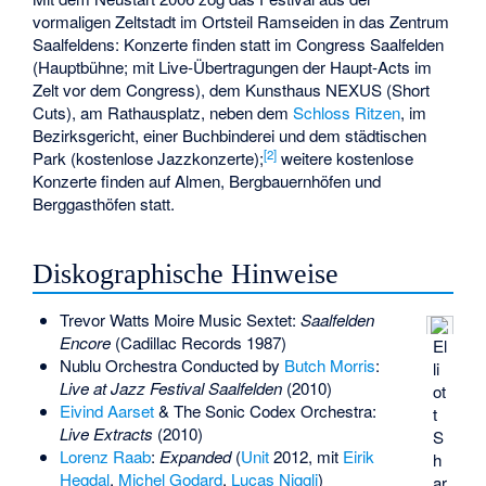
vormaligen Zeltstadt im Ortsteil Ramseiden in das Zentrum
Saalfeldens: Konzerte finden statt im Congress Saalfelden
(Hauptbühne; mit Live-Übertragungen der Haupt-Acts im
Zelt vor dem Congress), dem Kunsthaus NEXUS (Short
Cuts), am Rathausplatz, neben dem
Schloss Ritzen
, im
Bezirksgericht, einer Buchbinderei und dem städtischen
[2]
Park (kostenlose Jazzkonzerte);
weitere kostenlose
Konzerte finden auf Almen, Bergbauernhöfen und
Berggasthöfen statt.
Diskographische Hinweise
Trevor Watts Moire Music Sextet:
Saalfelden
Encore
(
Cadillac Records
1987)
El
Nublu Orchestra Conducted by
Butch Morris
:
li
Live at Jazz Festival Saalfelden
(2010)
ot
Eivind Aarset
& The Sonic Codex Orchestra:
t
Live Extracts
(2010)
S
Lorenz Raab
:
Expanded
(
Unit
2012, mit
Eirik
h
Hegdal
,
Michel Godard
,
Lucas Niggli
)
ar