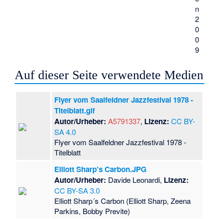
n
2
0
0
9
Auf dieser Seite verwendete Medien
Flyer vom Saalfeldner Jazzfestival 1978 -
Titelblatt.gif
Autor/Urheber:
A5791337
,
Lizenz:
CC BY-
SA 4.0
Flyer vom Saalfeldner Jazzfestival 1978 -
Titelblatt
Elliott Sharp's Carbon.JPG
Autor/Urheber:
Davide Leonardi,
Lizenz:
CC BY-SA 3.0
Elliott Sharp´s Carbon (Elliott Sharp, Zeena
Parkins, Bobby Previte)