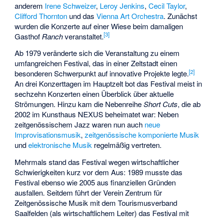
anderem
Irene Schweizer
,
Leroy Jenkins
,
Cecil Taylor
,
Clifford Thornton
und das
Vienna Art Orchestra
. Zunächst
wurden die Konzerte auf einer Wiese beim damaligen
[3]
Gasthof
Ranch
veranstaltet.
Ab 1979 veränderte sich die Veranstaltung zu einem
umfangreichen Festival, das in einer Zeltstadt einen
[2]
besonderen Schwerpunkt auf innovative Projekte legte.
An drei Konzerttagen im Hauptzelt bot das Festival meist in
sechzehn Konzerten einen Überblick über aktuelle
Strömungen. Hinzu kam die Nebenreihe
Short Cuts
, die ab
2002 im Kunsthaus NEXUS beheimatet war: Neben
zeitgenössischem Jazz waren nun auch
neue
Improvisationsmusik
,
zeitgenössische komponierte Musik
und
elektronische Musik
regelmäßig vertreten.
Mehrmals stand das Festival wegen wirtschaftlicher
Schwierigkeiten kurz vor dem Aus: 1989 musste das
Festival ebenso wie 2005 aus finanziellen Gründen
ausfallen. Seitdem führt der Verein Zentrum für
Zeitgenössische Musik mit dem Tourismusverband
Saalfelden (als wirtschaftlichem Leiter) das Festival mit