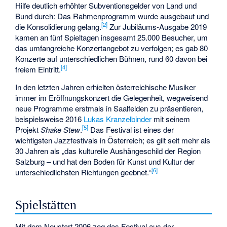
Hilfe deutlich erhöhter Subventionsgelder von Land und
Bund durch: Das Rahmenprogramm wurde ausgebaut und
[2]
die Konsolidierung gelang.
Zur Jubiläums-Ausgabe 2019
kamen an fünf Spieltagen insgesamt 25.000 Besucher, um
das umfangreiche Konzertangebot zu verfolgen; es gab 80
Konzerte auf unterschiedlichen Bühnen, rund 60 davon bei
[4]
freiem Eintritt.
In den letzten Jahren erhielten österreichische Musiker
immer im Eröffnungskonzert die Gelegenheit, wegweisend
neue Programme erstmals in Saalfelden zu präsentieren,
beispielsweise 2016
Lukas Kranzelbinder
mit seinem
[5]
Projekt
Shake Stew
.
Das Festival ist eines der
wichtigsten Jazzfestivals in Österreich; es gilt seit mehr als
30 Jahren als „das kulturelle Aushängeschild der Region
Salzburg – und hat den Boden für Kunst und Kultur der
[6]
unterschiedlichsten Richtungen geebnet.“
Spielstätten
Mit dem Neustart 2006 zog das Festival aus der