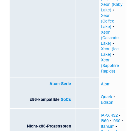
Xeon (Kaby
Lake)
•
Xeon
(Coffee
Lake)
•
Xeon
(Cascade
Lake)
•
Xeon (Ice
Lake)
•
Xeon
(Sapphire
Rapids)
Atom-Serie
Atom
Quark
•
x86-kompatible
SoCs
Edison
iAPX 432
•
i860
•
i960
•
Nicht-x86-Prozessoren
Itanium
•