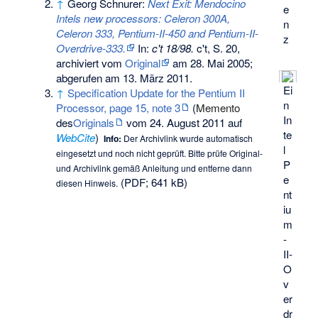
↑
Georg Schnurer:
Next Exit: Mendocino
e
Intels new processors: Celeron 300A,
n
Celeron 333, Pentium-II-450 and Pentium-II-
z
Overdrive-333.
In:
c't 18/98.
c't,
S. 20
,
archiviert vom
Original
am
28. Mai 2005
;
abgerufen am 13. März 2011
.
Ei
↑
Specification Update for the Pentium II
n
Processor, page 15, note 3
(
Memento
In
des
Originals
vom 24. August 2011 auf
te
WebCite
)
Info:
Der Archivlink wurde automatisch
l
eingesetzt und noch nicht geprüft. Bitte prüfe Original-
P
und Archivlink gemäß
Anleitung
und entferne dann
e
(PDF; 641 kB)
diesen Hinweis.
nt
iu
m
-
II-
O
v
er
dr