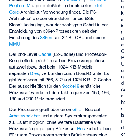
Pentium M
und schließlich in der aktuellen
Intel-
n
Core
-Architektur Verwendung findet. Die P6-
k
Architektur, die den Grundstein für die 686er-
s
Klassifikation legt, war der wichtigste Schritt in der
is
Entwicklung von x86er-Prozessoren seit der
t
Einführung des
386ers
als 32-Bit-CPU mit seiner
di
MMU
.
e
C
Der 2nd-Level
Cache
(L2-Cache) und Prozessor-
P
Kern befinden sich im selben Prozessorgehäuse
U
auf zwei (bzw. drei beim 1024-KiB-Modell)
u
separaten
Dies
, verbunden durch Bond-Drähte. Es
n
gibt Versionen mit 256, 512 und 1024 KiB L2-Cache.
d
Der ausschließlich für den
Sockel 8
erhältliche
re
Prozessor wurde mit den Taktfrequenzen 150, 166,
c
180 und 200 MHz produziert.
ht
s
Der Prozessor greift über einen
GTL+
-Bus auf
is
Arbeitsspeicher
und andere Systemkomponenten
t
zu. Es ist möglich, ohne weitere Bausteine vier
d
Prozessoren an einem Prozessor-
Bus
zu betreiben.
er
Für mehr Prozessoren werden Brückenbausteine