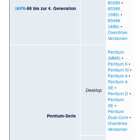
80286
•
iAPX
-86 bis zur 4. Generation
80386
(i386)
•
80486
(i486)
•
Overdrive-
Versionen
Pentium
(MMX)
•
Pentium II
•
Pentium III
•
Pentium 4
•
Pentium 4
XE
•
Desktop
Pentium D
•
Pentium
XE
•
Pentium
Pentium-Serie
Dual-Core
•
Overdrive-
Versionen