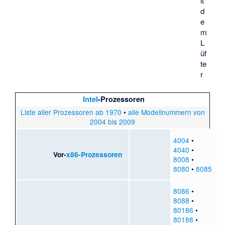
it
d
e
m
L
üf
te
r
Intel
-Prozessoren
Liste aller Prozessoren ab 1970
•
alle Modellnummern von
2004 bis 2009
4004
•
4040
•
Vor-
x86-Prozessoren
8008
•
8080
•
8085
8086
•
8088
•
80186
•
80188
•