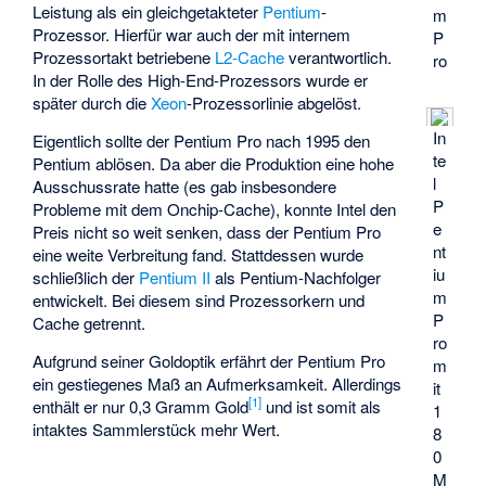
Leistung als ein gleichgetakteter
Pentium
-
m
Prozessor. Hierfür war auch der mit internem
P
Prozessortakt betriebene
L2-Cache
verantwortlich.
ro
In der Rolle des High-End-Prozessors wurde er
später durch die
Xeon
-Prozessorlinie abgelöst.
In
Eigentlich sollte der Pentium Pro nach 1995 den
te
Pentium ablösen. Da aber die Produktion eine hohe
l
Ausschussrate hatte (es gab insbesondere
P
Probleme mit dem Onchip-Cache), konnte Intel den
e
Preis nicht so weit senken, dass der Pentium Pro
nt
eine weite Verbreitung fand. Stattdessen wurde
iu
schließlich der
Pentium II
als Pentium-Nachfolger
m
entwickelt. Bei diesem sind Prozessorkern und
P
Cache getrennt.
ro
Aufgrund seiner Goldoptik erfährt der Pentium Pro
m
ein gestiegenes Maß an Aufmerksamkeit. Allerdings
it
[
1
]
enthält er nur 0,3 Gramm Gold
und ist somit als
1
intaktes Sammlerstück mehr Wert.
8
0
M