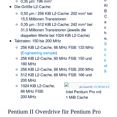
0,35 µm: 196 mm²
Ki
Die-Größe L2-Cache:
B
0,50 µm / 256 KiB L2-Cache: 202 mm² bei
C
15,5 Millionen Transistoren
a
0,35 µm / 512 KiB L2-Cache: 242 mm² bei
c
31,0 Millionen Transistoren (jeweils die
h
doppelten Werte bei 1024 KiB L2-Cache)
e,
Taktraten: 150 bis 200 MHz
S
256 KiB L2-Cache, 66 MHz FSB: 133 MHz
o
(
Engineering sample
)
c
256 KiB L2-Cache, 60 MHz FSB: 150 und
k
180 MHz
el
256 KiB L2-Cache, 66 MHz FSB: 200 MHz
8
512 KiB L2-Cache, 66 MHz FSB: 166 und
200 MHz
1024 KiB L2-Cache,
(c)
Quark48
,
CC BY-SA 3.0
66 MHz FSB:
Intel Pentium Pro mit
200 MHz
1 MiB Cache
Pentium II Overdrive für Pentium Pro