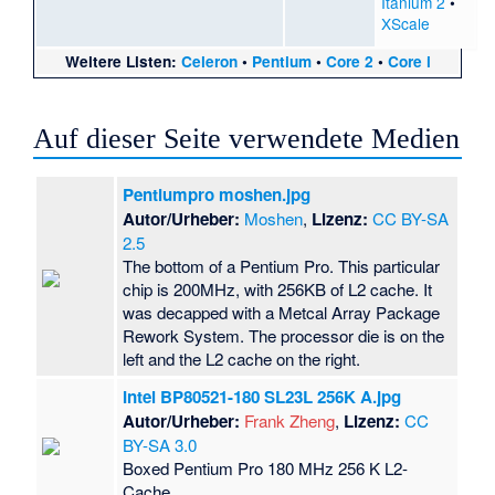
Itanium 2
•
XScale
Weitere Listen:
Celeron
•
Pentium
•
Core 2
•
Core i
Auf dieser Seite verwendete Medien
Pentiumpro moshen.jpg
Autor/Urheber:
Moshen
,
Lizenz:
CC BY-SA
2.5
The bottom of a Pentium Pro. This particular
chip is 200MHz, with 256KB of L2 cache. It
was decapped with a Metcal Array Package
Rework System. The processor die is on the
left and the L2 cache on the right.
Intel BP80521-180 SL23L 256K A.jpg
Autor/Urheber:
Frank Zheng
,
Lizenz:
CC
BY-SA 3.0
Boxed Pentium Pro 180 MHz 256 K L2-
Cache