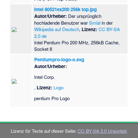
Intel 80521ex200 256k top.jpg
Autor/Urheber:
Der ursprünglich
hochladende Benutzer war
Smial
in der
Wikipedia auf Deutsch
,
Lizenz:
CC BY-SA
2.0 de
Intel Pentium Pro 200 MHz, 256kB Cache,
Socket 8
Pentiumpro-logo-o.svg
Autor/Urheber:
Intel Corp.
,
Lizenz:
Logo
pentium Pro Logo
Lizenz für Texte auf dieser Seite:
CC-BY-SA 3.0 Unported
.