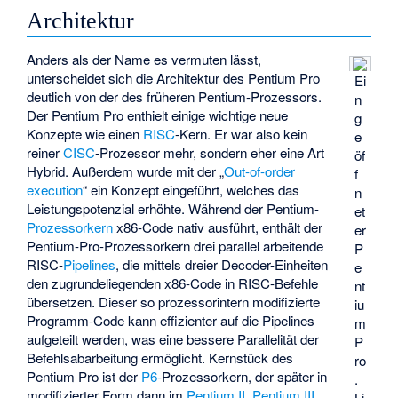
Architektur
Anders als der Name es vermuten lässt,
unterscheidet sich die Architektur des Pentium Pro
Ei
deutlich von der des früheren Pentium-Prozessors.
n
Der Pentium Pro enthielt einige wichtige neue
g
Konzepte wie einen
RISC
-Kern. Er war also kein
e
reiner
CISC
-Prozessor mehr, sondern eher eine Art
öf
Hybrid. Außerdem wurde mit der „
Out-of-order
f
execution
“ ein Konzept eingeführt, welches das
n
Leistungspotenzial erhöhte. Während der Pentium-
et
Prozessorkern
x86-Code nativ ausführt, enthält der
er
Pentium-Pro-Prozessorkern drei parallel arbeitende
P
RISC-
Pipelines
, die mittels dreier Decoder-Einheiten
e
den zugrundeliegenden x86-Code in RISC-Befehle
nt
übersetzen. Dieser so prozessorintern modifizierte
iu
Programm-Code kann effizienter auf die Pipelines
m
aufgeteilt werden, was eine bessere Parallelität der
P
Befehlsabarbeitung ermöglicht. Kernstück des
ro
Pentium Pro ist der
P6
-Prozessorkern, der später in
.
modifizierter Form dann im
Pentium II
,
Pentium III
,
Li