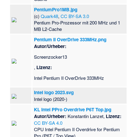
PentiumPro1MB.jpg
(c)
Quark48
,
CC BY-SA 3.0
Pentium Pro-Prozessor mit 200 MHz und 1
MB L2-Cache
Pentium II OverDrive 333MHz.png
Autor/Urheber:
Screenzocker13
,
Lizenz:
Intel Pentium II OverDrive 333MHz
Intel logo 2023.svg
Intel logo (2020-)
KL Intel PPro Overdrive P6T Top.jpg
Autor/Urheber:
Konstantin Lanzet,
Lizenz:
CC BY-SA 4.0
CPU Intel Pentium II Overdrive for Pentium
Pro (P6T / Top View).