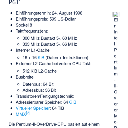
P6T
Einführungstermin: 24. August 1998
Einführungspreis: 599 US-Dollar
Ei
Sockel 8
n
Taktfrequenz(en):
In
te
300 MHz Bustakt 5× 60 MHz
l
333 MHz Bustakt 5× 66 MHz
P
Interner L1-Cache:
e
16 + 16
KiB
(Daten + Instruktionen)
nt
Externer L2-Cache bei vollem CPU-Takt:
iu
512 KiB L2-Cache
m
Busbreite:
-
Datenbus: 64 Bit
II-
Adressbus: 36 Bit
O
Transistoren/Fertigungstechnik:
v
Adressierbarer Speicher: 64
GiB
er
Virtueller Speicher
: 64 TiB
dr
[
2
]
MMX
iv
e-
Die Pentium-II-OverDrive-CPU basiert auf einem
P