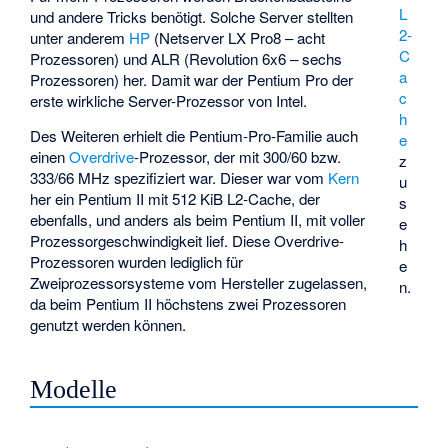
L
und andere Tricks benötigt. Solche Server stellten
2-
unter anderem
HP
(Netserver LX Pro8 – acht
C
Prozessoren) und
ALR
(Revolution 6x6 – sechs
a
Prozessoren) her. Damit war der Pentium Pro der
c
erste wirkliche Server-Prozessor von Intel.
h
Des Weiteren erhielt die Pentium-Pro-Familie auch
e
einen
Overdrive
-Prozessor, der mit 300/60 bzw.
z
333/66 MHz spezifiziert war. Dieser war vom
Kern
u
her ein Pentium II mit 512 KiB L2-Cache, der
s
ebenfalls, und anders als beim Pentium II, mit voller
e
Prozessorgeschwindigkeit lief. Diese Overdrive-
h
Prozessoren wurden lediglich für
e
Zweiprozessorsysteme vom Hersteller zugelassen,
n.
da beim Pentium II höchstens zwei Prozessoren
genutzt werden können.
Modelle