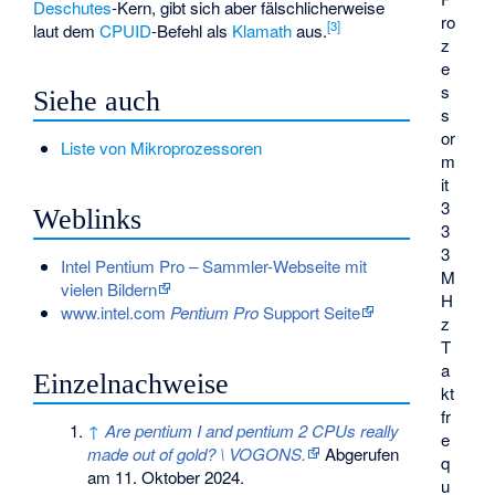
Deschutes
-Kern, gibt sich aber fälschlicherweise
ro
[
3
]
laut dem
CPUID
-Befehl als
Klamath
aus.
z
e
s
Siehe auch
s
or
Liste von Mikroprozessoren
m
it
3
Weblinks
3
3
Intel Pentium Pro – Sammler-Webseite mit
M
vielen Bildern
H
www.intel.com
Pentium Pro
Support Seite
z
T
a
Einzelnachweise
kt
fr
↑
Are pentium I and pentium 2 CPUs really
e
made out of gold? \ VOGONS.
Abgerufen
q
am 11. Oktober 2024
.
u