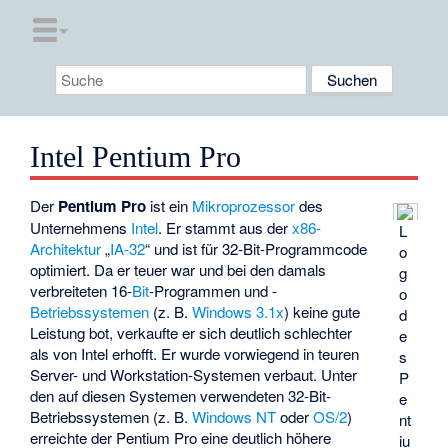
Intel Pentium Pro
Der
Pentium Pro
ist ein
Mikroprozessor
des
Unternehmens
Intel
. Er stammt aus der
x86-
L
Architektur
„
IA-32
“ und ist für 32-Bit-Programmcode
o
optimiert. Da er teuer war und bei den damals
g
verbreiteten 16-
Bit
-Programmen und -
o
Betriebssystemen
(z. B.
Windows 3.1x
) keine gute
d
Leistung bot, verkaufte er sich deutlich schlechter
e
als von Intel erhofft. Er wurde vorwiegend in teuren
s
Server- und Workstation-Systemen verbaut. Unter
P
den auf diesen Systemen verwendeten 32-Bit-
e
Betriebssystemen (z. B.
Windows NT
oder
OS/2
)
nt
erreichte der Pentium Pro eine deutlich höhere
iu