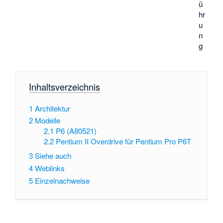
ü
hr
u
n
g
Inhaltsverzeichnis
1
Architektur
2
Modelle
2.1
P6 (A80521)
2.2
Pentium II Overdrive für Pentium Pro P6T
3
Siehe auch
4
Weblinks
5
Einzelnachweise