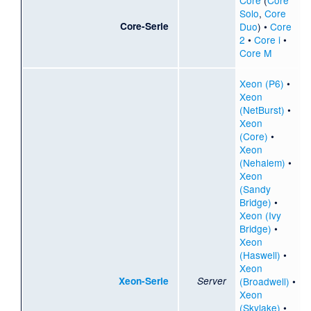
Core
(
Core
Solo
,
Core
Core-Serie
Duo
) •
Core
2
•
Core i
•
Core M
Xeon (P6)
•
Xeon
(NetBurst)
•
Xeon
(Core)
•
Xeon
(Nehalem)
•
Xeon
(Sandy
Bridge)
•
Xeon (Ivy
Bridge)
•
Xeon
(Haswell)
•
Xeon
Xeon-Serie
Server
(Broadwell)
•
Xeon
(Skylake)
•