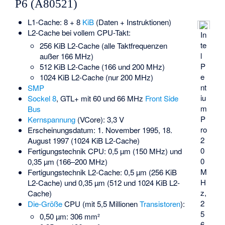
P6 (A80521)
L1-Cache: 8 + 8
KiB
(Daten + Instruktionen)
L2-Cache bei vollem CPU-Takt:
In
te
256 KiB L2-Cache (alle Taktfrequenzen
l
außer 166 MHz)
P
512 KiB L2-Cache (166 und 200 MHz)
e
1024 KiB L2-Cache (nur 200 MHz)
nt
SMP
iu
Sockel 8
, GTL+ mit 60 und 66 MHz
Front Side
m
Bus
P
Kernspannung
(VCore): 3,3 V
ro
Erscheinungsdatum: 1. November 1995, 18.
2
August 1997 (1024 KiB L2-Cache)
0
Fertigungstechnik CPU: 0,5 µm (150 MHz) und
0
0,35 µm (166–200 MHz)
M
Fertigungstechnik L2-Cache: 0,5 µm (256 KiB
H
L2-Cache) und 0,35 µm (512 und 1024 KiB L2-
z,
Cache)
2
Die-Größe
CPU (mit 5,5 Millionen
Transistoren
):
5
0,50 µm: 306 mm²
6