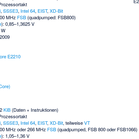
E2
Prozessortakt
3
,
SSSE3
,
Intel 64
,
EIST
,
XD-Bit
 200 MHz
FSB
(quadpumped: FSB800)
e
): 0,85–1,3625 V
5 W
 2009
m
ore E2210
Core)
32
KiB
(Daten + Instruktionen)
Prozessortakt
3
,
SSSE3
,
Intel 64
,
EIST
,
XD-Bit
, teilweise
VT
200 MHz oder 266 MHz
FSB
(quadpumped, FSB 800 oder FSB1066)
e
): 1,05–1,36 V