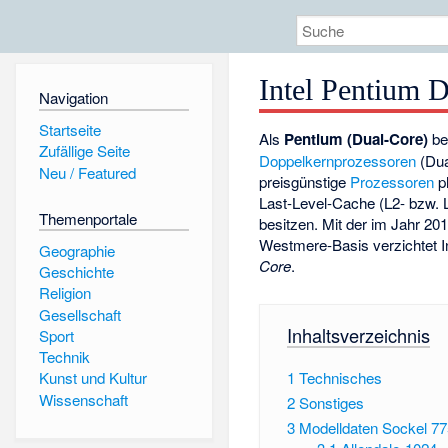
Intel Pentium 
Navigation
Startseite
Als
Pentium (Dual-Core)
be
Zufällige Seite
Doppelkernprozessoren
(Dua
Neu / Featured
preisgünstige
Prozessoren
pl
Last-Level-Cache (L2- bzw. L
Themenportale
besitzen. Mit der im Jahr 20
Westmere-Basis verzichtet 
Geographie
Core
.
Geschichte
Religion
Gesellschaft
Inhaltsverzeichnis
Sport
Technik
1
Technisches
Kunst und Kultur
Wissenschaft
2
Sonstiges
3
Modelldaten Sockel 77