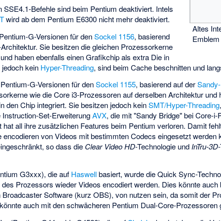
 SSE4.1-Befehle sind beim Pentium deaktiviert. Intels
T
wird ab dem Pentium E6300 nicht mehr deaktiviert.
Altes In
 Pentium-G-Versionen für den
Sockel 1156
, basierend
Emblem
rchitektur. Sie besitzen die gleichen Prozessorkerne
und haben ebenfalls einen Grafikchip als extra Die in
 jedoch kein
Hyper-Threading
, sind beim Cache beschnitten und lang
 Pentium-G-Versionen für den
Sockel 1155
, basierend auf der
Sandy-
sorkerne wie die Core i3-Prozessoren auf derselben Architektur und 
in den Chip integriert. Sie besitzen jedoch kein
SMT/Hyper-Threading
e Instruction-Set-Erweiterung
AVX
, die mit "Sandy Bridge" bei Core-i
 hat all ihre zusätzlichen Features beim Pentium verloren. Damit fehl
lle encodieren von Videos mit bestimmten Codecs eingesetzt werden 
ingeschränkt, so dass die
Clear Video HD
-Technologie und
InTru-3D
entium G3xxx), die auf
Haswell
basiert, wurde die Quick Sync-Technol
 des Prozessors wieder Videos encodiert werden. Dies könnte auch
Broadcaster Software (kurz OBS), von nutzen sein, da somit der P
mit könnte auch mit den schwächeren Pentium Dual-Core-Prozessoren