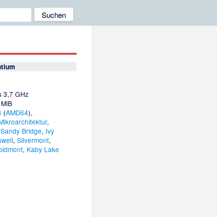
ntium
s 3,7 GHz
 MiB
4
(
AMD64
),
Mikroarchitektur
,
,
Sandy Bridge
,
Ivy
well
,
Silvermont
,
oldmont
,
Kaby Lake