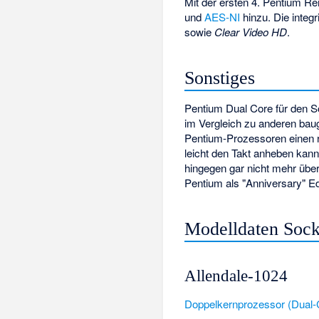
Mit der ersten 4. Pentium R
und
AES-NI
hinzu. Die integr
sowie
Clear Video HD
.
Sonstiges
Pentium Dual Core für den S
im Vergleich zu anderen baug
Pentium-Prozessoren einen r
leicht den Takt anheben kan
hingegen gar nicht mehr über
Pentium als "Anniversary" Edi
Modelldaten Sock
Allendale-1024
Doppelkernprozessor (Dual-