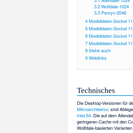
3.1
Allendale-1024
3.2
Wolfdale-1024
3.3
Penryn-2048
4
Modelldaten Sockel 1
5
Modelldaten Sockel 1
6
Modelldaten Sockel 1
7
Modelldaten Sockel 1
8
Siehe auch
9
Weblinks
Technisches
Die Desktop-Versionen für 
Mikroarchitektur
, sind Ableg
Intel 64
. Die auf dem Allenda
geringeren Cache mit den Co
Wolfdale-basierten Variante