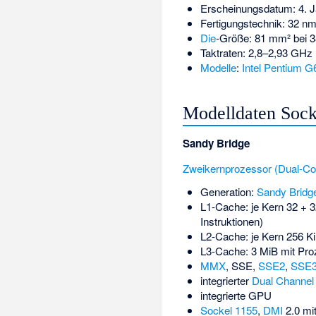
Erscheinungsdatum: 4. 
Fertigungstechnik: 32 nm
Die
-Größe: 81 mm² bei 3
Taktraten: 2,8–2,93 GHz
Modelle
:
Intel Pentium 
Modelldaten Sock
Sandy Bridge
Zweikernprozessor (Dual-Co
Generation:
Sandy Bridg
L1-Cache: je Kern 32 + 
Instruktionen)
L2-Cache: je Kern 256 Ki
L3-Cache: 3 MiB mit Pro
MMX
,
SSE
,
SSE2
,
SSE
integrierter
Dual Channel
integrierte GPU
Sockel 1155
,
DMI
2.0 mit