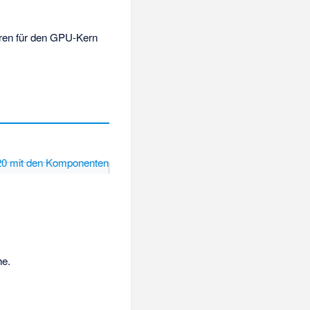
oren für den GPU-Kern
he
.