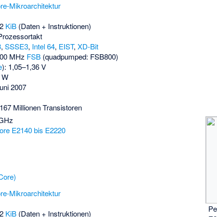
ore-Mikroarchitektur
32
KiB
(Daten + Instruktionen)
Prozessortakt
3
,
SSSE3
,
Intel 64
,
EIST
,
XD-Bit
 200 MHz
FSB
(quadpumped: FSB800)
e
): 1,05–1,36 V
5 W
uni 2007
m
67 Millionen Transistoren
 GHz
ore E2140 bis E2220
Core)
ore-Mikroarchitektur
Pe
32
KiB
(Daten + Instruktionen)