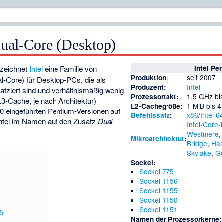
Dual-Core (Desktop)
zeichnet
Intel
eine Familie von
Intel Pe
seit 2007
Produktion:
l-Core) für Desktop-PCs, die als
Intel
Produzent:
atziert sind und verhältnismäßig wenig
1,5 GHz bi
Prozessortakt:
3-Cache, je nach Architektur)
1 MiB bis 4
L2-Cachegröße:
10 eingeführten Pentium-Versionen auf
x86
/
Intel 6
Befehlssatz
:
Intel im Namen auf den Zusatz
Dual-
Intel-Core-
Westmere
Mikroarchitektur
:
Bridge
,
Has
Skylake
,
G
Sockel:
Sockel 775
Sockel 1156
Sockel 1155
Sockel 1150
Sockel 1151
5
Namen der Prozessorkerne: