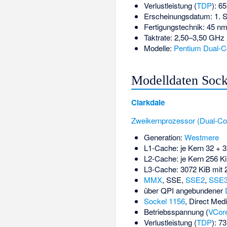
Verlustleistung (
TDP
): 6
Erscheinungsdatum: 1. 
Fertigungstechnik: 45 n
Taktrate: 2,50–3,50 GHz
Modelle:
Pentium Dual-C
Modelldaten Sock
Clarkdale
Zweikernprozessor (Dual-Co
Generation:
Westmere
L1-Cache: je Kern 32 + 
L2-Cache: je Kern 256 Ki
L3-Cache: 3072 KiB mit 
MMX
,
SSE
,
SSE2
,
SSE
über QPI angebundener
Sockel 1156
, Direct Medi
Betriebsspannung (
VCor
Verlustleistung (
TDP
): 7