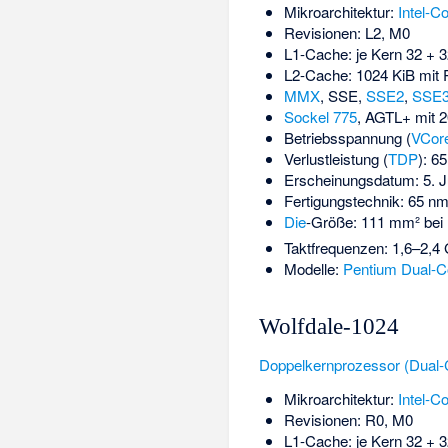
Mikroarchitektur:
Intel-C
Revisionen: L2, M0
L1-Cache: je Kern 32 + 
L2-Cache: 1024 KiB mit 
MMX
,
SSE
,
SSE2
,
SSE
Sockel 775
, AGTL+ mit
Betriebsspannung (
VCor
Verlustleistung (
TDP
): 6
Erscheinungsdatum: 5. J
Fertigungstechnik: 65 n
Die
-Größe: 111 mm² bei 1
Taktfrequenzen: 1,6–2,4
Modelle:
Pentium Dual-C
Wolfdale-1024
Doppelkernprozessor (Dual-
Mikroarchitektur:
Intel-C
Revisionen: R0, M0
L1-Cache: je Kern 32 + 