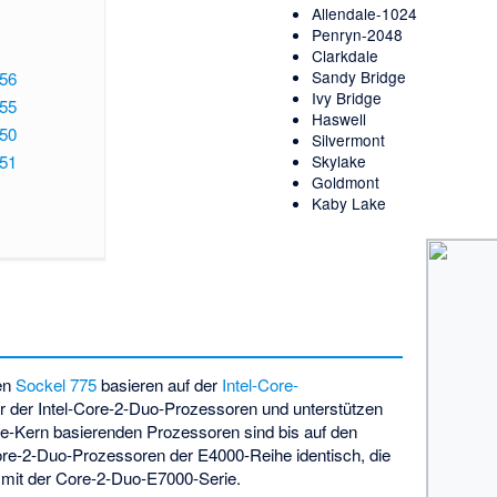
Allendale-1024
Penryn-2048
Clarkdale
Sandy Bridge
156
Ivy Bridge
155
Haswell
150
Silvermont
151
Skylake
Goldmont
Kaby Lake
den
Sockel 775
basieren auf der
Intel-Core-
er der
Intel-Core-2-Duo
-Prozessoren und unterstützen
le-Kern basierenden Prozessoren sind bis auf den
re-2-Duo-Prozessoren der E4000-Reihe identisch, die
n mit der Core-2-Duo-E7000-Serie.