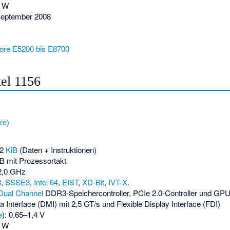
5 W
September 2008
m
ore E5200 bis E8700
el 1156
re)
32
KiB
(Daten + Instruktionen)
B mit Prozessortakt
2,0 GHz
3
,
SSSE3
,
Intel 64
,
EIST
,
XD-Bit
,
IVT-X
.
Dual Channel
DDR3-Speichercontroller, PCIe 2.0-Controller und GP
a Interface (DMI) mit 2,5 GT/s und Flexible Display Interface (FDI)
e
): 0,65–1,4 V
3 W