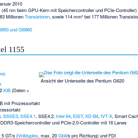
Januar 2010
 (45 nm beim GPU-Kern mit Speichercontroller und PCIe-Controller)
83 Millionen
Transistoren
, sowie 114 mm² bei 177 Millionen Transist
G6950 und G6960
el 1155
re)
Ansicht der Unterseite des Pentium G620
e
32
KiB
(Daten +
B mit Prozessortakt
zessortakt
3
,
SSSE3
,
SSE4.1
,
SSE4.2
,
Intel 64
,
EIST
,
XD-Bit
,
IVT-X
,
Smart Cac
DDR3-Speichercontroller und PCIe-2.0-Controller mit 16 Lanes
 5 GT/s (
Vollduplex
, max. 20
Gbit
/s pro Richtung) und FDI