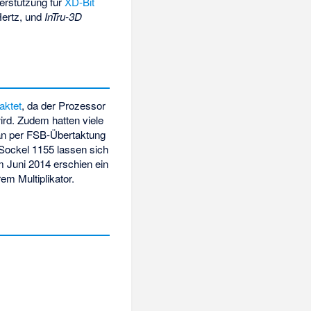
erstützung für
XD-Bit
Hertz, und
InTru-3D
aktet
, da der Prozessor
ird. Zudem hatten viele
man per FSB-Übertaktung
Sockel 1155 lassen sich
m Juni 2014 erschien ein
em Multiplikator.