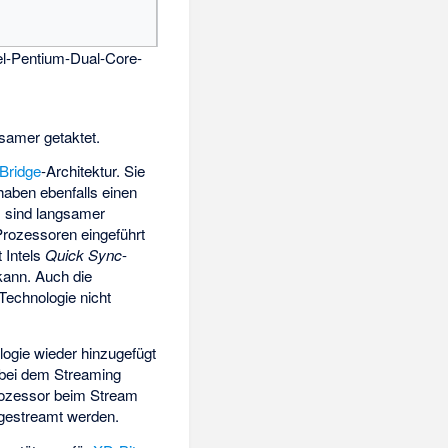
tel-Pentium-Dual-Core-
samer getaktet.
Bridge
-Architektur. Sie
haben ebenfalls einen
, sind langsamer
-Prozessoren eingeführt
t Intels
Quick Sync
-
kann. Auch die
-Technologie nicht
ogie wieder hinzugefügt
 bei dem Streaming
rozessor beim Stream
 gestreamt werden.