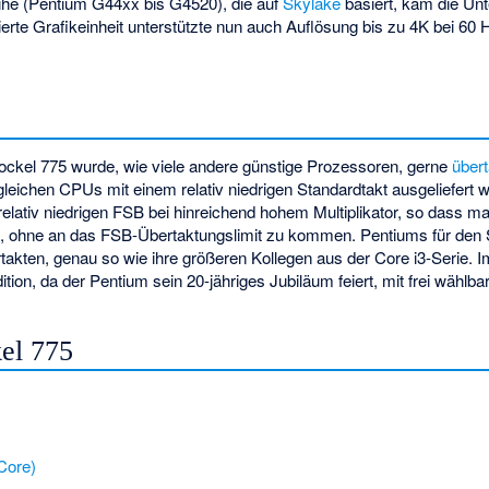
eihe (Pentium G44xx bis G4520), die auf
Skylake
basiert, kam die Unt
ierte Grafikeinheit unterstützte nun auch Auflösung bis zu 4K bei 60 
ockel 775 wurde, wie viele andere günstige Prozessoren, gerne
übert
leichen CPUs mit einem relativ niedrigen Standardtakt ausgeliefert w
elativ niedrigen FSB bei hinreichend hohem Multiplikator, so dass 
n, ohne an das FSB-Übertaktungslimit zu kommen. Pentiums für den 
takten, genau so wie ihre größeren Kollegen aus der Core i3-Serie. I
tion, da der Pentium sein 20-jähriges Jubiläum feiert, mit frei wählbar
el 775
Core)