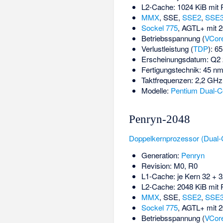
L2-Cache: 1024 KiB mit 
MMX
,
SSE
,
SSE2
,
SSE
Sockel 775
, AGTL+ mit
Betriebsspannung (
VCor
Verlustleistung (
TDP
): 6
Erscheinungsdatum: Q2
Fertigungstechnik: 45 n
Taktfrequenzen: 2,2 GHz
Modelle:
Pentium Dual-C
Penryn-2048
Doppelkernprozessor (Dual-
Generation:
Penryn
Revision: M0, R0
L1-Cache: je Kern 32 + 
L2-Cache: 2048 KiB mit 
MMX
,
SSE
,
SSE2
,
SSE
Sockel 775
, AGTL+ mit 
Betriebsspannung (
VCor