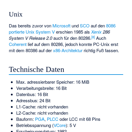
Unix
Das bereits zuvor von
Microsoft
und
SCO
auf den
8086
portierte
Unix
System V
erschien 1985 als
Xenix
286
[
8
]
System V Release 2.0
auch für den 80286.
Auch
Coherent
lief auf dem 80286, jedoch konnte PC-Unix erst
mit dem 80386 auf der
x86-Architektur
richtig Fuß fassen.
Technische Daten
Max. adressierbarer Speicher: 16 MiB
Verarbeitungsbreite: 16 Bit
Datenbus: 16 Bit
Adressbus: 24 Bit
L1-Cache: nicht vorhanden
L2-Cache: nicht vorhanden
Bauform:
PGA
,
PLCC
oder LCC mit 68 Pins
Betriebsspannung (
VCore
): 5 V
Erscheinungsdatum: 1982