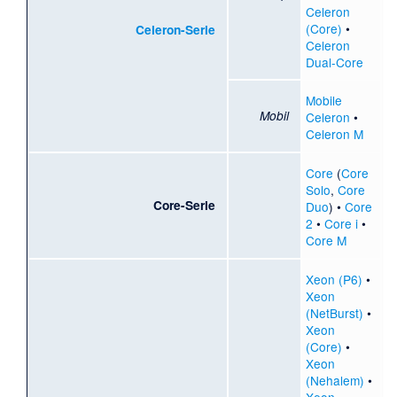
Celeron
(Core)
•
Celeron-Serie
Celeron
Dual-Core
Mobile
Mobil
Celeron
•
Celeron M
Core
(
Core
Solo
,
Core
Core-Serie
Duo
) •
Core
2
•
Core i
•
Core M
Xeon (P6)
•
Xeon
(NetBurst)
•
Xeon
(Core)
•
Xeon
(Nehalem)
•
Xeon