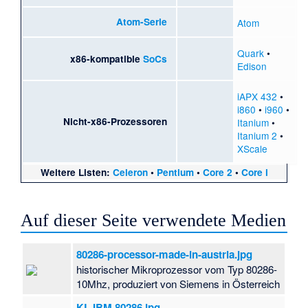
Atom-Serie
Atom
Quark
•
x86-kompatible
SoCs
Edison
iAPX 432
•
i860
•
i960
•
Nicht-x86-Prozessoren
Itanium
•
Itanium 2
•
XScale
Weitere Listen:
Celeron
•
Pentium
•
Core 2
•
Core i
Auf dieser Seite verwendete Medien
80286-processor-made-in-austria.jpg
historischer Mikroprozessor vom Typ 80286-
10Mhz, produziert von Siemens in Österreich
KL IBM 80286.jpg