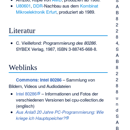
S
U80601
,
DDR
-Nachbau aus dem
Kombinat
A
Mikroelektronik Erfurt
, produziert ab 1989.
B
8
2
Literatur
2
8
C. Vieillefond:
Programmierung des 80286
.
4,
SYBEX Verlag, 1987,
ISBN 3-88745-668-8
.
S
A
B
Weblinks
8
2
2
Commons
: Intel 80286
– Sammlung von
8
Bildern, Videos und Audiodateien
8
Intel 80286
– Informationen und Fotos der
u
verschiedenen Versionen bei cpu-collection.de
n
(englisch)
d
Aus Anlaß 20 Jahre PC-Programmierung: Wie
S
kriege ich Hauptspeicher?
A
B