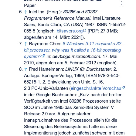
)
Paper
↑
Intel Inc. (Hrsg.):
80286 and 80287
Programmer’s Reference Manual
. Intel Literature
Sales, Santa Clara, CA (USA) 1987,
ISBN 1-55512-
055-5
(englisch,
bitsavers.org
[PDF;
27,3
MB
;
abgerufen am 14. März 2021]).
↑
Raymond Chen:
If Windows 3.11 required a 32-
bit processor, why was it called a 16-bit operating
system?
In:
devblogs.microsoft.com.
17. Mai
2010,
abgerufen am 5. Februar 2012
(englisch).
↑
Fred Hantelmann:
LINUX für Durchstarter
. 2.
Auflage. Springer-Verlag, 1999,
ISBN 978-3-540-
65215-1
, 2. Entwicklung von Unix,
S.
16
,
2.3 PC-Unix-Varianten
(
eingeschränkte Vorschau
in der Google-Buchsuche): „Kurz nach der breiten
Verfügbarkeit von Intel 80286 Prozessoren stellte
SCO im Jahre 1985 das Xenix-286 System V
Release 2.0 vor. Aufgrund starker
Inanspruchnahme des Prozessors allein für die
Steuerung des Betriebssystems hatte es diese
Implementierung jedoch zunächst schwer, mit dem