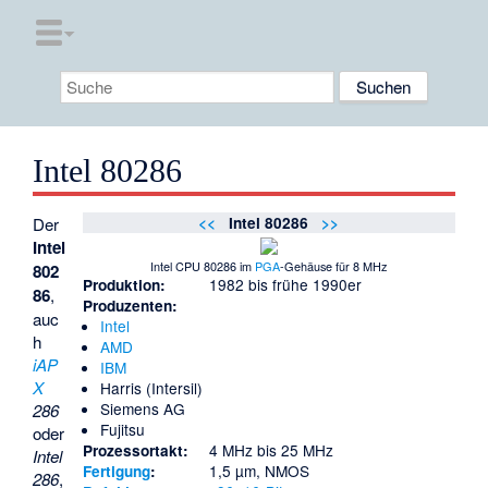
Intel 80286
Der
<<
Intel 80286
>>
Intel
Intel CPU 80286 im
PGA
-Gehäuse für 8 MHz
802
1982 bis frühe 1990er
Produktion:
86
,
Produzenten:
auc
Intel
h
AMD
iAP
IBM
X
Harris (Intersil)
Siemens AG
286
Fujitsu
oder
4 MHz bis 25 MHz
Prozessortakt:
Intel
1,5 µm, NMOS
Fertigung
:
286
,