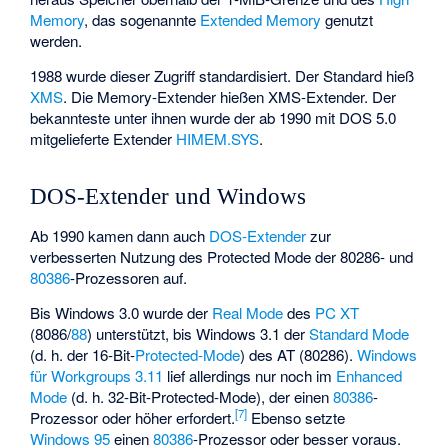
Memory
, das sogenannte
Extended Memory
genutzt
werden.
1988 wurde dieser Zugriff standardisiert. Der Standard hieß
XMS
. Die Memory-Extender hießen XMS-Extender. Der
bekannteste unter ihnen wurde der ab 1990 mit DOS 5.0
mitgelieferte Extender
HIMEM.SYS
.
DOS-Extender und Windows
Ab 1990 kamen dann auch
DOS-Extender
zur
verbesserten Nutzung des Protected Mode der 80286- und
80386
-Prozessoren auf.
Bis Windows 3.0 wurde der
Real Mode
des
PC XT
(
8086
/
88
) unterstützt, bis Windows 3.1 der
Standard Mode
(d. h. der 16-Bit-
Protected-Mode
) des AT (80286).
Windows
für Workgroups 3.11
lief allerdings nur noch im
Enhanced
Mode
(d. h. 32-Bit-Protected-Mode), der einen
80386
-
[
7
]
Prozessor oder höher erfordert.
Ebenso setzte
Windows 95
einen
80386
-Prozessor oder besser voraus.