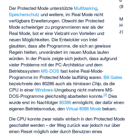
(8
Der Protected Mode unterstützte
Multitasking
,
Speicherschutz
und weitere, im Real Mode nicht
M
verfügbare Erweiterungen. Obwohl der Protected
H
Mode schwieriger zu programmieren war als der
z)
Real Mode, bot er eine Vielzahl von Vorteilen und
neuen Möglichkeiten. Die Entwickler von Intel
glaubten, dass alte Programme, die sich an gewisse
Regeln hielten, unverändert im neuen Modus laufen
würden. In der Praxis zeigte sich jedoch, dass aufgrund
vieler Probleme mit der PC-Architektur und dem
Betriebssystem
MS-DOS
fast keine Real-Mode-
Programme im Protected Mode lauffähig waren.
Bill Gates
bezeichnete den 80286 auch als
hirnlosen Chip
, da die
CPU in einer
Windows
-Umgebung nicht mehrere MS-
[
2
]
DOS-Programme gleichzeitig abarbeiten konnte.
Dies
wurde erst im Nachfolger
80386
ermöglicht, der dafür einen
eigenen Betriebsmodus, den
Virtual 8086 Mode
bekam.
Die CPU konnte zwar relativ einfach in den Protected Mode
geschaltet werden – der Weg zurück war jedoch nur über
einen Reset möglich oder durch Benutzen eines