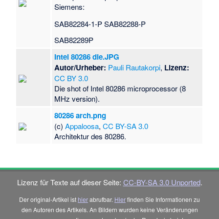
Siemens:
SAB82284-1-P SAB82288-P
SAB82289P
Intel 80286 die.JPG
Autor/Urheber:
Pauli Rautakorpi
,
Lizenz:
CC BY 3.0
Die shot of Intel 80286 microprocessor (8
MHz version).
80286 arch.png
(c)
Appaloosa
,
CC BY-SA 3.0
Architektur des 80286.
Lizenz für Texte auf dieser Seite:
CC-BY-SA 3.0 Unported
.
Der original-Artikel ist
hier
abrufbar.
Hier
finden Sie Informationen zu
den Autoren des Artikels. An Bildern wurden keine Veränderungen