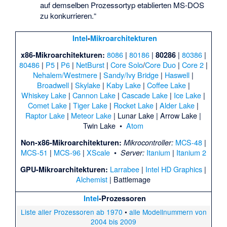
auf demselben Prozessortyp etablierten MS-DOS
zu konkurrieren.“
Intel
-
Mikroarchitekturen
8086
|
80186
|
|
80386
|
x86-Mikroarchitekturen:
80286
80486
|
P5
|
P6
|
NetBurst
|
Core Solo
/
Core Duo
|
Core 2
|
Nehalem/Westmere
|
Sandy/Ivy Bridge
|
Haswell
|
Broadwell
|
Skylake
|
Kaby Lake
|
Coffee Lake
|
Whiskey Lake
|
Cannon Lake
|
Cascade Lake
|
Ice Lake
|
Comet Lake
|
Tiger Lake
|
Rocket Lake
|
Alder Lake
|
Raptor Lake
|
Meteor Lake
|
Lunar Lake
|
Arrow Lake
|
Twin Lake
•
Atom
MCS-48
|
Non-x86-Mikroarchitekturen:
Mikrocontroller:
MCS-51
|
MCS-96
|
XScale
•
Itanium
|
Itanium 2
Server:
Larrabee
|
Intel HD Graphics
|
GPU-Mikroarchitekturen:
Alchemist
|
Battlemage
Intel
-Prozessoren
Liste aller Prozessoren ab 1970
•
alle Modellnummern von
2004 bis 2009