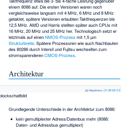
Taktfrequenz etwa die 3- bis 4-fache Leistung gegenüber
einem 8086 auf. Die ersten Versionen waren noch
vergleichsweise langsam mit 4 MHz, 6 MHz und 8 MHz
getaktet, spätere Versionen erlaubten Taktfrequenzen bis
12,5 MHz. AMD und Harris stellten später auch CPUs mit
16 MHz, 20 MHz und 25 MHz her. Technologisch setzt er
letztmals auf einen
NMOS-Prozess
mit 1,5 µm
Strukturbreite
. Spätere Prozessoren wie auch Nachbauten
des 80286 durch Intersil und Fujitsu wechselten zum
stromsparenderen
CMOS-Prozess
.
Architektur
(c)
Appaloosa
,
CC BY-SA 3.0
blockschaltbild
Grundlegende Unterschiede in der Architektur zum 8086:
kein gemultiplexter Adress/Datenbus mehr (8086:
Daten- und Adressbus gemultiplext)