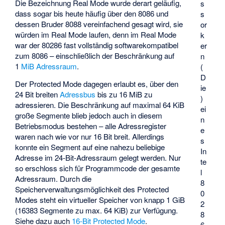
Die Bezeichnung Real Mode wurde derart geläufig,
s
dass sogar bis heute häufig über den 8086 und
s
dessen Bruder 8088 vereinfachend gesagt wird, sie
or
würden im Real Mode laufen, denn im Real Mode
k
war der 80286 fast vollständig softwarekompatibel
er
zum 8086 – einschließlich der Beschränkung auf
n
1
MiB
Adressraum
.
(
D
Der Protected Mode dagegen erlaubt es, über den
ie
24 Bit breiten
Adressbus
bis zu 16 MiB zu
)
adressieren. Die Beschränkung auf maximal 64 KiB
ei
große Segmente blieb jedoch auch in diesem
n
Betriebsmodus bestehen – alle Adressregister
e
waren nach wie vor nur 16 Bit breit. Allerdings
s
konnte ein Segment auf eine nahezu beliebige
In
Adresse im 24-Bit-Adressraum gelegt werden. Nur
te
so erschloss sich für Programmcode der gesamte
l
Adressraum. Durch die
8
Speicherverwaltungsmöglichkeit des Protected
0
Modes steht ein virtueller Speicher von knapp 1 GiB
2
(16383 Segmente zu max. 64 KiB) zur Verfügung.
8
Siehe dazu auch
16-Bit Protected Mode
.
6