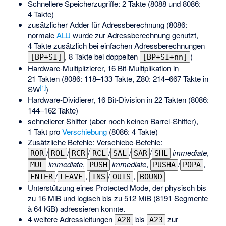
Schnellere Speicherzugriffe: 2 Takte (8088 und 8086:
4 Takte)
zusätzlicher Adder für Adressberechnung (8086:
normale
ALU
wurde zur Adressberechnung genutzt,
4 Takte zusätzlich bei einfachen Adressberechnungen
, 8 Takte bei doppelten
)
[BP+SI]
[BP+SI+nn]
Hardware-Multiplizierer, 16 Bit-Multiplikation in
21 Takten (8086: 118–133 Takte, Z80: 214–667 Takte in
[
1
]
SW
)
Hardware-Dividierer, 16 Bit-Division in 22 Takten (8086:
144–162 Takte)
schnellerer Shifter (aber noch keinen Barrel-Shifter),
1 Takt pro
Verschiebung
(8086: 4 Takte)
Zusätzliche Befehle: Verschiebe-Befehle:
/
/
/
/
/
/
immediate
,
ROR
ROL
RCR
RCL
SAL
SAR
SHL
immediate
,
immediate
,
/
,
MUL
PUSH
PUSHA
POPA
/
,
/
,
ENTER
LEAVE
INS
OUTS
BOUND
Unterstützung eines Protected Mode, der physisch bis
zu 16 MiB und logisch bis zu 512 MiB (8191 Segmente
à 64 KiB) adressieren konnte.
4 weitere Adressleitungen
bis
zur
A20
A23