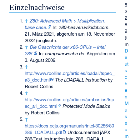
8
Einzelnachweise
2
2
↑
Z80: Advanced Math > Multiplication,
8
base case.
In:
z80-heaven.wikidot.com.
9
21. März 2021,
abgerufen am 18. November
(i
2022
(englisch).
m
↑
Die Geschichte der x86-CPUs – Intel
D
286.
In:
computerwoche.de.
Abgerufen am
e
3. August 2009
.
ut
↑
s
http://www.rcollins.org/articles/loadall/tspec_
c
a3_doc.html
The LOADALL Instruction
by
h
Robert Collins
e
↑
n
http://www.rcollins.org/articles/pmbasics/tsp
M
ec_a1_doc.html
Protected Mode Basics
u
by Robert Collins
s
↑
e
https://docs.pcjs.org/manuals/intel/80286/80
u
286_LOADALL.pdf
Undocumented jAPX
m
286/Test Instruction Intel 286 LOADALL