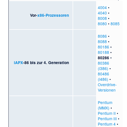
4004
•
4040
•
Vor-
x86-Prozessoren
8008
•
8080
•
8085
8086
•
8088
•
80186
•
80188
•
•
80286
iAPX
-86 bis zur 4. Generation
80386
(i386)
•
80486
(i486)
•
Overdrive-
Versionen
Pentium
(MMX)
•
Pentium II
•
Pentium III
•
Pentium 4
•