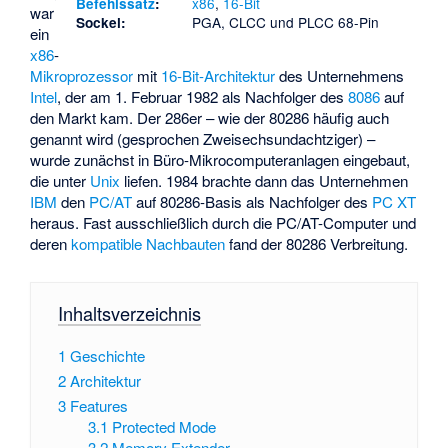
x86
,
16-Bit
Befehlssatz
:
war
PGA, CLCC und PLCC 68-Pin
Sockel:
ein
x86
-
Mikroprozessor
mit
16-Bit-Architektur
des Unternehmens
Intel
, der am 1. Februar 1982 als Nachfolger des
8086
auf
den Markt kam. Der 286er – wie der 80286 häufig auch
genannt wird (gesprochen Zweisechsundachtziger) –
wurde zunächst in Büro-Mikrocomputeranlagen eingebaut,
die unter
Unix
liefen. 1984 brachte dann das Unternehmen
IBM
den
PC/AT
auf 80286-Basis als Nachfolger des
PC XT
heraus. Fast ausschließlich durch die PC/AT-Computer und
deren
kompatible Nachbauten
fand der 80286 Verbreitung.
Inhaltsverzeichnis
1
Geschichte
2
Architektur
3
Features
3.1
Protected Mode
3.2
Memory Extender