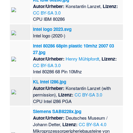
Autor/Urheber:
Konstantin Lanzet,
Lizenz:
CC BY-SA 3.0
CPU IBM 80286
Intel logo 2023.svg
Intel logo (2020-)
Intel 80286 68pin plastic 10mhz 2007 03
27.jpg
Autor/Urheber:
Henry Mühlpfordt
,
Lizenz:
CC BY-SA 3.0
Intel 80286 68 Pin 10Mhz
KL Intel i286.jpg
Autor/Urheber:
Konstantin Lanzet (with
permission),
Lizenz:
CC BY-SA 3.0
CPU Intel i286 PGA
Siemens SAB8228x.jpg
Autor/Urheber:
Deutsches Museum /
Johann Detter,
Lizenz:
CC BY-SA 4.0
Mikroprozessorperipheriebausteine von