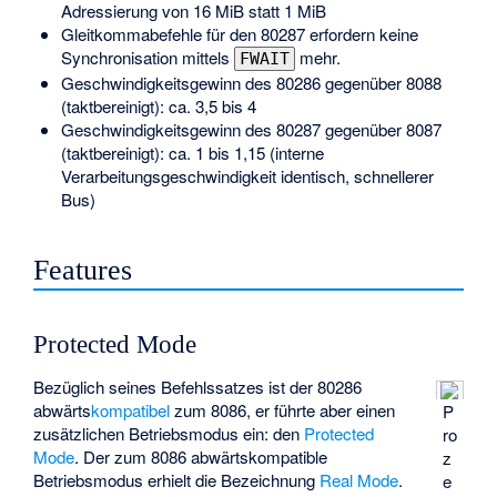
Adressierung von 16 MiB statt 1 MiB
Gleitkommabefehle für den 80287 erfordern keine
Synchronisation mittels
mehr.
FWAIT
Geschwindigkeitsgewinn des 80286 gegenüber 8088
(taktbereinigt): ca. 3,5 bis 4
Geschwindigkeitsgewinn des 80287 gegenüber 8087
(taktbereinigt): ca. 1 bis 1,15 (interne
Verarbeitungsgeschwindigkeit identisch, schnellerer
Bus)
Features
Protected Mode
Bezüglich seines Befehlssatzes ist der 80286
abwärts
kompatibel
zum 8086, er führte aber einen
P
zusätzlichen Betriebsmodus ein: den
Protected
ro
Mode
. Der zum 8086 abwärtskompatible
z
Betriebsmodus erhielt die Bezeichnung
Real Mode
.
e