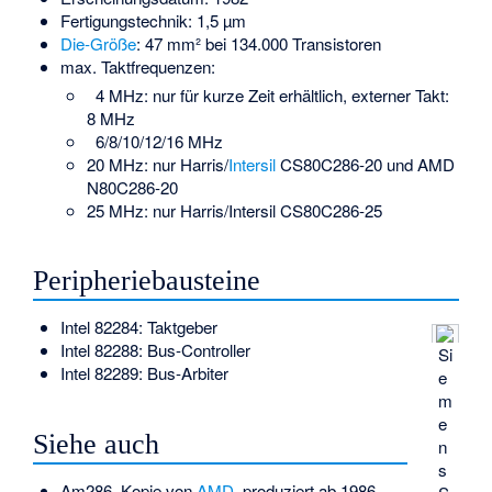
Fertigungstechnik: 1,5 µm
Die-Größe
: 47 mm² bei 134.000 Transistoren
max. Taktfrequenzen:
4 MHz: nur für kurze Zeit erhältlich, externer Takt:
8 MHz
6/8/10/12/16 MHz
20 MHz: nur
Harris
/
Intersil
CS80C286-20 und AMD
N80C286-20
25 MHz: nur Harris/Intersil CS80C286-25
Peripheriebausteine
Intel 82284
: Taktgeber
Intel 82288
: Bus-Controller
Si
Intel 82289
: Bus-Arbiter
e
m
e
Siehe auch
n
s
Am286
, Kopie von
AMD
, produziert ab 1986.