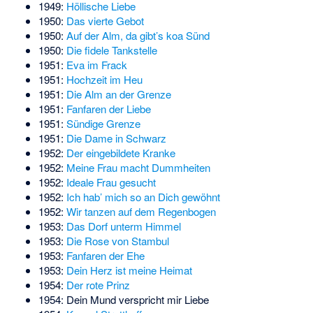
1949:
Höllische Liebe
1950:
Das vierte Gebot
1950:
Auf der Alm, da gibt’s koa Sünd
1950:
Die fidele Tankstelle
1951:
Eva im Frack
1951:
Hochzeit im Heu
1951:
Die Alm an der Grenze
1951:
Fanfaren der Liebe
1951:
Sündige Grenze
1951:
Die Dame in Schwarz
1952:
Der eingebildete Kranke
1952:
Meine Frau macht Dummheiten
1952:
Ideale Frau gesucht
1952:
Ich hab’ mich so an Dich gewöhnt
1952:
Wir tanzen auf dem Regenbogen
1953:
Das Dorf unterm Himmel
1953:
Die Rose von Stambul
1953:
Fanfaren der Ehe
1953:
Dein Herz ist meine Heimat
1954:
Der rote Prinz
1954:
Dein Mund verspricht mir Liebe