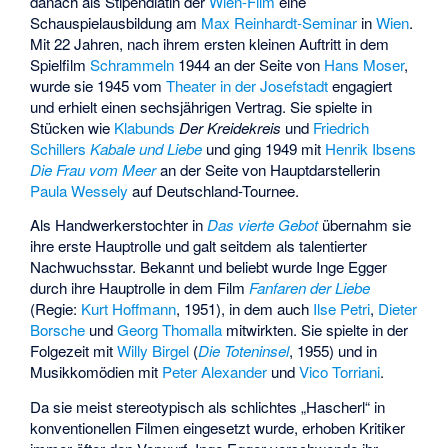
danach als Stipendiatin der
Wien-Film
eine
Schauspielausbildung am
Max Reinhardt-Seminar
in
Wien
.
Mit 22 Jahren, nach ihrem ersten kleinen Auftritt in dem
Spielfilm
Schrammeln
1944 an der Seite von
Hans Moser
,
wurde sie 1945 vom
Theater in der Josefstadt
engagiert
und erhielt einen sechsjährigen Vertrag. Sie spielte in
Stücken wie
Klabunds
Der Kreidekreis
und
Friedrich
Schillers
Kabale und Liebe
und ging 1949 mit
Henrik Ibsens
Die Frau vom Meer
an der Seite von Hauptdarstellerin
Paula Wessely
auf Deutschland-Tournee.
Als Handwerkerstochter in
Das vierte Gebot
übernahm sie
ihre erste Hauptrolle und galt seitdem als talentierter
Nachwuchsstar. Bekannt und beliebt wurde Inge Egger
durch ihre Hauptrolle in dem Film
Fanfaren der Liebe
(Regie:
Kurt Hoffmann
, 1951), in dem auch
Ilse Petri
,
Dieter
Borsche
und
Georg Thomalla
mitwirkten. Sie spielte in der
Folgezeit mit
Willy Birgel
(
Die Toteninsel
, 1955) und in
Musikkomödien mit
Peter Alexander
und
Vico Torriani
.
Da sie meist stereotypisch als schlichtes „Hascherl“ in
konventionellen Filmen eingesetzt wurde, erhoben Kritiker