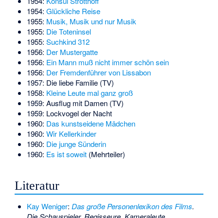
1954:
Konsul Strotthoff
1954:
Glückliche Reise
1955:
Musik, Musik und nur Musik
1955:
Die Toteninsel
1955:
Suchkind 312
1956:
Der Mustergatte
1956:
Ein Mann muß nicht immer schön sein
1956:
Der Fremdenführer von Lissabon
1957: Die liebe Familie (TV)
1958:
Kleine Leute mal ganz groß
1959: Ausflug mit Damen (TV)
1959:
Lockvogel der Nacht
1960:
Das kunstseidene Mädchen
1960:
Wir Kellerkinder
1960:
Die junge Sünderin
1960:
Es ist soweit
(Mehrteiler)
Literatur
Kay Weniger
:
Das große Personenlexikon des Films
.
Die Schauspieler, Regisseure, Kameraleute,