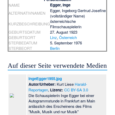
Egger, Inge
NAME
Egger, Ingeborg Gertrud Josefine
ALTERNATIVNAMEN
(vollständiger Name)
österreichische
KURZBESCHREIBUNG
Filmschauspielerin
GEBURTSDATUM
27. August 1923
GEBURTSORT
Linz
,
Österreich
STERBEDATUM
5. September 1976
STERBEORT
Berlin
Auf dieser Seite verwendete Medien
IngeEgger1955.jpg
Autor/Urheber:
Kurt Liese
Harald-
Reportagen
,
Lizenz:
CC BY-SA 3.0
Die Schauspielerin Inge Egger bei einer
Autogrammstunde in Frankfurt am Main
anlässlich des Erscheinens des Films
"Musik, Musik und nur Musik"