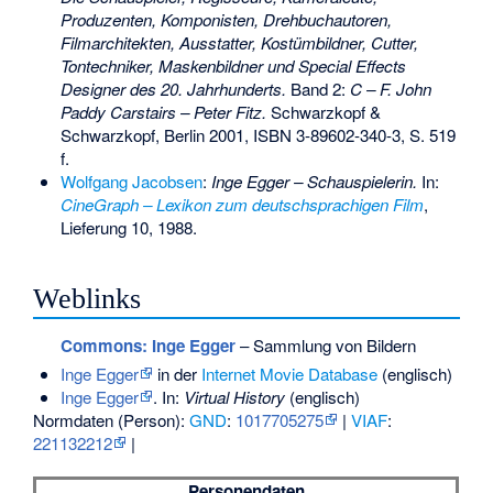
Produzenten, Komponisten, Drehbuchautoren,
Filmarchitekten, Ausstatter, Kostümbildner, Cutter,
Tontechniker, Maskenbildner und Special Effects
Designer des 20. Jahrhunderts.
Band 2:
C – F. John
Paddy Carstairs – Peter Fitz.
Schwarzkopf &
Schwarzkopf, Berlin 2001,
ISBN 3-89602-340-3
, S. 519
f.
Wolfgang Jacobsen
:
Inge Egger – Schauspielerin.
In:
CineGraph – Lexikon zum deutschsprachigen Film
,
Lieferung 10, 1988.
Weblinks
Commons
: Inge Egger
– Sammlung von Bildern
Inge Egger
in der
Internet Movie Database
(englisch)
Inge Egger
. In:
Virtual History
(englisch)
Normdaten (Person):
GND
:
1017705275
|
VIAF
:
221132212
|
Personendaten