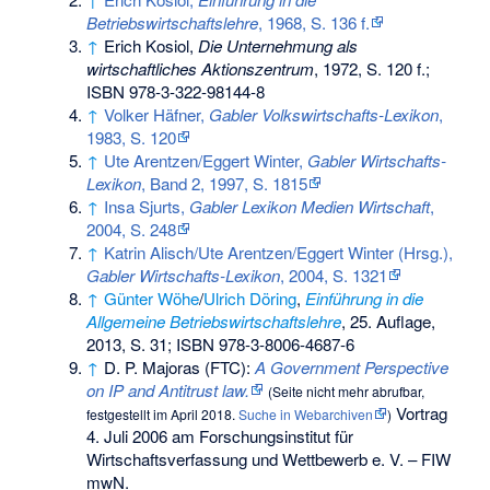
Betriebswirtschaftslehre
, 1968, S. 136 f.
↑
Erich Kosiol,
Die Unternehmung als
wirtschaftliches Aktionszentrum
, 1972, S. 120 f.;
ISBN 978-3-322-98144-8
↑
Volker Häfner,
Gabler Volkswirtschafts-Lexikon
,
1983, S. 120
↑
Ute Arentzen/Eggert Winter,
Gabler Wirtschafts-
Lexikon
, Band 2, 1997, S. 1815
↑
Insa Sjurts,
Gabler Lexikon Medien Wirtschaft
,
2004, S. 248
↑
Katrin Alisch/Ute Arentzen/Eggert Winter (Hrsg.),
Gabler Wirtschafts-Lexikon
, 2004, S. 1321
↑
Günter Wöhe
/
Ulrich Döring
,
Einführung in die
Allgemeine Betriebswirtschaftslehre
, 25. Auflage,
2013, S. 31;
ISBN 978-3-8006-4687-6
↑
D. P. Majoras (FTC):
A Government Perspective
on IP and Antitrust law.
(
Seite nicht mehr abrufbar
,
Vortrag
festgestellt im April 2018.
Suche in Webarchiven
)
4. Juli 2006 am
Forschungsinstitut für
Wirtschaftsverfassung und Wettbewerb
e. V. – FIW
mwN.