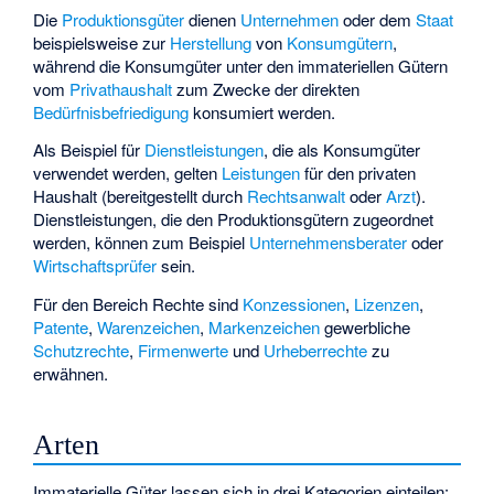
Die
Produktionsgüter
dienen
Unternehmen
oder dem
Staat
beispielsweise zur
Herstellung
von
Konsumgütern
,
während die Konsumgüter unter den immateriellen Gütern
vom
Privathaushalt
zum Zwecke der direkten
Bedürfnisbefriedigung
konsumiert werden.
Als Beispiel für
Dienstleistungen
, die als Konsumgüter
verwendet werden, gelten
Leistungen
für den privaten
Haushalt (bereitgestellt durch
Rechtsanwalt
oder
Arzt
).
Dienstleistungen, die den Produktionsgütern zugeordnet
werden, können zum Beispiel
Unternehmensberater
oder
Wirtschaftsprüfer
sein.
Für den Bereich Rechte sind
Konzessionen
,
Lizenzen
,
Patente
,
Warenzeichen
,
Markenzeichen
gewerbliche
Schutzrechte
,
Firmenwerte
und
Urheberrechte
zu
erwähnen.
Arten
Immaterielle Güter lassen sich in drei Kategorien einteilen: