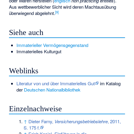
oder Waren herstellen (
englisch
non practicing entities
).
Aus wettbewerblicher Sicht wird deren Machtausübung
[
9
]
überwiegend abgelehnt.
Siehe auch
Immaterieller Vermögensgegenstand
Immaterielles Kulturgut
Weblinks
Literatur von und über Immaterielles Gut
im Katalog
der
Deutschen Nationalbibliothek
Einzelnachweise
↑
Dieter Farny,
Versicherungsbetriebslehre
, 2011,
S. 175 f.
↑
Erich Kosiol,
Einführung in die