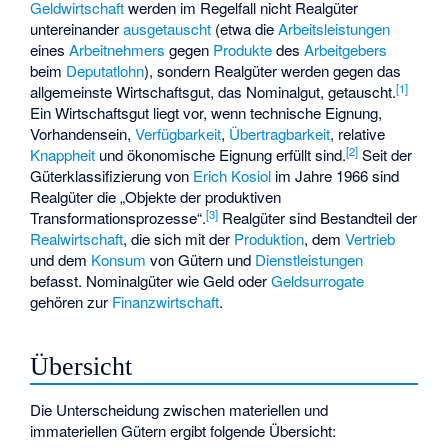
Geldwirtschaft
werden im Regelfall nicht Realgüter
untereinander
ausgetauscht
(etwa die
Arbeitsleistungen
eines
Arbeitnehmers
gegen
Produkte
des
Arbeitgebers
beim
Deputatlohn
), sondern Realgüter werden gegen das
[
1
]
allgemeinste Wirtschaftsgut, das Nominalgut, getauscht.
Ein Wirtschaftsgut liegt vor, wenn technische Eignung,
Vorhandensein,
Verfügbarkeit
,
Übertragbarkeit
, relative
[
2
]
Knappheit
und ökonomische Eignung erfüllt sind.
Seit der
Güterklassifizierung von
Erich Kosiol
im Jahre 1966 sind
Realgüter die „Objekte der produktiven
[
3
]
Transformationsprozesse“.
Realgüter sind Bestandteil der
Realwirtschaft
, die sich mit der
Produktion
, dem
Vertrieb
und dem
Konsum
von Gütern und
Dienstleistungen
befasst. Nominalgüter wie Geld oder
Geldsurrogate
gehören zur
Finanzwirtschaft
.
Übersicht
Die Unterscheidung zwischen materiellen und
immateriellen Gütern ergibt folgende Übersicht: