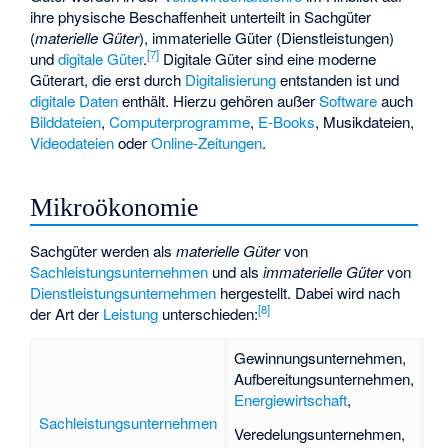
ihre physische Beschaffenheit unterteilt in Sachgüter
(
materielle Güter
), immaterielle Güter (Dienstleistungen)
[
7
]
und
digitale Güter
.
Digitale Güter sind eine moderne
Güterart, die erst durch
Digitalisierung
entstanden ist und
digitale Daten
enthält. Hierzu gehören außer
Software
auch
Bilddateien
,
Computerprogramme
,
E-Books
,
Musikdateien
,
Videodateien
oder
Online-Zeitungen
.
Mikroökonomie
Sachgüter werden als
materielle Güter
von
Sachleistungsunternehmen
und als
immaterielle Güter
von
Dienstleistungsunternehmen
hergestellt. Dabei wird nach
[
8
]
der Art der
Leistung
unterschieden:
Gewinnungsunternehmen
,
Aufbereitungsunternehmen
,
Energiewirtschaft
,
Sachleistungsunternehmen
Veredelungsunternehmen
,