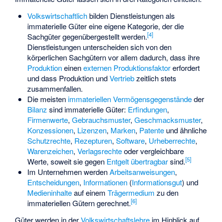
Volkswirtschaftlich
bilden Dienstleistungen als
immaterielle Güter eine eigene Kategorie, der die
[
4
]
Sachgüter gegenübergestellt werden.
Dienstleistungen unterscheiden sich von den
körperlichen Sachgütern vor allem dadurch, dass ihre
Produktion
einen
externen Produktionsfaktor
erfordert
und dass Produktion und
Vertrieb
zeitlich stets
zusammenfallen.
Die meisten
immateriellen Vermögensgegenstände
der
Bilanz
sind immaterielle Güter:
Erfindungen
,
Firmenwerte
,
Gebrauchsmuster
,
Geschmacksmuster
,
Konzessionen
,
Lizenzen
,
Marken
,
Patente
und ähnliche
Schutzrechte
,
Rezepturen
,
Software
,
Urheberrechte
,
Warenzeichen
,
Verlagsrechte
oder vergleichbare
[
5
]
Werte, soweit sie gegen
Entgelt
übertragbar
sind.
Im Unternehmen werden
Arbeitsanweisungen
,
Entscheidungen
,
Informationen
(
Informationsgut
) und
Medieninhalte
auf einem
Trägermedium
zu den
[
6
]
immateriellen Gütern gerechnet.
Güter werden in der
Volkswirtschaftslehre
im Hinblick auf