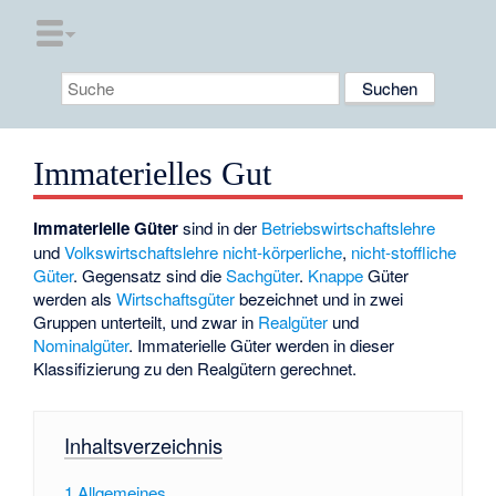
Immaterielles Gut
Immaterielle Güter
sind in der
Betriebswirtschaftslehre
und
Volkswirtschaftslehre
nicht-körperliche
,
nicht-stoffliche
Güter
. Gegensatz sind die
Sachgüter
.
Knappe
Güter
werden als
Wirtschaftsgüter
bezeichnet und in zwei
Gruppen unterteilt, und zwar in
Realgüter
und
Nominalgüter
. Immaterielle Güter werden in dieser
Klassifizierung zu den Realgütern gerechnet.
Inhaltsverzeichnis
1
Allgemeines