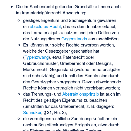
Die im Sachenrecht geltenden Grundsätze finden auch
im Immaterialgüterrecht Anwendung:
geistiges Eigentum und Sacheigentum gewähren
ein
absolutes Recht
, das es dem Inhaber erlaubt,
das Immaterialgut zu nutzen und jeden Dritten von
der Nutzung dieses
Gegenstands
auszuschließen.
Es können nur solche Rechte erworben werden,
welche der Gesetzgeber geschaffen hat
(
Typenzwang
), etwa Patentrecht oder
Gebrauchsmuster, Urheberrecht oder Designs,
Markenrecht. Gegenstand (welche Immaterialgüter
sind schutzfähig) und Inhalt des Rechts sind durch
den Gesetzgeber vorgegeben. Davon abweichende
Rechte können vertraglich nicht vereinbart werden;
das Trennungs- und
Abstraktionsprinzip
ist auch im
Recht des geistigen Eigentums zu beachten
(umstritten für das Urheberrecht, z. B. dagegen:
Schricker
, § 31, Rn. 2);
die vermögensrechtliche Zuordnung knüpft an ein
nach außen offenkundiges Ereignis an, etwa durch
die Eintragung in ein öffentliches Register