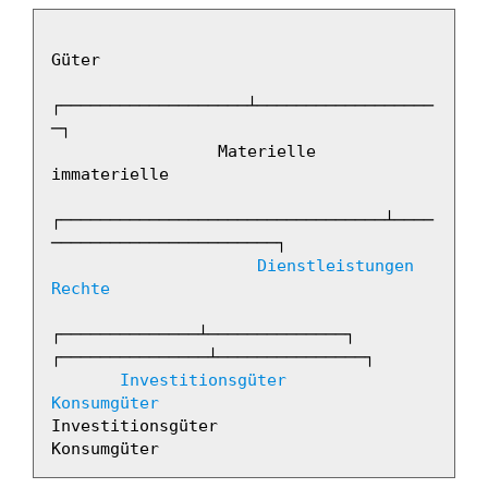
Güter

┌───────────────────┴──────────────────
─┐

                 Materielle                              
immaterielle

┌─────────────────────────────────┴────
───────────────────────┐

Dienstleistungen
Rechte
┌──────────────┴──────────────┐                              
┌───────────────┴───────────────┐

Investitionsgüter
Konsumgüter
Investitionsgüter                     