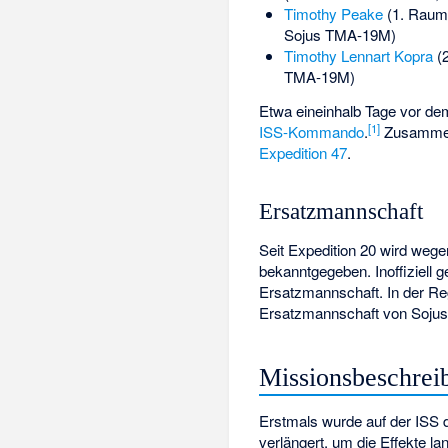
Timothy Peake
(1. Raumf
Sojus TMA-19M)
Timothy Lennart Kopra
(2
TMA-19M)
Etwa eineinhalb Tage vor d
[
1
]
ISS-Kommando
.
Zusammen 
Expedition 47
.
Ersatzmannschaft
Seit Expedition 20 wird weg
bekanntgegeben. Inoffiziell 
Ersatzmannschaft. In der Re
Ersatzmannschaft von Sojus
Missionsbeschrei
Erstmals wurde auf der ISS d
verlängert, um die Effekte l