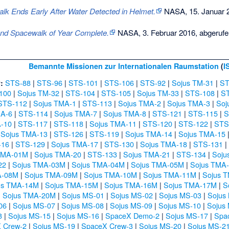
lk Ends Early After Water Detected in Helmet.
NASA, 15. Januar 
nd Spacewalk of Year Complete.
NASA, 3. Februar 2016,
abgerufe
Bemannte Missionen zur Internationalen Raumstation
(
I
STS-88
|
STS-96
|
STS-101
|
STS-106
|
STS-92
|
Sojus TM-31
|
ST
:
100
|
Sojus TM-32
|
STS-104
|
STS-105
|
Sojus TM-33
|
STS-108
|
S
STS-112
|
Sojus TMA-1
|
STS-113
|
Sojus TMA-2
|
Sojus TMA-3
|
Soj
MA-6
|
STS-114
|
Sojus TMA-7
|
Sojus TMA-8
|
STS-121
|
STS-115
|
S
A-10
|
STS-117
|
STS-118
|
Sojus TMA-11
|
STS-120
|
STS-122
|
STS
|
Sojus TMA-13
|
STS-126
|
STS-119
|
Sojus TMA-14
|
Sojus TMA-15
-16
|
STS-129
|
Sojus TMA-17
|
STS-130
|
Sojus TMA-18
|
STS-131
TMA-01M
|
Sojus TMA-20
|
STS-133
|
Sojus TMA-21
|
STS-134
|
Soju
22
|
Sojus TMA-03M
|
Sojus TMA-04M
|
Sojus TMA-05M
|
Sojus TMA
A-08M
|
Sojus TMA-09M
|
Sojus TMA-10M
|
Sojus TMA-11M
|
Sojus 
us TMA-14M
|
Sojus TMA-15M
|
Sojus TMA-16M
|
Sojus TMA-17M
|
S
|
Sojus TMA-20M
|
Sojus MS-01
|
Sojus MS-02
|
Sojus MS-03
|
Sojus
06
|
Sojus MS-07
|
Sojus MS-08
|
Sojus MS-09
|
Sojus MS-10
|
Sojus
3
|
Sojus MS-15
|
Sojus MS-16
|
SpaceX Demo-2
|
Sojus MS-17
|
Spa
 Crew-2
|
Sojus MS-19
|
SpaceX Crew-3
|
Sojus MS-20
|
Sojus MS-2