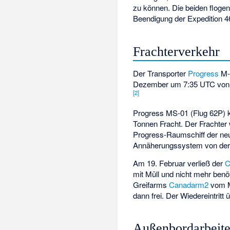
zu können. Die beiden floge
Beendigung der Expedition 46
Frachterverkehr
Der Transporter
Progress
M-2
Dezember um 7:35 UTC von de
[
2
]
Progress MS-01 (Flug 62P)
Tonnen Fracht. Der Frachte
Progress-Raumschiff der n
Annäherungssystem von der v
Am 19. Februar verließ der
C
mit Müll und nicht mehr ben
Greifarms
Canadarm2
vom 
dann frei. Der Wiedereintrit
Außenbordarbeit