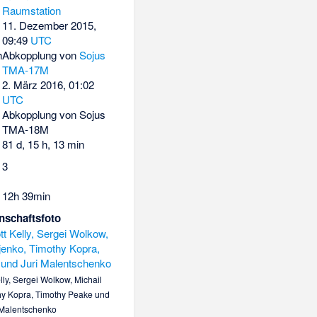
Raumstation
11. Dezember 2015,
09:49
UTC
h
Abkopplung von
Sojus
TMA-17M
2. März 2016, 01:02
UTC
Abkopplung von Sojus
TMA-18M
81 d, 15 h, 13 min
3
12h 39min
schaftsfoto
 Kelly, Sergei Wolkow, Michail
hy Kopra, Timothy Peake und
 Malentschenko