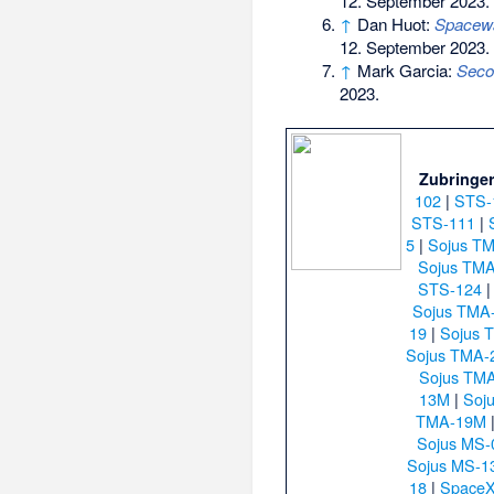
12. September 2023
.
↑
Dan Huot:
Spacewa
12. September 2023
.
↑
Mark Garcia:
Seco
2023
.
Zubringer
102
|
STS-
STS-111
|
5
|
Sojus T
Sojus TM
STS-124
Sojus TMA
19
|
Sojus 
Sojus TMA-
Sojus TM
13M
|
Soj
TMA-19M
Sojus MS-
Sojus MS-1
18
|
SpaceX