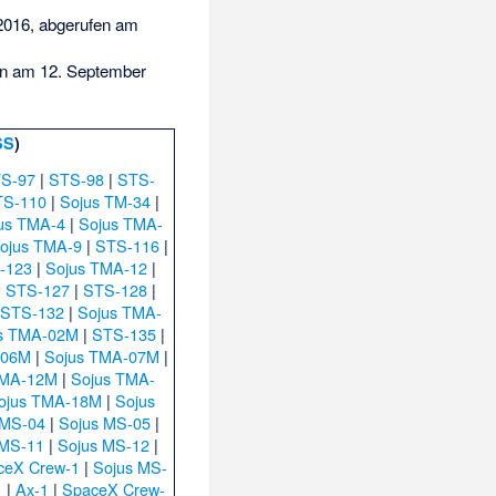
2016,
abgerufen am
n am 12. September
SS
)
S-97
|
STS-98
|
STS-
TS-110
|
Sojus TM-34
|
us TMA-4
|
Sojus TMA-
ojus TMA-9
|
STS-116
|
-123
|
Sojus TMA-12
|
|
STS-127
|
STS-128
|
|
STS-132
|
Sojus TMA-
s TMA-02M
|
STS-135
|
-06M
|
Sojus TMA-07M
|
TMA-12M
|
Sojus TMA-
ojus TMA-18M
|
Sojus
 MS-04
|
Sojus MS-05
|
 MS-11
|
Sojus MS-12
|
ceX Crew-1
|
Sojus MS-
1
|
Ax-1
|
SpaceX Crew-