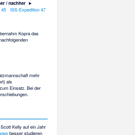
er / nachher ►
 45
ISS-Expedition 47
übernahm Kopra das
 nachfolgenden
rsatzmannschaft mehr
rt) als
zum Einsatz. Bei der
erschiebungen.
Scott Kelly auf ein Jahr
uges
besser studieren