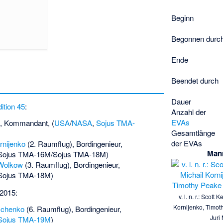
Beginn
Begonnen durc
Ende
Beendet durch
Dauer
ition 45
:
Anzahl der
EVAs
, Kommandant, (
USA
/
NASA
,
Sojus TMA-
Gesamtlänge
der EVAs
rnijenko
(2. Raumflug), Bordingenieur,
Mann
 Sojus TMA-16M/Sojus TMA-18M)
 Wolkow
(3. Raumflug), Bordingenieur,
Sojus TMA-18M)
 2015:
v. l. n. r.: Scott
Kornijenko, Timot
schenko
(6. Raumflug), Bordingenieur,
Juri
Sojus TMA-19M
)