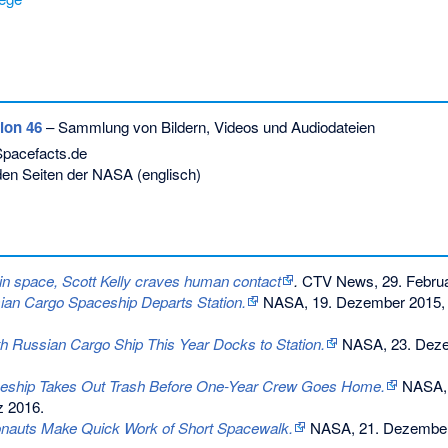
tion 46
– Sammlung von Bildern, Videos und Audiodateien
Spacefacts.de
den Seiten der NASA (englisch)
r in space, Scott Kelly craves human contact
.
CTV News, 29. Februa
ian Cargo Spaceship Departs Station.
NASA, 19. Dezember 2015,
h Russian Cargo Ship This Year Docks to Station.
NASA, 23. Deze
eship Takes Out Trash Before One-Year Crew Goes Home.
NASA, 
z 2016
.
onauts Make Quick Work of Short Spacewalk.
NASA, 21. Dezember