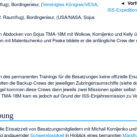
◄ Vorh
lug), Bordingenieur, (
Vereinigtes Königreich
/
ESA
,
ISS-Expedition
. Raumflug), Bordingenieur, (USA/NASA, Sojus
em Abdocken von Sojus TMA-18M mit Wolkow, Kornijenko und Kelly 
mit Malentschenko und Peake bildete er die anfängliche Crew der
en des permanenten Trainings für die Besatzungen keine offizielle E
gelten die Backup-Crews der jeweiligen Zubringerraumschiffe (siehe do
gel kommen diese Crews dann jeweils zwei Missionen später selbst 
 TMA-18M kam es jedoch auf Grund der ISS-Einjahresmission zu V
bung
ie Einsatzzeit von Besatzungsmitgliedern mit Michail Kornijenko und 
ang andauernder
Schwerelosigkeit
in Hinblick eines bemannten
Marsfl