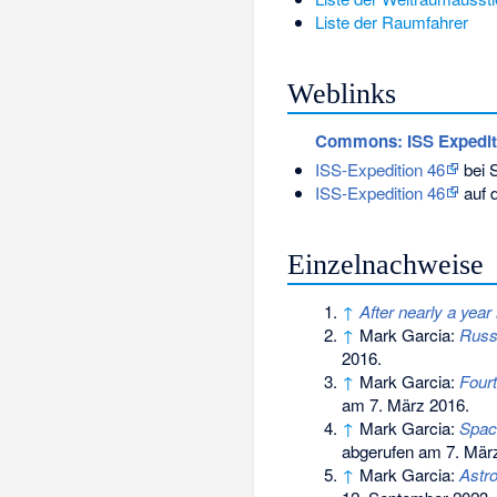
Liste der Raumfahrer
Weblinks
Commons
: ISS Expedi
ISS-Expedition 46
bei 
ISS-Expedition 46
auf 
Einzelnachweise
↑
After nearly a yea
↑
Mark Garcia:
Russ
2016
.
↑
Mark Garcia:
Fourt
am 7. März 2016
.
↑
Mark Garcia:
Spac
abgerufen am 7. Mär
↑
Mark Garcia:
Astr