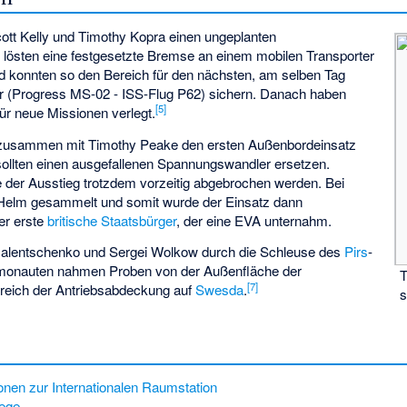
tt Kelly und Timothy Kopra einen ungeplanten
 lösten eine festgesetzte Bremse an einem mobilen Transporter
 konnten so den Bereich für den nächsten, am selben Tag
ter (Progress MS-02 - ISS-Flug P62) sichern. Danach haben
[
5
]
ür neue Missionen verlegt.
 zusammen mit Timothy Peake den ersten Außenbordeinsatz
sollten einen ausgefallenen Spannungswandler ersetzen.
der Ausstieg trotzdem vorzeitig abgebrochen werden. Bei
 Helm gesammelt und somit wurde der Einsatz dann
er erste
britische Staatsbürger
, der eine EVA unternahm.
 Malentschenko und Sergei Wolkow durch die Schleuse des
Pirs
-
monauten nahmen Proben von der Außenfläche der
T
[
7
]
reich der Antriebsabdeckung auf
Swesda
.
s
nen zur Internationalen Raumstation
iege