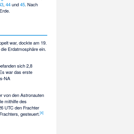
43
,
44
und
45
. Nach
Erde.
ppelt war, dockte am 19.
 die Erdatmosphäre ein.
efanden sich 2,8
Es war das erste
rs-NA
er von den Astronauten
e mithilfe des
26 UTC den Frachter
[
4
]
rachters, gesteuert.