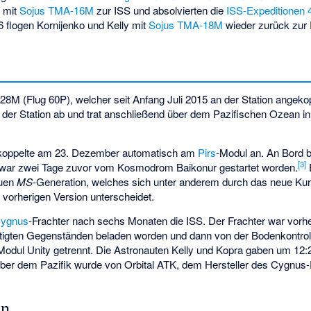
n mit
Sojus TMA-16M
zur ISS und absolvierten die
ISS-Expeditionen 
 flogen Kornijenko und Kelly mit
Sojus TMA-18M
wieder zurück zur 
8M (Flug 60P), welcher seit Anfang Juli 2015 an der Station angeko
r Station ab und trat anschließend über dem Pazifischen Ozean in
 koppelte am 23. Dezember automatisch am
Pirs
-Modul an. An Bord b
[
3
]
r war zwei Tage zuvor vom Kosmodrom Baikonur gestartet worden.
euen
MS
-Generation, welches sich unter anderem durch das neue Ku
orherigen Version unterscheidet.
ygnus
-Frachter nach sechs Monaten die ISS. Der Frachter war vorh
ötigten Gegenständen beladen worden und dann von der Bodenkontroll
Modul
Unity
getrennt. Die Astronauten Kelly und Kopra gaben um 12:
t über dem Pazifik wurde von
Orbital ATK
, dem Hersteller des Cygnus-F
en