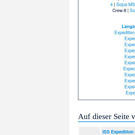
4
|
Sojus MS
Crew-8
|
So
Langz
Expedition
Exped
Exped
Exped
Exped
Exped
Exped
Exped
Exped
Exped
Expe
Auf dieser Seite
ISS Expedition