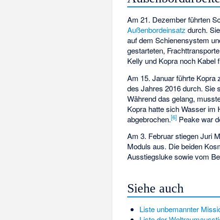
Am 21. Dezember führten Sco
Außenbordeinsatz
durch. Sie
auf dem Schienensystem und
gestarteten, Frachttranspor
Kelly und Kopra noch Kabel f
Am 15. Januar führte Kopra
des Jahres 2016 durch. Sie 
Während das gelang, musste 
Kopra hatte sich Wasser im
[
6
]
abgebrochen.
Peake war d
Am 3. Februar stiegen Juri
Moduls aus. Die beiden Kos
Ausstiegsluke sowie vom Be
Siehe auch
Liste unbemannter Missio
Liste der Weltraumausst