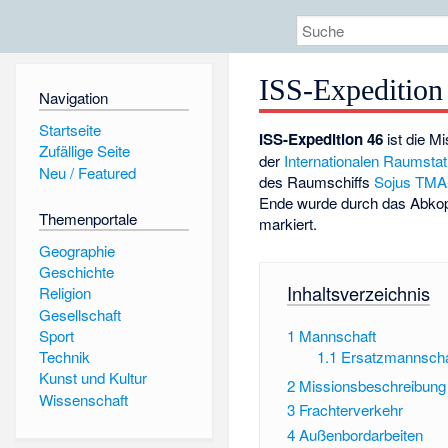
ISS-Expedition
Navigation
Startseite
ISS-Expedition 46
ist die M
Zufällige Seite
der
Internationalen Raumstat
Neu / Featured
des Raumschiffs
Sojus TM
Ende wurde durch das Abko
Themenportale
markiert.
Geographie
Geschichte
Inhaltsverzeichnis
Religion
Gesellschaft
Sport
1
Mannschaft
1.1
Ersatzmannscha
Technik
Kunst und Kultur
2
Missionsbeschreibung
Wissenschaft
3
Frachterverkehr
4
Außenbordarbeiten