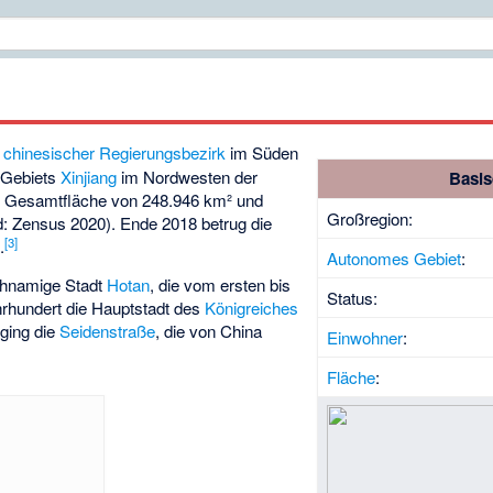
n
chinesischer Regierungsbezirk
im Süden
Gebiets
Xinjiang
im Nordwesten der
Basis
r Gesamtfläche von 248.946 km² und
Großregion:
: Zensus 2020). Ende 2018 betrug die
[
3
]
.
Autonomes Gebiet
:
ichnamige Stadt
Hotan
, die vom ersten bis
Status:
hrhundert die Hauptstadt des
Königreiches
ging die
Seidenstraße
, die von China
Einwohner
:
Fläche
: