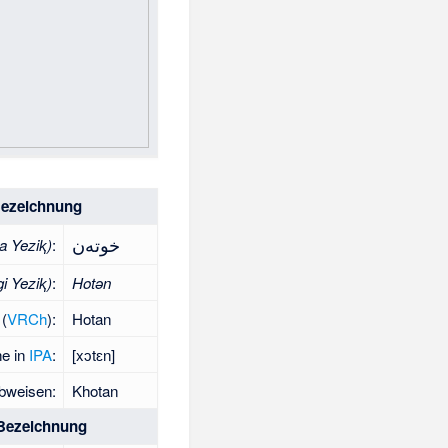
ezeichnung
خوتەن
a Yeziⱪ)
:
i Yeziⱪ)
:
Hotǝn
 (
VRCh
):
Hotan
e in
IPA
:
[
xɔtɛn
]
bweisen:
Khotan
ezeichnung