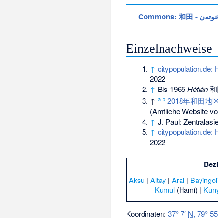
Commons
: 和田 - وتەن
Einzelnachweise
↑
citypopulation.de:
2022
↑
Bis 1965
Hétián
和闐
a
b
↑
2018年和田
(Amtliche Website von
↑
J. Paul: Zentralasi
↑
citypopulation.de:
2022
Bezi
Aksu
|
Altay
|
Aral
|
Bayingol
Kumul
(Hami) |
Kun
Koordinaten:
37° 7′
N
,
79° 55