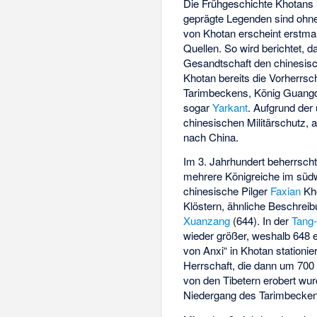
Die Frühgeschichte Khotans i
geprägte Legenden sind ohne
von Khotan erscheint erstmal
Quellen. So wird berichtet, 
Gesandtschaft den chinesisc
Khotan bereits die Vorherrsch
Tarimbeckens, König Guangd
sogar
Yarkant
. Aufgrund der
chinesischen Militärschutz, a
nach China.
Im 3. Jahrhundert beherrsch
mehrere Königreiche im süd
chinesische Pilger
Faxian
Kho
Klöstern, ähnliche Beschreib
Xuanzang
(644). In der
Tang
wieder größer, weshalb 648 e
von Anxi
“ in Khotan stationie
Herrschaft, die dann um 700
von den Tibetern erobert wu
Niedergang des Tarimbecken