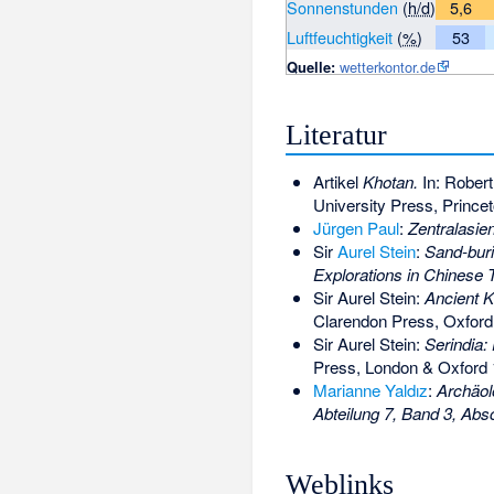
Sonnenstunden
(
h/d
)
5,6
Luftfeuchtigkeit
(
%
)
53
Quelle:
wetterkontor.de
Literatur
Artikel
Khotan.
In: Robert
University Press, Prince
Jürgen Paul
:
Zentralasien
Sir
Aurel Stein
:
Sand-buri
Explorations in Chinese 
Sir Aurel Stein:
Ancient K
Clarendon Press, Oxford
Sir Aurel Stein:
Serindia:
Press, London & Oxford 1
Marianne Yaldız
:
Archäol
Abteilung 7, Band 3, Absc
Weblinks