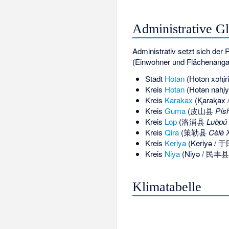
Administrative G
Administrativ setzt sich der
(Einwohner und Flächenang
Stadt
Hotan
(Hotǝn xəⱨi
Kreis
Hotan
(Hotən naⱨi
Kreis
Karakax
(Ⱪaraⱪa
Kreis
Guma
(皮山县
Pís
Kreis
Lop
(洛浦县
Luòpǔ 
Kreis
Qira
(策勒县
Cèlè 
Kreis
Keriya
(Keriyə /
Kreis
Niya
(Niyə / 民丰
Klimatabelle