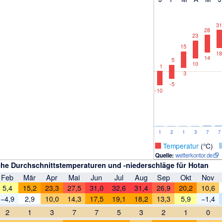
31
28
23
15
18
14
5
10
1
3
-5
-10
1
2
1
3
7
7
_
Temperatur
(°C)
Quelle:
wetterkontor.de
che Durchschnittstemperaturen und -niederschläge für Hotan
Feb
Mär
Apr
Mai
Jun
Jul
Aug
Sep
Okt
Nov
5,4
15,2
23,3
27,5
31,0
32,6
31,4
26,9
20,2
10,6
−4,9
2,9
10,0
14,3
17,5
19,1
18,2
13,3
5,9
−1,4
2
1
3
7
7
5
3
2
1
0