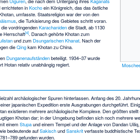
kamen
Uiguren
, die nach dem Untergang ihres
Kaganats
errichteten in
Kocho
ein Königreich, das das östliche
Khotan, umfasste. Staatsreligion war der von den
häismus
, die Turkisierung des Gebietes schritt voran.
n die vordringenden
Karachaniden
die Stadt, ab 1130
[
4
]
e Herrschaft
. Danach gehörte Khotan zum
listan
und zum
Dsungarischen Khanat
. Nach der
egen die
Qing
kam Khotan zu China.
den
Dunganenaufständen
beteiligt. 1934–37 wurde
 Hotan relativ unabhängig regiert.
Mosche
ielzahl archäologischer Spuren hinterlassen. Anfang des 20. Jahrhun
einer japanischen Expedition erste Ausgrabungen durchgeführt. Eini
tan existieren mehrere archäologische Komplexe. Den größten stellt 
ugtigen Khotan dar; in der Umgebung befinden sich noch mehrere we
 mit einem
Stupa
und einem Tempel und der Anlage von
Dandan Uiliq
wie bedeutende auf
Sakisch
und
Sanskrit
verfasste buddhistische Te
 781–789 gefunden wurden.