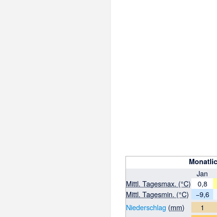
Monatli
Jan
Mittl. Tagesmax. (°C)
0,8
Mittl. Tagesmin. (°C)
−9,6
Niederschlag
(
mm
)
1