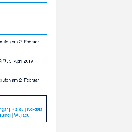
erufen am 2. Februar
 3. April 2019
erufen am 2. Februar
hgar
|
Kizilsu
|
Kokdala
|
rümqi
|
Wujiaqu