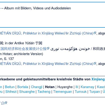
خ
– Album mit Bildern, Videos und Audiodateien
 HÉTIÁN DÌQŪ, Präfektur in Xīnjiāng Wéiwú'ĕr Zìzhìqū (China)
, abg
; in der Antike
Yútián
于闐
خوتەن ھۆكۈمەت تورى
地区国民经济和社会发展统计公报
/ 和田政府网,
 Hotan; archivierte Version)
en, S. 137
 HÉTIÁN DÌQŪ, Präfektur in Xīnjiāng Wéiwú'ĕr Zìzhìqū (China)
, abg
rksebene und gebietsunmittelbare kreisfreie Städte von
Xinjiang
in
|
Beitun
|
Bortala
|
Changji
|
|
Huyanghe
|
Ili
|
Karamay
|
Kasc
Hotan
yu
|
Shihezi
|
Shuanghe
|
Tacheng
|
Tiemenguan
|
Tumxuk
|
Turpan
|
Ü
′
O