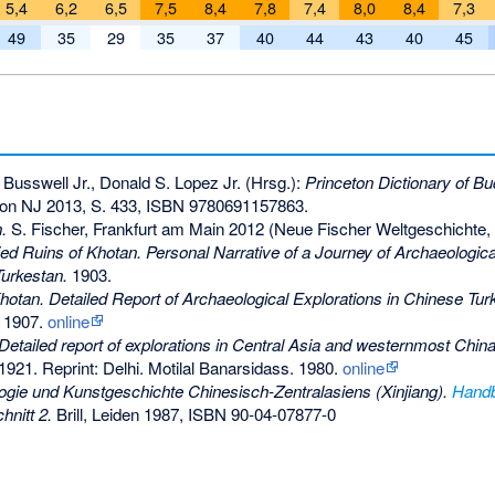
5,4
6,2
6,5
7,5
8,4
7,8
7,4
8,0
8,4
7,3
49
35
29
35
37
40
44
43
40
45
 Busswell Jr., Donald S. Lopez Jr. (Hrsg.):
Princeton Dictionary of B
ton NJ 2013, S. 433,
ISBN 9780691157863
.
.
S. Fischer, Frankfurt am Main 2012 (
Neue Fischer Weltgeschichte
,
ed Ruins of Khotan. Personal Narrative of a Journey of Archaeologic
Turkestan.
1903.
hotan. Detailed Report of Archaeological Explorations in Chinese Tur
 1907.
online
 Detailed report of explorations in Central Asia and westernmost Chin
921. Reprint: Delhi. Motilal Banarsidass. 1980.
online
ogie und Kunstgeschichte Chinesisch-Zentralasiens (Xinjiang).
Handb
hnitt 2.
Brill, Leiden 1987,
ISBN 90-04-07877-0