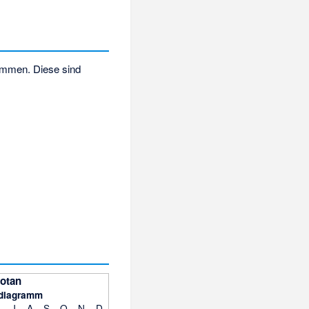
sammen. Diese sind
otan
diagramm
J
A
S
O
N
D