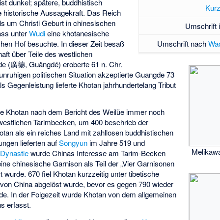
st dunkel; spätere, buddhistisch
Kurz
 historische Aussagekraft. Das Reich
s um Christi Geburt in chinesischen
Umschrift 
dass unter
Wudi
eine khotanesische
hen Hof besuchte. In dieser Zeit besaß
Umschrift nach
Wad
aft über Teile des westlichen
e (廣德, Guǎngdé) eroberte 61 n. Chr.
 unruhigen politischen Situation akzeptierte Guangde 73
ls Gegenleistung lieferte Khotan jahrhundertelang Tribut
te Khotan nach dem Bericht des
Weilüe
immer noch
westlichen Tarimbecken, um 400 beschrieb der
tan als ein reiches Land mit zahllosen buddhistischen
ungen lieferten auf
Songyun
im Jahre 519 und
Melikawa
-Dynastie
wurde Chinas Interesse am Tarim-Becken
ine chinesische Garnison als Teil der „
Vier Garnisonen
rt wurde. 670 fiel Khotan kurzzeitig unter tibetische
 von China abgelöst wurde, bevor es gegen 790 wieder
rde. In der Folgezeit wurde Khotan von dem allgemeinen
s erfasst.