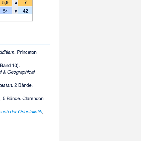
⌀
5,9
7
⌀
54
42
uddhism.
Princeton
 Band 10).
al & Geographical
kestan.
2 Bände.
a
, 5 Bände. Clarendon
uch der Orientalistik
,