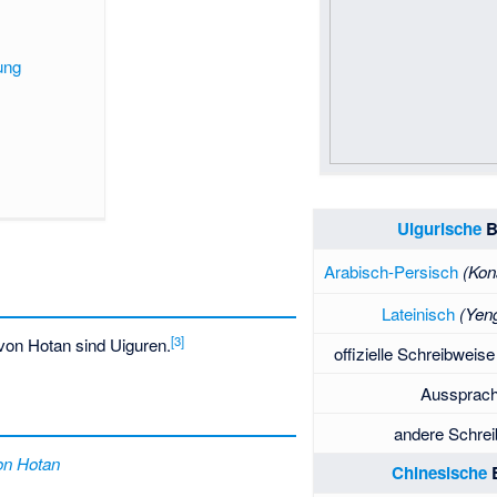
ung
Uigurische
B
Arabisch-Persisch
(Kon
Lateinisch
(Yeng
[
3
]
von Hotan sind Uiguren.
offizielle Schreibweise
Aussprach
andere Schrei
on Hotan
Chinesische
B