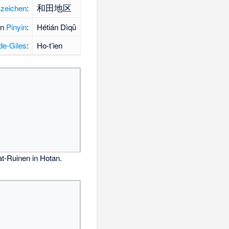
和田地区
zeichen
:
in
Pinyin
:
Hétián Dìqū
e-Giles
:
Ho-t’ien
t-Ruinen in Hotan.