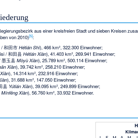
liederung
 Regierungsbezirk aus einer kreisfreien Stadt und sieben Kreisen zu
[
5
]
aben von 2010)
:
ri / 和田市
Hétián Shì
), 466 km², 322.300 Einwohner;
yisi / 和田县
Hétián Xiàn
), 41.403 km², 269.941 Einwohner;
x / 墨玉县
Mòyù Xiàn
), 25.789 km², 500.114 Einwohner;
hān Xiàn
), 39.742 km², 258.210 Einwohner;
Xiàn
), 14.314 km², 232.916 Einwohner;
Xiàn
), 31.688 km², 147.050 Einwohner;
 于田县
Yútián Xiàn
), 39.095 km², 249.899 Einwohner;
县
Mínfēng Xiàn
), 56.760 km², 33.932 Einwohner.
H
Klima
J
F
M
A
M
J