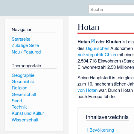
Hotan
Navigation
Startseite
[
2
]
Hotan
,
oder
Khotan
ist ei
Zufällige Seite
des
Uigurischen
Autonomen 
Neu / Featured
Volksrepublik China
mit eine
2.504.718 Einwohnern (Stand
Themenportale
Einwohnerzahl 2,53 Millionen
Geographie
Seine Hauptstadt ist die gle
Geschichte
zum 10. nachchristlichen Ja
Religion
von Hotan
war. Durch Hotan 
Gesellschaft
nach Europa führte.
Sport
Technik
Kunst und Kultur
Inhaltsverzeichnis
Wissenschaft
1
Bevölkerung