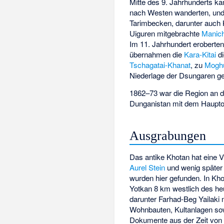
Mitte des 9. Jahrhunderts 
nach Westen wanderten, und 
Tarimbecken, darunter auch 
Uiguren mitgebrachte
Manic
Im 11. Jahrhundert eroberte
übernahmen die
Kara-Kitai
di
Tschagatai-Khanat
, zu
Moghu
Niederlage der Dsungaren g
1862–73 war die Region an 
Dunganistan
mit dem Hauptort
Ausgrabungen
Das antike Khotan hat eine V
Aurel Stein
und wenig später 
wurden hier gefunden. In Kho
Yotkan 8 km westlich des he
darunter Farhad-Beg Yailaki
Wohnbauten, Kultanlagen so
Dokumente aus der Zeit von