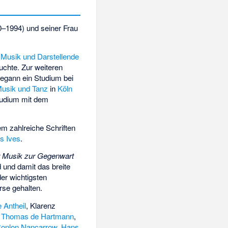
0–1994) und seiner Frau
 Musik und Darstellende
chte. Zur weiteren
egann ein Studium bei
Musik und Tanz
in
Köln
tudium mit dem
em zahlreiche Schriften
s Ives
.
r Musik zur Gegenwart
 und damit das breite
der wichtigsten
rse gehalten.
 Antheil
,
Klarenz
,
Thomas de Hartmann
,
onlon Nancarrow
,
Hans