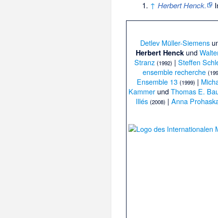
↑
Herbert Henck.
I
Detlev Müller-Siemens
u
und
Walt
Herbert Henck
Stranz
|
Steffen Sch
(1992)
ensemble recherche
(19
Ensemble 13
|
Micha
(1999)
Kammer
und
Thomas E. Ba
Illés
|
Anna Prohask
(2008)