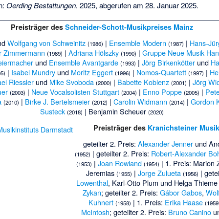
n:
Oerding Bestattungen.
2025,
abgerufen am 28. Januar 2025
.
Preisträger des
Schneider-Schott-Musikpreises Mainz
nd
Wolfgang von Schweinitz
|
Ensemble Modern
|
Hans-Jür
(1986)
(1987)
er Zimmermann
|
Adriana Hölszky
|
Gruppe Neue Musik Hann
(1989)
(1990)
leiermacher
und
Ensemble Avantgarde
|
Jörg Birkenkötter
und
Ha
(1993)
|
Isabel Mundry
und
Moritz Eggert
|
Nomos-Quartett
|
He
95)
(1996)
(1997)
el Riessler
und
Mike Svoboda
|
Babette Koblenz
|
Jörg W
(2000)
(2001)
uer
|
Neue Vocalsolisten Stuttgart
|
Enno Poppe
|
Pet
(2003)
(2004)
(2005)
a
|
Birke J. Bertelsmeier
|
Carolin Widmann
|
Gordon 
(2010)
(2012)
(2014)
Susteck
|
Benjamin Scheuer
(2018)
(2020)
Preisträger des
Kranichsteiner Musi
geteilter 2. Preis:
Alexander Jenner
und
And
| geteilter 2. Preis:
Robert-Alexander Bo
(1952)
|
Joan Rowland
| 1. Preis:
Marion 
(1953)
(1954)
Jeremias
|
Jorge Zulueta
| getei
(1955)
(1956)
Lowenthal
,
Karl-Otto Plum
und
Helga Thieme
Zykan
; geteilter 2. Preis:
Gábor Gabos
,
Wol
Kuhnert
| 1. Preis:
Erika Haase
(1958)
(1959
McIntosh
; geteilter 2. Preis:
Bruno Canino
u