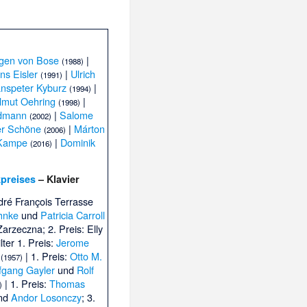
gen von Bose
|
(1988)
s Eisler
|
Ulrich
(1991)
nspeter Kyburz
|
(1994)
lmut Oehring
|
(1998)
idmann
|
Salome
(2002)
er Schöne
|
Márton
(2006)
Kampe
|
Dominik
(2016)
kpreises
– Klavier
ré François Terrasse
hnke
und
Patricia Carroll
Zarzeczna
; 2. Preis:
Elly
lter 1. Preis:
Jerome
| 1. Preis:
Otto M.
(1957)
fgang Gayler
und
Rolf
| 1. Preis:
Thomas
)
nd
Andor Losonczy
; 3.