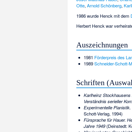
Otte
,
Arnold Schönberg
,
Kar
1986 wurde Henck mit dem
Herbert Henck war verheirate
Auszeichnungen
1981
Förderpreis des La
1989
Schneider-Schott-M
Schriften (Auswa
Karlheinz Stockhausens K
Verständnis serieller Ko
Experimentelle Pianistik.
Schott-Verlag, 1994)
Fürsprache für Hauer. H
Jahre 1949
(Deinstedt: K