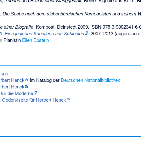
e, Theorie und Praxis einer Klanggestalt
, Reihe "Signale aus Köln", Bd
. Die Suche nach dem siebenbürgischen Komponisten und seinem 
e einer Biografie
. Kompost, Deinstedt 2009,
ISBN 978-3-9802341-6-
). Eine jüdische Künstlerin aus Schlesien
, 2007–2013 (abgerufen am
r Pianistin
Ellen Epstein
cogs
erbert Henck
im Katalog der
Deutschen Nationalbibliothek
erbert Henck
für die Moderne
 Gedenkseite für Herbert Henck