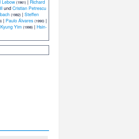
d Lebow
|
Richard
(1961)
ll
und
Cristian Petrescu
bach
|
Steffen
(1982)
|
Paulo Álvares
|
8)
(1990)
Kyung Yim
|
Hsin-
(1998)