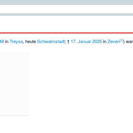
[
1
]
48
in
Treysa
, heute
Schwalmstadt
; †
17. Januar
2025
in
Zeven
) wa