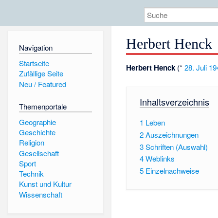
Herbert Henck
Navigation
Startseite
Herbert Henck
(*
28. Juli
19
Zufällige Seite
Neu / Featured
Inhaltsverzeichnis
Themenportale
Geographie
1
Leben
Geschichte
2
Auszeichnungen
Religion
3
Schriften (Auswahl)
Gesellschaft
4
Weblinks
Sport
5
Einzelnachweise
Technik
Kunst und Kultur
Wissenschaft