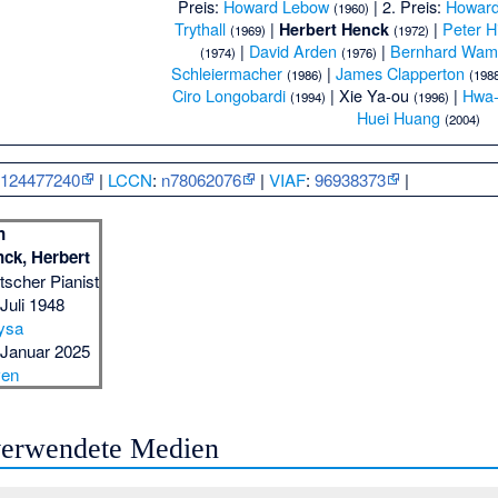
Preis:
Howard Lebow
| 2. Preis:
Howar
(1960)
Trythall
|
|
Peter Hi
Herbert Henck
(1969)
(1972)
|
David Arden
|
Bernhard Wam
(1974)
(1976)
Schleiermacher
|
James Clapperton
(1986)
(198
Ciro Longobardi
|
Xie Ya-ou
|
Hwa-
(1994)
(1996)
Huei Huang
(2004)
:
124477240
|
LCCN
:
n78062076
|
VIAF
:
96938373
|
n
ck, Herbert
tscher Pianist
 Juli 1948
ysa
 Januar 2025
ven
 verwendete Medien