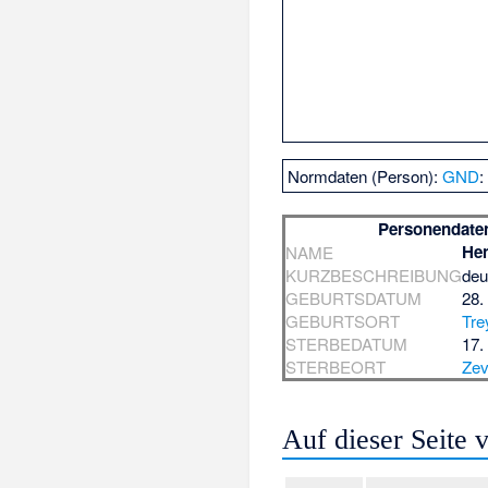
Normdaten (Person):
GND
Personendate
Hen
NAME
KURZBESCHREIBUNG
deu
GEBURTSDATUM
28.
GEBURTSORT
Tre
STERBEDATUM
17.
STERBEORT
Ze
Auf dieser Seite