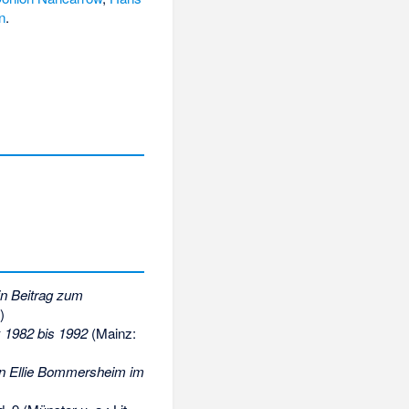
n
.
in Beitrag zum
)
k 1982 bis 1992
(Mainz:
an Ellie Bommersheim im