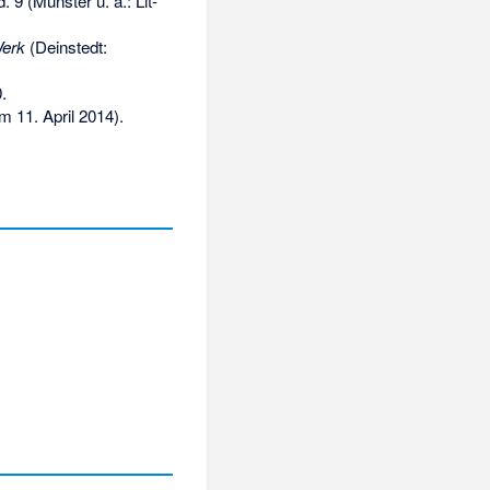
. 9 (Münster u. a.: Lit-
Werk
(Deinstedt:
0
.
 11. April 2014).