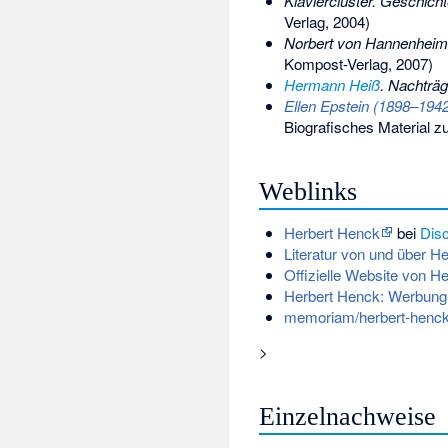
Klaviercluster. Geschicht
Verlag, 2004)
Norbert von Hannenheim
Kompost-Verlag, 2007)
Hermann Heiß
. Nachträg
Ellen Epstein (1898–1942
Biografisches Material zu
Weblinks
Herbert Henck
bei
Dis
Literatur von und über H
Offizielle Website von H
Herbert Henck: Werbung 
memoriam/herbert-henck
>
Einzelnachweise