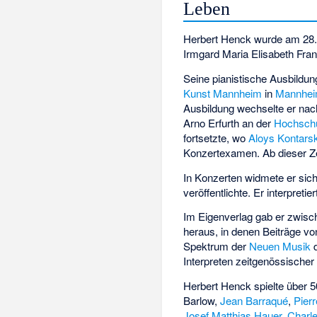
Leben
Herbert Henck wurde am 28. 
Irmgard Maria Elisabeth Fran
Seine pianistische Ausbildu
Kunst Mannheim
in
Mannhe
Ausbildung wechselte er na
Arno Erfurth
an der
Hochschu
fortsetzte, wo
Aloys Kontars
Konzertexamen. Ab dieser Zei
In Konzerten widmete er sich
veröffentlichte. Er interpr
Im Eigenverlag gab er zwis
heraus, in denen Beiträge v
Spektrum der
Neuen Musik
d
Interpreten zeitgenössischer
Herbert Henck spielte über 
Barlow
,
Jean Barraqué
,
Pier
Josef Matthias Hauer
,
Charle