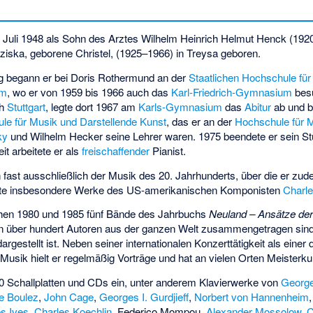
Juli 1948 als Sohn des Arztes Wilhelm Heinrich Helmut Henck (192
ziska, geborene Christel, (1925–1966) in Treysa geboren.
ng begann er bei
Doris Rothermund
an der
Staatlichen Hochschule für
im
, wo er von 1959 bis 1966 auch das
Karl-Friedrich-Gymnasium
besu
ch
Stuttgart
, legte dort 1967 am
Karls-Gymnasium
das
Abitur
ab und b
le für Musik und Darstellende Kunst
, das er an der
Hochschule für 
ky
und
Wilhelm Hecker
seine Lehrer waren. 1975 beendete er sein S
t arbeitete er als
freischaffender
Pianist.
 fast ausschließlich der Musik des 20. Jahrhunderts, über die er zud
etierte insbesondere Werke des US-amerikanischen Komponisten
Charle
chen 1980 und 1985 fünf Bände des Jahrbuchs
Neuland – Ansätze de
on über hundert Autoren aus der ganzen Welt zusammengetragen sind
argestellt ist. Neben seiner internationalen Konzerttätigkeit als einer 
 Musik hielt er regelmäßig Vorträge und hat an vielen Orten Meisterku
50 Schallplatten und CDs ein, unter anderem Klavierwerke von
George
re Boulez
,
John Cage
,
Georges I. Gurdjieff
,
Norbert von Hannenheim
s Ives
,
Charles Koechlin
,
Federico Mompou
,
Alexander Mossolow
,
C