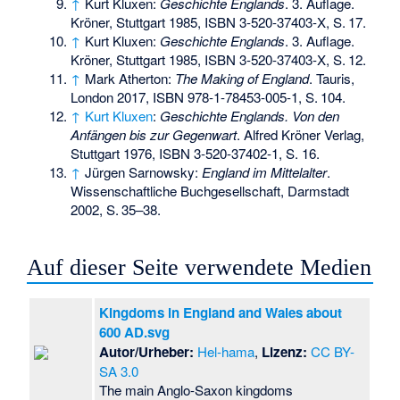
↑
Kurt Kluxen:
Geschichte Englands
. 3. Auflage.
Kröner, Stuttgart 1985,
ISBN 3-520-37403-X
,
S.
17
.
↑
Kurt Kluxen:
Geschichte Englands
. 3. Auflage.
Kröner, Stuttgart 1985,
ISBN 3-520-37403-X
,
S.
12
.
↑
Mark Atherton:
The Making of England
. Tauris,
London 2017,
ISBN 978-1-78453-005-1
,
S.
104
.
↑
Kurt Kluxen
:
Geschichte Englands. Von den
Anfängen bis zur Gegenwart
. Alfred Kröner Verlag,
Stuttgart 1976,
ISBN 3-520-37402-1
, S. 16.
↑
Jürgen Sarnowsky:
England im Mittelalter
.
Wissenschaftliche Buchgesellschaft, Darmstadt
2002,
S.
35–38
.
Auf dieser Seite verwendete Medien
Kingdoms in England and Wales about
600 AD.svg
Autor/Urheber:
Hel-hama
,
Lizenz:
CC BY-
SA 3.0
The main Anglo-Saxon kingdoms