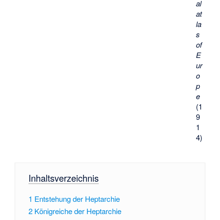
al
at
la
s
of
E
ur
o
p
e
(1
9
1
4)
Inhaltsverzeichnis
1
Entstehung der Heptarchie
2
Königreiche der Heptarchie