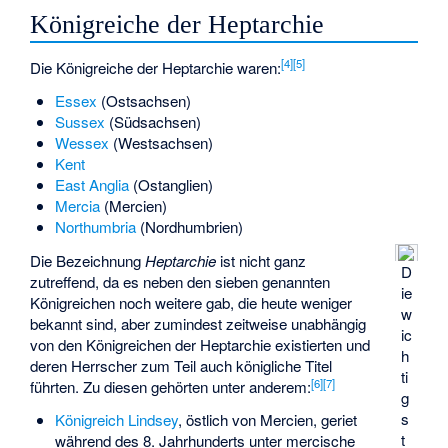
Königreiche der Heptarchie
[
4
]
[
5
]
Die Königreiche der Heptarchie waren:
Essex
(Ostsachsen)
Sussex
(Südsachsen)
Wessex
(Westsachsen)
Kent
East Anglia
(Ostanglien)
Mercia
(Mercien)
Northumbria
(Nordhumbrien)
Die Bezeichnung
Heptarchie
ist nicht ganz
D
zutreffend, da es neben den sieben genannten
ie
Königreichen noch weitere gab, die heute weniger
w
bekannt sind, aber zumindest zeitweise unabhängig
ic
von den Königreichen der Heptarchie existierten und
h
deren Herrscher zum Teil auch königliche Titel
ti
[
6
]
[
7
]
führten. Zu diesen gehörten unter anderem:
g
s
Königreich Lindsey
, östlich von Mercien, geriet
t
während des 8. Jahrhunderts unter mercische