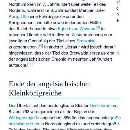
ei
Nordhumbrien im 7. Jahrhundert über weite Teil des
c
Nordens, während im 8. Jahrhundert Mercien unter
h
König Offa
eine Führungsrolle unter den
e
Königreichen innehatte sowie in der ersten Hälfte
[
9
]
des 9. Jahrhunderts etwa
Egbert von Wessex
.
In
mancher Literatur wird in diesem Zusammenhang dem
jeweiligen Oberkönig der Titel eines
Bretwalda
[
10
]
zugeschrieben.
In anderer Literatur wird jedoch darauf
hingewiesen, dass der Titel des Bretwalda erstmals erst in
der angelsächsischen Chronik im neunten Jahrhundert
[
11
]
auftaucht.
Ende der angelsächsischen
Kleinkönigreiche
Der Überfall auf das nordenglische Kloster
Lindisfarne
am
8. Juni 793 wird gemeinhin als der Beginn der
Wikingerangriffe
angesehen. 866 fiel das sogenannte
große
heidnische Heer
in Nordostengland ein und eroberte große
Teile des Landes. Die meisten Königreiche hielten dem