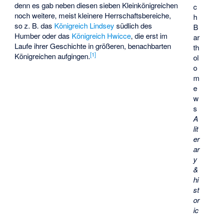
denn es gab neben diesen sieben Kleinkönigreichen
c
noch weitere, meist kleinere Herrschaftsbereiche,
h
so z. B. das
Königreich Lindsey
südlich des
B
Humber oder das
Königreich Hwicce
, die erst im
ar
Laufe ihrer Geschichte in größeren, benachbarten
th
[
1
]
Königreichen aufgingen.
ol
o
m
e
w
s
A
lit
er
ar
y
&
hi
st
or
ic