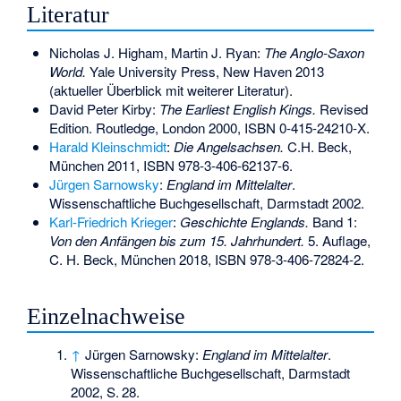
Literatur
Nicholas J. Higham, Martin J. Ryan:
The Anglo-Saxon
World.
Yale University Press, New Haven 2013
(aktueller Überblick mit weiterer Literatur).
David Peter Kirby:
The Earliest English Kings.
Revised
Edition. Routledge, London 2000,
ISBN 0-415-24210-X
.
Harald Kleinschmidt
:
Die Angelsachsen.
C.H. Beck,
München 2011,
ISBN 978-3-406-62137-6
.
Jürgen Sarnowsky
:
England im Mittelalter
.
Wissenschaftliche Buchgesellschaft, Darmstadt 2002.
Karl-Friedrich Krieger
:
Geschichte Englands.
Band 1:
Von den Anfängen bis zum 15. Jahrhundert.
5. Auflage,
C. H. Beck, München 2018,
ISBN 978-3-406-72824-2
.
Einzelnachweise
↑
Jürgen Sarnowsky:
England im Mittelalter
.
Wissenschaftliche Buchgesellschaft, Darmstadt
2002,
S.
28
.