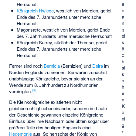
e
Herrschaft
n
Königreich Hwicce
, westlich von Mercien, geriet
a
Ende des 7. Jahrhunderts unter mercische
n
Herrschaft
g
Magonsæte
, westlich von Mercien, geriet Ende
el
des 7. Jahrhunderts unter mercische Herrschaft
s
Königreich Surrey
, südlich der Themse, geriet
ä
Ende des 7. Jahrhunderts unter mercische
c
Herrschaft
h
Ferner sind noch
Bernicia
(Bernizien) und
Deira
im
si
Norden Englands zu nennen: Sie waren zunächst
s
unabhängige Königreiche, bevor sie sich an der
c
Wende zum 8. Jahrhundert zu Nordhumbrien
h
[
8
]
vereinigten.
e
n
Die Kleinkönigreiche existierten nicht
K
gleichberechtigt nebeneinander, sondern im Laufe
ö
der Geschichte gewannen einzelne Königreiche
ni
Einfluss über ihre Nachbarn oder übten sogar über
g
größere Teile des heutigen Englands eine
r
Hegemonie
aus: So herrschte der König von