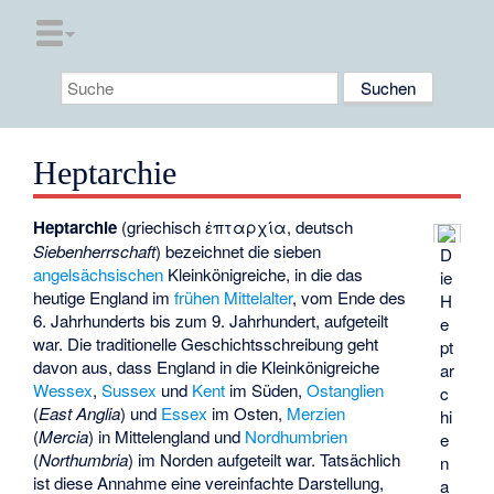
Heptarchie
Heptarchie
(griechisch
ἑπταρχία
, deutsch
Siebenherrschaft
) bezeichnet die sieben
D
angelsächsischen
Kleinkönigreiche
, in die das
ie
heutige England im
frühen Mittelalter
, vom Ende des
H
6. Jahrhunderts bis zum 9. Jahrhundert, aufgeteilt
e
war. Die traditionelle Geschichtsschreibung geht
pt
davon aus, dass England in die Kleinkönigreiche
ar
Wessex
,
Sussex
und
Kent
im Süden,
Ostanglien
c
(
East Anglia
) und
Essex
im Osten,
Merzien
hi
(
Mercia
) in Mittelengland und
Nordhumbrien
e
(
Northumbria
) im Norden aufgeteilt war. Tatsächlich
n
ist diese Annahme eine vereinfachte Darstellung,
a