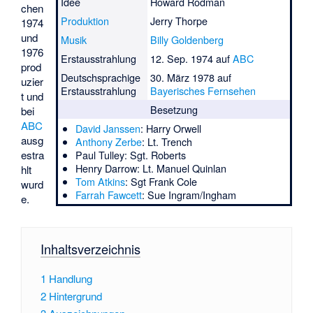
Idee
Howard Rodman
chen
Produktion
Jerry Thorpe
1974
und
Musik
Billy Goldenberg
1976
Erstausstrahlung
12. Sep. 1974 auf
ABC
prod
Deutschsprachige
30. März 1978 auf
uzier
Erstausstrahlung
Bayerisches Fernsehen
t und
Besetzung
bei
ABC
David Janssen
: Harry Orwell
ausg
Anthony Zerbe
: Lt. Trench
estra
Paul Tulley
: Sgt. Roberts
Henry Darrow
: Lt. Manuel Quinlan
hlt
Tom Atkins
: Sgt Frank Cole
wurd
Farrah Fawcett
: Sue Ingram/Ingham
e.
Inhaltsverzeichnis
1
Handlung
2
Hintergrund