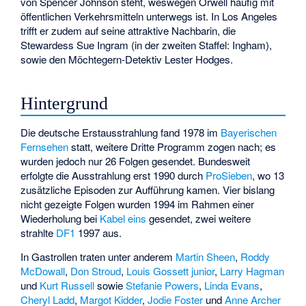
von Spencer Johnson steht, weswegen Orwell häufig mit
öffentlichen Verkehrsmitteln unterwegs ist. In Los Angeles
trifft er zudem auf seine attraktive Nachbarin, die
Stewardess Sue Ingram (in der zweiten Staffel: Ingham),
sowie den Möchtegern-Detektiv Lester Hodges.
Hintergrund
Die deutsche Erstausstrahlung fand 1978 im
Bayerischen
Fernsehen
statt, weitere Dritte Programm zogen nach; es
wurden jedoch nur 26 Folgen gesendet. Bundesweit
erfolgte die Ausstrahlung erst 1990 durch
ProSieben
, wo 13
zusätzliche Episoden zur Aufführung kamen. Vier bislang
nicht gezeigte Folgen wurden 1994 im Rahmen einer
Wiederholung bei
Kabel eins
gesendet, zwei weitere
strahlte
DF1
1997 aus.
In Gastrollen traten unter anderem
Martin Sheen
,
Roddy
McDowall
,
Don Stroud
,
Louis Gossett junior
,
Larry Hagman
und
Kurt Russell
sowie
Stefanie Powers
,
Linda Evans
,
Cheryl Ladd
,
Margot Kidder
,
Jodie Foster
und
Anne Archer