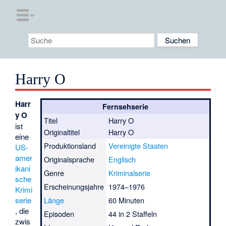
Harry O
Harr
Fernsehserie
y O
Titel
Harry O
ist
Originaltitel
Harry O
eine
Produktionsland
Vereinigte Staaten
US-
amer
Originalsprache
Englisch
ikani
Genre
Kriminalserie
sche
Erscheinungsjahre
1974–1976
Krimi
serie
Länge
60 Minuten
, die
Episoden
44 in 2 Staffeln
zwis