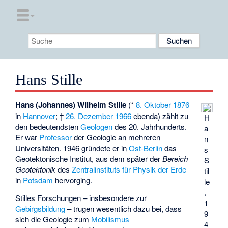
Hans Stille
Hans (Johannes) Wilhelm Stille
(*
8. Oktober
1876
in
Hannover
; †
26. Dezember
1966
ebenda) zählt zu
H
den bedeutendsten
Geologen
des 20. Jahrhunderts.
a
Er war
Professor
der Geologie an mehreren
n
Universitäten. 1946 gründete er in
Ost-Berlin
das
s
Geotektonische Institut
, aus dem später der
Bereich
S
Geotektonik
des
Zentralinstituts für Physik der Erde
til
in
Potsdam
hervorging.
le
,
Stilles Forschungen – insbesondere zur
1
Gebirgsbildung
– trugen wesentlich dazu bei, dass
9
sich die Geologie zum
Mobilismus
4