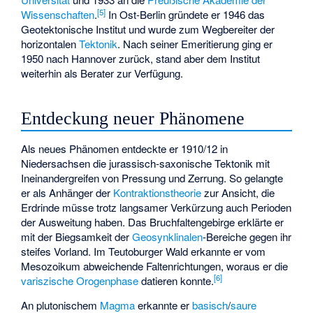
[
5
]
Wissenschaften
.
In Ost-Berlin gründete er 1946 das
Geotektonische Institut
und wurde zum Wegbereiter der
horizontalen
Tektonik
. Nach seiner Emeritierung ging er
1950 nach Hannover zurück, stand aber dem Institut
weiterhin als Berater zur Verfügung.
Entdeckung neuer Phänomene
Als neues Phänomen entdeckte er 1910/12 in
Niedersachsen die jurassisch-
saxonische Tektonik
mit
Ineinandergreifen von Pressung und Zerrung. So gelangte
er als Anhänger der
Kontraktionstheorie
zur Ansicht, die
Erdrinde
müsse trotz langsamer Verkürzung auch Perioden
der Ausweitung haben. Das
Bruchfaltengebirge
erklärte er
mit der Biegsamkeit der
Geosynklinalen
-Bereiche gegen ihr
steifes Vorland. Im Teutoburger Wald erkannte er vom
Mesozoikum abweichende Faltenrichtungen, woraus er die
[
6
]
variszische Orogenphase
datieren konnte.
An plutonischem
Magma
erkannte er
basisch
/
saure