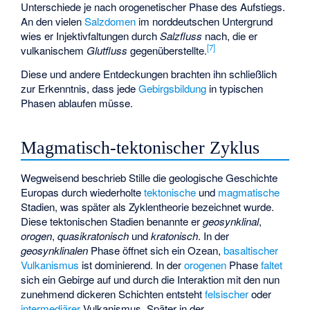
Unterschiede je nach orogenetischer Phase des Aufstiegs.
An den vielen
Salzdomen
im norddeutschen Untergrund
wies er
Injektivfaltungen
durch
Salzfluss
nach, die er
[
7
]
vulkanischem
Glutfluss
gegenüberstellte.
Diese und andere Entdeckungen brachten ihn schließlich
zur Erkenntnis, dass jede
Gebirgsbildung
in typischen
Phasen ablaufen müsse.
Magmatisch-tektonischer Zyklus
Wegweisend beschrieb Stille die geologische Geschichte
Europas durch wiederholte
tektonische
und
magmatische
Stadien, was später als
Zyklentheorie
bezeichnet wurde.
Diese tektonischen Stadien benannte er
geosynklinal
,
orogen
,
quasikratonisch
und
kratonisch
. In der
geosynklinalen
Phase öffnet sich ein Ozean,
basaltischer
Vulkanismus
ist dominierend. In der
orogenen
Phase
faltet
sich ein Gebirge auf und durch die Interaktion mit den nun
zunehmend dickeren Schichten entsteht
felsischer
oder
intermediärer
Vulkanismus. Später in der