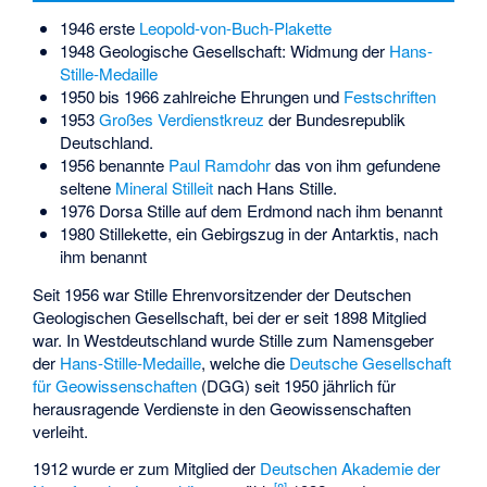
1946 erste
Leopold-von-Buch-Plakette
1948 Geologische Gesellschaft: Widmung der
Hans-
Stille-Medaille
1950 bis 1966 zahlreiche Ehrungen und
Festschriften
1953
Großes Verdienstkreuz
der Bundesrepublik
Deutschland.
1956 benannte
Paul Ramdohr
das von ihm gefundene
seltene
Mineral
Stilleit
nach Hans Stille.
1976
Dorsa Stille
auf dem Erdmond nach ihm benannt
1980
Stillekette
, ein Gebirgszug in der Antarktis, nach
ihm benannt
Seit 1956 war Stille Ehrenvorsitzender der Deutschen
Geologischen Gesellschaft, bei der er seit 1898 Mitglied
war. In Westdeutschland wurde Stille zum Namensgeber
der
Hans-Stille-Medaille
, welche die
Deutsche Gesellschaft
für Geowissenschaften
(DGG) seit 1950 jährlich für
herausragende Verdienste in den Geowissenschaften
verleiht.
1912 wurde er zum Mitglied der
Deutschen Akademie der
[
8
]