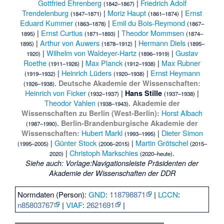
Gottfried Ehrenberg
|
Friedrich Adolf
(1842–1867)
Trendelenburg
|
Moriz Haupt
|
Ernst
(1847–1871)
(1861–1874)
Eduard Kummer
|
Emil du Bois-Reymond
(1863–1878)
(1867–
|
Ernst Curtius
|
Theodor Mommsen
1895)
(1871–1893)
(1874–
|
Arthur von Auwers
|
Hermann Diels
1895)
(1878–1912)
(1895–
|
Wilhelm von Waldeyer-Hartz
|
Gustav
1920)
(1896–1919)
Roethe
|
Max Planck
|
Max Rubner
(1911–1926)
(1912–1938)
|
Heinrich Lüders
|
Ernst Heymann
(1919–1932)
(1920–1938)
.
Deutsche Akademie der Wissenschaften:
(1926–1938)
Heinrich von Ficker
|
|
Hans Stille
(1932–1937)
(1937–1938)
Theodor Vahlen
.
Akademie der
(1938–1943)
Horst Albach
Wissenschaften zu Berlin (West-Berlin):
.
Berlin-Brandenburgische Akademie der
(1987–1990)
Hubert Markl
|
Dieter Simon
Wissenschaften:
(1993–1995)
|
Günter Stock
|
Martin Grötschel
(1995–2005)
(2006–2015)
(2015–
|
Christoph Markschies
.
2020)
(2020–heute)
Siehe auch
:
Vorlage:Navigationsleiste Präsidenten der
Akademie der Wissenschaften der DDR
Normdaten (Person):
GND
:
118798871
|
LCCN
:
n85803767
|
VIAF
:
2621691
|