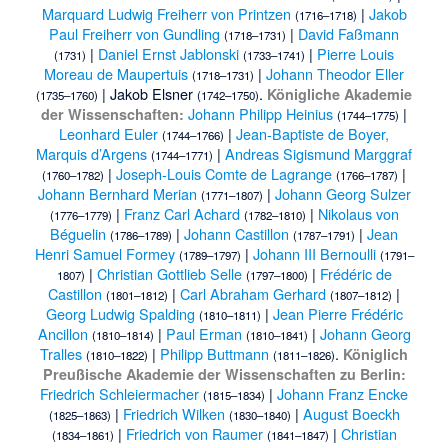
Marquard Ludwig Freiherr von Printzen
|
Jakob
(1716–1718)
Paul Freiherr von Gundling
|
David Faßmann
(1718–1731)
|
Daniel Ernst Jablonski
|
Pierre Louis
(1731)
(1733–1741)
Moreau de Maupertuis
|
Johann Theodor Eller
(1718–1731)
|
Jakob Elsner
.
Königliche Akademie
(1735–1760)
(1742–1750)
Johann Philipp Heinius
|
der Wissenschaften:
(1744–1775)
Leonhard Euler
|
Jean-Baptiste de Boyer,
(1744–1766)
Marquis d’Argens
|
Andreas Sigismund Marggraf
(1744–1771)
|
Joseph-Louis Comte de Lagrange
|
(1760–1782)
(1766–1787)
Johann Bernhard Merian
|
Johann Georg Sulzer
(1771–1807)
|
Franz Carl Achard
|
Nikolaus von
(1776–1779)
(1782–1810)
Béguelin
|
Johann Castillon
|
Jean
(1786–1789)
(1787–1791)
Henri Samuel Formey
|
Johann III Bernoulli
(1789–1797)
(1791–
|
Christian Gottlieb Selle
|
Frédéric de
1807)
(1797–1800)
Castillon
|
Carl Abraham Gerhard
|
(1801–1812)
(1807–1812)
Georg Ludwig Spalding
|
Jean Pierre Frédéric
(1810–1811)
Ancillon
|
Paul Erman
|
Johann Georg
(1810–1814)
(1810–1841)
Tralles
|
Philipp Buttmann
.
Königlich
(1810–1822)
(1811–1826)
Preußische Akademie der Wissenschaften zu Berlin:
Friedrich Schleiermacher
|
Johann Franz Encke
(1815–1834)
|
Friedrich Wilken
|
August Boeckh
(1825–1863)
(1830–1840)
|
Friedrich von Raumer
|
Christian
(1834–1861)
(1841–1847)