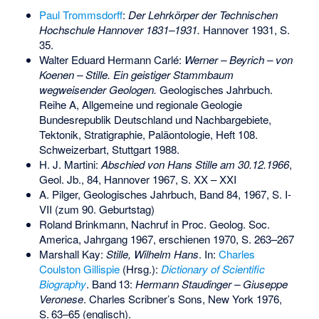
Paul Trommsdorff
:
Der Lehrkörper der Technischen
Hochschule Hannover 1831–1931.
Hannover 1931, S.
35.
Walter Eduard Hermann Carlé:
Werner – Beyrich – von
Koenen – Stille. Ein geistiger Stammbaum
wegweisender Geologen.
Geologisches Jahrbuch.
Reihe A, Allgemeine und regionale Geologie
Bundesrepublik Deutschland und Nachbargebiete,
Tektonik, Stratigraphie, Paläontologie, Heft 108.
Schweizerbart, Stuttgart 1988.
H. J. Martini:
Abschied von Hans Stille am 30.12.1966
,
Geol. Jb., 84, Hannover 1967, S. XX – XXI
A. Pilger, Geologisches Jahrbuch, Band 84, 1967, S. I-
VII (zum 90. Geburtstag)
Roland Brinkmann, Nachruf in Proc. Geolog. Soc.
America, Jahrgang 1967, erschienen 1970, S. 263–267
Marshall Kay:
Stille, Wilhelm Hans
. In:
Charles
Coulston Gillispie
(Hrsg.):
Dictionary of Scientific
Biography
.
Band
13
:
Hermann Staudinger – Giuseppe
Veronese
. Charles Scribner’s Sons, New York 1976,
S.
63–65
(englisch).