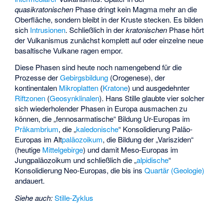
quasikratonischen
Phase dringt kein Magma mehr an die
Oberfläche, sondern bleibt in der Kruste stecken. Es bilden
sich
Intrusionen
. Schließlich in der
kratonischen
Phase hört
der Vulkanismus zunächst komplett auf oder einzelne neue
basaltische Vulkane ragen empor.
Diese Phasen sind heute noch namengebend für die
Prozesse der
Gebirgsbildung
(Orogenese), der
kontinentalen
Mikroplatten
(
Kratone
) und ausgedehnter
Riftzonen
(
Geosynklinalen
). Hans Stille glaubte vier solcher
sich wiederholender Phasen in Europa ausmachen zu
können, die „
fennosarmatische
“ Bildung Ur-Europas im
Präkambrium
, die „
kaledonische
“ Konsolidierung Paläo-
Europas im Alt
paläozoikum
, die Bildung der „Varisziden“
(heutige
Mittelgebirge
) und damit Meso-Europas im
Jungpaläozoikum und schließlich die „
alpidische
“
Konsolidierung Neo-Europas, die bis ins
Quartär (Geologie)
andauert.
Siehe auch:
Stille-Zyklus