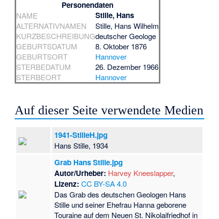
Personendaten
Stille, Hans
NAME
ALTERNATIVNAMEN
Stille, Hans Wilhelm
KURZBESCHREIBUNG
deutscher Geologe
GEBURTSDATUM
8. Oktober 1876
GEBURTSORT
Hannover
STERBEDATUM
26. Dezember 1966
STERBEORT
Hannover
Auf dieser Seite verwendete Medien
1941-StilleH.jpg
Hans Stille, 1934
Grab Hans Stille.jpg
Autor/Urheber:
Harvey Kneeslapper
,
Lizenz:
CC BY-SA 4.0
Das Grab des deutschen Geologen Hans
Stille und seiner Ehefrau Hanna geborene
Touraine auf dem Neuen St. Nikolaifriedhof in