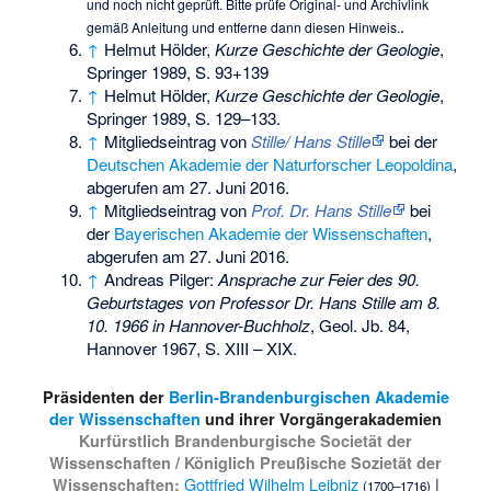
und noch nicht geprüft. Bitte prüfe Original- und Archivlink
.
gemäß
Anleitung
und entferne dann diesen Hinweis.
↑
Helmut Hölder,
Kurze Geschichte der Geologie
,
Springer 1989, S. 93+139
↑
Helmut Hölder,
Kurze Geschichte der Geologie
,
Springer 1989, S. 129–133.
↑
Mitgliedseintrag von
Stille/ Hans Stille
bei der
Deutschen Akademie der Naturforscher Leopoldina
,
abgerufen am 27. Juni 2016.
↑
Mitgliedseintrag von
Prof. Dr. Hans Stille
bei
der
Bayerischen Akademie der Wissenschaften
,
abgerufen am 27. Juni 2016.
↑
Andreas Pilger:
Ansprache zur Feier des 90.
Geburtstages von Professor Dr. Hans Stille am 8.
10. 1966 in Hannover-Buchholz
, Geol. Jb. 84,
Hannover 1967, S. XIII – XIX.
Präsidenten der
Berlin-Brandenburgischen Akademie
der Wissenschaften
und ihrer Vorgängerakademien
Kurfürstlich Brandenburgische Societät der
Wissenschaften / Königlich Preußische Sozietät der
Gottfried Wilhelm Leibniz
|
Wissenschaften:
(1700–1716)