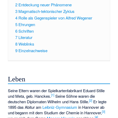
2
Entdeckung neuer Phänomene
3
Magmatisch-tektonischer Zyklus
4
Rolle als Gegenspieler von Alfred Wegener
5
Ehrungen
6
Schriften
7
Literatur
8
Weblinks
9
Einzelnachweise
Leben
Seine Eltern waren der Spielkartenfabrikant Eduard Stille
[
1
]
und Meta, geb. Hanckes.
Seine Söhne waren die
[
2
]
deutschen Diplomaten Wilhelm und Hans Stille.
Er legte
1895 das Abitur am
Leibniz-Gymnasium
in Hannover ab
[
3
]
und begann mit dem Studium der Chemie in Hannover,
[
4
]