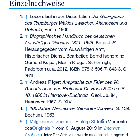
Einzelnachweise
↑
Lebenslauf in der Dissertation
Der Gebirgsbau
des Teutoburger Waldes zwischen Altenbeken und
Detmold
; Berlin, 1900.
↑
Biographisches Handbuch des deutschen
Auswärtigen Dienstes 1871–1945.
Band 4:
S
.
Herausgegeben vom Auswärtigen Amt,
Historischer Dienst, Bearbeiter: Bernd Isphording,
Gerhard Keiper, Martin Kröger. Schöningh,
Paderborn u. a. 2012,
ISBN 978-3-506-71843-3
, S.
361ff.
↑
Andreas Pilger:
Ansprache zur Feier des 90.
Geburtstages von Professor Dr. Hans Stille am 8.
10. 1966 in Hannover-Buchholz
, Geol. Jb. 84,
Hannover 1967, S. XIV.
↑
100 Jahre Weinheimer Senioren-Convent
, S. 139.
Bochum, 1963.
↑
Mitgliederverzeichnis: Eintrag Stille
(
Memento
des
Originals
vom 3. August 2019 im
Internet
Archive
)
Info:
Der Archivlink wurde automatisch eingesetzt