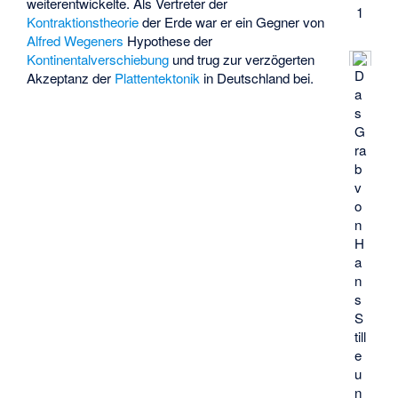
weiterentwickelte. Als Vertreter der
1
Kontraktionstheorie
der Erde war er ein Gegner von
Alfred Wegeners
Hypothese der
Kontinentalverschiebung
und trug zur verzögerten
D
Akzeptanz der
Plattentektonik
in Deutschland bei.
a
s
G
ra
b
v
o
n
H
a
n
s
S
till
e
u
n