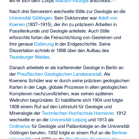
wo er sich dem Corps
Macaro-Visurgia
anschloss.
Nach drei Semestern wechselte Stille zur Geologie an die
Universität Göttingen
. Sein Doktorvater war
Adolf von
Koenen
(1837–1915), der ihn zu präzisem Arbeiten in
Fossilienkunde und Geologie anleitete. Auch Stille
erforschte fortan die Feinschichtung von Gesteinen und
ihre genaue
Datierung
in der Erdgeschichte. Seine
Dissertation schrieb er 1898 über den Aufbau des
Teutoburger Waldes
.
Danach arbeitete er als kartierender Geologe in Berlin an
der
Preußischen Geologischen Landesanstalt
. Als
Koenens Schüler war er durch seine präzisen geologischen
Karten in der Lage, globale Prozesse in alten geologischen
Komplexen nachzuvollziehen, was seinen späteren
Weltruhm begründete. Er habilitierte sich 1904 und folgte
1908 einem Ruf auf den Lehrstuhl für Geologie und
Mineralogie der
Technischen Hochschule Hannover
. 1912
wechselte er an die
Universität Leipzig
und 1913 als
Ordinarius
für Geologie und Paläontologie an die Universität
Göttingen berufen. 1932 folgte er einem Ruf an die
Berliner
Universität
und 1933 an die
Preußische Akademie der