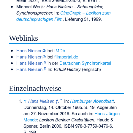
Berlin 2001,
ISBN 3-89602-340-3
, S. 676 ff.
Michael Wenk:
Hans Nielsen – Schauspieler,
Synchronsprecher.
In:
CineGraph – Lexikon zum
deutschsprachigen Film
, Lieferung 31, 1999.
Weblinks
Hans Nielsen
bei
IMDb
Hans Nielsen
bei
filmportal.de
Hans Nielsen
in der
Deutschen Synchronkartei
Hans Nielsen
In:
Virtual History
(englisch)
Einzelnachweise
↑
Hans Nielsen †
.
In:
Hamburger Abendblatt
.
Donnerstag, 14. Oktober 1965. S. 19. Abgerufen
am 27. November 2019. So auch in:
Hans-Jürgen
Mende
:
Lexikon Berliner Grabstätten
. Haude &
Spener, Berlin 2006,
ISBN 978-3-7759-0476-6
.
S. 198.