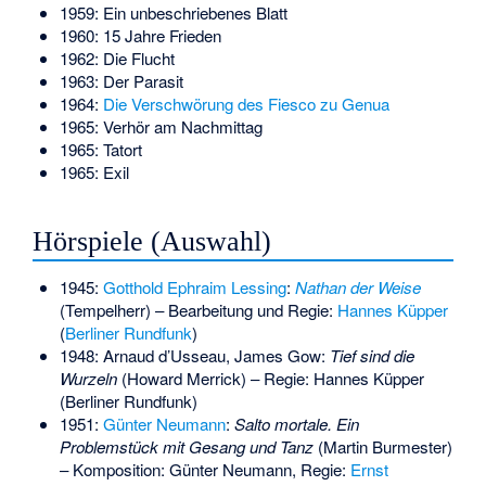
1959: Ein unbeschriebenes Blatt
1960: 15 Jahre Frieden
1962: Die Flucht
1963: Der Parasit
1964:
Die Verschwörung des Fiesco zu Genua
1965:
Verhör am Nachmittag
1965: Tatort
1965: Exil
Hörspiele (Auswahl)
1945:
Gotthold Ephraim Lessing
:
Nathan der Weise
(Tempelherr) – Bearbeitung und Regie:
Hannes Küpper
(
Berliner Rundfunk
)
1948:
Arnaud d’Usseau
,
James Gow
:
Tief sind die
Wurzeln
(Howard Merrick) – Regie: Hannes Küpper
(Berliner Rundfunk)
1951:
Günter Neumann
:
Salto mortale. Ein
Problemstück mit Gesang und Tanz
(Martin Burmester)
– Komposition: Günter Neumann, Regie:
Ernst