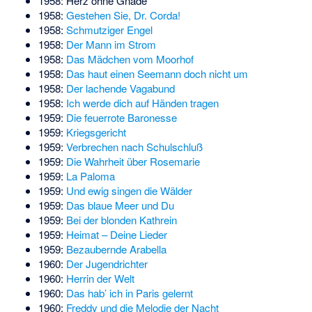
1958:
Herz ohne Gnade
1958:
Gestehen Sie, Dr. Corda!
1958:
Schmutziger Engel
1958:
Der Mann im Strom
1958:
Das Mädchen vom Moorhof
1958:
Das haut einen Seemann doch nicht um
1958:
Der lachende Vagabund
1958:
Ich werde dich auf Händen tragen
1959:
Die feuerrote Baronesse
1959:
Kriegsgericht
1959:
Verbrechen nach Schulschluß
1959:
Die Wahrheit über Rosemarie
1959:
La Paloma
1959:
Und ewig singen die Wälder
1959:
Das blaue Meer und Du
1959:
Bei der blonden Kathrein
1959:
Heimat – Deine Lieder
1959:
Bezaubernde Arabella
1960:
Der Jugendrichter
1960:
Herrin der Welt
1960:
Das hab’ ich in Paris gelernt
1960:
Freddy und die Melodie der Nacht