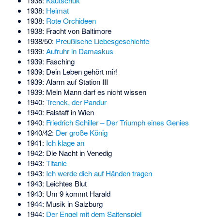
1938:
Kautschuk
1938:
Heimat
1938:
Rote Orchideen
1938: Fracht von Baltimore
1938/50:
Preußische Liebesgeschichte
1939:
Aufruhr in Damaskus
1939: Fasching
1939: Dein Leben gehört mir!
1939: Alarm auf Station III
1939: Mein Mann darf es nicht wissen
1940:
Trenck, der Pandur
1940: Falstaff in Wien
1940:
Friedrich Schiller – Der Triumph eines Genies
1940/42:
Der große König
1941:
Ich klage an
1942: Die Nacht in Venedig
1943:
Titanic
1943:
Ich werde dich auf Händen tragen
1943: Leichtes Blut
1943: Um 9 kommt Harald
1944:
Musik in Salzburg
1944:
Der Engel mit dem Saitenspiel