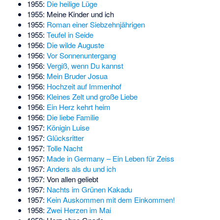
1955:
Die heilige Lüge
1955:
Meine Kinder und ich
1955:
Roman einer Siebzehnjährigen
1955:
Teufel in Seide
1956:
Die wilde Auguste
1956:
Vor Sonnenuntergang
1956:
Vergiß, wenn Du kannst
1956:
Mein Bruder Josua
1956:
Hochzeit auf Immenhof
1956:
Kleines Zelt und große Liebe
1956:
Ein Herz kehrt heim
1956:
Die liebe Familie
1957:
Königin Luise
1957:
Glücksritter
1957:
Tolle Nacht
1957:
Made in Germany – Ein Leben für Zeiss
1957:
Anders als du und ich
1957:
Von allen geliebt
1957:
Nachts im Grünen Kakadu
1957:
Kein Auskommen mit dem Einkommen!
1958:
Zwei Herzen im Mai