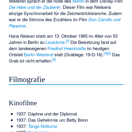
Weiteren sprach er die Rolle des
Merlin
in dem Disney-Film
Die Hexe und der Zauberer
. Dieser Film war Nielsens
einzige Synchronarbeit für die Zeichentrickbranche. Zudem
war er die Stimme des Erzählers im Film
Don Camillo und
Peppone
.
Hans Nielsen starb am 13. Oktober 1965 im Alter von 53
[
3
]
Jahren in Berlin an
Leukämie
.
Die Beisetzung fand auf
dem landeseigenen
Friedhof Heerstraße
im heutigen
[
4
]
[
5
]
Ortsteil
Berlin-Westend
statt (Grablage: 19-D-16).
Das
[
6
]
Grab ist nicht erhalten.
Filmografie
Kinofilme
1937: Daphne und der Diplomat
1937: Das Geheimnis um Betty Bonn
1937:
Tango Notturno