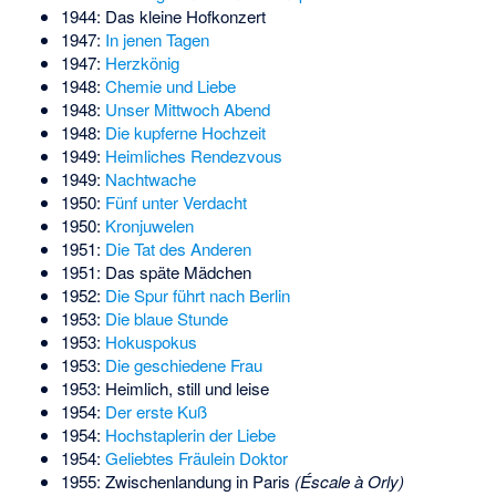
1944:
Das kleine Hofkonzert
1947:
In jenen Tagen
1947:
Herzkönig
1948:
Chemie und Liebe
1948:
Unser Mittwoch Abend
1948:
Die kupferne Hochzeit
1949:
Heimliches Rendezvous
1949:
Nachtwache
1950:
Fünf unter Verdacht
1950:
Kronjuwelen
1951:
Die Tat des Anderen
1951:
Das späte Mädchen
1952:
Die Spur führt nach Berlin
1953:
Die blaue Stunde
1953:
Hokuspokus
1953:
Die geschiedene Frau
1953:
Heimlich, still und leise
1954:
Der erste Kuß
1954:
Hochstaplerin der Liebe
1954:
Geliebtes Fräulein Doktor
1955:
Zwischenlandung in Paris
(Éscale à Orly)