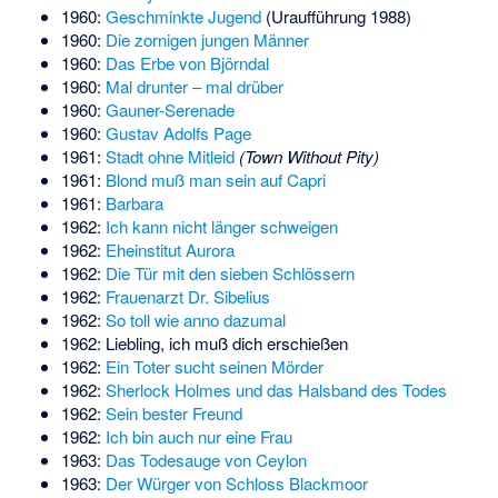
1960:
Geschminkte Jugend
(Uraufführung 1988)
1960:
Die zornigen jungen Männer
1960:
Das Erbe von Björndal
1960:
Mal drunter – mal drüber
1960:
Gauner-Serenade
1960:
Gustav Adolfs Page
1961:
Stadt ohne Mitleid
(Town Without Pity)
1961:
Blond muß man sein auf Capri
1961:
Barbara
1962:
Ich kann nicht länger schweigen
1962:
Eheinstitut Aurora
1962:
Die Tür mit den sieben Schlössern
1962:
Frauenarzt Dr. Sibelius
1962:
So toll wie anno dazumal
1962:
Liebling, ich muß dich erschießen
1962:
Ein Toter sucht seinen Mörder
1962:
Sherlock Holmes und das Halsband des Todes
1962:
Sein bester Freund
1962:
Ich bin auch nur eine Frau
1963:
Das Todesauge von Ceylon
1963:
Der Würger von Schloss Blackmoor