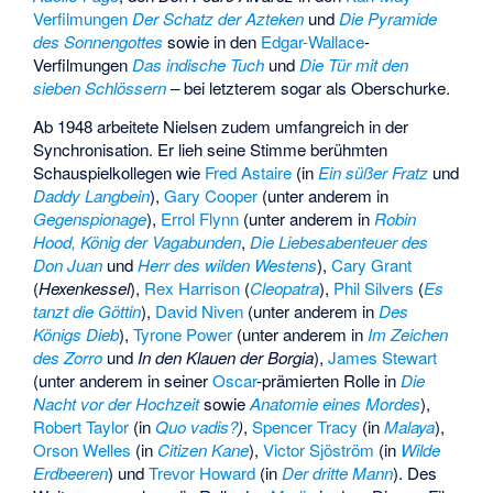
Verfilmungen
Der Schatz der Azteken
und
Die Pyramide
des Sonnengottes
sowie in den
Edgar-Wallace
-
Verfilmungen
Das indische Tuch
und
Die Tür mit den
sieben Schlössern
– bei letzterem sogar als Oberschurke.
Ab 1948 arbeitete Nielsen zudem umfangreich in der
Synchronisation. Er lieh seine Stimme berühmten
Schauspielkollegen wie
Fred Astaire
(in
Ein süßer Fratz
und
Daddy Langbein
),
Gary Cooper
(unter anderem in
Gegenspionage
),
Errol Flynn
(unter anderem in
Robin
Hood, König der Vagabunden
,
Die Liebesabenteuer des
Don Juan
und
Herr des wilden Westens
),
Cary Grant
(
Hexenkessel
),
Rex Harrison
(
Cleopatra
),
Phil Silvers
(
Es
tanzt die Göttin
),
David Niven
(unter anderem in
Des
Königs Dieb
),
Tyrone Power
(unter anderem in
Im Zeichen
des Zorro
und
In den Klauen der Borgia
),
James Stewart
(unter anderem in seiner
Oscar
-prämierten Rolle in
Die
Nacht vor der Hochzeit
sowie
Anatomie eines Mordes
),
Robert Taylor
(in
Quo vadis?
)
,
Spencer Tracy
(in
Malaya
),
Orson Welles
(in
Citizen Kane
),
Victor Sjöström
(in
Wilde
Erdbeeren
) und
Trevor Howard
(in
Der dritte Mann
). Des