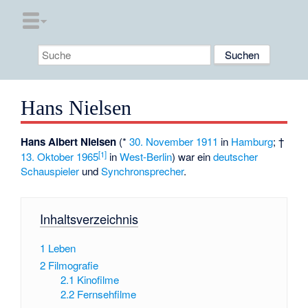
Hans Nielsen
Hans Albert Nielsen
(*
30. November
1911
in
Hamburg
; †
[
1
]
13. Oktober
1965
in
West-Berlin
) war ein
deutscher
Schauspieler
und
Synchronsprecher
.
Inhaltsverzeichnis
1
Leben
2
Filmografie
2.1
Kinofilme
2.2
Fernsehfilme