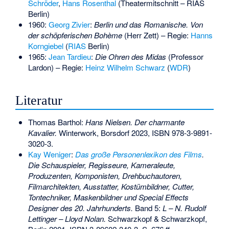
Schröder
,
Hans Rosenthal
(Theatermitschnitt – RIAS
Berlin)
1960:
Georg Zivier
:
Berlin und das Romanische. Von
der schöpferischen Bohème
(Herr Zett) – Regie:
Hanns
Korngiebel
(
RIAS
Berlin)
1965:
Jean Tardieu
:
Die Ohren des Midas
(Professor
Lardon) – Regie:
Heinz Wilhelm Schwarz
(
WDR
)
Literatur
Thomas Barthol:
Hans Nielsen. Der charmante
Kavalier.
Winterwork, Borsdorf 2023,
ISBN 978-3-9891-
3020-3
.
Kay Weniger
:
Das große Personenlexikon des Films
.
Die Schauspieler, Regisseure, Kameraleute,
Produzenten, Komponisten, Drehbuchautoren,
Filmarchitekten, Ausstatter, Kostümbildner, Cutter,
Tontechniker, Maskenbildner und Special Effects
Designer des 20. Jahrhunderts.
Band 5:
L – N. Rudolf
Lettinger – Lloyd Nolan.
Schwarzkopf & Schwarzkopf,