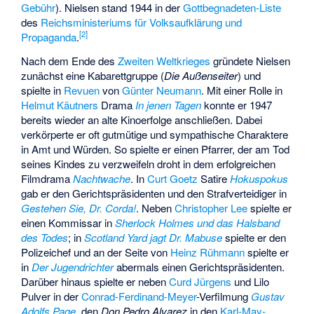
Gebühr
). Nielsen stand 1944 in der
Gottbegnadeten-Liste
des
Reichsministeriums für Volksaufklärung und
[
2
]
Propaganda
.
Nach dem Ende des
Zweiten Weltkrieges
gründete Nielsen
zunächst eine Kabarettgruppe (
Die Außenseiter
) und
spielte in
Revuen
von
Günter Neumann
. Mit einer Rolle in
Helmut Käutners
Drama
In jenen Tagen
konnte er 1947
bereits wieder an alte Kinoerfolge anschließen. Dabei
verkörperte er oft gutmütige und sympathische Charaktere
in Amt und Würden. So spielte er einen Pfarrer, der am Tod
seines Kindes zu verzweifeln droht in dem erfolgreichen
Filmdrama
Nachtwache
. In
Curt Goetz
Satire
Hokuspokus
gab er den Gerichtspräsidenten und den Strafverteidiger in
Gestehen Sie, Dr. Corda!
. Neben
Christopher Lee
spielte er
einen Kommissar in
Sherlock Holmes und das Halsband
des Todes
; in
Scotland Yard jagt Dr. Mabuse
spielte er den
Polizeichef und an der Seite von
Heinz Rühmann
spielte er
in
Der Jugendrichter
abermals einen Gerichtspräsidenten.
Darüber hinaus spielte er neben
Curd Jürgens
und
Lilo
Pulver
in der
Conrad-Ferdinand-Meyer
-Verfilmung
Gustav
Adolfs Page
, den
Don Pedro Alvarez
in den
Karl-May-