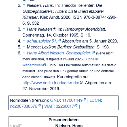
↑
Nielsen, Hans
. In: Theodor Kellenter:
Die
Gottbegnadeten : Hitlers Liste unersetzbarer
Künstler
. Kiel: Arndt, 2020,
ISBN 978-3-88741-290-
6
, S. 332
↑
Hans Nielsen †
. In:
Hamburger Abendblatt
.
Donnerstag, 14. Oktober 1965. S. 19.
↑
schauspieler 51.
Abgerufen am 5. Januar 2023
.
↑
Mende:
Lexikon Berliner Grabstätten
. S. 198.
↑
Hans Albert Nielsen. Schauspieler
.
(
Seite nicht
mehr abrufbar
, festgestellt im Juni 2025.
Suche in
Webarchiven
)
Info:
Der Link wurde automatisch als defekt
markiert. Bitte prüfe den Link gemäß
Anleitung
und entferne
Kurzbiografie auf
dann diesen Hinweis.
http://www.berlin.friedparks.de/
. Abgerufen am
27. November 2019.
Normdaten (Person):
GND
:
117001449
|
LCCN
:
no2007038576
|
VIAF
:
32260017
|
Personendaten
Nielsen, Hans
NAME