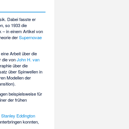
ik. Dabei fasste er
n, so 1933 die
 – in einem Artikel von
heorie der
Supernovae
r eine Arbeit über die
r die von
John H. van
aphie über die
satz über Spinwellen in
aren Modellen der
nsition).
gen beispielsweise für
einer der frühen
r Stanley Eddington
unterbringen konnten,