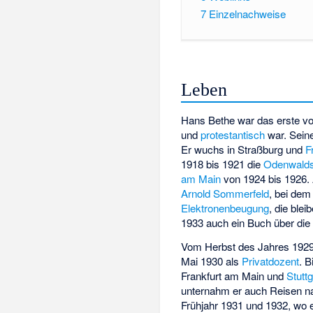
7
Einzelnachweise
Leben
Hans Bethe war das erste vo
und
protestantisch
war. Sein
Er wuchs in Straßburg und
F
1918 bis 1921 die
Odenwalds
am Main
von 1924 bis 1926. 
Arnold Sommerfeld
, bei dem
Elektronenbeugung
, die ble
1933 auch ein Buch über die E
Vom Herbst des Jahres 1929 
Mai 1930 als
Privatdozent
. B
Frankfurt am Main und
Stuttg
unternahm er auch Reisen 
Frühjahr 1931 und 1932, wo 