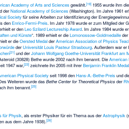
[
19
]
rican Academy of Arts and Sciences
gewählt.
1955 wurde ihm di
ed der
National Academy of Sciences
(Washington). Im Jahre 1961 erh
cal Society
für seine Arbeiten zur Identifizierung der Energiegewinn
lls den
Enrico-Fermi-Preis
. Im Jahr 1978 wurde er zum Mitglied der 
rhielt er den
Leo Szilard Lectureship Award
. Im Jahre 1984 wurde er 
haften und Künste
“. 1989 erhielt er die
Lomonossow-Goldmedaille
de
hielt er die
Oersted Medal
der
American Association of Physics Teac
orwürde
der
Universität Louis Pasteur Strasbourg
. Außerdem war er 
[
21
]
nchen
und der
Johann Wolfgang Goethe-Universität Frankfurt am 
Asteroid
(30828) Bethe
wurde 2002 nach ihm benannt. Die
American P
[
23
]
eit 1947 war,
zeichnete ihn 2005 mit ihrer
Benjamin Franklin Meda
American Physical Society
seit 1998 den
Hans-A.-Bethe-Preis
und die
es Weiteren wurde das
Bethe Center for Theoretical Physics
der
Rh
[
25
]
ch ihm benannt.
s für Physik
, als erster Physiker für ein Thema aus der
Astrophysik
(
[
26
]
en aus dem Jahre 1938).