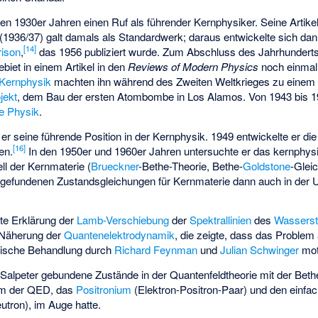
en 1930er Jahren einen Ruf als führender Kernphysiker. Seine Artike
(1936/37) galt damals als Standardwerk; daraus entwickelte sich da
[
14
]
rison
,
das 1956 publiziert wurde. Zum Abschluss des Jahrhunderts 
iet in einem Artikel in den
Reviews of Modern Physics
noch einma
Kernphysik
machten ihn während des Zweiten Weltkrieges zu einem 
jekt
, dem Bau der ersten Atombombe in Los Alamos. Von 1943 bis 19
e Physik
.
r seine führende Position in der Kernphysik. 1949 entwickelte er die 
[
16
]
en.
In den 1950er und 1960er Jahren untersuchte er das kernphys
ll der Kernmaterie (
Brueckner
-Bethe-Theorie, Bethe-
Goldstone
-Gleic
 gefundenen Zustandsgleichungen für Kernmaterie dann auch in der
te Erklärung der
Lamb-Verschiebung
der
Spektrallinien
des
Wasserst
n Näherung der
Quantenelektrodynamik
, die zeigte, dass das Problem 
istische Behandlung durch
Richard Feynman
und
Julian Schwinger
moti
 Salpeter gebundene Zustände in der Quantenfeldtheorie mit der
Beth
om der QED, das
Positronium
(Elektron-Positron-Paar) und den einfa
utron), im Auge hatte.