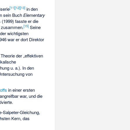
[
11
]
[
12
]
[
13
]
lserie
in den
nn sein Buch
Elementary
(1999) fasste er die
[
15
]
l zusammen.
Seine
der wichtigsten
46 war er dort Direktor
Theorie der „effektiven
ikalische
hung u. a.). In den
 Untersuchung von
offs
in einer ersten
angreifbar war, und die
vierte.
e-Salpeter-Gleichung
,
chsten Kern, das