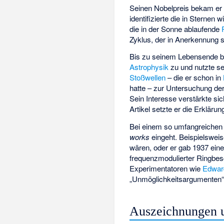
Seinen Nobelpreis bekam er n
identifizierte die in Sterne
die in der Sonne ablaufende
Zyklus, der in Anerkennung s
Bis zu seinem Lebensende bli
Astrophysik
zu und nutzte se
Stoßwellen
– die er schon in
hatte – zur Untersuchung de
Sein Interesse verstärkte sic
Artikel setzte er die Erkläru
Bei einem so umfangreichen 
works
eingeht. Beispielswei
wären, oder er gab 1937 ein
frequenzmodulierter Ringbes
Experimentatoren wie
Edward
„Unmöglichkeitsargumenten“
Auszeichnungen 