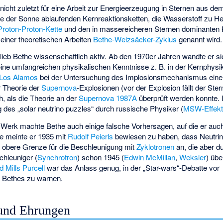
icht zuletzt für eine Arbeit zur Energieerzeugung in Sternen aus de
n wie der Sonne ablaufenden Kernreaktionsketten, die Wasserstoff zu 
Proton-Proton-Kette
und den in massereicheren Sternen dominanten Ko
einer theoretischen Arbeiten
Bethe-Weizsäcker-Zyklus
genannt wird.
eb Bethe wissenschaftlich aktiv. Ab den 1970er Jahren wandte er sic
ine umfangreichen physikalischen Kenntnisse z. B. in der Kernphysik
Los Alamos
bei der Untersuchung des Implosionsmechanismus ein
r Theorie der
Supernova
-Explosionen (vor der Explosion fällt der St
h, als die Theorie an der
Supernova 1987A
überprüft werden konnte. 
ng des „solar neutrino puzzles“ durch russische Physiker (
MSW-Effek
Werk machte Bethe auch einige falsche Vorhersagen, auf die er auc
se meinte er 1935 mit
Rudolf Peierls
bewiesen zu haben, dass Neutrin
e obere Grenze für die Beschleunigung mit
Zyklotronen
an, die aber d
chleuniger (
Synchrotron
) schon 1945 (
Edwin McMillan
,
Weksler
) übe
 Mills Purcell
war das Anlass genug, in der „Star-wars“-Debatte vor
 Bethes zu warnen.
und Ehrungen