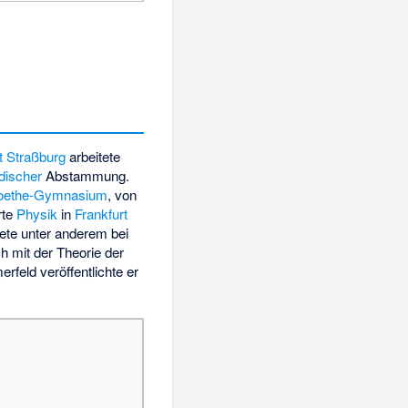
t Straßburg
arbeitete
üdischer
Abstammung.
oethe-Gymnasium
, von
rte
Physik
in
Frankfurt
ete unter anderem bei
h mit der Theorie der
rfeld veröffentlichte er