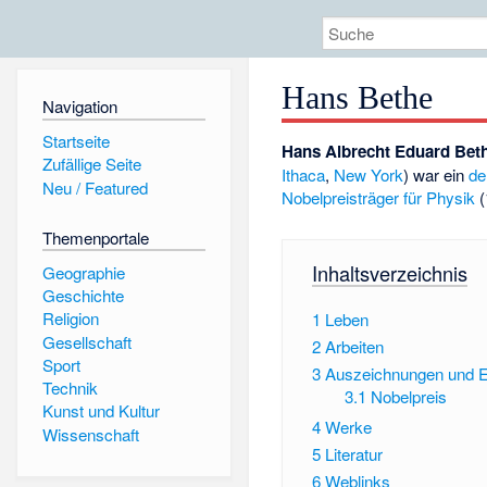
Hans Bethe
Navigation
Startseite
Hans Albrecht Eduard Bet
Zufällige Seite
Ithaca
,
New York
) war ein
de
Neu / Featured
Nobelpreisträger für Physik
(
Themenportale
Inhaltsverzeichnis
Geographie
Geschichte
Religion
1
Leben
Gesellschaft
2
Arbeiten
Sport
3
Auszeichnungen und 
Technik
3.1
Nobelpreis
Kunst und Kultur
4
Werke
Wissenschaft
5
Literatur
6
Weblinks