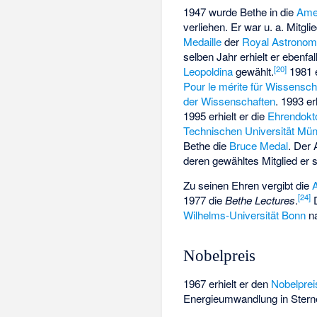
1947 wurde Bethe in die
Ame
verliehen. Er war u. a. Mitgli
Medaille
der
Royal Astronomi
selben Jahr erhielt er ebenfa
[
20
]
Leopoldina
gewählt.
1981 e
Pour le mérite für Wissensc
der Wissenschaften
. 1993 er
1995 erhielt er die
Ehrendokt
Technischen Universität Mü
Bethe die
Bruce Medal
. Der 
deren gewähltes Mitglied er s
Zu seinen Ehren vergibt die
[
24
]
1977 die
Bethe Lectures
.
D
Wilhelms-Universität Bonn
na
Nobelpreis
1967 erhielt er den
Nobelprei
Energieumwandlung in Stern