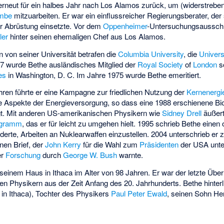
erneut für ein halbes Jahr nach Los Alamos zurück, um (widerstreben
ombe
mitzuarbeiten. Er war ein einflussreicher Regierungsberater, der
r Abrüstung einsetzte. Vor dem
Oppenheimer
-Untersuchungsausschus
ler
hinter seinen ehemaligen Chef aus Los Alamos.
 von seiner Universität betrafen die
Columbia University
, die
Univers
57 wurde Bethe ausländisches Mitglied der
Royal Society
of
London
so
es
in Washington, D. C. Im Jahre 1975 wurde Bethe emeritiert.
hren führte er eine Kampagne zur friedlichen Nutzung der
Kernenergi
e Aspekte der Energieversorgung, so dass eine 1988 erschienene Bio
gt. Mit anderen US-amerikanischen Physikern wie
Sidney Drell
äußert
ogramm
, das er für leicht zu umgehen hielt. 1995 schrieb Bethe einen 
orderte, Arbeiten an Nuklearwaffen einzustellen. 2004 unterschrieb e
nen Brief, der
John Kerry
für die Wahl zum
Präsidenten
der USA unter
er
Forschung
durch
George W. Bush
warnte.
seinem Haus in Ithaca im Alter von 98 Jahren. Er war der letzte Übe
n Physikern aus der Zeit Anfang des 20. Jahrhunderts. Bethe hinterl
9 in Ithaca), Tochter des Physikers
Paul Peter Ewald
, seinen Sohn He