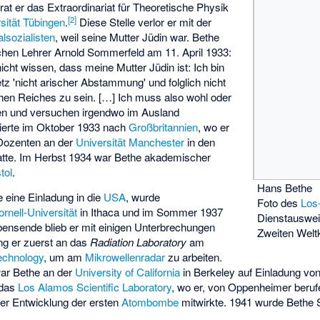
at er das Extraordinariat für Theoretische Physik
[
2
]
sität Tübingen
.
Diese Stelle verlor er mit der
alsozialisten
, weil seine Mutter Jüdin war. Bethe
hen Lehrer Arnold Sommerfeld am 11. April 1933:
icht wissen, dass meine Mutter Jüdin ist: Ich bin
 'nicht arischer Abstammung' und folglich nicht
en Reiches zu sein. […] Ich muss also wohl oder
en und versuchen irgendwo im Ausland
ierte im Oktober 1933 nach
Großbritannien
, wo er
 Dozenten an der
Universität Manchester
in den
atte. Im Herbst 1934 war Bethe akademischer
tol
.
Hans Bethe
e eine Einladung in die
USA
, wurde
Foto des
Los
ornell-Universität
in Ithaca und im Sommer 1937
Dienstauswe
bensende blieb er mit einigen Unterbrechungen
Zweiten Welt
ng er zuerst an das
Radiation Laboratory
am
Technology
, um am
Mikrowellenradar
zu arbeiten.
ar Bethe an der
University of California
in Berkeley auf Einladung vo
 das
Los Alamos Scientific Laboratory
, wo er, von Oppenheimer berufe
der Entwicklung der ersten
Atombombe
mitwirkte. 1941 wurde Bethe 