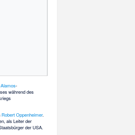
-Alamos
-
ises während des
kriegs
n
Robert Oppenheimer
.
n, als Leiter der
Staatsbürger der USA.