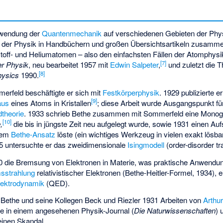
Anwendung der
Quantenmechanik
auf verschiedenen Gebieten der Phys
 der Physik in Handbüchern und großen Übersichtsartikeln zusamme
off- und Heliumatomen – also den einfachsten Fällen der Atomphysik
[
7
]
r Physik
, neu bearbeitet 1957 mit
Edwin Salpeter
,
und zuletzt die T
[
8
]
hysics
1990.
merfeld beschäftigte er sich mit
Festkörperphysik
. 1929 publizierte e
[
9
]
aus
eines Atoms in Kristallen
; diese Arbeit wurde Ausgangspunkt fü
ldtheorie
. 1933 schrieb Bethe zusammen mit Sommerfeld eine Monogr
[
10
]
,
die bis in jüngste Zeit neu aufgelegt wurde, sowie 1931 einen Auf
 dem
Bethe-Ansatz
löste (ein wichtiges Werkzeug in vielen exakt lösb
35 untersuchte er das zweidimensionale
Isingmodell
(order-disorder tra
 die Bremsung von Elektronen in Materie, was praktische Anwendun
sstrahlung
relativistischer Elektronen (
Bethe-Heitler-Formel
, 1934), 
lektrodynamik
(QED).
 Bethe und seine Kollegen Beck und Riezler 1931 Arbeiten von
Arthu
ie in einem angesehenen Physik-Journal (
Die Naturwissenschaften
) 
einen Skandal.