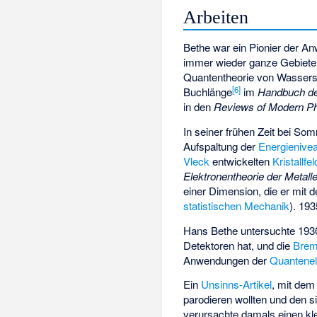
Arbeiten
Bethe war ein Pionier der 
immer wieder ganze Gebiete
Quantentheorie von Wasserst
[
6
]
Buchlänge
im
Handbuch de
in den
Reviews of Modern P
In seiner frühen Zeit bei Som
Aufspaltung der
Energienive
Vleck
entwickelten
Kristallfe
Elektronentheorie der Metalle
einer Dimension, die er mit
statistischen Mechanik
). 19
Hans Bethe untersuchte 1930
Detektoren hat, und die
Brem
Anwendungen der
Quantene
Ein
Unsinns-Artikel
, mit dem
parodieren wollten und den s
verursachte damals einen kl