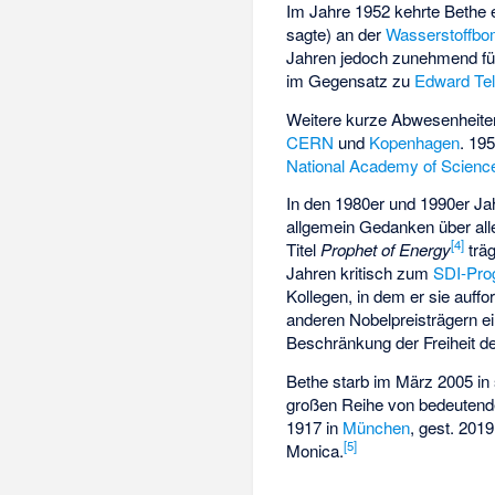
Im Jahre 1952 kehrte Bethe 
sagte) an der
Wasserstoffb
Jahren jedoch zunehmend fü
im Gegensatz zu
Edward Tel
Weitere kurze Abwesenheiten
CERN
und
Kopenhagen
. 19
National Academy of Scienc
In den 1980er und 1990er Ja
allgemein Gedanken über all
[
4
]
Titel
Prophet of Energy
trä
Jahren kritisch zum
SDI-Pr
Kollegen, in dem er sie auff
anderen Nobelpreisträgern ei
Beschränkung der Freiheit d
Bethe starb im März 2005 in 
großen Reihe von bedeutende
1917 in
München
, gest. 201
[
5
]
Monica.