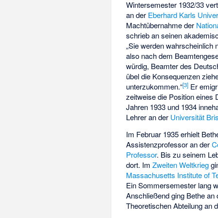
Wintersemester 1932/33 vertr
an der
Eberhard Karls Univer
Machtübernahme der
Nation
schrieb an seinen akademisc
„Sie werden wahrscheinlich n
also nach dem Beamtengesetz
würdig, Beamter des Deutsch
übel die Konsequenzen zieh
[
3
]
unterzukommen.“
Er emigr
zeitweise die Position eines
Jahren 1933 und 1934 inneh
Lehrer an der
Universität Bris
Im Februar 1935 erhielt Beth
Assistenzprofessor an der
C
Professor
. Bis zu seinem Le
dort. Im
Zweiten Weltkrieg
gi
Massachusetts Institute of 
Ein Sommersemester lang w
Anschließend ging Bethe an
Theoretischen Abteilung an 