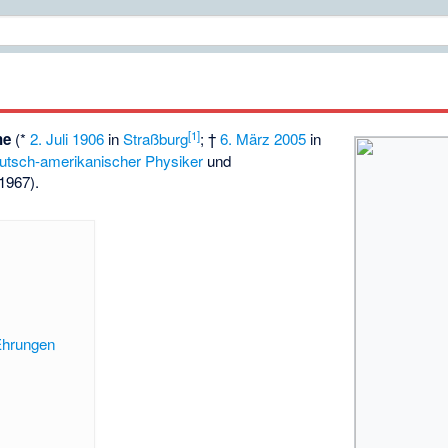
[
1
]
he
(*
2. Juli
1906
in
Straßburg
; †
6. März
2005
in
utsch-amerikanischer
Physiker
und
1967).
Ehrungen