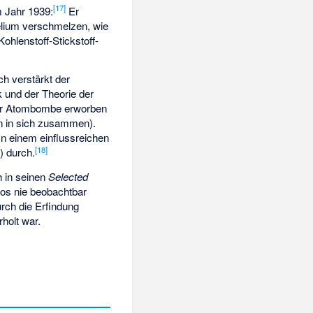
[
17
]
m Jahr 1939:
Er
Helium verschmelzen, wie
hlenstoff-Stickstoff-
h verstärkt der
 und der Theorie der
er Atombombe erworben
ern in sich zusammen).
In einem einflussreichen
[
18
]
t
) durch.
h in seinen
Selected
os nie beobachtbar
urch die Erfindung
rholt war.