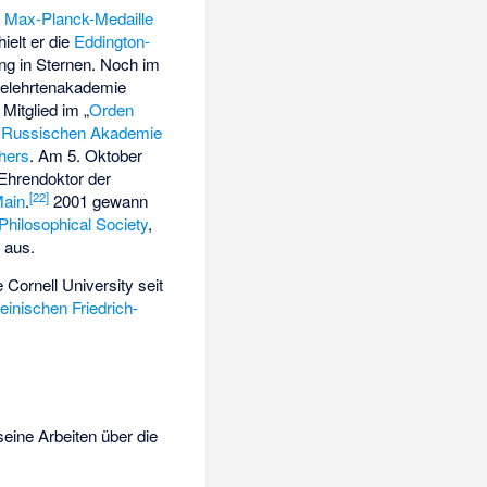
e
Max-Planck-Medaille
ielt er die
Eddington-
ung in Sternen. Noch im
Gelehrtenakademie
Mitglied im „
Orden
r
Russischen Akademie
hers
. Am 5. Oktober
Ehrendoktor der
[
22
]
Main
.
2001 gewann
hilosophical Society
,
l
aus.
 Cornell University seit
einischen Friedrich-
seine Arbeiten über die