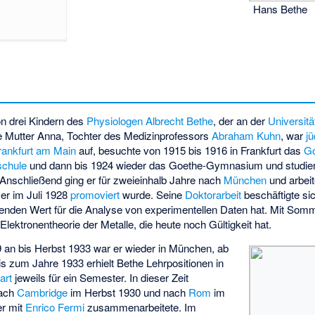
Hans Bethe
n drei Kindern des
Physiologen
Albrecht Bethe
, der an der
Universitä
e Mutter Anna, Tochter des Medizinprofessors
Abraham Kuhn
, war
j
rankfurt am Main
auf, besuchte von 1915 bis 1916 in Frankfurt das
G
chule
und dann bis 1924 wieder das Goethe-Gymnasium und studie
Anschließend ging er für zweieinhalb Jahre nach
München
und arbeit
 er im Juli 1928
promoviert
wurde. Seine
Doktorarbeit
beschäftigte sic
ibenden Wert für die Analyse von experimentellen Daten hat. Mit Somme
lektronentheorie der Metalle, die heute noch Gültigkeit hat.
an bis Herbst 1933 war er wieder in München, ab
is zum Jahre 1933 erhielt Bethe Lehrpositionen in
art
jeweils für ein Semester. In dieser Zeit
nach
Cambridge
im Herbst 1930 und nach
Rom
im
er mit
Enrico Fermi
zusammenarbeitete. Im