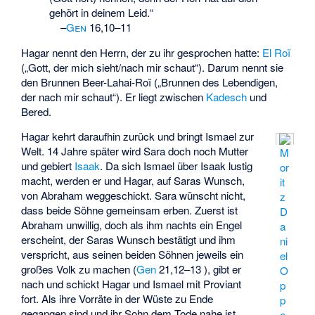
gehört in deinem Leid.“
–
Gen
16,10–11
Hagar nennt den Herrn, der zu ihr gesprochen hatte:
El Roï
(„Gott, der mich sieht/nach mir schaut“). Darum nennt sie
den Brunnen Beer-Lahai-Roï („Brunnen des Lebendigen,
der nach mir schaut“). Er liegt zwischen
Kadesch
und
Bered
.
Hagar kehrt daraufhin zurück und bringt Ismael zur
Welt. 14 Jahre später wird Sara doch noch Mutter
M
und gebiert
Isaak
. Da sich Ismael über Isaak lustig
or
macht, werden er und Hagar, auf Saras Wunsch,
it
von Abraham weggeschickt. Sara wünscht nicht,
z
dass beide Söhne gemeinsam erben. Zuerst ist
D
Abraham unwillig, doch als ihm nachts ein Engel
a
erscheint, der Saras Wunsch bestätigt und ihm
ni
verspricht, aus seinen beiden Söhnen jeweils ein
el
großes Volk zu machen (
Gen
21,12–13 ), gibt er
O
nach und schickt Hagar und Ismael mit Proviant
p
fort. Als ihre Vorräte in der Wüste zu Ende
p
gegangen sind und ihr Sohn dem Tode nahe ist,
e