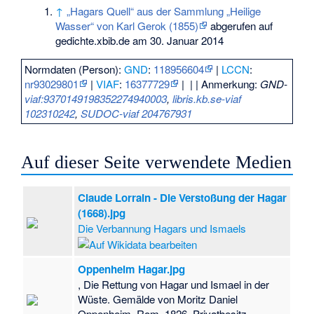
↑
„Hagars Quell“ aus der Sammlung „Heilige
Wasser“ von Karl Gerok (1855)
abgerufen auf
gedichte.xbib.de am 30. Januar 2014
Normdaten (Person):
GND
:
118956604
|
LCCN
:
nr93029801
|
VIAF
:
16377729
|
|
| Anmerkung:
GND-
viaf:9370149198352274940003
,
libris.kb.se-viaf
102310242
,
SUDOC-viaf 204767931
Auf dieser Seite verwendete Medien
Claude Lorrain - Die Verstoßung der Hagar
(1668).jpg
Die Verbannung Hagars und Ismaels
Oppenheim Hagar.jpg
, Die Rettung von Hagar und Ismael in der
Wüste. Gemälde von Moritz Daniel
Oppenheim, Rom, 1826. Privatbesitz