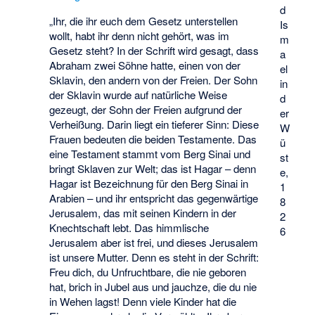
d
„Ihr, die ihr euch dem Gesetz unterstellen
Is
wollt, habt ihr denn nicht gehört, was im
m
Gesetz steht? In der Schrift wird gesagt, dass
a
Abraham zwei Söhne hatte, einen von der
el
Sklavin, den andern von der Freien. Der Sohn
in
der Sklavin wurde auf natürliche Weise
d
gezeugt, der Sohn der Freien aufgrund der
er
Verheißung. Darin liegt ein tieferer Sinn: Diese
W
Frauen bedeuten die beiden Testamente. Das
ü
eine Testament stammt vom Berg Sinai und
st
bringt Sklaven zur Welt; das ist Hagar – denn
e,
Hagar ist Bezeichnung für den Berg Sinai in
1
Arabien – und ihr entspricht das gegenwärtige
8
Jerusalem, das mit seinen Kindern in der
2
Knechtschaft lebt. Das himmlische
6
Jerusalem aber ist frei, und dieses Jerusalem
ist unsere Mutter. Denn es steht in der Schrift:
Freu dich, du Unfruchtbare, die nie geboren
hat, brich in Jubel aus und jauchze, die du nie
in Wehen lagst! Denn viele Kinder hat die