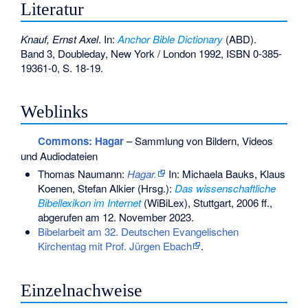
Literatur
Knauf, Ernst Axel
. In:
Anchor Bible Dictionary
(ABD).
Band 3, Doubleday, New York / London 1992,
ISBN 0-385-
19361-0
, S. 18-19.
Weblinks
Commons
: Hagar
– Sammlung von Bildern, Videos
und Audiodateien
Thomas Naumann:
Hagar.
In: Michaela Bauks, Klaus
Koenen, Stefan Alkier (Hrsg.):
Das wissenschaftliche
Bibellexikon im Internet
(WiBiLex), Stuttgart, 2006 ff.,
abgerufen am 12. November 2023.
Bibelarbeit am 32. Deutschen Evangelischen
Kirchentag mit Prof. Jürgen Ebach
.
Einzelnachweise