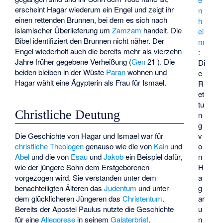
erscheint Hagar wiederum ein Engel und zeigt ihr
n
einen rettenden Brunnen, bei dem es sich nach
h
islamischer Überlieferung um
Zamzam
handelt. Die
ei
Bibel identifiziert den Brunnen nicht näher. Der
m
Engel wiederholt auch die bereits mehr als vierzehn
:
Jahre früher gegebene Verheißung (
Gen
21 ). Die
Di
beiden bleiben in der Wüste
Paran
wohnen und
e
Hagar wählt eine Ägypterin als Frau für Ismael.
R
et
tu
Christliche Deutung
n
g
v
Die Geschichte von Hagar und Ismael war für
o
christliche
Theologen
genauso wie die von
Kain
und
n
Abel
und die von
Esau
und
Jakob
ein Beispiel dafür,
H
wie der jüngere Sohn dem Erstgeborenen
a
vorgezogen wird. Sie verstanden unter dem
g
benachteiligten Älteren das
Judentum
und unter
ar
dem glücklicheren Jüngeren das
Christentum
.
u
Bereits der
Apostel Paulus
nutzte die Geschichte
n
für eine
Allegorese
in seinem
Galaterbrief
.