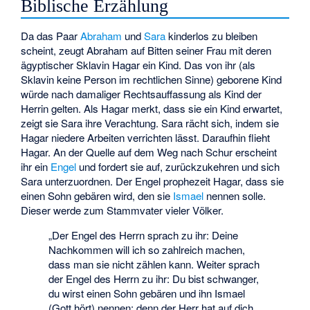
Biblische Erzählung
Da das Paar
Abraham
und
Sara
kinderlos zu bleiben
scheint, zeugt Abraham auf Bitten seiner Frau mit deren
ägyptischer Sklavin Hagar ein Kind. Das von ihr (als
Sklavin keine Person im rechtlichen Sinne) geborene Kind
würde nach damaliger Rechtsauffassung als Kind der
Herrin gelten. Als Hagar merkt, dass sie ein Kind erwartet,
zeigt sie Sara ihre Verachtung. Sara rächt sich, indem sie
Hagar niedere Arbeiten verrichten lässt. Daraufhin flieht
Hagar. An der Quelle auf dem Weg nach
Schur
erscheint
ihr ein
Engel
und fordert sie auf, zurückzukehren und sich
Sara unterzuordnen. Der Engel prophezeit Hagar, dass sie
einen Sohn gebären wird, den sie
Ismael
nennen solle.
Dieser werde zum Stammvater vieler Völker.
„Der Engel des Herrn sprach zu ihr: Deine
Nachkommen will ich so zahlreich machen,
dass man sie nicht zählen kann. Weiter sprach
der Engel des Herrn zu ihr: Du bist schwanger,
du wirst einen Sohn gebären und ihn Ismael
(Gott hört) nennen; denn der Herr hat auf dich