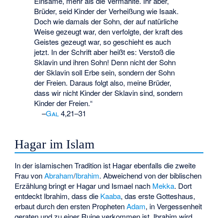
Einsame, mehr als die Vermählte. Ihr aber,
Brüder, seid Kinder der Verheißung wie Isaak.
Doch wie damals der Sohn, der auf natürliche
Weise gezeugt war, den verfolgte, der kraft des
Geistes gezeugt war, so geschieht es auch
jetzt. In der Schrift aber heißt es: Verstoß die
Sklavin und ihren Sohn! Denn nicht der Sohn
der Sklavin soll Erbe sein, sondern der Sohn
der Freien. Daraus folgt also, meine Brüder,
dass wir nicht Kinder der Sklavin sind, sondern
Kinder der Freien.“
–
Gal
4,21–31
Hagar im Islam
In der islamischen Tradition ist Hagar ebenfalls die zweite
Frau von
Abraham
/
Ibrahim
. Abweichend von der biblischen
Erzählung bringt er Hagar und Ismael nach
Mekka
. Dort
entdeckt Ibrahim, dass die
Kaaba
, das erste Gotteshaus,
erbaut durch den ersten Propheten
Adam
, in Vergessenheit
geraten und zu einer Ruine verkommen ist. Ibrahim wird