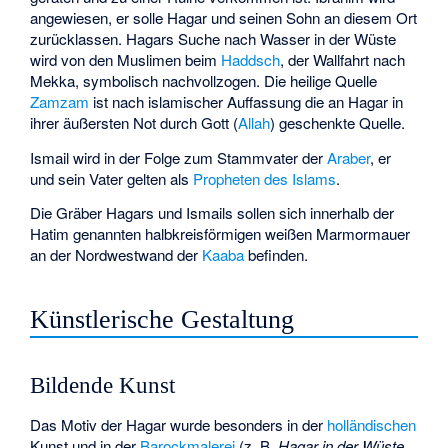
angewiesen, er solle Hagar und seinen Sohn an diesem Ort
zurücklassen. Hagars Suche nach Wasser in der Wüste
wird von den Muslimen beim
Haddsch
, der Wallfahrt nach
Mekka, symbolisch nachvollzogen. Die heilige Quelle
Zamzam
ist nach islamischer Auffassung die an Hagar in
ihrer äußersten Not durch Gott (
Allah
) geschenkte Quelle.
Ismail wird in der Folge zum Stammvater der
Araber
, er
und sein Vater gelten als
Propheten des Islams
.
Die Gräber Hagars und Ismails sollen sich innerhalb der
Hatim
genannten halbkreisförmigen weißen Marmormauer
an der Nordwestwand der
Kaaba
befinden.
Künstlerische Gestaltung
Bildende Kunst
Das Motiv der Hagar wurde besonders in der
holländischen
Kunst und in der
Barockmalerei
(z. B.
Hagar in der Wüste