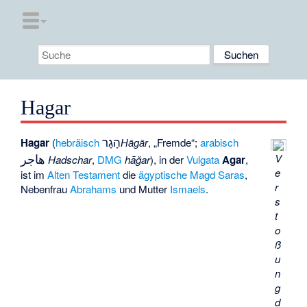
Hagar
הָגָר
Hagar
(
hebräisch
, „Fremde“;
arabisch
Hāgār
هاجر
V
Hadschar
,
DMG
hāǧar
), in der
Vulgata
Agar
,
e
ist im
Alten Testament
die
ägyptische
Magd
Saras
,
r
Nebenfrau
Abrahams
und Mutter
Ismaels
.
s
t
o
ß
u
n
g
d