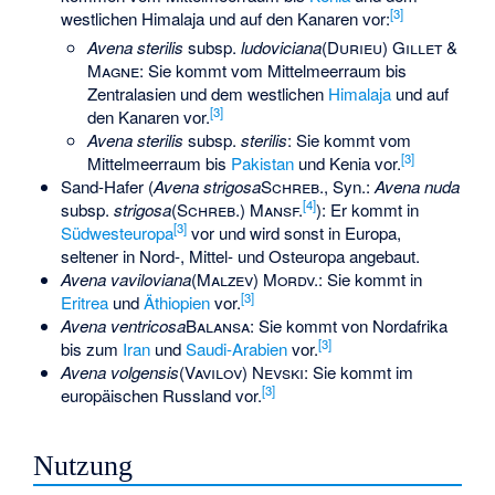
[
3
]
westlichen Himalaja und auf den Kanaren vor:
Avena sterilis
subsp.
ludoviciana
(Durieu) Gillet &
Magne
: Sie kommt vom Mittelmeerraum bis
Zentralasien und dem westlichen
Himalaja
und auf
[
3
]
den Kanaren vor.
Avena sterilis
subsp.
sterilis
: Sie kommt vom
[
3
]
Mittelmeerraum bis
Pakistan
und Kenia vor.
Sand-Hafer
(
Avena strigosa
Schreb.
, Syn.:
Avena nuda
[
4
]
subsp.
strigosa
(Schreb.) Mansf.
): Er kommt in
[
3
]
Südwesteuropa
vor und wird sonst in Europa,
seltener in Nord-, Mittel- und Osteuropa angebaut.
Avena vaviloviana
(Malzev) Mordv.
: Sie kommt in
[
3
]
Eritrea
und
Äthiopien
vor.
Avena ventricosa
Balansa
: Sie kommt von Nordafrika
[
3
]
bis zum
Iran
und
Saudi-Arabien
vor.
Avena volgensis
(Vavilov) Nevski
: Sie kommt im
[
3
]
europäischen Russland vor.
Nutzung