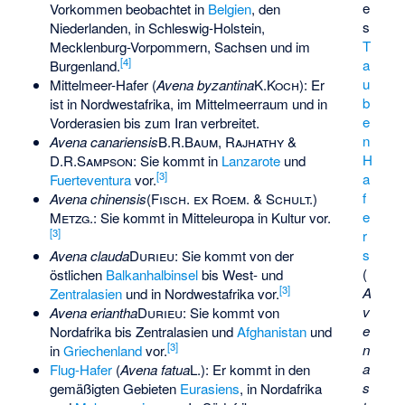
e
Vorkommen beobachtet in
Belgien
, den
s
Niederlanden, in Schleswig-Holstein,
T
Mecklenburg-Vorpommern, Sachsen und im
[
4
]
a
Burgenland.
u
Mittelmeer-Hafer
(
Avena byzantina
K.Koch
): Er
b
ist in Nordwestafrika, im Mittelmeerraum und in
e
Vorderasien bis zum Iran verbreitet.
n
Avena canariensis
B.R.Baum, Rajhathy &
H
D.R.Sampson
: Sie kommt in
Lanzarote
und
[
3
]
a
Fuerteventura
vor.
f
Avena chinensis
(Fisch. ex Roem. & Schult.)
e
Metzg.
: Sie kommt in Mitteleuropa in Kultur vor.
[
3
]
r
s
Avena clauda
Durieu
: Sie kommt von der
(
östlichen
Balkanhalbinsel
bis West- und
[
3
]
A
Zentralasien
und in Nordwestafrika vor.
v
Avena eriantha
Durieu
: Sie kommt von
e
Nordafrika bis Zentralasien und
Afghanistan
und
[
3
]
n
in
Griechenland
vor.
a
Flug-Hafer
(
Avena fatua
L.
): Er kommt in den
s
gemäßigten Gebieten
Eurasiens
, in Nordafrika