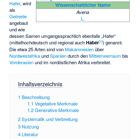
Hafer
, wird
Wissenschaftlicher Name
als
Avena
Getreide
L.
angebaut
und wie
dessen Samen umgangssprachlich ebenfalls „Hafer“
[
1
]
(mittelhochdeutsch und regional auch
Haber
) genannt.
Die etwa 25 Arten sind von
Makaronesien
über
Nordwestafrika
und
Spanien
durch den
Mittelmeerraum
bis
Vorderasien
und im nordöstlichen Afrika verbreitet.
Inhaltsverzeichnis
1
Beschreibung
1.1
Vegetative Merkmale
1.2
Generative Merkmale
2
Systematik und Verbreitung
3
Nutzung
4
Literatur