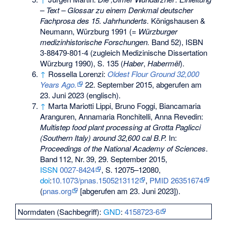
– Text – Glossar zu einem Denkmal deutscher
Fachprosa des 15. Jahrhunderts.
Königshausen &
Neumann, Würzburg 1991 (=
Würzburger
medizinhistorische Forschungen.
Band 52),
ISBN
3-88479-801-4
(zugleich Medizinische Dissertation
Würzburg 1990), S. 135 (
Haber
,
Habermël
).
↑
Rossella Lorenzi:
Oldest Flour Ground 32,000
Years Ago.
22. September 2015,
abgerufen am
23. Juni 2023
(englisch).
↑
Marta Mariotti Lippi, Bruno Foggi, Biancamaria
Aranguren, Annamaria Ronchitelli, Anna Revedin:
Multistep food plant processing at Grotta Paglicci
(Southern Italy) around 32,600 cal B.P.
In:
Proceedings of the National Academy of Sciences
.
Band
112
,
Nr.
39
, 29. September 2015,
ISSN
0027-8424
,
S.
12075–12080
,
doi
:
10.1073/pnas.1505213112
,
PMID 26351674
(
pnas.org
[abgerufen am 23. Juni 2023]).
Normdaten (Sachbegriff):
GND
:
4158723-6