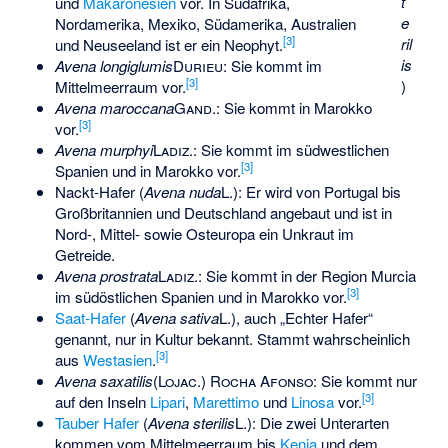
t
und
Makaronesien
vor. In Südafrika,
e
Nordamerika, Mexiko, Südamerika, Australien
[
3
]
ril
und Neuseeland ist er ein Neophyt.
is
Avena longiglumis
Durieu
: Sie kommt im
[
3
]
)
Mittelmeerraum vor.
Avena maroccana
Gand.
: Sie kommt in Marokko
[
3
]
vor.
Avena murphyi
Ladiz.
: Sie kommt im südwestlichen
[
3
]
Spanien und in Marokko vor.
Nackt-Hafer
(
Avena nuda
L.
): Er wird von Portugal bis
Großbritannien und Deutschland angebaut und ist in
Nord-, Mittel- sowie Osteuropa ein Unkraut im
Getreide.
Avena prostrata
Ladiz.
: Sie kommt in der
Region Murcia
[
3
]
im südöstlichen Spanien und in Marokko vor.
Saat-Hafer
(
Avena sativa
L.
), auch „Echter Hafer“
genannt, nur in Kultur bekannt. Stammt wahrscheinlich
[
3
]
aus
Westasien
.
Avena saxatilis
(Lojac.) Rocha Afonso
: Sie kommt nur
[
3
]
auf den Inseln
Lipari
,
Marettimo
und
Linosa
vor.
Tauber Hafer
(
Avena sterilis
L.
): Die zwei Unterarten
kommen vom Mittelmeerraum bis
Kenia
und dem