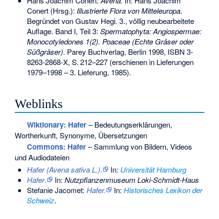
Hans Joachim Conert:
Avena.
In: Hans Joachim
Conert (Hrsg.):
Illustrierte Flora von Mitteleuropa
.
Begründet von Gustav Hegi. 3., völlig neubearbeitete
Auflage. Band I, Teil 3:
Spermatophyta: Angiospermae:
Monocotyledones 1(2). Poaceae (Echte Gräser oder
Süßgräser)
. Parey Buchverlag, Berlin 1998,
ISBN 3-
8263-2868-X
,
S.
212–227
(erschienen in Lieferungen
1979–1998 – 3. Lieferung, 1985).
Weblinks
Wiktionary: Hafer
– Bedeutungserklärungen,
Wortherkunft, Synonyme, Übersetzungen
Commons
: Hafer
– Sammlung von Bildern, Videos
und Audiodateien
Hafer (Avena sativa L.)
.
In:
Universität Hamburg
Hafer
.
In:
Nutzpflanzenmuseum Loki-Schmidt-Haus
Stefanie Jacomet:
Hafer.
In:
Historisches Lexikon der
Schweiz
.