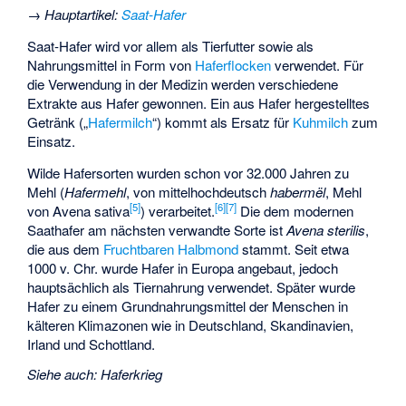
→
Hauptartikel
:
Saat-Hafer
Saat-Hafer wird vor allem als Tierfutter sowie als
Nahrungsmittel in Form von
Haferflocken
verwendet. Für
die Verwendung in der Medizin werden verschiedene
Extrakte aus Hafer gewonnen. Ein aus Hafer hergestelltes
Getränk („
Hafermilch
“) kommt als Ersatz für
Kuhmilch
zum
Einsatz.
Wilde Hafersorten wurden schon vor 32.000 Jahren zu
Mehl (
Hafermehl
, von mittelhochdeutsch
habermël
, Mehl
[
5
]
[
6
]
[
7
]
von Avena sativa
) verarbeitet.
Die dem modernen
Saathafer am nächsten verwandte Sorte ist
Avena sterilis
,
die aus dem
Fruchtbaren Halbmond
stammt. Seit etwa
1000 v. Chr. wurde Hafer in Europa angebaut, jedoch
hauptsächlich als Tiernahrung verwendet. Später wurde
Hafer zu einem Grundnahrungsmittel der Menschen in
kälteren Klimazonen wie in Deutschland, Skandinavien,
Irland und Schottland.
Siehe auch
:
Haferkrieg