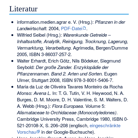
Literatur
information.medien.agrar e. V. (Hrsg.):
Pflanzen in der
Landwirtschaft.
2004,
PDF-Datei
.
Wilfried Seibel (Hrsg.):
Warenkunde Getreide –
Inhaltsstoffe, Analytik, Reinigung, Trocknung, Lagerung,
Vermarktung, Verarbeitung
. Agrimedia, Bergen/Dumme
2005,
ISBN 3-86037-257-2
.
Walter Erhardt, Erich Götz, Nils Bödeker, Siegmund
Seybold:
Der große Zander. Enzyklopädie der
Pflanzennamen. Band 2. Arten und Sorten.
Eugen
Ulmer, Stuttgart 2008,
ISBN 978-3-8001-5406-7
.
Maria da Luz de Oliveira Tavares Monteiro da Rocha
Afonso:
Avena L.
In: T. G. Tutin, V. H. Heywood, N. A.
Burges, D. M. Moore, D. H. Valentine, S. M. Walters, D.
A. Webb (Hrsg.):
Flora Europaea
. Volume 5:
Alismataceae to Orchidaceae (Monocotyledones)
.
Cambridge University Press, Cambridge 1980,
ISBN 0-
521-20108-X
,
S.
206–208
(englisch,
eingeschränkte
Vorschau
in der Google-Buchsuche).