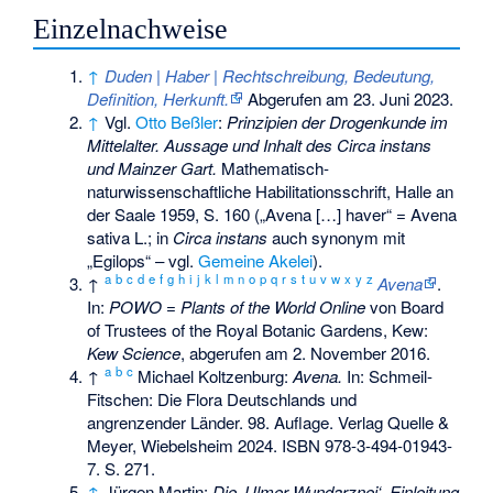
Einzelnachweise
↑
Duden | Haber | Rechtschreibung, Bedeutung,
Definition, Herkunft.
Abgerufen am 23. Juni 2023
.
↑
Vgl.
Otto Beßler
:
Prinzipien der Drogenkunde im
Mittelalter. Aussage und Inhalt des Circa instans
und Mainzer Gart.
Mathematisch-
naturwissenschaftliche Habilitationsschrift, Halle an
der Saale 1959, S. 160 („Avena […] haver“ = Avena
sativa L.; in
Circa instans
auch synonym mit
„Egilops“ – vgl.
Gemeine Akelei
).
a
b
c
d
e
f
g
h
i
j
k
l
m
n
o
p
q
r
s
t
u
v
w
x
y
z
↑
Avena
.
In:
POWO
=
Plants of the World Online
von Board
of Trustees of the Royal Botanic Gardens, Kew:
Kew Science
, abgerufen am 2. November 2016.
a
b
c
↑
Michael Koltzenburg:
Avena.
In: Schmeil-
Fitschen: Die Flora Deutschlands und
angrenzender Länder. 98. Auflage. Verlag Quelle &
Meyer, Wiebelsheim 2024.
ISBN 978-3-494-01943-
7
. S. 271.
↑
Jürgen Martin:
Die ‚Ulmer Wundarznei‘. Einleitung