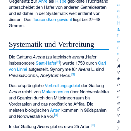
Gegensatz zur
Ähre
als
Rispe
gebildete Fruchtstand
a
unterscheidet den Hafer von anderen Getreidearten
a
und ist daher in der Systematik weit entfernt von
t-
diesen. Das
Tausendkorngewicht
liegt bei 27–48
H
Gramm.
a
f
e
Systematik und Verbreitung
r
s
Die Gattung
Avena
(zu lateinisch
avena
‚Hafer‘,
(
[
2
]
insbesondere
Saat-Hafer
) wurde 1753 durch
Carl
A
von Linné
aufgestellt. Synonyme für
Avena
L. sind
v
[
3
]
Preissia
Corda
,
Anelytrum
Hack.
e
n
Das ursprüngliche
Verbreitungsgebiet
der Gattung
a
Avena
reicht von
Makaronesien
über Nordwestafrika
s
und Spanien durch den Mittelmeerraum bis
a
Vorderasien und das nordöstliche Afrika. Die
ti
meisten biologischen
Arten
kommen in Südspanien
v
[
3
]
und Nordwestafrika vor.
a
[
3
]
In der Gattung
Avena
gibt es etwa 25 Arten:
)