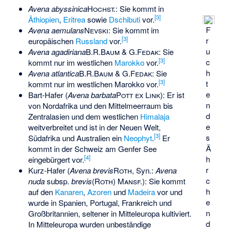
Avena abyssinica
Hochst.
: Sie kommt in
[
3
]
Äthiopien
,
Eritrea
sowie
Dschibuti
vor.
F
Avena aemulans
Nevski
: Sie kommt im
[
3
]
r
europäischen
Russland
vor.
u
Avena agadiriana
B.R.Baum & G.Fedak
: Sie
[
3
]
c
kommt nur im westlichen
Marokko
vor.
h
Avena atlantica
B.R.Baum & G.Fedak
: Sie
[
3
]
t
kommt nur im westlichen Marokko vor.
e
Bart-Hafer
(
Avena barbata
Pott ex Link
): Er ist
n
von Nordafrika und den Mittelmeerraum bis
d
Zentralasien und dem westlichen
Himalaja
e
weitverbreitet und ist in der Neuen Welt,
[
3
]
s
Südafrika und Australien ein
Neophyt
.
Er
Ä
kommt in der Schweiz am Genfer See
[
4
]
h
eingebürgert vor.
r
Kurz-Hafer
(
Avena brevis
Roth
, Syn.:
Avena
c
nuda
subsp.
brevis
(Roth) Mansf.
): Sie kommt
h
auf den
Kanaren
,
Azoren
und
Madeira
vor und
e
wurde in Spanien, Portugal, Frankreich und
n
Großbritannien, seltener in Mitteleuropa kultiviert.
d
In Mitteleuropa wurden unbeständige