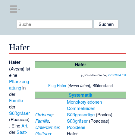
Hafer
Hafer
Hafer
(
Avena
) ist
eine
(c) Christian Fischer,
CC BY-SA 3.0
Pflanzeng
Flug-Hafer
(
), Blütenstand
Avena fatua
attung
in
der
Systematik
Familie
Monokotyledonen
der
Commeliniden
Süßgräser
Ordnung
:
Süßgrasartige
(Poales)
(Poaceae)
Familie
:
Süßgräser
(Poaceae)
. Eine
Art
,
Unterfamilie
:
Pooideae
der
Saat-
Gattung
:
Hafer