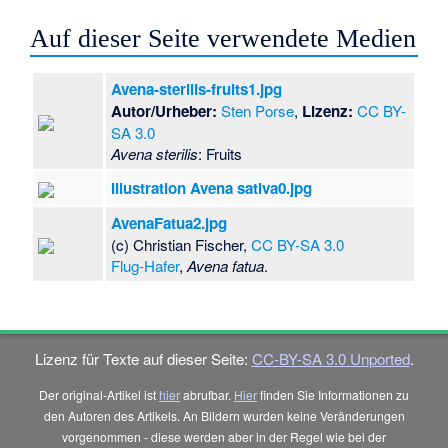
Auf dieser Seite verwendete Medien
Avena-sterilis-fruits1.jpg
Autor/Urheber:
Sten Porse
,
Lizenz:
CC BY-
SA 3.0
Avena sterilis
: Fruits
Illustration Avena sativa0.jpg
AvenaFatua2.jpg
(c) Christian Fischer,
CC BY-SA 3.0
Flug-Hafer
,
Avena fatua
.
Lizenz für Texte auf dieser Seite:
CC-BY-SA 3.0 Unported
.
Der original-Artikel ist
hier
abrufbar.
Hier
finden Sie Informationen zu
den Autoren des Artikels. An Bildern wurden keine Veränderungen
vorgenommen - diese werden aber in der Regel wie bei der