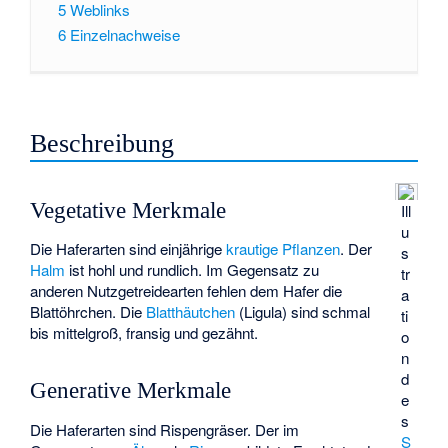
5
Weblinks
6
Einzelnachweise
Beschreibung
Vegetative Merkmale
Ill
u
Die Haferarten sind einjährige
krautige Pflanzen
. Der
s
Halm
ist hohl und rundlich. Im Gegensatz zu
tr
anderen Nutzgetreidearten fehlen dem Hafer die
a
Blattöhrchen. Die
Blatthäutchen
(Ligula) sind schmal
ti
bis mittelgroß, fransig und gezähnt.
o
n
d
Generative Merkmale
e
s
Die Haferarten sind
Rispengräser
. Der im
S