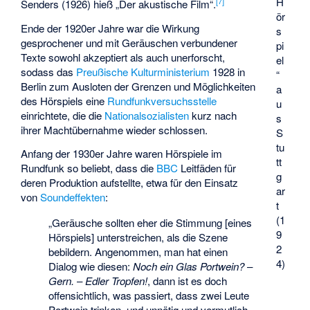
H
[
7
]
Senders (1926) hieß „Der akustische Film“.
ör
Ende der 1920er Jahre war die Wirkung
s
gesprochener und mit Geräuschen verbundener
pi
Texte sowohl akzeptiert als auch unerforscht,
el
sodass das
Preußische Kulturministerium
1928 in
“
Berlin zum Ausloten der Grenzen und Möglichkeiten
a
des Hörspiels eine
Rundfunkversuchsstelle
u
einrichtete, die die
Nationalsozialisten
kurz nach
s
ihrer Machtübernahme wieder schlossen.
S
tu
Anfang der 1930er Jahre waren Hörspiele im
tt
Rundfunk so beliebt, dass die
BBC
Leitfäden für
g
deren Produktion aufstellte, etwa für den Einsatz
ar
von
Soundeffekten
:
t
(1
„Geräusche sollten eher die Stimmung [eines
9
Hörspiels] unterstreichen, als die Szene
2
bebildern. Angenommen, man hat einen
4)
Dialog wie diesen:
Noch ein Glas Portwein?
–
Gern.
–
Edler Tropfen!
, dann ist es doch
offensichtlich, was passiert, dass zwei Leute
Portwein trinken, und unnötig und vermutlich