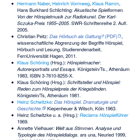
Hermann Naber
,
Heinrich Vormweg
,
Klaus Ramm
,
Hans Burkhard Schlichting
:
Akustische Spielformen.
Von der Hörspielmusik zur Radiokunst. Der Karl-
Sczuka-Preis 1955–2005.
SWR-Schriftenreihe 2. Aufl.
2005.
Christian Peitz:
Das Hörbuch als Gattung?
(PDF)
,
wissenschaftliche Abgrenzung der Begriffe Hörspiel,
Hörbuch und Lesung, Studierendenarbeit,
FernUniversität Hagen, 2011.
Klaus Schöning
(Hrsg.):
Hörspielmacher:
Autorenportraits und Essays.
Königstein/Ts., Athenäum
1983,
ISBN 3-7610-8255-X
.
Klaus Schöning (Hrsg.):
Schriftsteller und Hörspiel:
Reden zum Hörspielpreis der Kriegsblinden.
Königstein/Ts, Athenäum 1981.
Heinz Schwitzke
:
Das Hörspiel. Dramaturgie und
Geschichte.
Kiepenheuer & Witsch, Köln 1963.
Heinz Schwitzke u. a. (Hrsg.):
Reclams Hörspielführer
1969.
Annette Vielhauer
:
Welt aus Stimmen. Analyse und
Typologie des Hörspieldialogs.
ars una, Neuried 1999,