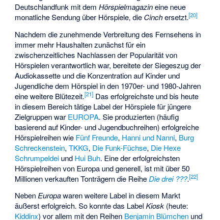
Deutschlandfunk mit dem
Hörspielmagazin
eine neue
[
20
]
monatliche Sendung über Hörspiele, die
Cinch
ersetzt.
Nachdem die zunehmende Verbreitung des Fernsehens in
immer mehr Haushalten zunächst für ein
zwischenzeitliches Nachlassen der Popularität von
Hörspielen verantwortlich war, bereitete der Siegeszug der
Audiokassette und die Konzentration auf Kinder und
Jugendliche dem Hörspiel in den 1970er- und 1980-Jahren
[
21
]
eine weitere Blütezeit.
Das erfolgreichste und bis heute
in diesem Bereich tätige Label der Hörspiele für jüngere
Zielgruppen war
EUROPA
. Sie produzierten (häufig
basierend auf Kinder- und Jugendbuchreihen) erfolgreiche
Hörspielreihen wie
Fünf Freunde
,
Hanni und Nanni
,
Burg
Schreckenstein
,
TKKG
,
Die Funk-Füchse
,
Die Hexe
Schrumpeldei
und
Hui Buh
. Eine der erfolgreichsten
Hörspielreihen von Europa und generell, ist mit über 50
[
22
]
Millionen verkauften Tonträgern die Reihe
Die drei ???
.
Neben
Europa
waren weitere Label in diesem Markt
äußerst erfolgreich. So konnte das Label
Kiosk
(heute:
Kiddinx
) vor allem mit den Reihen
Benjamin Blümchen
und