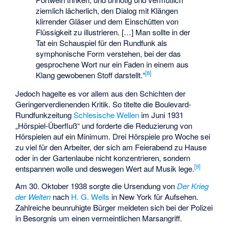
ziemlich lächerlich, den Dialog mit Klängen
klirrender Gläser und dem Einschütten von
Flüssigkeit zu illustrieren. […] Man sollte in der
Tat ein Schauspiel für den Rundfunk als
symphonische Form verstehen, bei der das
gesprochene Wort nur ein Faden in einem aus
[
8
]
Klang gewobenen Stoff darstellt.“
Jedoch hagelte es vor allem aus den Schichten der
Geringerverdienenden Kritik. So titelte die Boulevard-
Rundfunkzeitung
Schlesische Wellen
im Juni 1931
„Hörspiel-Überfluß“ und forderte die Reduzierung von
Hörspielen auf ein Minimum. Drei Hörspiele pro Woche sei
zu viel für den Arbeiter, der sich am Feierabend zu Hause
oder in der Gartenlaube nicht konzentrieren, sondern
[
9
]
entspannen wolle und deswegen Wert auf Musik lege.
Am 30. Oktober 1938 sorgte die Ursendung von
Der Krieg
der Welten
nach
H. G. Wells
in New York für Aufsehen.
Zahlreiche beunruhigte Bürger meldeten sich bei der Polizei
in Besorgnis um einen vermeintlichen Marsangriff.