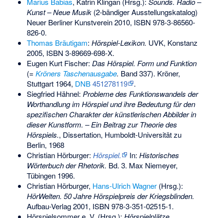
Marius Babias
,
Katrin Klingan
(Hrsg.):
Sounds. Radio –
Kunst – Neue Musik
(2-bändiger Ausstellungskatalog)
Neuer Berliner Kunstverein 2010,
ISBN 978-3-86560-
826-0
.
Thomas Bräutigam
:
Hörspiel-Lexikon.
UVK, Konstanz
2005,
ISBN 3-89669-698-X
.
Eugen Kurt Fischer
:
Das Hörspiel. Form und Funktion
(=
Kröners Taschenausgabe
.
Band 337). Kröner,
Stuttgart 1964,
DNB
451278119
.
Siegfried Hähnel
:
Probleme des Funktionswandels der
Worthandlung im Hörspiel und ihre Bedeutung für den
spezifischen Charakter der künstlerischen Abbilder in
dieser Kunstform. – Ein Beitrag zur Theorie des
Hörspiels.
, Dissertation, Humboldt-Universität zu
Berlin, 1968
Christian Hörburger
:
Hörspiel.
In:
Historisches
Wörterbuch der Rhetorik.
Bd. 3. Max Niemeyer,
Tübingen 1996.
Christian Hörburger,
Hans-Ulrich Wagner
(Hrsg.):
HörWelten. 50 Jahre Hörspielpreis der Kriegsblinden.
Aufbau-Verlag 2001,
ISBN 978-3-351-02515-1
.
Hörspielsommer e. V.
(Hrsg.):
Hörspielplätze.