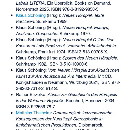
Labels LITERA
. Ein Überblick. Books on Demand,
Norderstedt 2025,
ISBN 978-3-8192-9858-5
.
Klaus Schöning
(Hrsg.):
Neues Hörspiel. Texte
Partituren.
Suhrkamp 1969.
Klaus Schöning (Hrsg.):
Neues Hörspiel. Essays,
Analysen, Gespräche.
Suhrkamp 1970.
Klaus Schöning (Hrsg.):
Neues Hörspiel O-Ton. Der
Konsument als Produzent. Versuche. Arbeitsberichte.
Suhrkamp, Frankfurt 1974,
ISBN 3-518-00705-X
.
Klaus Schöning (Hrsg.):
Spuren des Neuen Hörspiels.
Suhrkamp 1982,
ISBN 3-518-10900-6
.
Klaus Schöning:
Vom Neuen Hörspiel zur Akustischen
Kunst zur Ars Acustica als Ars Intermedia.
Mit CD.
Königshausen & Neumann, Würzburg 2021,
ISBN 978-
3-8260-7318-2
. 812 S.
Rainer Strzolka
:
Abriss zur Geschichte des Hörspiels
in der Weimarer Republik.
Koechert, Hannover 2004,
ISBN 3-922556-78-7
.
Matthias Thalheim
:
Dramaturgisch inszenatorische
Konsequenzen der Kunstkopf-Stereophonie in
funkdramatischen Produktionen
, Diplomarbeit,