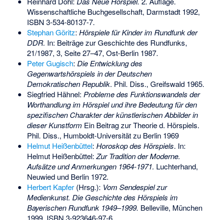
Reinhard Döhl:
Das Neue Hörspiel.
2. Auflage.
Wissenschaftliche Buchgesellschaft, Darmstadt 1992,
ISBN 3-534-80137-7
.
Stephan Göritz
:
Hörspiele für Kinder im Rundfunk der
DDR.
In: Beiträge zur Geschichte des Rundfunks,
21/1987, 3, Seite 27–47, Ost-Berlin 1987.
Peter Gugisch
:
Die Entwicklung des
Gegenwartshörspiels in der Deutschen
Demokratischen Republik
. Phil. Diss., Greifswald 1965.
Siegfried Hähnel:
Probleme des Funktionswandels der
Worthandlung im Hörspiel und ihre Bedeutung für den
spezifischen Charakter der künstlerischen Abbilder in
dieser Kunstform
Ein Beitrag zur Theorie d. Hörspiels.
Phil. Diss., Humboldt-Universität zu Berlin 1969
Helmut Heißenbüttel
:
Horoskop des Hörspiels
. In:
Helmut Heißenbüttel:
Zur Tradition der Moderne.
Aufsätze und Anmerkungen 1964-1971.
Luchterhand,
Neuwied und Berlin 1972.
Herbert Kapfer
(Hrsg.):
Vom Sendespiel zur
Medienkunst. Die Geschichte des Hörspiels im
Bayerischen Rundfunk 1949–1999.
Belleville, München
1999,
ISBN 3-923646-97-6
.