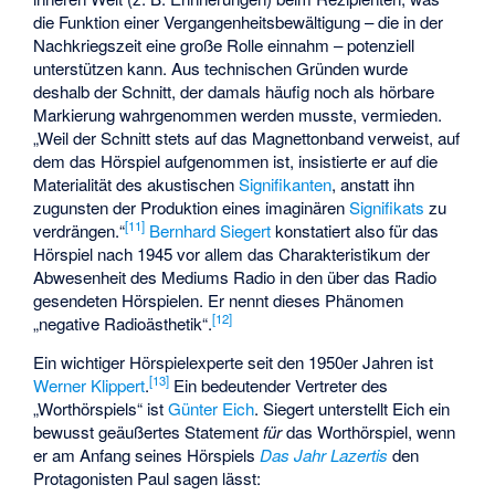
die Funktion einer Vergangenheitsbewältigung – die in der
Nachkriegszeit eine große Rolle einnahm – potenziell
unterstützen kann. Aus technischen Gründen wurde
deshalb der Schnitt, der damals häufig noch als hörbare
Markierung wahrgenommen werden musste, vermieden.
„Weil der Schnitt stets auf das Magnettonband verweist, auf
dem das Hörspiel aufgenommen ist, insistierte er auf die
Materialität des akustischen
Signifikanten
, anstatt ihn
zugunsten der Produktion eines imaginären
Signifikats
zu
[
11
]
verdrängen.“
Bernhard Siegert
konstatiert also für das
Hörspiel nach 1945 vor allem das Charakteristikum der
Abwesenheit des Mediums Radio in den über das Radio
gesendeten Hörspielen. Er nennt dieses Phänomen
[
12
]
„negative Radioästhetik“.
Ein wichtiger Hörspielexperte seit den 1950er Jahren ist
[
13
]
Werner Klippert
.
Ein bedeutender Vertreter des
„Worthörspiels“ ist
Günter Eich
. Siegert unterstellt Eich ein
bewusst geäußertes Statement
für
das Worthörspiel, wenn
er am Anfang seines Hörspiels
Das Jahr Lazertis
den
Protagonisten Paul sagen lässt: