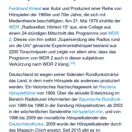
Ferdinand Kriwet
war Autor und Produzent einer Reihe von
Hörspielen der 1960er und 70er Jahre, die sich mit
Medientheorie beschäftigten. Am 21. Mai 1979 strahlte der
WDR
„Radioselbst. Hörtext 15“ aus, eine Collage aus
einem 24-stündigen Mitschnitt des Programms von
WDR
2
. Dieses von ihm selbst „Supersendung des Radios rund
um die Uhr“ genannte Experimentalhörspiel bestand aus
2200 Tonschnipseln und zeigte vor allem eins: dass das
Programm von WDR 2 auch in dieser subjektiven
[
19
]
Verkürzung nach WDR 2 klang.
Deutschland ist wegen seiner föderalen Rundfunkstruktur
das Land, in dem mehr Hörspiele als anderswo produziert
werden. Ein historisches Nachschlagewerk ist
Reclams
Hörspielführer
von 1969. Über die aktuelle Entwicklung im
Bereich Radiokunst informierten der
Bayerische Rundfunk
von 1989 bis 1996 in der Sendung
Hörspielnotizen
, ab 2003
in der wöchentlichen Sendereihe
hör!spiel!art.mix
, und von
1996 bis 2009 der monatliche
Hörspielkalender
des
Deutschlandfunks
. 2009 wurde der
Hörspielkalender
durch
das Magazin
Cinch
ersetzt. Seit 2015 gibt es im