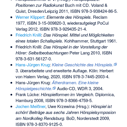
Positionen zur Radiokunst
Buch mit CD. Voland &
Quist, Dresden/Leipzig 2011,
ISBN 978-3-938424-86-5
.
Werner Klippert
:
Elemente des Hörspiels.
Reclam
1977,
ISBN 3-15-009820-3
, wiederaufgelegt PoCul
Verlag 2012,
ISBN 978-3-929435-21-4
.
Friedrich Knilli
:
Das Hörspiel. Mittel und Möglichkeiten
eines totalen Schallspiels.
Kohlhammer, Stuttgart 1961.
Friedrich Knilli:
Das Hörspiel in der Vorstellung der
Hörer: Selbstbeobachtungen
Peter Lang 2010,
ISBN
978-3-631-56127-0
.
Hans-Jürgen Krug
:
Kleine Geschichte des Hörspiels.
3. überarbeitete und erweiterte Auflage. Köln: Herbert
von Halem Verlag, 2020,
ISBN 978-3-7445-2003-4
.
Hans-Jürgen Krug:
Ätherdramen. Eine kleine
Hörspielgeschichte.
Audio-CD, WDR 3, 2004.
Frank Lücke
:
Hörspielformen im Vergleich
. Diplomica,
Hamburg 2008,
ISBN 978-3-8366-4759-5
.
Jochen Meißner
,
Uwe Krzewina
(Hrsg.):
Hörspiel ist
schön! Beiträge aus sechs Jahren Hörspielsymposion
am Nordkolleg Rendsburg.
BoD, Norderstedt 2009,
ISBN 978-3-8370-9125-0
.