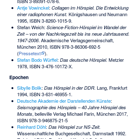
ISBN 3-89391-078-6
.
Antje Vowinckel
:
Collagen im Hörspiel. Die Entwicklung
einer radiophonen Kunst.
Königshausen und Neumann
1995,
ISBN 3-8260-1015-9
.
Stefan Weich:
Science-Fiction-Hörspiel im Wandel der
Zeit – von der Nachkriegszeit bis ins neue Jahrtausend.
1947-2006
. Akademische Verlagsgemeinschaft,
München 2010,
ISBN 978-3-86306-692-5
(
Pressetext
).
Stefan Bodo Würffel
:
Das deutsche Hörspiel.
Metzler
1978,
ISBN 3-476-10172-X
.
Epochen
Sibylle Bolik
:
Das Hörspiel in der DDR.
Lang, Frankfurt
1994,
ISBN 3-631-46955-1
.
Deutsche Akademie der Darstellenden Künste
:
Seismographie des Hörspiels – 40 Jahre Hörspiel des
Monats
, belleville Verlag Michael Farin, München 2017,
ISBN 978-3-946875-21-5
Reinhard Döhl
:
Das Hörspiel zur NS-Zeit.
Wissenschaftliche Buchgesellschaft, Darmstadt 1992.