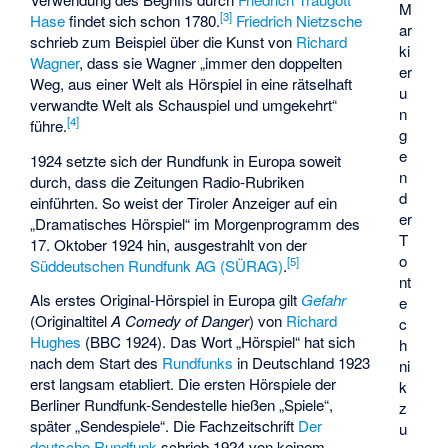
M
[
3
]
Hase
findet sich schon 1780.
Friedrich Nietzsche
ar
schrieb zum Beispiel über die Kunst von
Richard
ki
Wagner
, dass sie Wagner „immer den doppelten
er
Weg, aus einer Welt als Hörspiel in eine rätselhaft
u
verwandte Welt als Schauspiel und umgekehrt“
n
[
4
]
führe.
g
e
1924 setzte sich der Rundfunk in Europa soweit
n
durch, dass die Zeitungen Radio-Rubriken
d
einführten. So weist der
Tiroler Anzeiger
auf ein
er
„Dramatisches Hörspiel“ im Morgenprogramm des
T
17. Oktober 1924 hin, ausgestrahlt von der
o
[
5
]
Süddeutschen Rundfunk AG (SÜRAG)
.
nt
Als erstes Original-Hörspiel in Europa gilt
Gefahr
e
(Originaltitel
A Comedy of Danger
) von
Richard
c
Hughes
(BBC 1924). Das Wort „Hörspiel“ hat sich
h
nach dem Start des
Rundfunks
in Deutschland 1923
ni
erst langsam etabliert. Die ersten Hörspiele der
k
Berliner Rundfunk-Sendestelle hießen „Spiele“,
z
später „Sendespiele“. Die Fachzeitschrift
Der
u
deutsche Rundfunk
schrieb 1924 von keinem