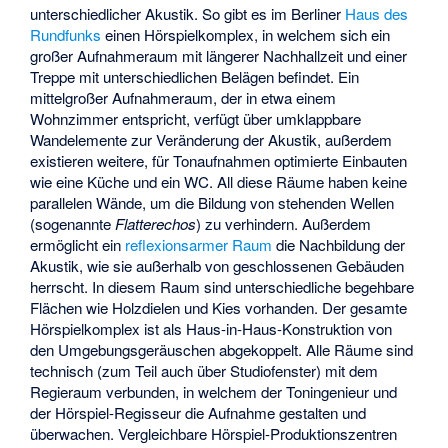
unterschiedlicher Akustik. So gibt es im Berliner
Haus des
Rundfunks
einen Hörspielkomplex, in welchem sich ein
großer Aufnahmeraum mit längerer Nachhallzeit und einer
Treppe mit unterschiedlichen Belägen befindet. Ein
mittelgroßer Aufnahmeraum, der in etwa einem
Wohnzimmer entspricht, verfügt über umklappbare
Wandelemente zur Veränderung der Akustik, außerdem
existieren weitere, für Tonaufnahmen optimierte Einbauten
wie eine Küche und ein WC. All diese Räume haben keine
parallelen Wände, um die Bildung von stehenden Wellen
(sogenannte
Flatterechos
) zu verhindern. Außerdem
ermöglicht ein
reflexionsarmer Raum
die Nachbildung der
Akustik, wie sie außerhalb von geschlossenen Gebäuden
herrscht. In diesem Raum sind unterschiedliche begehbare
Flächen wie Holzdielen und Kies vorhanden. Der gesamte
Hörspielkomplex ist als Haus-in-Haus-Konstruktion von
den Umgebungsgeräuschen abgekoppelt. Alle Räume sind
technisch (zum Teil auch über Studiofenster) mit dem
Regieraum verbunden, in welchem der Toningenieur und
der Hörspiel-Regisseur die Aufnahme gestalten und
überwachen. Vergleichbare Hörspiel-Produktionszentren