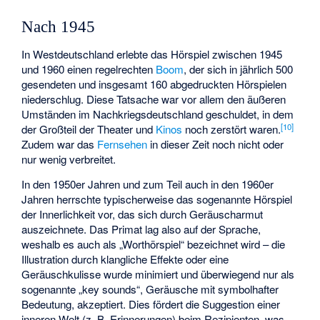
Nach 1945
In Westdeutschland erlebte das Hörspiel zwischen 1945
und 1960 einen regelrechten
Boom
, der sich in jährlich 500
gesendeten und insgesamt 160 abgedruckten Hörspielen
niederschlug. Diese Tatsache war vor allem den äußeren
Umständen im Nachkriegsdeutschland geschuldet, in dem
[
10
]
der Großteil der Theater und
Kinos
noch zerstört waren.
Zudem war das
Fernsehen
in dieser Zeit noch nicht oder
nur wenig verbreitet.
In den 1950er Jahren und zum Teil auch in den 1960er
Jahren herrschte typischerweise das sogenannte Hörspiel
der Innerlichkeit vor, das sich durch Geräuscharmut
auszeichnete. Das Primat lag also auf der Sprache,
weshalb es auch als „Worthörspiel“ bezeichnet wird – die
Illustration durch klangliche Effekte oder eine
Geräuschkulisse wurde minimiert und überwiegend nur als
sogenannte „key sounds“, Geräusche mit symbolhafter
Bedeutung, akzeptiert. Dies fördert die Suggestion einer
inneren Welt (z. B. Erinnerungen) beim Rezipienten, was