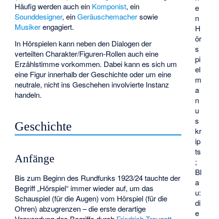
Häufig werden auch ein
Komponist
, ein
e
Sounddesigner
, ein
Geräuschemacher
sowie
n
Musiker
engagiert.
H
ör
In Hörspielen kann neben den Dialogen der
s
verteilten Charakter/Figuren-Rollen auch eine
pi
Erzählstimme vorkommen. Dabei kann es sich um
el
eine Figur innerhalb der Geschichte oder um eine
m
neutrale, nicht ins Geschehen involvierte Instanz
a
handeln.
n
u
s
Geschichte
kr
ip
ts
Anfänge
;
Bl
Bis zum Beginn des Rundfunks 1923/24 tauchte der
a
Begriff „Hörspiel“ immer wieder auf, um das
u:
Schauspiel (für die Augen) vom Hörspiel (für die
di
Ohren) abzugrenzen – die erste derartige
e
Verwendung des Begriffs durch
Friedrich Traugott