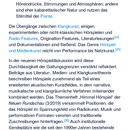
Höreindrücke, Stimmungen und Atmosphären; andere
sind eher kabarettistischer Natur und nutzen das
Stilmittel der
Pointe
.
Die Übergänge zwischen
Klangkunst
, einigen
experimentellen oder nicht-klassischen Hörspielen und
[
24
]
Radio-Features
, Originalton-Features, Literaturlesungen
und Dokumentationen sind fließend. Das Genre
Hörspiel
[
25
]
und Medienkunst
reicht von Performance bis Netzkunst.
In der neueren Hörspieldiskussion wird diese
Durchlässigkeit der Gattungsgrenzen verstärkt reflektiert.
Beiträge aus Literatur-, Medien- und Klangkunsttheorie
beschreiben Hörspiele zunehmend als Teil eines
erweiterten akustischen Kunstfeldes, in dem narrative,
musikalische und klangräumliche Verfahren miteinander
kombiniert werden. Das Themenheft „Himmel Hörspiel“ der
Neuen Rundschau
(3/2019) versammelt Positionen, die
das Hörspiel im Spannungsfeld von Radiokunst, Musik und
performativen Formaten verorten und traditionelle
[
26
]
Zuschreibungen hinterfragen.
Auch institutionelle
Sendeplätze wie die seit den 1990er-Jahren bestehende