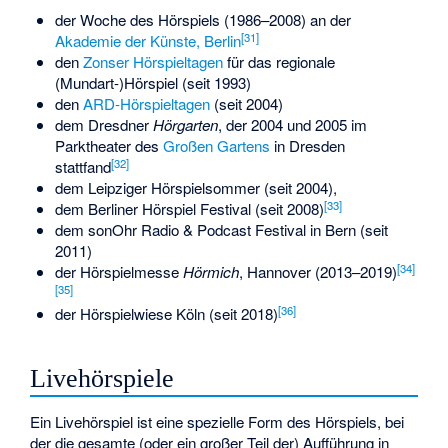
der Woche des Hörspiels (1986–2008) an der
[
31
]
Akademie der Künste, Berlin
den
Zonser Hörspieltagen
für das regionale
(Mundart-)Hörspiel (seit 1993)
den
ARD-Hörspieltagen
(seit 2004)
dem Dresdner
Hörgarten
, der 2004 und 2005 im
Parktheater des
Großen Gartens
in Dresden
[
32
]
stattfand
dem Leipziger
Hörspielsommer
(seit 2004),
[
33
]
dem Berliner Hörspiel Festival (seit 2008)
dem
sonOhr Radio & Podcast
Festival in Bern (seit
2011)
[
34
]
der Hörspielmesse
Hörmich
, Hannover (2013–2019)
[
35
]
[
36
]
der
Hörspielwiese Köln
(seit 2018)
Livehörspiele
Ein
Livehörspiel
ist eine spezielle Form des Hörspiels, bei
der die gesamte (oder ein großer Teil der) Aufführung in