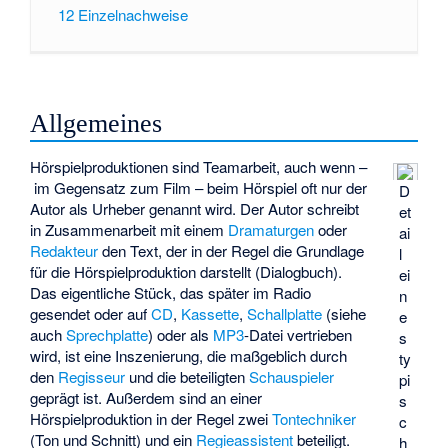
12
Einzelnachweise
Allgemeines
Hörspielproduktionen sind Teamarbeit, auch wenn –
im Gegensatz zum Film – beim Hörspiel oft nur der
D
Autor als Urheber genannt wird. Der Autor schreibt
et
in Zusammenarbeit mit einem
Dramaturgen
oder
ai
Redakteur
den Text, der in der Regel die Grundlage
l
für die Hörspielproduktion darstellt (Dialogbuch).
ei
Das eigentliche Stück, das später im Radio
n
gesendet oder auf
CD
,
Kassette
,
Schallplatte
(siehe
e
auch
Sprechplatte
) oder als
MP3
-Datei vertrieben
s
wird, ist eine Inszenierung, die maßgeblich durch
ty
den
Regisseur
und die beteiligten
Schauspieler
pi
geprägt ist. Außerdem sind an einer
s
Hörspielproduktion in der Regel zwei
Tontechniker
c
(Ton und Schnitt) und ein
Regieassistent
beteiligt.
h