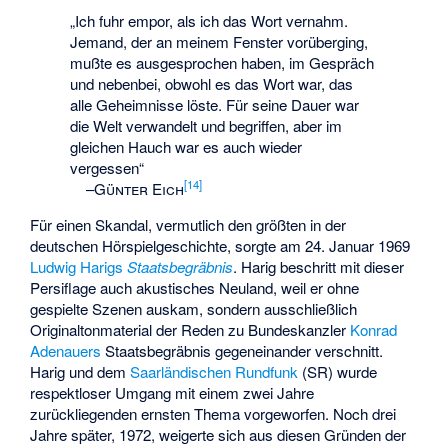
„Ich fuhr empor, als ich das Wort vernahm.
Jemand, der an meinem Fenster vorüberging,
mußte es ausgesprochen haben, im Gespräch
und nebenbei, obwohl es das Wort war, das
alle Geheimnisse löste. Für seine Dauer war
die Welt verwandelt und begriffen, aber im
gleichen Hauch war es auch wieder
vergessen“
[
14
]
–
Günter Eich
Für einen Skandal, vermutlich den größten in der
deutschen Hörspielgeschichte, sorgte am 24. Januar 1969
Ludwig Harigs
Staatsbegräbnis
. Harig beschritt mit dieser
Persiflage auch akustisches Neuland, weil er ohne
gespielte Szenen auskam, sondern ausschließlich
Originaltonmaterial der Reden zu Bundeskanzler
Konrad
Adenauers
Staatsbegräbnis gegeneinander verschnitt.
Harig und dem
Saarländischen Rundfunk
(SR) wurde
respektloser Umgang mit einem zwei Jahre
zurückliegenden ernsten Thema vorgeworfen. Noch drei
Jahre später, 1972, weigerte sich aus diesen Gründen der