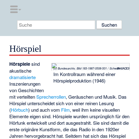
Hörspiel
Hörspiele
sind
(c) Bundesarchiv, Bild 183-1987-0508-501 / Schwahn / CC-BY-SA 3.0
akustische
Im
Kontrollraum
während einer
dramatisierte
Hörspielproduktion (1946)
Inszenierungen
von Geschichten
mit verteilten
Sprecherrollen
, Geräuschen und Musik. Das
Hörspiel unterscheidet sich von einer reinen Lesung
(
Hörbuch
) und auch vom
Film
, weil ihm keine visuellen
Elemente eigen sind. Hörspiele wurden ursprünglich für den
Hörfunk entwickelt und dort ausgestrahlt. Sie sind damit die
erste originäre Kunstform, die das Radio in den 1920er
Jahren hervorgebracht hat. Seitdem hat sich das Hörspiel