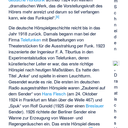
m
„dramatischen Werk, das die Vorstellungskraft des
S
Hörers mehr anreizt und darum so tief verfangen
c
[
6
]
kann, wie das Funkspiel“.
h
n
Die deutsche Hörspielgeschichte reicht bis in das
ei
Jahr 1918 zurück. Damals begann man bei der
d
Firma
Telefunken
mit Bearbeitungen von
e
Theaterstücken für die Ausstrahlung per Funk. 1923
n
inszenierte der Ingenieur F. A. Tiburtius in den
Experimentalstudios von Telefunken, deren
künstlerischer Leiter er war, das erste richtige
„
Hörspiel nach heutigen Maßstäben. Es hatte den
D
Titel „Anke“ und spielte in einem Leuchtturm.
ra
Gesendet wurde es nie. Die ersten im deutschen
m
Radio ausgestrahlten Hörspiele waren „Zauberei auf
at
dem Sender“ von
Hans Flesch
(am 24. Oktober
is
1924 in Frankfurt am Main über die Welle 467) und
c
„Spuk“ von Rolf Gunold (1925 über einen
Breslauer
h
Sender). 1926 richtete der Berliner Sender eine
e
Wanne zur Erzeugung von Wasser- und
s
Regengeräuschen ein. Das erste Hörspiel dieses