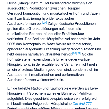
Reihe „Klangkunst“ im Deutschlandradio widmen sich
ausdrücklich Produktionen zwischen Hörspiel,
Geräuschkomposition und musikalischer Form und tragen
damit zur Etablierung hybrider akustischer
[
27
]
Ausdrucksformen bei.
Zeitgenössische Produktionen
greifen diese Grenzauflösungen auf, indem sie
musikalische Formen mit serieller Erzählstruktur
verbinden. Das Berliner Hörspielfestival beschreibt im Jahr
2025 das Konzeptalbum
Kalte Kreise
als fortlaufende,
episodisch aufgebaute Erzählung mit gerappten Texten und
[
28
]
[
29
]
hebt dessen narrativen Charakter hervor.
Solche
Formate stehen exemplarisch für eine gegenwärtige
Hörspielpraxis, in der erzählerische Verfahren nicht mehr
an ein einzelnes Medium gebunden sind, sondern sich im
Austausch mit musikalischen und performativen
Ausdrucksformen weiterentwickeln.
Einige beliebte Radio- und Kaufhörspiele werden als Live-
Hörspiele mit Sprechern auf einer Bühne vor Publikum
aufgeführt. Dies geschieht beispielsweise sehr erfolgreich
mit bestimmten Folgen der Hörspielreihe
Die drei ???
.
Dabei besteht eine größere Nähe zur
szenischen Lesung
.