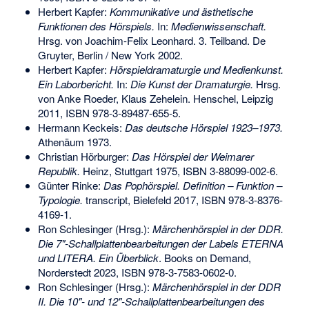
Herbert Kapfer:
Kommunikative und ästhetische
Funktionen des Hörspiels.
In:
Medienwissenschaft.
Hrsg. von Joachim-Felix Leonhard. 3. Teilband. De
Gruyter, Berlin / New York 2002.
Herbert Kapfer:
Hörspieldramaturgie und Medienkunst.
Ein Laborbericht.
In:
Die Kunst der Dramaturgie.
Hrsg.
von Anke Roeder, Klaus Zehelein. Henschel, Leipzig
2011,
ISBN 978-3-89487-655-5
.
Hermann Keckeis
:
Das deutsche Hörspiel 1923–1973.
Athenäum 1973.
Christian Hörburger
:
Das Hörspiel der Weimarer
Republik.
Heinz, Stuttgart 1975,
ISBN 3-88099-002-6
.
Günter Rinke:
Das Pophörspiel. Definition – Funktion –
Typologie.
transcript, Bielefeld 2017,
ISBN 978-3-8376-
4169-1
.
Ron Schlesinger (Hrsg.):
Märchenhörspiel in der DDR.
Die 7"-Schallplattenbearbeitungen der Labels ETERNA
und LITERA. Ein Überblick
. Books on Demand,
Norderstedt 2023,
ISBN 978-3-7583-0602-0
.
Ron Schlesinger (Hrsg.):
Märchenhörspiel in der DDR
II. Die 10"- und 12"-Schallplattenbearbeitungen des