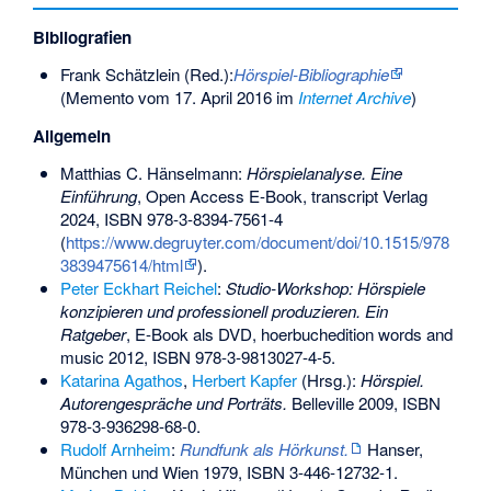
Bibliografien
Frank Schätzlein
(Red.):
Hörspiel-Bibliographie
(
Memento
vom 17. April 2016 im
Internet Archive
)
Allgemein
Matthias C. Hänselmann
:
Hörspielanalyse. Eine
Einführung
, Open Access E-Book, transcript Verlag
2024,
ISBN 978-3-8394-7561-4
(
https://www.degruyter.com/document/doi/10.1515/978
3839475614/html
).
Peter Eckhart Reichel
:
Studio-Workshop: Hörspiele
konzipieren und professionell produzieren. Ein
Ratgeber
, E-Book als DVD, hoerbuchedition words and
music 2012,
ISBN 978-3-9813027-4-5
.
Katarina Agathos
,
Herbert Kapfer
(Hrsg.):
Hörspiel.
Autorengespräche und Porträts.
Belleville 2009,
ISBN
978-3-936298-68-0
.
Rudolf Arnheim
:
Rundfunk als Hörkunst.
Hanser,
München und Wien 1979,
ISBN 3-446-12732-1
.