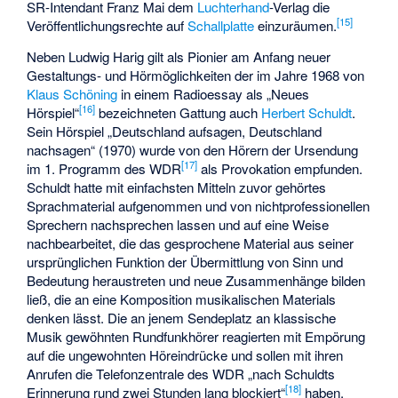
SR-Intendant Franz Mai dem
Luchterhand
-Verlag die
[
15
]
Veröffentlichungsrechte auf
Schallplatte
einzuräumen.
Neben Ludwig Harig gilt als Pionier am Anfang neuer
Gestaltungs- und Hörmöglichkeiten der im Jahre 1968 von
Klaus Schöning
in einem Radioessay als „Neues
[
16
]
Hörspiel“
bezeichneten Gattung auch
Herbert Schuldt
.
Sein Hörspiel „Deutschland aufsagen, Deutschland
nachsagen“ (1970) wurde von den Hörern der Ursendung
[
17
]
im 1. Programm des WDR
als Provokation empfunden.
Schuldt hatte mit einfachsten Mitteln zuvor gehörtes
Sprachmaterial aufgenommen und von nichtprofessionellen
Sprechern nachsprechen lassen und auf eine Weise
nachbearbeitet, die das gesprochene Material aus seiner
ursprünglichen Funktion der Übermittlung von Sinn und
Bedeutung heraustreten und neue Zusammenhänge bilden
ließ, die an eine Komposition musikalischen Materials
denken lässt. Die an jenem Sendeplatz an klassische
Musik gewöhnten Rundfunkhörer reagierten mit Empörung
auf die ungewohnten Höreindrücke und sollen mit ihren
Anrufen die Telefonzentrale des WDR „nach Schuldts
[
18
]
Erinnerung rund zwei Stunden lang blockiert“
haben.