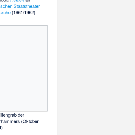
ischen Staatstheater
lsruhe
(1961/1962)
liengrab der
rhammers (Oktober
4)