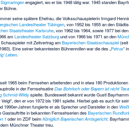
r Sigmaringen
engagiert, wo er bis 1948 tätig war. 1945 standen Ba
er Bühne.
mmer seine spätere Ehefrau, die Volksschauspielerin
Irmgard Henni
ergischen Landestheater Tübingen
, von 1952 bis 1955 an den
Städti
chen Staatstheater Karlsruhe
, von 1962 bis 1964, sowie 1977 bei de
 1966 am
Landestheater Salzburg
und von 1966 bis 1971 an den
Münch
er Schauspieler mit Zeitvertrag am
Bayerischen Staatsschauspiel
(sei
 1983). Eine seiner bekanntesten Bühnenrollen war die des „
Petrus
“ 
ig’ Leben
.
seit 1965 beim Fernsehen arbeitenden und in etwa 180 Produktione
uptrolle in der Fernsehsatire
Das Bohrloch oder Bayern ist nicht Tex
g Schmid-Wildy
spielte. Bundesweit bekannt wurde Gustl Bayrhamme
eigl“, den er von 1972 bis 1981 spielte. Hierbei gab es auch für se
nd 1990er-Jahren fungierte er als Sprecher und Darsteller in den
Weiß
e Gastauftritte in bekannten Fernsehserien des
Bayerischen Rundfun
on 1
oder im ZDF beim
Königlich Bayerischen Amtsgericht
. Bayrhamm
dem Münchner Theater treu.