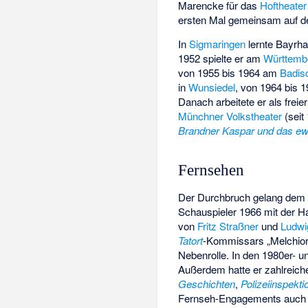
Marencke für das
Hoftheate
ersten Mal gemeinsam auf d
In
Sigmaringen
lernte Bayrha
1952 spielte er am
Württemb
von 1955 bis 1964 am
Badis
in
Wunsiedel
, von 1964 bis
Danach arbeitete er als frei
Münchner Volkstheater
(seit
Brandner Kaspar und das ew
Fernsehen
Der Durchbruch gelang dem 
Schauspieler 1966 mit der Ha
von
Fritz Straßner
und
Ludwi
Tatort
-Kommissars „Melchior V
Nebenrolle. In den 1980er- u
Außerdem hatte er zahlreich
Geschichten
,
Polizeiinspekti
Fernseh-Engagements auch 