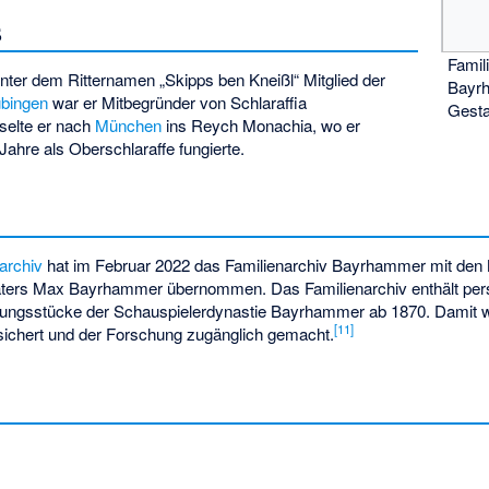
s
Famil
ter dem Ritternamen „Skipps ben Kneißl“ Mitglied der
Bayrh
übingen
war er Mitbegründer von Schlaraffia
Gesta
selte er nach
München
ins Reych Monachia, wo er
Jahre als Oberschlaraffe fungierte.
archiv
hat im Februar 2022 das Familienarchiv Bayrhammer mit den
ters Max Bayrhammer übernommen. Das Familienarchiv enthält per
ungsstücke der Schauspielerdynastie Bayrhammer ab 1870. Damit wer
[
11
]
esichert und der Forschung zugänglich gemacht.