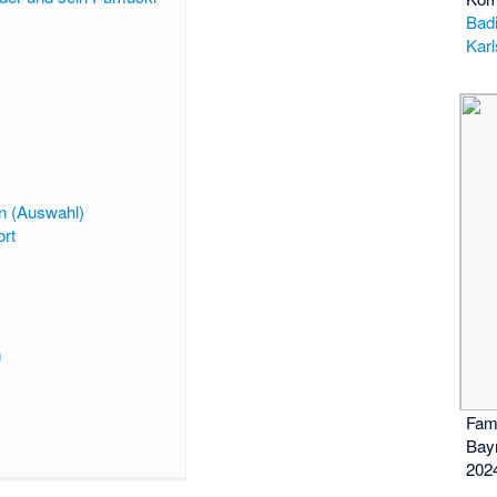
Bad
Kar
n (Auswahl)
ort
n
Fami
Bay
202