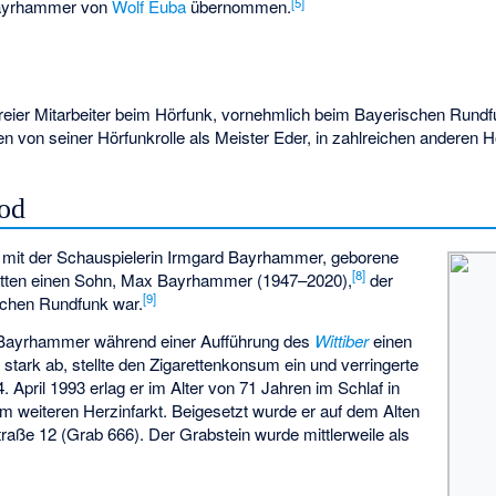
[
5
]
Bayrhammer von
Wolf Euba
übernommen.
eier Mitarbeiter beim Hörfunk, vornehmlich beim Bayerischen Rund
en von seiner Hörfunkrolle als Meister Eder, in zahlreichen anderen H
Tod
mit der Schauspielerin
Irmgard Bayrhammer, geborene
[
8
]
atten einen Sohn, Max Bayrhammer (1947–2020),
der
[
9
]
schen Rundfunk war.
t Bayrhammer während einer Aufführung des
Wittiber
einen
stark ab, stellte den Zigarettenkonsum ein und verringerte
 April 1993 erlag er im Alter von 71 Jahren im Schlaf in
m weiteren Herzinfarkt. Beigesetzt wurde er auf dem Alten
nstraße 12 (Grab 666). Der Grabstein wurde mittlerweile als