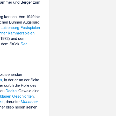
yrhammer und Berger zum
ng
kennen. Von 1949 bis
schen Bühnen Augsburg
,
n
Luisenburg-Festspielen
ner Kammerspielen
.
t 1972) und dem
in dem Stück
Der
n zu sehenden
as
, in der er an der Seite
r durch die Rolle des
inen
Dackel
Oswald eine
blauen Geschichten
.
ks
, darunter
Münchner
er blieb neben seinen