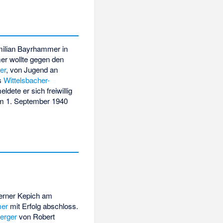
ilian Bayrhammer in
er wollte gegen den
er
, von Jugend an
es
Wittelsbacher-
dete er sich freiwillig
m 1. September 1940
rner Kepich am
mer
mit Erfolg abschloss.
Berger
von Robert