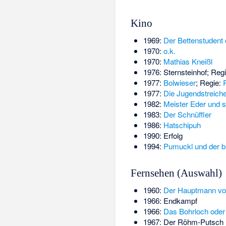
Kino
1969:
Der Bettenstudent
1970:
o.k.
1970:
Mathias Kneißl
1976:
Sternsteinhof
; Reg
1977:
Bolwieser
; Regie:
1977:
Die Jugendstreich
1982:
Meister Eder und 
1983:
Der Schnüffler
1986:
Hatschipuh
1990:
Erfolg
1994:
Pumuckl und der b
Fernsehen (Auswahl)
1960:
Der Hauptmann vo
1966: Endkampf
1966:
Das Bohrloch oder 
1967:
Der Röhm-Putsch