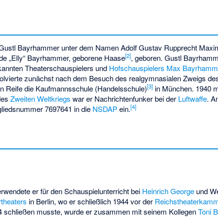
 Gustl Bayrhammer unter dem Namen Adolf Gustav Rupprecht Maxim
[
2
]
ede „Elly“ Bayrhammer, geborene Haase
, geboren. Gustl Bayrhamm
ekannten Theaterschauspielers und
Hofschauspielers
Max Bayrhamm
solvierte zunächst nach dem Besuch des realgymnasialen Zweigs d
[
3
]
ren Reife die Kaufmannsschule (Handelsschule)
in München. 1940 mel
 des
Zweiten Weltkriegs
war er Nachrichtenfunker bei der
Luftwaffe
. A
[
4
]
tgliedsnummer 7697641 in die
NSDAP
ein.
rwendete er für den Schauspielunterricht bei
Heinrich George
und We
rtheaters
in Berlin, wo er schließlich 1944 vor der
Reichstheaterkam
4 schließen musste, wurde er zusammen mit seinem Kollegen
Toni 