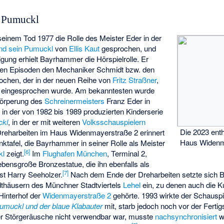
n Pumuckl
seinem Tod 1977 die Rolle des Meister Eder in der
und sein Pumuckl
von
Ellis Kaut
gesprochen, und
ung erhielt Bayrhammer die Hörspielrolle. Er
eren Episoden den Mechaniker Schmidt bzw. den
ochen, der in der neuen Reihe von
Fritz Straßner
,
eingesprochen wurde. Am bekanntesten wurde
körperung des
Schreinermeisters
Franz Eder in
in der von 1982 bis 1989 produzierten Kinderserie
ckl
, in der er mit weiteren
Volksschauspielern
Die 2023 ent
reharbeiten im Haus Widenmayerstraße 2 erinnert
Haus Widenm
enktafel, die Bayrhammer in seiner Rolle als
Meister
[
6
]
kl
zeigt.
Im
Flughafen München
, Terminal 2,
lebensgroße Bronzestatue, die ihn ebenfalls als
[
7
]
ist
Harry Seeholzer
.
Nach dem Ende der Dreharbeiten setzte sich 
dthäusern des Münchner Stadtviertels
Lehel
ein, zu denen auch die K
Hinterhof der
Widenmayerstraße 2
gehörte. 1993 wirkte der Schauspi
umuckl und der blaue Klabauter
mit, starb jedoch noch vor der Fertig
eler Störgeräusche nicht verwendbar war, musste
nachsynchronisiert
w