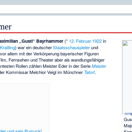
mer
aximilian „Gustl“ Bayrhammer
(*
12. Februar
1922
in
n
Krailling
) war ein deutscher
Staatsschauspieler
und
 vor allem mit der Verkörperung bayerischer Figuren
i Film, Fernsehen und Theater aber als wandlungsfähiger
testen Rollen zählen Meister Eder in der Serie
Meister
er Kommissar Melchior Veigl im Münchner
Tatort
.
57-3 Nr. 5673
(c
Gus
Majo
der und sein Pumuckl
Kom