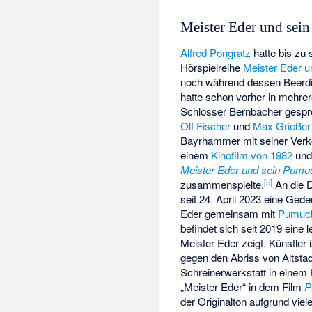
Meister Eder und sei
Alfred Pongratz
hatte bis zu 
Hörspielreihe
Meister Eder 
noch während dessen Beerdig
hatte schon vorher in mehr
Schlosser Bernbacher gespr
Olf Fischer
und
Max Grießer
Bayrhammer mit seiner Ver
einem
Kinofilm von 1982
und 
Meister Eder und sein Pumu
[
5
]
zusammenspielte.
An die D
seit 24. April 2023 eine Ged
Eder
gemeinsam mit
Pumuc
befindet sich seit 2019 eine 
Meister Eder zeigt. Künstler 
gegen den Abriss von Altsta
Schreinerwerkstatt in einem 
„Meister Eder“ in dem Film
P
der Originalton aufgrund vi