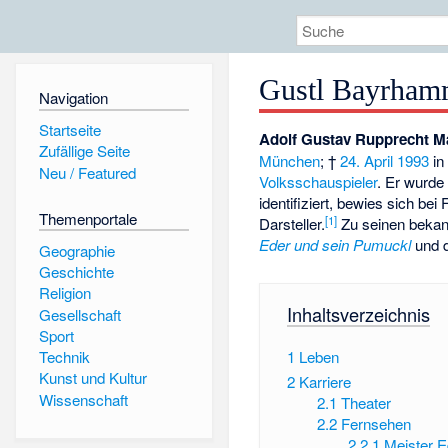
Gustl Bayrham
Navigation
Startseite
Adolf Gustav Rupprecht M
Zufällige Seite
München
; †
24. April
1993
i
Neu / Featured
Volksschauspieler
. Er wurde
identifiziert, bewies sich be
Themenportale
[
1
]
Darsteller.
Zu seinen bekann
Eder und sein Pumuckl
und d
Geographie
Geschichte
Religion
Inhaltsverzeichnis
Gesellschaft
Sport
1
Leben
Technik
Kunst und Kultur
2
Karriere
Wissenschaft
2.1
Theater
2.2
Fernsehen
2.2.1
Meister E