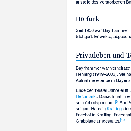
anstelle des verstorbenen 
Hörfunk
Seit 1956 war Bayrhammer fr
Stuttgart
. Er wirkte, abgeseh
Privatleben und 
Bayrhammer war verheiratet 
Henning
(1919–2003). Sie h
Aufnahmeleiter beim Bayeri
Ende der 1980er Jahre erlit
Herzinfarkt
. Danach nahm er 
[
8
]
sein Arbeitspensum.
Am 24.
seinem Haus in
Krailling
eine
Friedhof in Krailling, Friede
[
10
]
Grabplatte umgestaltet.