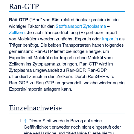
Ran-GTP
Ran-GTP
("Ran" von
Ra
s-related
n
uclear protein) ist ein
wichtiger Faktor für den
Stofftransport
Zytoplasma
–
Zellkern
. Je nach Transportrichtung (Export oder Import
von Molekülen) werden zunächst
Exportin
oder
Importin
als
Träger benötigt. Die beiden Transportarten haben folgendes
gemeinsam: Ran-GTP liefert die nötige Energie, um
Exportin mit Molekül oder Importin ohne Molekül vom
Zellkern ins Zytoplasma zu bringen. Ran-GTP wird im
Zytoplasma umgewandelt zu Ran-GDP. Ran-GDP
diffundiert zurück in den Zellkern. Durch RanGEF wird
Ran-GDP zu Ran-GTP umgewandelt, welche wieder an ein
Exportin/Importin anlagern kann.
Einzelnachweise
↑
Dieser Stoff wurde in Bezug auf seine
Gefährlichkeit entweder noch nicht eingestuft oder
eine verlässliche und zitierfähige Quelle hierzu