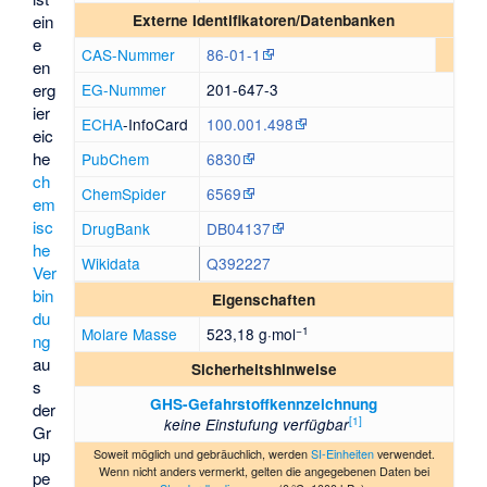
ein
Externe Identifikatoren/Datenbanken
e
CAS-Nummer
86-01-1
en
erg
EG-Nummer
201-647-3
ier
ECHA
-InfoCard
100.001.498
eic
he
PubChem
6830
ch
ChemSpider
6569
em
isc
DrugBank
DB04137
he
Wikidata
Q392227
Ver
bin
Eigenschaften
du
−1
Molare Masse
523,18 g·mol
ng
au
Sicherheitshinweise
s
GHS-Gefahrstoffkennzeichnung
der
[
1
]
keine Einstufung verfügbar
Gr
up
Soweit möglich und gebräuchlich, werden
SI-Einheiten
verwendet.
Wenn nicht anders vermerkt, gelten die angegebenen Daten bei
pe