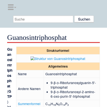
Guanosintriphosphat
Gu
Strukturformel
an
osi
ntr
Allgemeines
iph
Name
Guanosintriphosphat
os
ph
9-β-
-Ribofuranosylguanin-5′-
D
at
triphosphat
Andere Namen
(
G
9-β-
-Ribofuranosyl-2-amino-
D
6-oxo-purin-5′-triphosphat
TP
)
Summenformel
C
H
N
O
P
10
16
5
14
3
ist