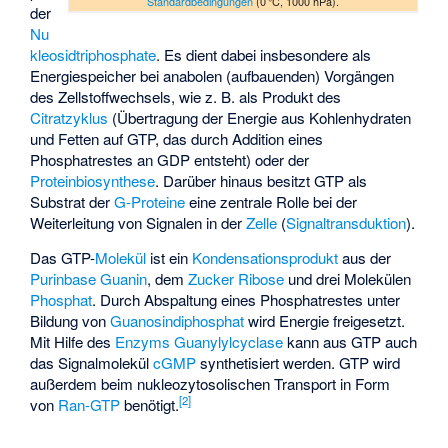
Standardbedingungen
(0 °C, 1000 hPa).
der
Nu
kleosidtriphosphate
. Es dient dabei insbesondere als
Energiespeicher bei anabolen (aufbauenden) Vorgängen
des Zellstoffwechsels, wie z. B. als Produkt des
Citratzyklus
(Übertragung der Energie aus Kohlenhydraten
und Fetten auf GTP, das durch Addition eines
Phosphatrestes an GDP entsteht) oder der
Proteinbiosynthese
. Darüber hinaus besitzt GTP als
Substrat der
G-Proteine
eine zentrale Rolle bei der
Weiterleitung von Signalen in der
Zelle
(
Signaltransduktion
).
Das GTP-
Molekül
ist ein
Kondensationsprodukt
aus der
Purinbase
Guanin
, dem
Zucker
Ribose
und drei Molekülen
Phosphat
. Durch Abspaltung eines Phosphatrestes unter
Bildung von
Guanosindiphosphat
wird Energie freigesetzt.
Mit Hilfe des
Enzyms
Guanylylcyclase
kann aus GTP auch
das Signalmolekül
cGMP
synthetisiert werden. GTP wird
außerdem beim nukleozytosolischen Transport in Form
[
2
]
von
Ran-GTP
benötigt.