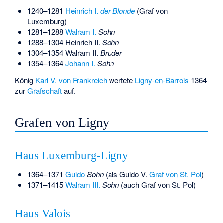
1240–1281
Heinrich I.
der Blonde
(Graf von
Luxemburg)
1281–1288
Walram I.
Sohn
1288–1304
Heinrich II.
Sohn
1304–1354
Walram II.
Bruder
1354–1364
Johann I.
Sohn
König
Karl V. von Frankreich
wertete
Ligny-en-Barrois
1364
zur
Grafschaft
auf.
Grafen von Ligny
Haus Luxemburg-Ligny
1364–1371
Guido
Sohn
(als Guido V.
Graf von St. Pol
)
1371–1415
Walram III.
Sohn
(auch Graf von St. Pol)
Haus Valois