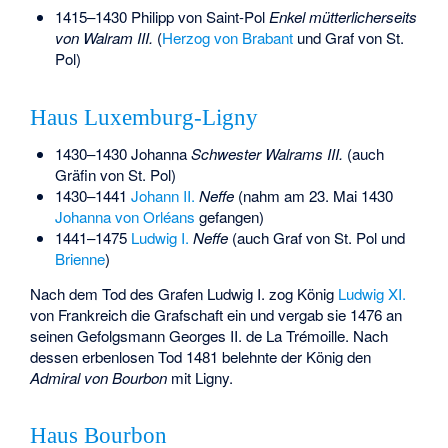
1415–1430
Philipp von Saint-Pol
Enkel mütterlicherseits
von Walram III.
(
Herzog von Brabant
und Graf von St.
Pol)
Haus Luxemburg-Ligny
1430–1430
Johanna
Schwester Walrams III.
(auch
Gräfin von St. Pol)
1430–1441
Johann II.
Neffe
(nahm am 23. Mai 1430
Johanna von Orléans
gefangen)
1441–1475
Ludwig I.
Neffe
(auch Graf von St. Pol und
Brienne
)
Nach dem Tod des Grafen Ludwig I. zog König
Ludwig XI.
von Frankreich die Grafschaft ein und vergab sie 1476 an
seinen Gefolgsmann
Georges II. de La Trémoille
. Nach
dessen erbenlosen Tod 1481 belehnte der König den
Admiral von Bourbon
mit Ligny.
Haus Bourbon