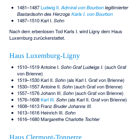
1481–1487
Ludwig II.
Admiral von Bourbon
legitimierter
Bastardsohn des Herzogs
Karls I. von Bourbon
1487–1510
Karl I.
Sohn
Nach dem erbenlosen Tod Karls I. wird Ligny dem Haus
Luxemburg zurückerstattet.
Haus Luxemburg-Ligny
1510–1519
Antoine I.
Sohn Graf Ludwigs I.
(auch Graf
von Brienne)
1519–1530
Karl II.
Sohn
(als Karl I. Graf von Brienne)
1530–1557
Antoine II.
Sohn
(auch Graf von Brienne)
1557–1576
Johann III.
Sohn
(auch Graf von Brienne)
1576–1608
Karl III.
Sohn
(als Karl II. Graf von Brienne)
1608–1613
Franz
Bruder Johanns III.
1613–1616
Heinrich III.
Sohn
1616–1680
Margarethe Charlotte
Tochter
Haus Clermont-Tonnerre