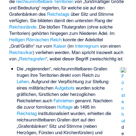
die
reichsunmittelbare
Territorien
von „fürstmäßiger Größe
und Bedeutung“ regierten, für welche sie auf den
Grafenbänken des
Reichstags
über Sitz und Stimme
verfügten. Sie bildeten damit den untersten Rang der
Reichsstände
. Die bloßen Titulargrafen (ohne solche
Territorien) gehörten hingegen zum Niederen Adel. Im
Heiligen Römischen Reich
konnte der Adelstitel
„Graf/Gräfin“ nur vom
Kaiser
(im
Interregnum
von einem
Reichsvikar
) verliehen werden. Man spricht insoweit auch
von „
Reichsgrafen
“, wobei dieser Begriff zweischichtig ist:
Die „regierenden“, reichsunmittelbaren Grafen
trugen ihre Territorien direkt vom Reich zu
F
Lehen
. Aufgrund der Verpflichtung zur Stellung
ü
eines militärischen
Aufgebots
wurden solche
r
gräflichen, fürstlichen oder herzoglichen
st
Reichslehen auch
Fahnlehen
genannt. Nachdem
e
die zuvor formlosen
Hoftage
ab 1495 im
n
Reichstag
institutionalisiert wurden, erhielten die
h
reichsunmittelbaren Grafen dort auf den
ut
„Grafenbänken“ Sitz und Stimme (neben
d
Herzögen, Fürsten und Kirchenfürsten) und
e