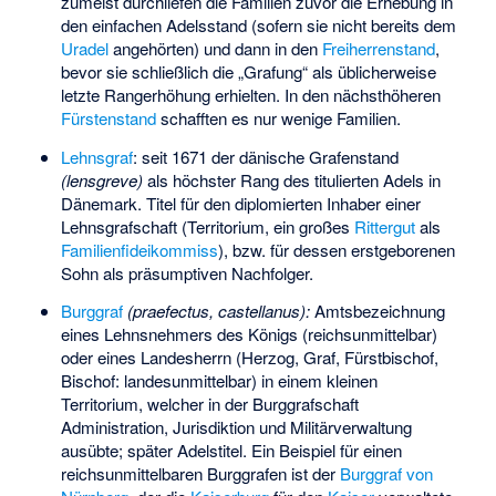
zumeist durchliefen die Familien zuvor die Erhebung in
den einfachen Adelsstand (sofern sie nicht bereits dem
Uradel
angehörten) und dann in den
Freiherrenstand
,
bevor sie schließlich die „Grafung“ als üblicherweise
letzte Rangerhöhung erhielten. In den nächsthöheren
Fürstenstand
schafften es nur wenige Familien.
Lehnsgraf
: seit 1671 der dänische Grafenstand
(lensgreve)
als höchster Rang des titulierten Adels in
Dänemark. Titel für den diplomierten Inhaber einer
Lehnsgrafschaft (Territorium, ein großes
Rittergut
als
Familienfideikommiss
), bzw. für dessen erstgeborenen
Sohn als präsumptiven Nachfolger.
Burggraf
(praefectus, castellanus):
Amtsbezeichnung
eines Lehnsnehmers des Königs (reichsunmittelbar)
oder eines Landesherrn (Herzog, Graf, Fürstbischof,
Bischof: landesunmittelbar) in einem kleinen
Territorium, welcher in der Burggrafschaft
Administration, Jurisdiktion und Militärverwaltung
ausübte; später Adelstitel. Ein Beispiel für einen
reichsunmittelbaren Burggrafen ist der
Burggraf von