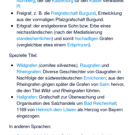
Nürnberg
, der die
Kaiserburg
für den
Kaiser
verwaltete.
[
6
]
Freigraf, z. B. die
Freigrafschaft Burgund
, Entwicklung
aus der vormaligen
Pfalzgrafschaft Burgund
.
Erbgraf: der erstgeborene Sohn bzw. Erbe eines
reichsständischen (nach der Mediatisierung
standesherrlichen
) und somit
hochadligen
Grafen
(vergleichbar etwa einem
Erbprinzen
).
Spezielle Titel:
Wildgrafen
(comites silvestres),
Raugrafen
und
Rheingrafen
: Diverse Geschlechter von Gaugrafen in
Nachfolge der südwestdeutschen
Emichonen
; aus den
Rheingrafen gingen später die Grafen von
Salm
hervor,
die den Titel
Wild- und Rheingrafen
führten.
Hallgrafen
: Grafschaft zur Überwachung und
Organisation des Salzhandels um
Bad Reichenhall
;
1169 von
Heinrich dem Löwen
als Herzog von Bayern
eingezogen.
In anderen Sprachen: