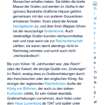
Monarchen erhalten haben. Sie bilden die breite
Masse der Grafen und werden im
Gotha
in der
G
(grünen) Bandreihe
Gräfliche Häuser
geführt,
r
gemeinsam mit den von anderen Souveränen
af
erhobenen Grafen. Ihnen stand die Anrede
e
Hochgeboren
zu, und über ihren Wappen führen
n
sie die neunzackige
Grafenkrone
. Auch
k
niederadlige Grafen konnten reichsunmittelbar
r
sein und zwar wenn sie zur
Reichsritterschaft
o
zählten; sie waren damit allerdings nicht im
n
Reichstag vertreten und somit auch nicht
e
„reichsständisch“.
d
e
Bis zum frühen 18. Jahrhundert war „das Reich“
r
(also der Kaiser) die einzige Quelle von „Grafungen“
Ti
im Reich, analog etwa zu Grafenerhebungen durch
tu
den französischen oder den englischen König. Als
la
einziger der regierenden
Reichsfürsten
durfte der
r
König von Böhmen
, der auch zu den sieben
g
Kurfürsten
zählte, für sein Gebiet ebenfalls
r
Grafenerhebungen vornehmen, doch fielen unter
af
dem
Haus Luxemburg
ab 1347 und später unter