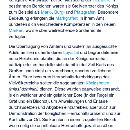
bestimmten Bereichen waren sie Stellvertreter des Königs,
zum Beispiel als
Mark-
,
Burg-
und
Pfalzgrafen
. Besondere
Bedeutung erlangten die
Markgrafen
: In ihrem Amt
bündelten sich verschiedene Kompetenzen in den neuen
Marken
, wo sie über weitreichende Sonderrechte
verfügten.
Die Übertragung von Ämtern und Gütern an ausgesuchte
Adelsfamilien sicherte deren
Loyalität
und begründete eine
neue Reichsaristokratie, die an der Königsherrschaft
partizipierte; es handelte sich damit in der Zeit Karls des
Großen noch nicht um vererbbare, sondern verliehene
Ämter. Einer besseren Herrschaftsdurchdringung des
Vielvölkerreichs sollten die sogenannten
Königsboten
(missi dominici)
dienen. Diese wurden paarweise entsandt,
je ein weltlicher und ein geistlicher Bote (in der Regel ein
Graf und ein Bischof), um Anweisungen und Erlasse
durchzusetzen und Abgaben einzutreiben, aber auch zur
Demonstration der königlichen Herrschaftspräsenz und zur
Kontrolle vor Ort. Sie konnten in einem zugeteilten Bezirk
wenn nötig die unmittelbare Herrschaftsgewalt ausüben