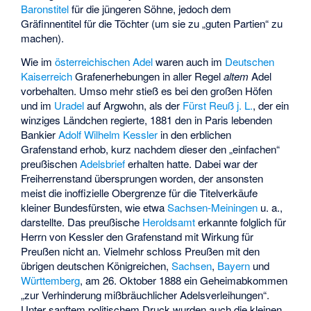
Baronstitel
für die jüngeren Söhne, jedoch dem
Gräfinnentitel für die Töchter (um sie zu „guten Partien“ zu
machen).
Wie im
österreichischen Adel
waren auch im
Deutschen
Kaiserreich
Grafenerhebungen in aller Regel
altem
Adel
vorbehalten. Umso mehr stieß es bei den großen Höfen
und im
Uradel
auf Argwohn, als der
Fürst Reuß j. L.
, der ein
winziges Ländchen regierte, 1881 den in Paris lebenden
Bankier
Adolf Wilhelm Kessler
in den erblichen
Grafenstand erhob, kurz nachdem dieser den „einfachen“
preußischen
Adelsbrief
erhalten hatte. Dabei war der
Freiherrenstand übersprungen worden, der ansonsten
meist die inoffizielle Obergrenze für die Titelverkäufe
kleiner
Bundesfürsten
, wie etwa
Sachsen-Meiningen
u. a.,
darstellte. Das preußische
Heroldsamt
erkannte folglich für
Herrn von Kessler den Grafenstand mit Wirkung für
Preußen nicht an. Vielmehr schloss Preußen mit den
übrigen deutschen Königreichen,
Sachsen
,
Bayern
und
Württemberg
, am 26. Oktober 1888 ein Geheimabkommen
„zur Verhinderung mißbräuchlicher Adelsverleihungen“.
Unter sanftem politischem Druck wurden auch die kleinen