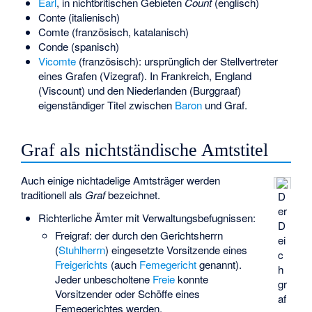
Earl
, in nichtbritischen Gebieten
Count
(englisch)
Conte (italienisch)
Comte (französisch, katalanisch)
Conde (spanisch)
Vicomte
(französisch): ursprünglich der Stellvertreter
eines Grafen (Vizegraf). In Frankreich, England
(Viscount) und den Niederlanden (Burggraaf)
eigenständiger Titel zwischen
Baron
und Graf.
Graf als nichtständische Amtstitel
Auch einige nichtadelige Amtsträger werden
traditionell als
Graf
bezeichnet.
D
er
Richterliche Ämter mit Verwaltungsbefugnissen:
D
Freigraf: der durch den Gerichtsherrn
ei
(
Stuhlherrn
) eingesetzte Vorsitzende eines
c
Freigerichts
(auch
Femegericht
genannt).
h
Jeder unbescholtene
Freie
konnte
gr
Vorsitzender oder Schöffe eines
af
Femegerichtes werden.