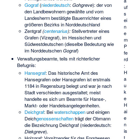
a
Gograf
(
niederdeutsch
:
Gohgreve
): der von
uf
den Landbewohnern gewählte und vom
s
Landesherrn bestätigte Bauernrichter eines
ei
größeren Bezirks in Norddeutschland
n
Zentgraf
(
centenarius
):
Stellvertreter eines
e
Grafen (Vizegraf), im Hessischen und
m
Südwestdeutschen (dieselbe Bedeutung wie
P
im Norddeutschen
Gograf
)
fe
Verwaltungsbeamte, teils mit richterlicher
rd
Befugnis:
:
H
Hansegraf
: Das historische Amt des
a
Hansegrafen oder Hansgrafen ist erstmals
u
1184 in Regensburg belegt und war je nach
k
Stadt verschieden ausgestaltet; meist
e
handelte es sich um Beamte für Hanse-,
H
Markt- oder Handelsangelegenheiten.
ai
Deichgraf
: Bei
waterschappen
und einigen
e
Deich
genossenschaften
trägt der Obmann
n
die Bezeichnung Deichgraf (niederdeutsch:
is
Diekgreve
).
t
Holzgraf
: Vorsitzender für das Forstwesen.