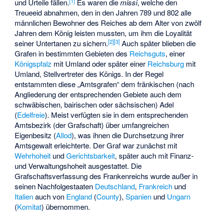
[
1
]
und Urteile fällen.
Es waren die
missi
, welche den
Treueeid abnahmen, den in den Jahren 789 und 802 alle
männlichen Bewohner des Reiches ab dem Alter von zwölf
Jahren dem König leisten mussten, um ihm die Loyalität
[
2
]
[
3
]
seiner Untertanen zu sichern.
Auch später blieben die
Grafen in bestimmten Gebieten des
Reichsguts
, einer
Königspfalz
mit Umland oder später einer
Reichsburg
mit
Umland, Stellvertreter des Königs. In der Regel
entstammten diese „Amtsgrafen“ dem fränkischen (nach
Angliederung der entsprechenden Gebiete auch dem
schwäbischen, bairischen oder sächsischen) Adel
(
Edelfreie
). Meist verfügten sie in dem entsprechenden
Amtsbezirk (der Grafschaft) über umfangreichen
Eigenbesitz (
Allod
), was ihnen die Durchsetzung ihrer
Amtsgewalt erleichterte. Der Graf war zunächst mit
Wehrhoheit
und
Gerichtsbarkeit
, später auch mit Finanz-
und Verwaltungshoheit ausgestattet. Die
Grafschaftsverfassung des Frankenreichs wurde außer in
seinen Nachfolgestaaten
Deutschland
,
Frankreich
und
Italien
auch von
England
(
County
),
Spanien
und
Ungarn
(
Komitat
) übernommen.