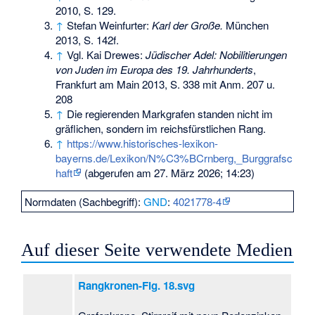
2010, S. 129.
↑
Stefan Weinfurter:
Karl der Große.
München
2013, S. 142f.
↑
Vgl. Kai Drewes:
Jüdischer Adel: Nobilitierungen
von Juden im Europa des 19. Jahrhunderts
,
Frankfurt am Main 2013, S. 338 mit Anm. 207 u.
208
↑
Die regierenden Markgrafen standen nicht im
gräflichen, sondern im reichsfürstlichen Rang.
↑
https://www.historisches-lexikon-
bayerns.de/Lexikon/N%C3%BCrnberg,_Burggrafsc
haft
(abgerufen am 27. März 2026; 14:23)
Normdaten (Sachbegriff):
GND
:
4021778-4
Auf dieser Seite verwendete Medien
Rangkronen-Fig. 18.svg