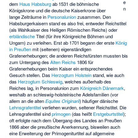
e
dem
Haus Habsburg
ab 1531 die böhmische
n
Königskrone und die deutsche Kaiserkrone über
lange Zeiträume in
Personalunion
zusammen. Den
Habsburgerkaisern stand es also frei, entweder Reichstitel
(als Wahlkaiser des Heiligen Römischen Reichs) oder
erbländische
Titel (für ihre Königreiche Böhmen und
Ungarn) zu verleihen. Erst ab 1701 begann der erste
König
in Preußen
mit (seltenen) eigenständigen
Grafenerhebungen; die anderen Reichsfürsten mussten bis
zum Untergang des
Alten Reichs
1806 für
Grafenerhebungen beim Kaiser ein entsprechendes
Gesuch stellen. Das
Herzogtum Holstein
stand, wie auch
das
Herzogtum Schleswig
, welches außerhalb des
Reiches lag, in Personalunion zum
Königreich Dänemark
,
weshalb an schleswig-holsteinische Adelsfamilien (vor
allem an die alten
Equites Originarii
) häufiger dänische
Lehnsgrafentitel
verliehen wurden, seltener Reichstitel. Die
Lehnsgrafentitel sind
primogen
(das heißt
Erstgeburtstitel
);
oft erfolgte nach dem Übergang des Landes an Preußen
1866 aber die preußische Anerkennung, bisweilen auch
eine Erweiterung der Primogeniturtitel auf allgemeine