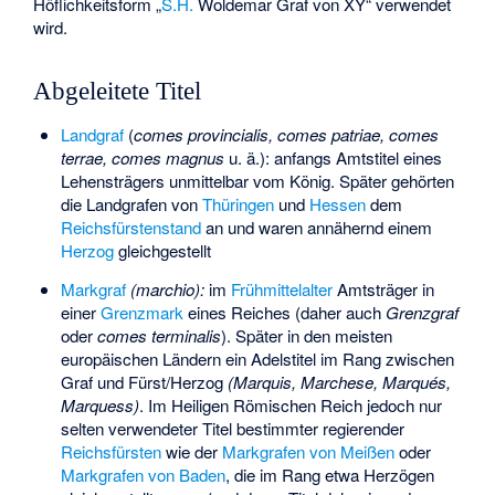
Höflichkeitsform „
S.H.
Woldemar Graf von XY“ verwendet
wird.
Abgeleitete Titel
Landgraf
(
comes provincialis, comes patriae, comes
terrae, comes magnus
u. ä.): anfangs Amtstitel eines
Lehensträgers unmittelbar vom König. Später gehörten
die Landgrafen von
Thüringen
und
Hessen
dem
Reichsfürstenstand
an und waren annähernd einem
Herzog
gleichgestellt
Markgraf
(marchio):
im
Frühmittelalter
Amtsträger in
einer
Grenzmark
eines Reiches (daher auch
Grenzgraf
oder
comes terminalis
). Später in den meisten
europäischen Ländern ein Adelstitel im Rang zwischen
Graf und Fürst/Herzog
(Marquis, Marchese, Marqués,
Marquess)
. Im Heiligen Römischen Reich jedoch nur
selten verwendeter Titel bestimmter regierender
Reichsfürsten
wie der
Markgrafen von Meißen
oder
Markgrafen von Baden
, die im Rang etwa Herzögen