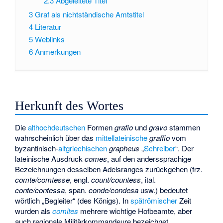
2.3
Abgeleitete Titel
3
Graf als nichtständische Amtstitel
4
Literatur
5
Weblinks
6
Anmerkungen
Herkunft des Wortes
Die
althochdeutschen
Formen
grafio
und
gravo
stammen
wahrscheinlich über das
mittellateinische
graffio
vom
byzantinisch-
altgriechischen
grapheus
„
Schreiber
“. Der
lateinische Ausdruck
comes
, auf den anderssprachige
Bezeichnungen desselben Adelsranges zurückgehen (frz.
comte/comtesse
, engl.
count/countess
, ital.
conte/contessa
, span.
conde/condesa
usw.) bedeutet
wörtlich „Begleiter“ (des Königs). In
spätrömischer
Zeit
wurden als
comites
mehrere wichtige Hofbeamte, aber
auch regionale Militärkommandeure bezeichnet.