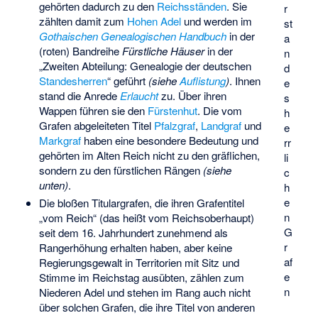
gehörten dadurch zu den
Reichsständen
. Sie
r
zählten damit zum
Hohen Adel
und werden im
st
Gothaischen Genealogischen Handbuch
in der
a
(roten) Bandreihe
Fürstliche Häuser
in der
n
„Zweiten Abteilung: Genealogie der deutschen
d
Standesherren
“ geführt
(siehe
Auflistung
)
. Ihnen
e
stand die Anrede
Erlaucht
zu. Über ihren
s
Wappen führen sie den
Fürstenhut
. Die vom
h
Grafen abgeleiteten Titel
Pfalzgraf
,
Landgraf
und
e
Markgraf
haben eine besondere Bedeutung und
rr
gehörten im Alten Reich nicht zu den gräflichen,
li
sondern zu den fürstlichen Rängen
(siehe
c
unten)
.
h
e
Die bloßen Titulargrafen, die ihren Grafentitel
n
„vom Reich“ (das heißt vom Reichsoberhaupt)
G
seit dem 16. Jahrhundert zunehmend als
r
Rangerhöhung erhalten haben, aber keine
af
Regierungsgewalt in Territorien mit Sitz und
e
Stimme im Reichstag ausübten, zählen zum
n
Niederen Adel und stehen im Rang auch nicht
über solchen Grafen, die ihre Titel von anderen