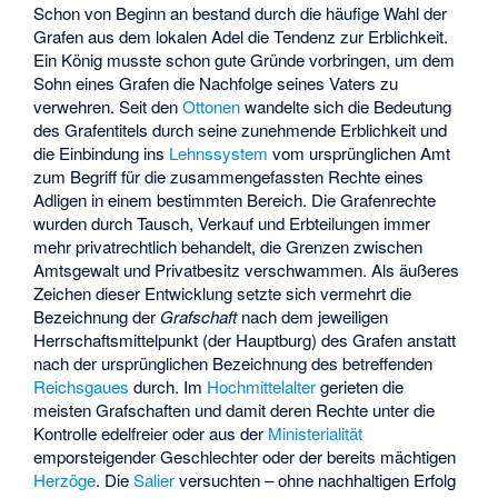
Schon von Beginn an bestand durch die häufige Wahl der
Grafen aus dem lokalen Adel die Tendenz zur Erblichkeit.
Ein König musste schon gute Gründe vorbringen, um dem
Sohn eines Grafen die Nachfolge seines Vaters zu
verwehren. Seit den
Ottonen
wandelte sich die Bedeutung
des Grafentitels durch seine zunehmende Erblichkeit und
die Einbindung ins
Lehnssystem
vom ursprünglichen Amt
zum Begriff für die zusammengefassten Rechte eines
Adligen in einem bestimmten Bereich. Die Grafenrechte
wurden durch Tausch, Verkauf und Erbteilungen immer
mehr privatrechtlich behandelt, die Grenzen zwischen
Amtsgewalt und Privatbesitz verschwammen. Als äußeres
Zeichen dieser Entwicklung setzte sich vermehrt die
Bezeichnung der
Grafschaft
nach dem jeweiligen
Herrschaftsmittelpunkt (der Hauptburg) des Grafen anstatt
nach der ursprünglichen Bezeichnung des betreffenden
Reichsgaues
durch. Im
Hochmittelalter
gerieten die
meisten Grafschaften und damit deren Rechte unter die
Kontrolle edelfreier oder aus der
Ministerialität
emporsteigender Geschlechter oder der bereits mächtigen
Herzöge
. Die
Salier
versuchten – ohne nachhaltigen Erfolg