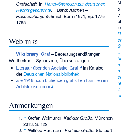
N
Grafschaft.
In:
Handwörterbuch zur deutschen
o
Rechtsgeschichte
,
I. Band:
Aachen –
v
Haussuchung.
Schmidt, Berlin 1971, Sp. 1775–
el
1795.
le
D
er
Weblinks
S
c
Wiktionary: Graf
– Bedeutungserklärungen,
hi
Wortherkunft, Synonyme, Übersetzungen
m
Literatur über den Adelstitel Graf
im Katalog
m
der
Deutschen Nationalbibliothek
el
alle 1918 noch blühenden gräflichen Familien im
re
Adelslexikon.com
it
er
.
Anmerkungen
↑
Stefan Weinfurter:
Karl der Große.
München
2013, S. 129.
↑
Wilfried Hartmann:
Karl der Große.
Stuttgart