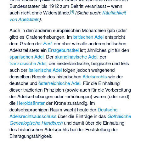
Bundesstaaten bis 1912 zum Beitritt veranlasst – wenn
[
4
]
auch nicht ohne Widerstände.
(Siehe auch:
Käuflichkeit
von Adelstiteln
)
.
Auch in den anderen europäischen Monarchien gab (oder
gibt) es Grafenerhebungen. Im
britischen Adel
entspricht
dem Grafen der
Earl
, der aber wie alle anderen britischen
Adelstitel stets ein
Erstgeburtstitel
ist; ähnliches gilt für den
spanischen Adel
. Der
skandinavische Adel
, der
französische Adel
, der niederländische, belgische und teils
auch der
italienische Adel
folgen jedoch weitgehend
denselben Regeln des historischen
Adelsrechts
wie der
deutsche und
österreichische Adel
. Für die Einhaltung
dieser tradierten Prinzipien (sowie auch für die Vorbereitung
der Adelserhebungen oder -erhöhungen) waren (oder sind)
die
Heroldsämter
der Krone zuständig. Im
deutschsprachigen Raum wacht heute der
Deutsche
Adelsrechtsausschuss
über die Einträge in das
Gothaische
Genealogische Handbuch
und damit über die Einhaltung
des historischen Adelsrechts bei der Feststellung der
Eintragungsfähigkeit.