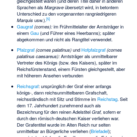
gleichgestellt waren (und deren Titel daher in anderen
Sprachen als
Margrave
übersetzt wird, in betontem
Unterschied zu den vorgenannten rangniedrigeren
[
5
]
Marquis
usw.).
Gaugraf
(comes):
im Frühmittelalter der Amtsträger in
einem
Gau
(und Führer eines Heerbanns); später
abgekommen und nicht als Rangtitel verwendet.
Pfalzgraf
(comes palatinus)
und
Hofpfalzgraf
(comes
palatinus caesareus):
Amtsträger als unmittelbarer
Vertreter des Königs (bzw. des Kaisers), später im
Reichsfürstenstand, einem Fürsten gleichgestellt, aber
mit höherem Ansehen verbunden
Reichsgraf
: ursprünglich der Graf einer anfangs
königs-, dann reichsunmittelbaren Grafschaft,
reichsständisch mit Sitz und Stimme im
Reichstag
. Seit
dem 17. Jahrhundert zunehmend auch als
Bezeichnung für den reinen Adelstitel
Graf,
sofern er
durch den römisch-deutschen Kaiser verliehen war.
Der Grafentitel wurde im Alten Reich nur selten
unmittelbar an Bürgerliche verliehen (
Briefadel
);