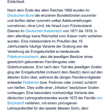
Erblichkeit.
Nach dem Ende des alten Reiches 1806 wurden im
Deutschen Bund
die einzelnen
Bundesfürsten
souverän
und durften daher nunmehr selbst Adelsverleihungen
vornehmen, ohne Limit, bis hinauf zum Fürstenstand.
Ebenso im
Deutschen Kaiserreich
von 1871 bis 1918, in
dem allerdings keine Reichstitel vom Kaiser mehr verliehen
wurden. Eine insbesondere im Preußen des 19.
Jahrhunderts häufige Variante der Grafung war die
Verleihung als Erstgeburtstitel an bedeutende
Fideikommissherrn
, also die jeweiligen Besitzer eines
gesetzlich gebundenen Familiengutes oder
Güterkomplexes. Erst nach dem Tod des jeweiligen Grafen
ging der Erstgeburtstitel (mitsamt dem Besitz) dann auf den
ältesten Sohn über, während die übrigen Familienmitglieder
entweder
Freiherren
bzw. Freiinnen oder (meist) schlicht
von
hießen. Dies sollte einer „Inflation“ besitzloser Grafen
vorbeugen. Eine besonders merkwürdige Variante des
dänischen Lehnsgrafenstandes wurde 1672 der Familie
von
Brockdorff
verliehen, mit einem primogenen
Lehnsgrafentitel für den jeweils ältesten Sohn, dem