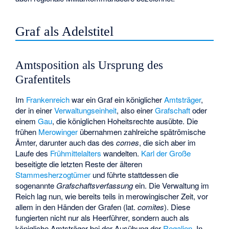
Graf als Adelstitel
Amtsposition als Ursprung des
Grafentitels
Im
Frankenreich
war ein Graf ein königlicher
Amtsträger
,
der in einer
Verwaltungseinheit
, also einer
Grafschaft
oder
einem
Gau
, die königlichen Hoheitsrechte ausübte. Die
frühen
Merowinger
übernahmen zahlreiche spätrömische
Ämter, darunter auch das des
comes
, die sich aber im
Laufe des
Frühmittelalters
wandelten.
Karl der Große
beseitigte die letzten Reste der älteren
Stammesherzogtümer
und führte stattdessen die
sogenannte
Grafschaftsverfassung
ein. Die Verwaltung im
Reich lag nun, wie bereits teils in merowingischer Zeit, vor
allem in den Händen der Grafen (lat.
comites
). Diese
fungierten nicht nur als Heerführer, sondern auch als
königliche Amtsträger bei der Ausübung der
Regalien
. In