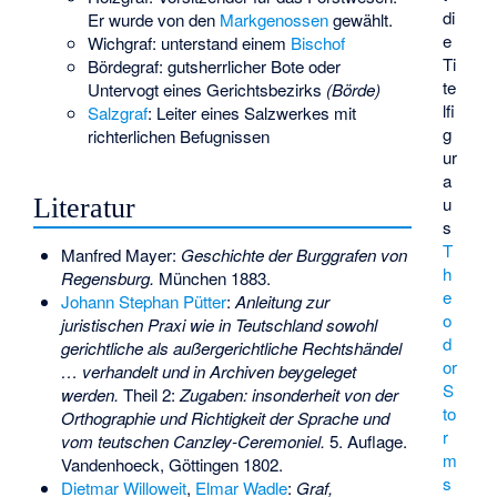
di
Er wurde von den
Markgenossen
gewählt.
e
Wichgraf
: unterstand einem
Bischof
Ti
Bördegraf
: gutsherrlicher Bote oder
te
Untervogt eines Gerichtsbezirks
(Börde)
lfi
Salzgraf
: Leiter eines Salzwerkes mit
g
richterlichen Befugnissen
ur
a
Literatur
u
s
T
Manfred Mayer
:
Geschichte der Burggrafen von
h
Regensburg.
München 1883.
e
Johann Stephan Pütter
:
Anleitung zur
o
juristischen Praxi wie in Teutschland sowohl
d
gerichtliche als außergerichtliche Rechtshändel
or
… verhandelt und in Archiven beygeleget
S
werden.
Theil 2:
Zugaben: insonderheit von der
to
Orthographie und Richtigkeit der Sprache und
r
vom teutschen Canzley-Ceremoniel.
5. Auflage.
m
Vandenhoeck, Göttingen 1802.
s
Dietmar Willoweit
,
Elmar Wadle
:
Graf,