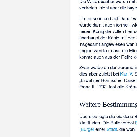
Die Wittelsbacher waren mit 
vertreten, nicht aber die bay
Umfassend und auf Dauer wu
wurde damit auch formell, wi
neuen König die vollen Herr
überhaupt der König mit de
insgesamt angewiesen war. H
fingiert werden, dass die Min
konnte auch aus der Reihe d
Zwar wurde an der Zeremon
dies aber zuletzt bei
Karl V
. 
„Erwählter Römischer Kaiser“
Franz II. 1792, fast alle Krö
Weitere Bestimmun
Überdies legte die Goldene B
stattfinden. Die Bulle verbot
(
Bürger
einer
Stadt
, die woh