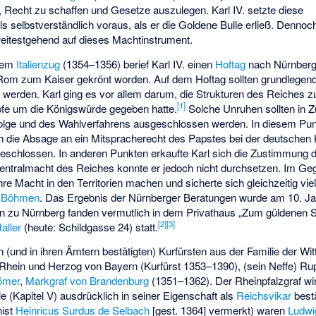
t, Recht zu schaffen und Gesetze auszulegen. Karl IV. setzte diese
elbstverständlich voraus, als er die Goldene Bulle erließ. Dennoch
 weitestgehend auf dieses Machtinstrument.
inem
Italienzug
(1354–1356) berief Karl IV. einen
Hoftag
nach Nürnberg 
n Rom zum Kaiser gekrönt worden. Auf dem Hoftag sollten grundlegen
werden. Karl ging es vor allem darum, die Strukturen des Reiches z
[
1
]
e um die Königswürde gegeben hatte.
Solche Unruhen sollten in Z
olge und des Wahlverfahrens ausgeschlossen werden. In diesem Pun
ch die Absage an ein Mitspracherecht des Papstes bei der deutschen
eschlossen. In anderen Punkten erkaufte Karl sich die Zustimmung 
entralmacht des Reiches konnte er jedoch nicht durchsetzen. Im Geg
e Macht in den Territorien machen und sicherte sich gleichzeitig viel
m
Böhmen
. Das Ergebnis der Nürnberger Beratungen wurde am 10. Jan
n zu Nürnberg fanden vermutlich in dem Privathaus „Zum güldenen S
[
2
]
[
3
]
aller
(heute: Schildgasse 24) statt.
 (und in ihren Ämtern bestätigten) Kurfürsten aus der Familie der Wi
i Rhein und Herzog von Bayern (Kurfürst 1353–1390), (sein Neffe) Rupr
Römer
,
Markgraf von Brandenburg
(1351–1362). Der Rheinpfalzgraf wi
e (Kapitel V) ausdrücklich in seiner Eigenschaft als
Reichsvikar
bestä
nist
Heinricus Surdus de Selbach
[gest. 1364] vermerkt) waren
Ludwi