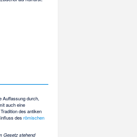
s
e Auffassung durch,
it auch eine
radition des antiken
influss des
römischen
m Gesetz stehend