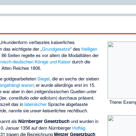
n Urkundenform verfasstes kaiserliches
 das wichtigste der „
Grundgesetze
“ des
Heiligen
 86 Seiten regelte es vor allem die Modalitäten der
ömisch-deutschen Könige und Kaiser
durch die
 Alten Reiches 1806.
ie goldgearbeiteten
Siegel
, die an sechs der sieben
angehängt waren
; er wurde allerdings erst im 15.
e war aber in den zeitgenössischen Quellen unter
(
lex, constitutio oder edictum
) durchaus präsent.
Trierer Exem
tszeit das in
lateinischer
Sprache abgefasste
de, nannte sie
unser keiserliches rechtbuch
.
ekannt als
Nürnberger Gesetzbuch
und wurden in
10. Januar 1356 auf dem Nürnberger
Hoftag
s 31 tragen die Bezeichnung
Metzer Gesetzbuch