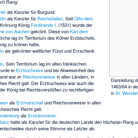
ach Rang:
rier
als Kanzler für Burgund.
öln
als Kanzler für
Reichsitalien
. Seit
Otto dem
r Krönung König
Ferdinands I
. (1531) wurde der
che von Aachen
gekrönt. Diese von
Karl dem
rche lag im Territorium des Kölner Erzbischofs,
nig zu krönen hatte.
en
als gekrönter weltlicher Fürst und Erzschenk
in
. Sein Territorium lag im alten fränkischen
wurde er
Erztruchsess
und bei Abwesenheit des
land war er
Reichsverweser
in allen Ländern, in
Darstellung 
hes Recht galt. Der Erztruchsess war auch die
1463/64 in d
 der König bei Rechtsverstößen zu rechtfertigen
in
St. Wendel
hsen
als
Erzmarschall
und Reichsverweser in allen
chsisches Recht galt.
andenburg
als
Erzkämmerer
.
ainz
hatte als Kanzler für die deutschen Lande den höchsten Rang 
hentscheides durch seine Stimme als Letzter ab.