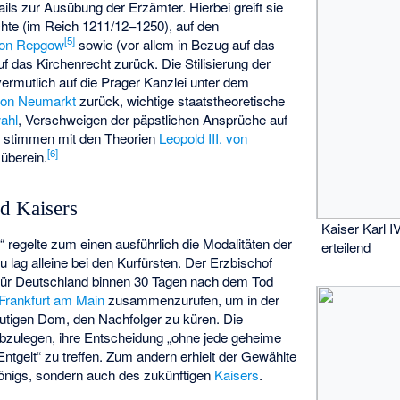
ils zur Ausübung der Erzämter. Hierbei greift sie
chte (im Reich 1211/12–1250), auf den
[
5
]
von Repgow
sowie (vor allem in Bezug auf das
f das Kirchenrecht zurück. Die Stilisierung der
ermutlich auf die Prager Kanzlei unter dem
von Neumarkt
zurück, wichtige staatstheoretische
ahl
, Verschweigen der päpstlichen Ansprüche auf
) stimmen mit den Theorien
Leopold III. von
[
6
]
überein.
d Kaisers
Kaiser Karl I
 regelte zum einen ausführlich die Modalitäten der
erteilend
 lag alleine bei den Kurfürsten. Der Erzbischof
 für Deutschland binnen 30 Tagen nach dem Tod
Frankfurt am Main
zusammenzurufen, um in der
utigen Dom, den Nachfolger zu küren. Die
abzulegen, ihre Entscheidung „ohne jede geheime
tgelt“ zu treffen. Zum andern erhielt der Gewählte
Königs, sondern auch des zukünftigen
Kaisers
.