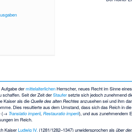
Ausgaben
e Aufgabe der
mittelalterlichen
Herrscher, neues Recht im Sinne eine
 schaffen. Seit der Zeit der
Staufer
setzte sich jedoch zunehmend di
e Kaiser als die
Quelle des alten Rechtes
anzusehen sei und ihm dam
me. Dies resultierte aus dem Umstand, dass sich das Reich in die T
te (→
Translatio imperii
,
Restauratio imperii
), und aus zunehmendem E
sungen im Reich.
ch Kaiser
Ludwig IV.
(1281/1282–1347) unwidersprochen als
über de