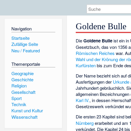
Goldene Bulle
Navigation
Startseite
Die
Goldene Bulle
ist ein i
Zufällige Seite
Gesetzbuch, das von 1356 an
Neu / Featured
Römischen Reiches
war. Auf
Wahl und der Krönung der r
Themenportale
Kurfürsten
bis zum Ende des
Geographie
Der Name bezieht sich auf d
Geschichte
Ausfertigungen der
Urkunde
Religion
Jahrhundert gebräuchlich. Si
Gesellschaft
allgemeinen Bezeichnungen 
Sport
Karl IV.
, in dessen Herrschaf
Technik
Gesetzeswerk verkündet wur
Kunst und Kultur
Die ersten 23 Kapitel sind b
Wissenschaft
Nürnberg
erarbeitet und am 
verkündet. Die Kapitel 24 bi