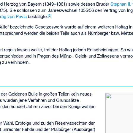
nd Herzog von Bayern (1349–1361) sowie dessen Bruder
Stephan II.
5). Sie schlossen zum Jahreswechsel 1355/56 den Vertrag von Ingol
[
2
]
rag von Pavia
bestätigte.
Bulle“ bezeichnete Gesetzeswerk wurde auf einem weiteren
Hoftag i
ntsprechend werden die beiden Teile auch als Nürnberger bzw. Met
arl regeln lassen wollte, traf der Hoftag jedoch Entscheidungen. So wu
entschieden und in Fragen des Münz-, Geleit- und Zollwesens vermo
 zu verhindern.
der Goldenen Bulle in großen Teilen kein neues
es wurden jene Verfahren und Grundsätze
in den hundert Jahren zuvor bei den Königswahlen
r Wahl, Erbfolge und zu den Reservatrechten der
t unrechter Fehde und der Pfalbürger (Ausbürger)