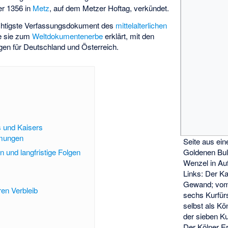
r 1356 in
Metz
, auf dem
Metzer Hoftag
, verkündet.
ichtigste Verfassungsdokument des
mittelalterlichen
e sie zum
Weltdokumentenerbe
erklärt, mit den
gen für Deutschland und Österreich.
 und Kaisers
mmungen
Seite aus ein
 und langfristige Folgen
Goldenen Bul
Wenzel in Au
Links: Der Ka
Gewand; vom
en Verbleib
sechs Kurfürs
selbst als K
der sieben Ku
Der Kölner Er