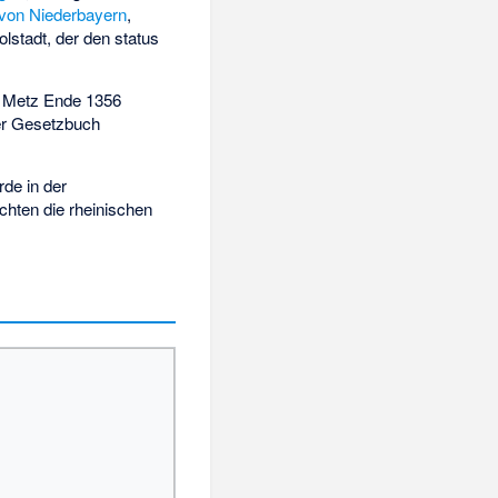
 von Niederbayern
,
stadt, der den status
n Metz Ende 1356
zer Gesetzbuch
rde in der
chten die rheinischen