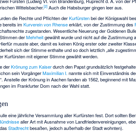
zwei Fürsten (Ludwig VI. von Brandenburg, Ruprecht d. Ä. von der Pf
[
2
]
erischen Wittelsbacher.
Auch die Habsburger gingen leer aus.
rden die Rechte und Pflichten der
Kurfürsten
bei der Königswahl bes
e bereits im
Kurverein von Rhense
erklärt, von der Zustimmung des
schaftsrechte zugestanden. Wesentliche Neuerung der Goldenen Bull
n Stimmen der
Mehrheit
gewählt wurde und nicht auf die Zustimmung al
ierfür musste aber, damit es keinen König erster oder zweiter Klas
derheit sich der Stimme enthalte und so doch letztlich „alle zugestimm
er Kurfürsten mit eigener Stimme gewählt werden.
ie der
Krönung zum Kaiser
durch den Papst grundsätzlich festgehalten
Schon sein Vorgänger
Maximilian I.
nannte sich mit Einverständnis de
. Anstelle der Krönung in Aachen fanden ab 1562, beginnend mit Maxim
nungen im Frankfurter Dom nach der Wahl statt.
gen
ulle eine jährliche Versammlung aller Kurfürsten fest. Dort sollten B
Bündnisse
aller Art mit Ausnahme von Landfriedenvereinigungen, eb
l das
Stadtrecht
besaßen, jedoch außerhalb der Stadt wohnten).