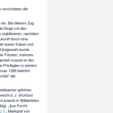
 verzichteten die
ein. Bei diesem Zug
de Dinge mit den
u stabilisieren, nachdem
ukunft durch eine
kt waren Kaiser und
 Königswahl wurde
der Fürsten, mehrere
enteil musste er den
e Privilegien in seinem
uar 1356 feierlich
child“ der
ttelsbacher gehören:
echt d. J. (Kurfürst
rd sowohl in
Willebriefen
tigt. „Aus Furcht
g V.
, Markgraf von