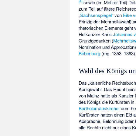
[
4
]
sowie (im Metzer Teil) Deta
zum Teil auf ältere Reichsre
„
Sachsenspiegel
“ von
Eike 
Prinzip der Mehrheitswahl) au
rhetorischen Elemente geht v
Hofkanzler Karls
Johannes 
Grundgedanken (
Mehrheitsw
Nomination und Approbation
Bebenburg
(reg. 1353–1363) 
Wahl des Königs un
Das „kaiserliche Rechtsbuch“
Königswahl. Das Recht hierzu
von Mainz hatte als Kanzler
des Königs die Kurfürsten in
Bartholomäuskirche
, dem he
Kurfürsten hatten einen Eid 
Absprache, Belohnung oder En
alle Rechte nicht nur eines 