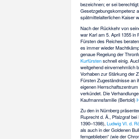
bezeichnen; er sei berechtig
Gesetzgebungskompetenz als s
spätmittelalterlichen Kaiser
Nach der Rückkehr von se
war Karl am 5. April 1355 i
Fürsten des Reiches beraten 
es immer wieder Machtkämpf
genaue Regelung der Thronf
Kurfürsten
schnell einig. Au
weitgehend einvernehmlich b
Vorhaben zur Stärkung der Z
Fürsten Zugeständnisse an ihr
eigenen Herrschaftszentru
verkündet. Die Verhandlunge
Kaufmannsfamilie (Bertold)
H
Zu den in Nürnberg präsenten
Ruprecht d. Ä., Pfalzgraf be
1390–1398),
Ludwig VI. d. 
als auch in der Goldenen Bull
ferngeblieben“ (wie der Chro