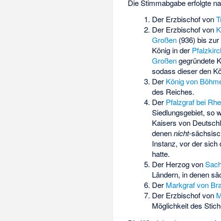
Die Stimmabgabe erfolgte n
Der Erzbischof von
T
Der Erzbischof von
K
Großen
(936) bis zu
König in der
Pfalzkir
Großen
gegründete Ki
sodass dieser den Kö
Der
König von Böhm
des Reiches.
Der
Pfalzgraf bei Rhe
Siedlungsgebiet, so 
Kaisers von Deutsch
denen
nicht
-sächsisc
Instanz, vor der sich
hatte.
Der Herzog von
Sac
Ländern, in denen sä
Der
Markgraf von Br
Der Erzbischof von
M
Möglichkeit des Stic