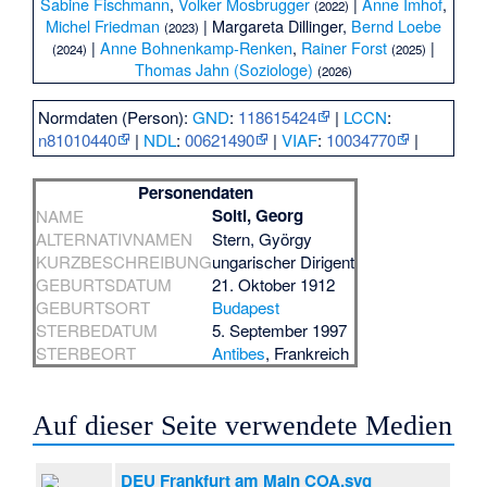
Sabine Fischmann
,
Volker Mosbrugger
|
Anne Imhof
,
(2022)
Michel Friedman
|
Margareta Dillinger
,
Bernd Loebe
(2023)
|
Anne Bohnenkamp-Renken
,
Rainer Forst
|
(2024)
(2025)
Thomas Jahn (Soziologe)
(2026)
Normdaten (Person):
GND
:
118615424
|
LCCN
:
n81010440
|
NDL
:
00621490
|
VIAF
:
10034770
|
Personendaten
Solti, Georg
NAME
ALTERNATIVNAMEN
Stern, György
KURZBESCHREIBUNG
ungarischer Dirigent
GEBURTSDATUM
21. Oktober 1912
GEBURTSORT
Budapest
STERBEDATUM
5. September 1997
STERBEORT
Antibes
, Frankreich
Auf dieser Seite verwendete Medien
DEU Frankfurt am Main COA.svg