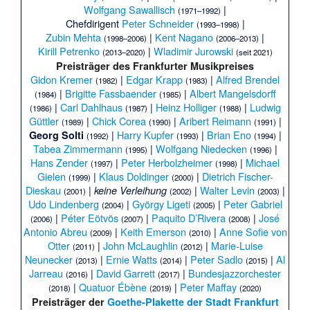
Wolfgang Sawallisch
|
(1971–1992)
Chefdirigent
Peter Schneider
|
(1993–1998)
Zubin Mehta
|
Kent Nagano
|
(1998–2006)
(2006–2013)
Kirill Petrenko
|
Wladimir Jurowski
(2013–2020)
(seit 2021)
Preisträger des
Frankfurter Musikpreises
Gidon Kremer
|
Edgar Krapp
|
Alfred Brendel
(1982)
(1983)
|
Brigitte Fassbaender
|
Albert Mangelsdorff
(1984)
(1985)
|
Carl Dahlhaus
|
Heinz Holliger
|
Ludwig
(1986)
(1987)
(1988)
Güttler
|
Chick Corea
|
Aribert Reimann
|
(1989)
(1990)
(1991)
|
Harry Kupfer
|
Brian Eno
|
Georg Solti
(1992)
(1993)
(1994)
Tabea Zimmermann
|
Wolfgang Niedecken
|
(1995)
(1996)
Hans Zender
|
Peter Herbolzheimer
|
Michael
(1997)
(1998)
Gielen
|
Klaus Doldinger
|
Dietrich Fischer-
(1999)
(2000)
Dieskau
|
|
Walter Levin
|
keine Verleihung
(2001)
(2002)
(2003)
Udo Lindenberg
|
György Ligeti
|
Peter Gabriel
(2004)
(2005)
|
Péter Eötvös
|
Paquito D’Rivera
|
José
(2006)
(2007)
(2008)
Antonio Abreu
|
Keith Emerson
|
Anne Sofie von
(2009)
(2010)
Otter
|
John McLaughlin
|
Marie-Luise
(2011)
(2012)
Neunecker
|
Ernie Watts
|
Peter Sadlo
|
Al
(2013)
(2014)
(2015)
Jarreau
|
David Garrett
|
Bundesjazzorchester
(2016)
(2017)
|
Quatuor Ébène
|
Peter Maffay
(2018)
(2019)
(2020)
Preisträger der
Goethe-Plakette der Stadt Frankfurt