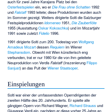
auch für zwei Jahre Karajans Platz bei den
Osterfestspielen
ein, wo er
Die Frau ohne Schatten
1992
und
Falstaff
1993 leitete; diese Produktionen wurden auch
im Sommer gezeigt. Weiters dirigierte Solti die Salzburger
Festspielproduktionen
Idomeneo
1951,
Die Zauberflöte
1955 (Ausstattung
Oskar Kokoschka
) und im Mozartjahr
1991 sowie zuletzt
Fidelio
1996.
1991 dirigierte Solti zum 200. Todestag von
Wolfgang
Amadeus Mozart
dessen
Requiem
im Wiener
Stephansdom
. Obwohl mit Wien künstlerisch eng
verbunden, trat er nur 1980 für die von ihm geleitete
Neuproduktion von Verdis
Falstaff
(Inszenierung
Filippo
Sanjust
) an das Pult der
Wiener Staatsoper
.
Einspielungen
Solti war einer der umfassendsten Operndirigenten der
zweiten Hälfte des 20. Jahrhunderts. Er spielte alle
gängigen Opern von Richard Wagner,
Richard Strauss
und
Giuseppe Verdi ein, nachdem er diese vorher 25 Jahre an