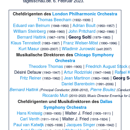
tagesschau.de. 6. Februar 2023.
Chefdirigenten des
London Philharmonic Orchestra
Thomas Beecham
|
(1932–1939)
Eduard van Beinum
|
Adrian Boult
|
(1948–1950)
(1950–1957)
William Steinberg
|
John Pritchard
|
(1958–1960)
(1962–1966)
Bernard Haitink
|
|
Georg Solti
(1967–1979)
(1979–1983)
Klaus Tennstedt
|
Franz Welser-Möst
|
(1983–1987)
(1990–1996)
Kurt Masur
|
Wladimir Jurowski
(2000–2007)
(seit 2007)
Musikalische Direktoren des
Chicago Symphony
Orchestra
Theodore Thomas
|
Friedrich August Stock
(1891–1905)
Désiré Defauw
|
Artur Rodziński
|
Rafael 
(1943–1947)
(1947–1948)
Fritz Reiner
|
Jean Martinon
|
Georg So
(1953–1962)
(1963–1968)
Daniel Barenboim
|
(1991–2006)
Bernard Haitink
,
Pierre Boulez
(Principal Conductor; 2006–2010)
(Conduct
Riccardo Muti
(2010–2023;
Music Director Emeritus for L
Chefdirigenten und Musikdirektoren des
Dallas
Symphony Orchestra
Hans Kreissig
|
Walter J. Fried
|
(1900–1905)
(1905–1911)
Carl Venth
|
Walter J. Fried
|
(1911–1914)
(1918–1924)
Paul van Katwijk
|
Jacques Singer
|
(1925–1938)
(1938–1942)