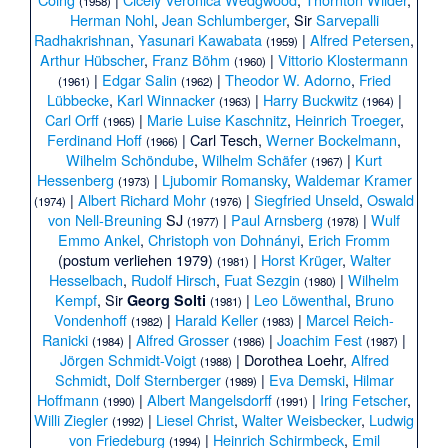
(1958)
Herman Nohl
,
Jean Schlumberger
, Sir
Sarvepalli
Radhakrishnan
,
Yasunari Kawabata
|
Alfred Petersen
,
(1959)
Arthur Hübscher
,
Franz Böhm
|
Vittorio Klostermann
(1960)
|
Edgar Salin
|
Theodor W. Adorno
,
Fried
(1961)
(1962)
Lübbecke
,
Karl Winnacker
|
Harry Buckwitz
|
(1963)
(1964)
Carl Orff
|
Marie Luise Kaschnitz
,
Heinrich Troeger
,
(1965)
Ferdinand Hoff
|
Carl Tesch
,
Werner Bockelmann
,
(1966)
Wilhelm Schöndube
,
Wilhelm Schäfer
|
Kurt
(1967)
Hessenberg
|
Ljubomir Romansky
,
Waldemar Kramer
(1973)
|
Albert Richard Mohr
|
Siegfried Unseld
,
Oswald
(1974)
(1976)
von Nell-Breuning
SJ
|
Paul Arnsberg
|
Wulf
(1977)
(1978)
Emmo Ankel
,
Christoph von Dohnányi
,
Erich Fromm
(postum verliehen 1979)
|
Horst Krüger
,
Walter
(1981)
Hesselbach
,
Rudolf Hirsch
,
Fuat Sezgin
|
Wilhelm
(1980)
Kempf
, Sir
|
Leo Löwenthal
,
Bruno
Georg Solti
(1981)
Vondenhoff
|
Harald Keller
|
Marcel Reich-
(1982)
(1983)
Ranicki
|
Alfred Grosser
|
Joachim Fest
|
(1984)
(1986)
(1987)
Jörgen Schmidt-Voigt
|
Dorothea Loehr
,
Alfred
(1988)
Schmidt
,
Dolf Sternberger
|
Eva Demski
,
Hilmar
(1989)
Hoffmann
|
Albert Mangelsdorff
|
Iring Fetscher
,
(1990)
(1991)
Willi Ziegler
|
Liesel Christ
,
Walter Weisbecker
,
Ludwig
(1992)
von Friedeburg
|
Heinrich Schirmbeck
,
Emil
(1994)