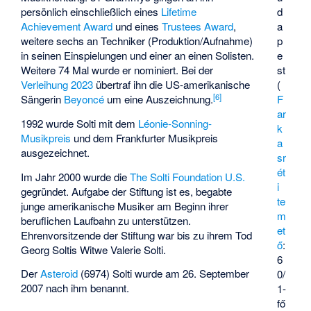
d
persönlich einschließlich eines
Lifetime
a
Achievement Award
und eines
Trustees Award
,
p
weitere sechs an Techniker (Produktion/Aufnahme)
e
in seinen Einspielungen und einer an einen Solisten.
st
Weitere 74 Mal wurde er nominiert. Bei der
(
Verleihung 2023
übertraf ihn die US-amerikanische
[
6
]
F
Sängerin
Beyoncé
um eine Auszeichnung.
ar
1992 wurde Solti mit dem
Léonie-Sonning-
k
Musikpreis
und dem
Frankfurter Musikpreis
a
ausgezeichnet.
sr
ét
Im Jahr 2000 wurde die
The Solti Foundation U.S.
i
gegründet. Aufgabe der Stiftung ist es, begabte
te
junge amerikanische Musiker am Beginn ihrer
m
beruflichen Laufbahn zu unterstützen.
et
Ehrenvorsitzende der Stiftung war bis zu ihrem Tod
ő
:
Georg Soltis Witwe Valerie Solti.
6
Der
Asteroid
(6974) Solti
wurde am 26. September
0/
2007 nach ihm benannt.
1-
fő