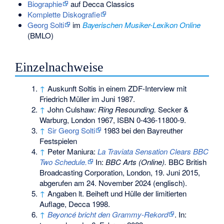
Biographie
auf Decca Classics
Komplette Diskografie
Georg Solti
im
Bayerischen Musiker-Lexikon Online
(BMLO)
Einzelnachweise
↑
Auskunft Soltis in einem ZDF-Interview mit
Friedrich Müller im Juni 1987.
↑
John Culshaw:
Ring Resounding.
Secker &
Warburg, London 1967,
ISBN 0-436-11800-9
.
↑
Sir Georg Solti
1983 bei den Bayreuther
Festspielen
↑
Peter Maniura:
La Traviata Sensation Clears BBC
Two Schedule.
In:
BBC Arts (Online).
BBC British
Broadcasting Corporation, London, 19. Juni 2015,
abgerufen am 24. November 2024
(englisch).
↑
Angaben lt. Beiheft und Hülle der limitierten
Auflage, Decca 1998.
↑
Beyoncé bricht den Grammy-Rekord
. In: