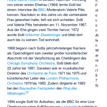
von seiner ersten Ehefrau (1964) lernte Solti bei
F
einem Interview die
BBC
-Moderatorin Valerie Pitts
ot
kennen. Nachdem er drei Jahre um die verheiratete
o
Frau geworben hatte, ließ sie sich scheiden. Solti
v
und Valerie Pitts heirateten am 11. November 1967.
o
Aus der Ehe gingen zwei Töchter hervor. 1972
n
wurde Solti
britischer Staatsbürger
und blieb dort
Al
auch bis zu seinem Tod wohnhaft.
la
n
1969 begann nach Soltis jahrzehntelanger Karriere
W
als Operndirigent sein zweiter großer künstlerischer
ar
Abschnitt mit der Verpflichtung als Chefdirigent des
re
Chicago Symphony Orchestra
. Solti blieb dort
n
22 Jahre bis 1991. Daneben war er musikalischer
(1
Direktor des
Orchestre de Paris
1971 bis 1975 und
9
künstlerischer Leiter des
London Philharmonic
7
Orchestra
1979 bis 1983. Zudem dirigierte er 1983
5)
bei den
Bayreuther Festspielen
den
Ring des
[
3
]
Nibelungen
.
1994 sorgte Solti für Aufsehen, als die BBC für eine Live-
Übertragung seine Aufführung von
La traviata
kurzfristig in