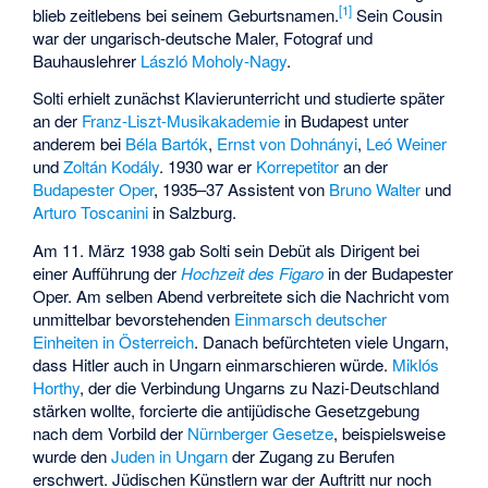
[
1
]
blieb zeitlebens bei seinem Geburtsnamen.
Sein Cousin
war der ungarisch-deutsche Maler, Fotograf und
Bauhauslehrer
László Moholy-Nagy
.
Solti erhielt zunächst Klavierunterricht und studierte später
an der
Franz-Liszt-Musikakademie
in Budapest unter
anderem bei
Béla Bartók
,
Ernst von Dohnányi
,
Leó Weiner
und
Zoltán Kodály
. 1930 war er
Korrepetitor
an der
Budapester Oper
, 1935–37 Assistent von
Bruno Walter
und
Arturo Toscanini
in Salzburg.
Am 11. März 1938 gab Solti sein Debüt als Dirigent bei
einer Aufführung der
Hochzeit des Figaro
in der Budapester
Oper. Am selben Abend verbreitete sich die Nachricht vom
unmittelbar bevorstehenden
Einmarsch deutscher
Einheiten in Österreich
. Danach befürchteten viele Ungarn,
dass Hitler auch in Ungarn einmarschieren würde.
Miklós
Horthy
, der die Verbindung Ungarns zu Nazi-Deutschland
stärken wollte, forcierte die antijüdische Gesetzgebung
nach dem Vorbild der
Nürnberger Gesetze
, beispielsweise
wurde den
Juden in Ungarn
der Zugang zu Berufen
erschwert. Jüdischen Künstlern war der Auftritt nur noch