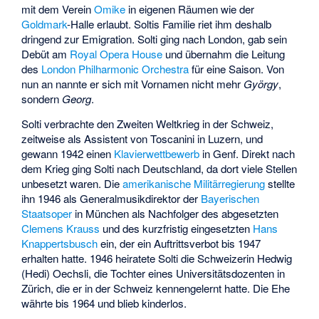
mit dem Verein
Omike
in eigenen Räumen wie der
Goldmark
-Halle erlaubt. Soltis Familie riet ihm deshalb
dringend zur Emigration. Solti ging nach London, gab sein
Debüt am
Royal Opera House
und übernahm die Leitung
des
London Philharmonic Orchestra
für eine Saison. Von
nun an nannte er sich mit Vornamen nicht mehr
György
,
sondern
Georg
.
Solti verbrachte den Zweiten Weltkrieg in der Schweiz,
zeitweise als Assistent von Toscanini in Luzern, und
gewann 1942 einen
Klavierwettbewerb
in Genf. Direkt nach
dem Krieg ging Solti nach Deutschland, da dort viele Stellen
unbesetzt waren. Die
amerikanische Militärregierung
stellte
ihn 1946 als Generalmusikdirektor der
Bayerischen
Staatsoper
in München als Nachfolger des abgesetzten
Clemens Krauss
und des kurzfristig eingesetzten
Hans
Knappertsbusch
ein, der ein Auftrittsverbot bis 1947
erhalten hatte. 1946 heiratete Solti die Schweizerin Hedwig
(Hedi) Oechsli, die Tochter eines Universitätsdozenten in
Zürich, die er in der Schweiz kennengelernt hatte. Die Ehe
währte bis 1964 und blieb kinderlos.