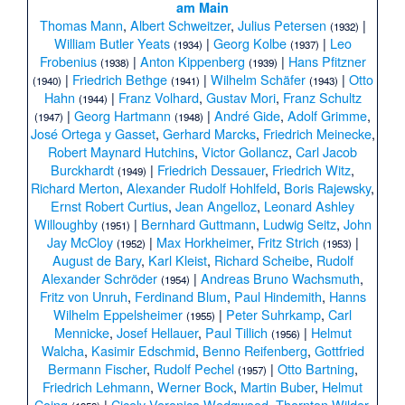
am Main
Thomas Mann
,
Albert Schweitzer
,
Julius Petersen
|
(1932)
William Butler Yeats
|
Georg Kolbe
|
Leo
(1934)
(1937)
Frobenius
|
Anton Kippenberg
|
Hans Pfitzner
(1938)
(1939)
|
Friedrich Bethge
|
Wilhelm Schäfer
|
Otto
(1940)
(1941)
(1943)
Hahn
|
Franz Volhard
,
Gustav Mori
,
Franz Schultz
(1944)
|
Georg Hartmann
|
André Gide
,
Adolf Grimme
,
(1947)
(1948)
José Ortega y Gasset
,
Gerhard Marcks
,
Friedrich Meinecke
,
Robert Maynard Hutchins
,
Victor Gollancz
,
Carl Jacob
Burckhardt
|
Friedrich Dessauer
,
Friedrich Witz
,
(1949)
Richard Merton
,
Alexander Rudolf Hohlfeld
,
Boris Rajewsky
,
Ernst Robert Curtius
,
Jean Angelloz
,
Leonard Ashley
Willoughby
|
Bernhard Guttmann
,
Ludwig Seitz
,
John
(1951)
Jay McCloy
|
Max Horkheimer
,
Fritz Strich
|
(1952)
(1953)
August de Bary
,
Karl Kleist
,
Richard Scheibe
,
Rudolf
Alexander Schröder
|
Andreas Bruno Wachsmuth
,
(1954)
Fritz von Unruh
,
Ferdinand Blum
,
Paul Hindemith
,
Hanns
Wilhelm Eppelsheimer
|
Peter Suhrkamp
,
Carl
(1955)
Mennicke
,
Josef Hellauer
,
Paul Tillich
|
Helmut
(1956)
Walcha
,
Kasimir Edschmid
,
Benno Reifenberg
,
Gottfried
Bermann Fischer
,
Rudolf Pechel
|
Otto Bartning
,
(1957)
Friedrich Lehmann
,
Werner Bock
,
Martin Buber
,
Helmut
Coing
|
Cicely Veronica Wedgwood
,
Thornton Wilder
,