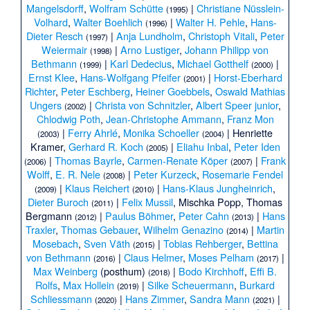
Mangelsdorff
,
Wolfram Schütte
|
Christiane Nüsslein-
(1995)
Volhard
,
Walter Boehlich
|
Walter H. Pehle
,
Hans-
(1996)
Dieter Resch
|
Anja Lundholm
,
Christoph Vitali
,
Peter
(1997)
Weiermair
|
Arno Lustiger
,
Johann Philipp von
(1998)
Bethmann
|
Karl Dedecius
,
Michael Gotthelf
|
(1999)
(2000)
Ernst Klee
,
Hans-Wolfgang Pfeifer
|
Horst-Eberhard
(2001)
Richter
,
Peter Eschberg
,
Heiner Goebbels
,
Oswald Mathias
Ungers
|
Christa von Schnitzler
,
Albert Speer junior
,
(2002)
Chlodwig Poth
,
Jean-Christophe Ammann
,
Franz Mon
|
Ferry Ahrlé
,
Monika Schoeller
|
Henriette
(2003)
(2004)
Kramer
,
Gerhard R. Koch
|
Eliahu Inbal
,
Peter Iden
(2005)
|
Thomas Bayrle
,
Carmen-Renate Köper
|
Frank
(2006)
(2007)
Wolff
,
E. R. Nele
|
Peter Kurzeck
,
Rosemarie Fendel
(2008)
|
Klaus Reichert
|
Hans-Klaus Jungheinrich
,
(2009)
(2010)
Dieter Buroch
|
Felix Mussil
,
Mischka Popp
,
Thomas
(2011)
Bergmann
|
Paulus Böhmer
,
Peter Cahn
|
Hans
(2012)
(2013)
Traxler
,
Thomas Gebauer
,
Wilhelm Genazino
|
Martin
(2014)
Mosebach
,
Sven Väth
|
Tobias Rehberger
,
Bettina
(2015)
von Bethmann
|
Claus Helmer
,
Moses Pelham
|
(2016)
(2017)
Max Weinberg
(posthum)
|
Bodo Kirchhoff
,
Effi B.
(2018)
Rolfs
,
Max Hollein
|
Silke Scheuermann
,
Burkard
(2019)
Schliessmann
|
Hans Zimmer
,
Sandra Mann
|
(2020)
(2021)