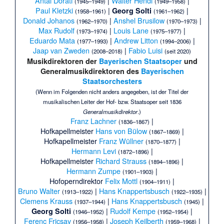
Antal Doráti
|
Walter Hendl
|
(1945–1949)
(1949–1958)
Paul Kletzki
|
|
Georg Solti
(1958–1961)
(1961–1962)
Donald Johanos
|
Anshel Brusilow
|
(1962–1970)
(1970–1973)
Max Rudolf
|
Louis Lane
|
(1973–1974)
(1975–1977)
Eduardo Mata
|
Andrew Litton
|
(1977–1993)
(1994–2006)
Jaap van Zweden
|
Fabio Luisi
(2008–2018)
(seit 2020)
Musikdirektoren der
Bayerischen Staatsoper
und
Generalmusikdirektoren des
Bayerischen
Staatsorchesters
(Wenn im Folgenden nicht anders angegeben, ist der Titel der
musikalischen Leiter der Hof- bzw. Staatsoper seit 1836
Generalmusikdirektor
.)
Franz Lachner
|
(1836–1867)
Hofkapellmeister
Hans von Bülow
|
(1867–1869)
Hofkapellmeister
Franz Wüllner
|
(1870–1877)
Hermann Levi
|
(1872–1896)
Hofkapellmeister
Richard Strauss
|
(1894–1896)
Hermann Zumpe
|
(1901–1903)
Hofoperndirektor
Felix Mottl
|
(1904–1911)
Bruno Walter
|
Hans Knappertsbusch
|
(1913–1922)
(1922–1935)
Clemens Krauss
|
Hans Knappertsbusch
|
(1937–1944)
(1945)
|
Rudolf Kempe
|
Georg Solti
(1946–1952)
(1952–1954)
Ferenc Fricsay
|
Joseph Keilberth
|
(1956–1958)
(1959–1968)