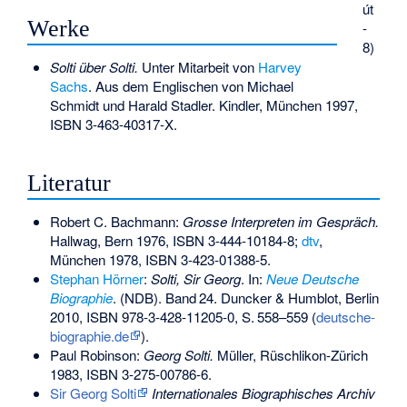
út
Werke
-
8)
Solti über Solti.
Unter Mitarbeit von
Harvey
Sachs
. Aus dem Englischen von Michael
Schmidt und Harald Stadler. Kindler, München 1997,
ISBN 3-463-40317-X
.
Literatur
Robert C. Bachmann:
Grosse Interpreten im Gespräch.
Hallwag, Bern 1976,
ISBN 3-444-10184-8
;
dtv
,
München 1978,
ISBN 3-423-01388-5
.
Stephan Hörner
:
Solti, Sir Georg
. In:
Neue Deutsche
Biographie
. (NDB).
Band
24
. Duncker & Humblot, Berlin
2010,
ISBN 978-3-428-11205-0
,
S.
558–559
(
deutsche-
biographie.de
).
Paul Robinson:
Georg Solti.
Müller, Rüschlikon-Zürich
1983,
ISBN 3-275-00786-6
.
Sir Georg Solti
Internationales Biographisches Archiv