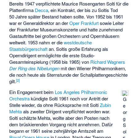
Bereits 1947 verpflichtete Maurice Rosengarten Solti für die
Plattenfirma
Decca
, ein Kontrakt, der bis zu Soltis Tod
50 Jahre später Bestand haben sollte. Von 1952 bis 1961
war er Generaldirektor an der
Oper Frankfurt
sowie Leiter
der Frankfurter Museumskonzerte und hatte zunehmend
Gastauftritte bei großen Orchestern und Opernhäusern
weltweit. 1953 nahm er die
westdeutsche
Staatsbürgerschaft
an. Soltis große Erfahrung als
Operndirigent ermöglichte die erste Studio-
Gesamteinspielung (1958 bis 1965) von
Richard Wagners
Der Ring des Nibelungen
mit den Wiener Philharmonikern,
die noch heute als Sternstunde der Schallplattengeschichte
[
2
]
gilt.
Ein Engagement beim
Los Angeles Philharmonic
Orchestra
kündigte Solti 1961 noch vor Antritt der
G
Stelle wieder, da ohne Rücksprache mit Solti
Zubin
e
Mehta
als zweiter Dirigent verpflichtet worden war.
or
Solti schätzte Mehta, wollte aber den Posten nach
g
dem brüskierenden Vorgang nicht annehmen. Dafür
S
begann er 1961 seine zehnjährige Amtszeit am
ol
Royal Opera House
in London. Nach der Trennung
ti,