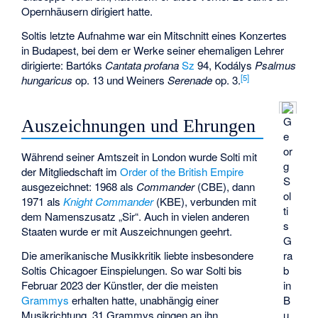
Opernhäusern dirigiert hatte.
Soltis letzte Aufnahme war ein Mitschnitt eines Konzertes
in Budapest, bei dem er Werke seiner ehemaligen Lehrer
dirigierte: Bartóks
Cantata profana
Sz
94, Kodálys
Psalmus
[
5
]
hungaricus
op. 13 und Weiners
Serenade
op. 3.
G
Auszeichnungen und Ehrungen
e
or
Während seiner Amtszeit in London wurde Solti mit
g
der Mitgliedschaft im
Order of the British Empire
S
ausgezeichnet: 1968 als
Commander
(CBE), dann
ol
1971 als
Knight Commander
(KBE), verbunden mit
ti
dem Namenszusatz „Sir“. Auch in vielen anderen
s
Staaten wurde er mit Auszeichnungen geehrt.
G
ra
Die amerikanische Musikkritik liebte insbesondere
b
Soltis Chicagoer Einspielungen. So war Solti bis
in
Februar 2023 der Künstler, der die meisten
B
Grammys
erhalten hatte, unabhängig einer
u
Musikrichtung. 31 Grammys gingen an ihn