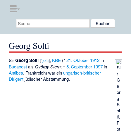
Georg Solti
Sir
Georg Solti
[
ˈʃolti
],
KBE
(*
21. Oktober
1912
in
Budapest
als
György Stern
; †
5. September
1997
in
Si
Antibes
, Frankreich) war ein
ungarisch
-
britischer
r
Dirigent
jüdischer Abstammung.
G
e
or
g
S
ol
ti,
F
ot