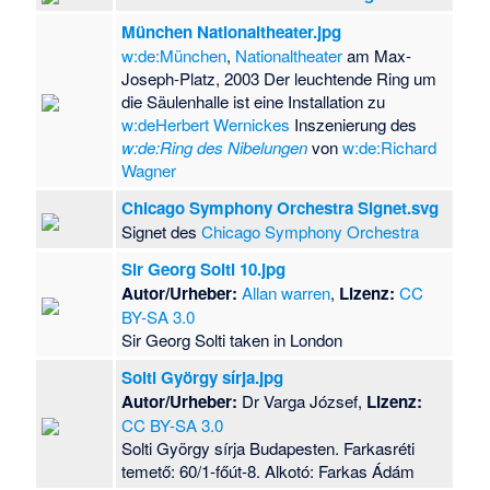
München Nationaltheater.jpg
w:de:München
,
Nationaltheater
am Max-
Joseph-Platz, 2003 Der leuchtende Ring um
die Säulenhalle ist eine Installation zu
w:deHerbert Wernickes
Inszenierung des
w:de:Ring des Nibelungen
von
w:de:Richard
Wagner
Chicago Symphony Orchestra Signet.svg
Signet des
Chicago Symphony Orchestra
Sir Georg Solti 10.jpg
Autor/Urheber:
Allan warren
,
Lizenz:
CC
BY-SA 3.0
Sir Georg Solti taken in London
Solti György sírja.jpg
Autor/Urheber:
Dr Varga József,
Lizenz:
CC BY-SA 3.0
Solti György sírja Budapesten. Farkasréti
temető: 60/1-főút-8. Alkotó: Farkas Ádám