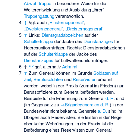
Abwehrtruppe
in besonderer Weise für die
Weiterentwicklung und Ausbildung „ihrer“
Truppengattung
verantwortlich.
↑
Vgl. auch
„Einsternegeneral“
,
„Zweisternegeneral“
,
„Dreisternegeneral“
.
↑
Links:
Dienstgradabzeichen
auf der
Schulterklappe
der Jacke des
Dienstanzuges
für
Heeresuniformträger. Rechts: Dienstgradabzeichen
auf der
Schulterklappe
der Jacke des
Dienstanzuges
für Luftwaffenuniformträger.
a
b
↑
ggf. alternativ
Admiral
↑
Zum General können im Grunde
Soldaten auf
Zeit
,
Berufssoldaten
und
Reservisten
ernannt
werden, wobei in der Praxis (zumal im Frieden) nur
Berufsoffiziere zum General befördert werden.
Beispiele für die Ernennung zum General
d. R.
sind
(im Gegensatz zu
→Brigadegeneralen d. R.
) in der
Bundeswehr nicht bekannt. Generale
a. D.
sind im
Übrigen auch Reservisten. Sie leisten in der Regel
aber keine Wehrübungen. In der Praxis ist die
Beförderung eines Reservisten zum General