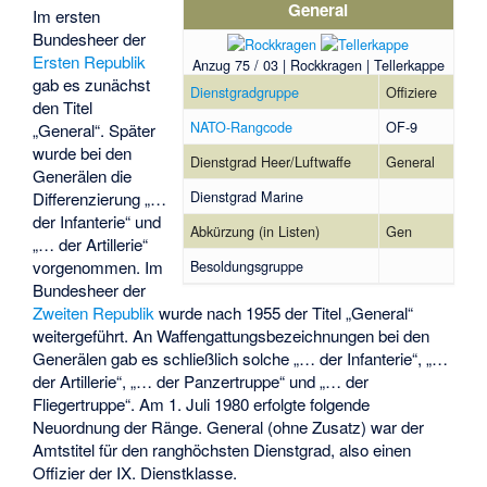
General
Im ersten
Bundesheer der
Ersten Republik
Anzug 75 / 03 | Rockkragen | Tellerkappe
gab es zunächst
Dienstgradgruppe
Offiziere
den Titel
NATO-Rangcode
OF-9
„General“. Später
wurde bei den
Dienstgrad Heer/Luftwaffe
General
Generälen die
Dienstgrad Marine
Differenzierung „…
der Infanterie“ und
Abkürzung (in Listen)
Gen
„… der Artillerie“
vorgenommen. Im
Besoldungsgruppe
Bundesheer der
Zweiten Republik
wurde nach 1955 der Titel „General“
weitergeführt. An Waffengattungsbezeichnungen bei den
Generälen gab es schließlich solche „… der Infanterie“, „…
der Artillerie“, „… der Panzertruppe“ und „… der
Fliegertruppe“. Am 1. Juli 1980 erfolgte folgende
Neuordnung der Ränge. General (ohne Zusatz) war der
Amtstitel für den ranghöchsten Dienstgrad, also einen
Offizier der IX. Dienstklasse.