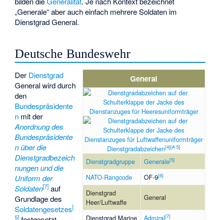
bilden die
Generalität
. Je nach Kontext bezeichnet
„Generale“ aber auch einfach mehrere Soldaten im
Dienstgrad General.
Deutsche Bundeswehr
Der
Dienstgrad
General
General wird durch
den
Bundespräsidente
n
mit der
Anordnung des
Bundespräsidente
n über die
[
4
]
[
A 5
]
Dienstgradabzeichen
Dienstgradbezeich
[
5
]
Dienstgradgruppe
Generale
nungen und die
[
6
]
NATO-Rangcode
OF-9
Uniform der
[
7
]
Soldaten
auf
Dienstgrad
General
Grundlage des
Heer/Luftwaffe
[
Soldatengesetzes
[
7
]
Dienstgrad Marine
Admiral
5
]
festgesetzt.