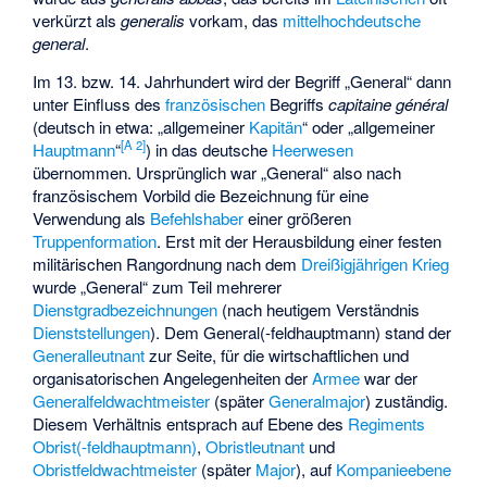
verkürzt als
generalis
vorkam, das
mittelhochdeutsche
general
.
Im 13. bzw. 14. Jahrhundert wird der Begriff „General“ dann
unter Einfluss des
französischen
Begriffs
capitaine général
(deutsch in etwa: „allgemeiner
Kapitän
“ oder „allgemeiner
[
A 2
]
Hauptmann
“
) in das deutsche
Heerwesen
übernommen. Ursprünglich war „General“ also nach
französischem Vorbild die Bezeichnung für eine
Verwendung als
Befehlshaber
einer größeren
Truppenformation
. Erst mit der Herausbildung einer festen
militärischen Rangordnung nach dem
Dreißigjährigen Krieg
wurde „General“ zum Teil mehrerer
Dienstgradbezeichnungen
(nach heutigem Verständnis
Dienststellungen
). Dem General(-feldhauptmann) stand der
Generalleutnant
zur Seite, für die wirtschaftlichen und
organisatorischen Angelegenheiten der
Armee
war der
Generalfeldwachtmeister
(später
Generalmajor
) zuständig.
Diesem Verhältnis entsprach auf Ebene des
Regiments
Obrist(-feldhauptmann)
,
Obristleutnant
und
Obristfeldwachtmeister
(später
Major
), auf
Kompanieebene