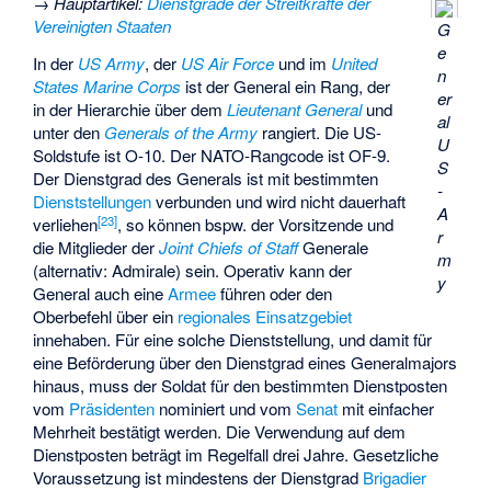
→
Hauptartikel
:
Dienstgrade der Streitkräfte der
Vereinigten Staaten
G
e
In der
US Army
, der
US Air Force
und im
United
n
States Marine Corps
ist der General ein Rang, der
er
in der Hierarchie über dem
Lieutenant General
und
al
unter den
Generals of the Army
rangiert. Die US-
U
Soldstufe ist O-10. Der NATO-Rangcode ist OF-9.
S
Der Dienstgrad des Generals ist mit bestimmten
-
Dienststellungen
verbunden und wird nicht dauerhaft
A
[
23
]
verliehen
, so können bspw. der Vorsitzende und
r
die Mitglieder der
Joint Chiefs of Staff
Generale
m
(alternativ: Admirale) sein. Operativ kann der
y
General auch eine
Armee
führen oder den
Oberbefehl über ein
regionales Einsatzgebiet
innehaben. Für eine solche Dienststellung, und damit für
eine Beförderung über den Dienstgrad eines Generalmajors
hinaus, muss der Soldat für den bestimmten Dienstposten
vom
Präsidenten
nominiert und vom
Senat
mit einfacher
Mehrheit bestätigt werden. Die Verwendung auf dem
Dienstposten beträgt im Regelfall drei Jahre. Gesetzliche
Voraussetzung ist mindestens der Dienstgrad
Brigadier