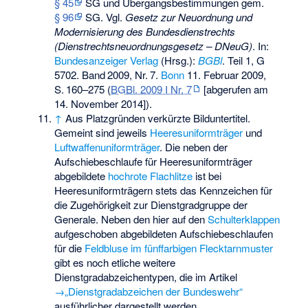
§ 45
SG und Übergangsbestimmungen gem.
§ 96
SG. Vgl.
Gesetz zur Neuordnung und
Modernisierung des Bundesdienstrechts
(Dienstrechtsneuordnungsgesetz – DNeuG)
. In:
Bundesanzeiger Verlag
(Hrsg.):
BGBl
. Teil 1, G
5702.
Band
2009
,
Nr.
7
.
Bonn
11. Februar 2009,
S.
160–275
(
BGBl. 2009 I Nr. 7
[abgerufen am
14. November 2014]).
↑
Aus Platzgründen verkürzte Bilduntertitel.
Gemeint sind jeweils
Heeresuniformträger
und
Luftwaffenuniformträger
. Die neben der
Aufschiebeschlaufe für Heeresuniformträger
abgebildete
hochrote
Flachlitze
ist bei
Heeresuniformträgern stets das Kennzeichen für
die Zugehörigkeit zur Dienstgradgruppe der
Generale. Neben den hier auf den
Schulterklappen
aufgeschoben abgebildeten Aufschiebeschlaufen
für die
Feldbluse
im fünffarbigen Flecktarnmuster
gibt es noch etliche weitere
Dienstgradabzeichentypen, die im Artikel
→„Dienstgradabzeichen der Bundeswehr“
ausführlicher dargestellt werden.