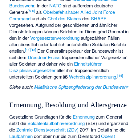
Bundeswehr
. In der
NATO
sind außerdem deutsche
[
A 6
]
Generale
als
Oberbefehlshaber
Allied Joint Force
Command
und als
Chef des Stabes
des
SHAPE
vorgesehen. Aufgrund der geschilderten und ähnlicher
Dienststellungen können Soldaten im Dienstgrad General in
den in der
Vorgesetztenverordnung
aufgezählten Fällen
allen dienstlich oder fachlich unterstellten Soldaten Befehle
[
11
]
[
13
]
erteilen.
Der Generalinspekteur der Bundeswehr ist
seit dem
Dresdner Erlass
truppendienstlicher Vorgesetzter
aller Soldaten und daher wie ein
Einheitsführer
Disziplinarvorgesetzter
aller ihm truppendienstlich
[
14
]
unterstellten Soldaten gemäß
Wehrdisziplinarordnung
.
Siehe auch
:
Militärische Spitzengliederung der Bundeswehr
Ernennung, Besoldung und Altersgrenze
Gesetzliche Grundlagen für die
Ernennung
zum General
setzt die
Soldatenlaufbahnverordnung
(SLV) und ergänzend
die
Zentrale Dienstvorschrift (ZDv)
20/7. Im Detail sind die
Laufbahnen
dort aber nur bis zum Dienstgrad
Oberst