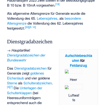
Haushaltsjahr 2023 zwei Stellen in der Besoldungsgruppe
[
19
]
B 10 bzw. B 10mA vorgesehen.
Als allgemeine Altersgrenze für Generale wurde die
Vollendung des 65.
Lebensjahres
, als
besondere
Altersgrenze
die Vollendung des 62. Lebensjahres
[
20
]
[
A 10
]
festgesetzt.
Dienstgradabzeichen
→
Hauptartikel
:
Dienstgradabzeichen der
Aufschiebeschla
Bundeswehr
ufen
für
Feldanzug
Das
Dienstgradabzeichen
für
Generale zeigt
goldenes
Eichenlaub
und vier goldene
Heer
Sterne
als
Schulterabzeichen
.
[
4
]
[
7
]
Die
Unterlagen der
Schulterklappen
(bei
Luftwaf
Heeresuniformträgern
fe
entsprechend auch die