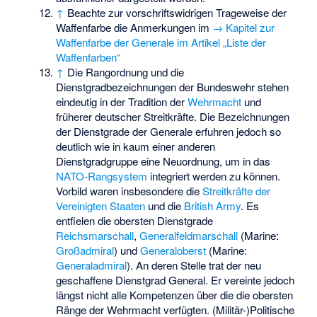
↑
Beachte zur vorschriftswidrigen Trageweise der
Waffenfarbe die Anmerkungen im
→ Kapitel zur
Waffenfarbe der Generale im Artikel „Liste der
Waffenfarben“
↑
Die Rangordnung und die
Dienstgradbezeichnungen der Bundeswehr stehen
eindeutig in der Tradition der
Wehrmacht
und
früherer deutscher Streitkräfte. Die Bezeichnungen
der Dienstgrade der Generale erfuhren jedoch so
deutlich wie in kaum einer anderen
Dienstgradgruppe eine Neuordnung, um in das
NATO-Rangsystem
integriert werden zu können.
Vorbild waren insbesondere die
Streitkräfte der
Vereinigten Staaten
und die
British Army
. Es
entfielen die obersten Dienstgrade
Reichsmarschall
,
Generalfeldmarschall
(Marine:
Großadmiral
) und
Generaloberst
(Marine:
Generaladmiral
). An deren Stelle trat der neu
geschaffene Dienstgrad General. Er vereinte jedoch
längst nicht alle Kompetenzen über die die obersten
Ränge der Wehrmacht verfügten. (Militär-)Politische