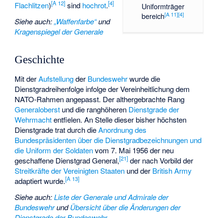
[
A 12
]
[
4
]
Flachlitzen
)
sind
hochrot
.
Uniformträger
[
A 11
]
[
4
]
bereich
Siehe auch
:
„Waffenfarbe“
und
Kragenspiegel der Generale
Geschichte
Mit der
Aufstellung
der
Bundeswehr
wurde die
Dienstgradreihenfolge infolge der Vereinheitlichung dem
NATO-Rahmen angepasst. Der althergebrachte Rang
Generaloberst
und die ranghöheren
Dienstgrade der
Wehrmacht
entfielen. An Stelle dieser bisher höchsten
Dienstgrade trat durch die
Anordnung des
Bundespräsidenten über die Dienstgradbezeichnungen und
die Uniform der Soldaten
vom 7. Mai 1956 der neu
[
21
]
geschaffene Dienstgrad General,
der nach Vorbild der
Streitkräfte der Vereinigten Staaten
und der
British Army
[
A 13
]
adaptiert wurde.
Siehe auch
:
Liste der Generale und Admirale der
Bundeswehr
und
Übersicht über die Änderungen der
Dienstgrade der Bundeswehr