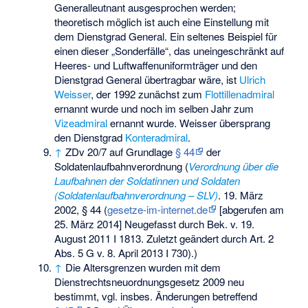
Generalleutnant ausgesprochen werden;
theoretisch möglich ist auch eine Einstellung mit
dem Dienstgrad General. Ein seltenes Beispiel für
einen dieser „Sonderfälle“, das uneingeschränkt auf
Heeres- und Luftwaffenuniformträger und den
Dienstgrad General übertragbar wäre, ist
Ulrich
Weisser
, der 1992 zunächst zum
Flottillenadmiral
ernannt wurde und noch im selben Jahr zum
Vizeadmiral
ernannt wurde. Weisser übersprang
den Dienstgrad
Konteradmiral
.
↑
ZDv 20/7 auf Grundlage
§ 44
der
Soldatenlaufbahnverordnung (
Verordnung über die
Laufbahnen der Soldatinnen und Soldaten
(Soldatenlaufbahnverordnung – SLV)
. 19. März
2002, § 44 (
gesetze-im-internet.de
[abgerufen am
25. März 2014] Neugefasst durch Bek. v. 19.
August 2011 I 1813. Zuletzt geändert durch Art. 2
Abs. 5 G v. 8. April 2013 I 730).
)
↑
Die Altersgrenzen wurden mit dem
Dienstrechtsneuordnungsgesetz 2009 neu
bestimmt, vgl. insbes. Änderungen betreffend