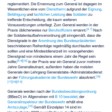
reglementiert. Die Ernennung zum General ist dagegen im
Wesentlichen eine vom
Dienstherrn
aufgrund der
Eignung
,
Befähigung
und
fachlichen Leistung
des
Soldaten
zu
treffende Entscheidung, die kaum weiteren
Voraussetzungen unterliegt. Zum General werden in der
[
A 7
]
Praxis üblicherweise nur
Berufsoffiziere
ernannt.
Nach
der Soldatenlaufbahnverordnung gilt sinngemäß, dass die
Dienstgrade in der
Anordnung des Bundespräsidenten
beschriebenen Reihenfolge regelmäßig durchlaufen werden
sollten und eine Mindestdienstzeit im vorangehenden
Dienstgrad von mindestens einem Jahr die Regel sein
[
A 8
]
[
15
]
sollte;
in der Praxis war ein General zuvor mehrere
Jahre Generalleutnant, außerdem haben die meisten
Generale den
Lehrgang Generalstabs-/Admiralstabsdienst
[
16
]
an der
Führungsakademie der Bundeswehr
absolviert.
[
17
]
[
18
]
[
A 9
]
Generale werden nach der
Bundesbesoldungsordnung
(BBesO) im Allgemeinen mit
B 10
besoldet
; der
Generalinspekteur der Bundeswehr
erhält eine
[
10
]
Amtszulage
.
Gemäß Einzelplan 14 sind im