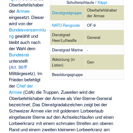
Schulterschlaufe /
Käppi
Oberbefehlshaber
Oberbefehlshaber
der
Armee
Dienstgradgruppe
der Armee
eingesetzt. Dieser
wird von der
NATO-Rangcode
OF-9
Bundesversammlu
Dienstgrad
ng
gewählt und
General
Heer/Luftwaffe
bleibt auch nach
der Wahl dem
Dienstgrad Marine
-
Bundesrat
Abkürzung (in
unterstellt
Gen
Listen)
(
Art. 86
Militärgesetz
). Im
Besoldungsgruppe
Frieden befehligt
der
Chef der
Armee
(CdA) die Truppen. Zuweilen wird der
Oberbefehlshaber der Armee als Vier-Sterne-General
bezeichnet. Das Dienstgradabzeichen zeigt bei der
Schweizer Armee vier mit goldenem Lorbeerlaub
eingefasste Sterne auf den Achselschlaufen und einen
Lorbeerkranz mit einem schmalen Streifen am oberen
Rand und einem zweiten kleineren Lorbeerkranz am