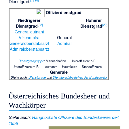
Dienstgrad.
Offizierdienstgrad
Niedrigerer
Höherer
[
22
]
[
22
]
Dienstgrad
Dienstgrad
Generalleutnant
Vizeadmiral
General
-
Generaloberstabsarzt
Admiral
Admiraloberstabsarzt
–
–
Dienstgradgruppe
:
Mannschaften
Unteroffiziere o.P.
–
–
–
–
Unteroffiziere m.P.
Leutnante
Hauptleute
Stabsoffiziere
Generale
Siehe auch
:
Dienstgrade
und
Dienstgradabzeichen der Bundeswehr
Österreichisches Bundesheer und
Wachkörper
Siehe auch
:
Ranghöchste Offiziere des Bundesheeres seit
1956