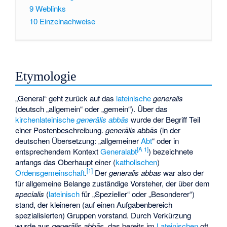
9
Weblinks
10
Einzelnachweise
Etymologie
„General“ geht zurück auf das
lateinische
generalis
(deutsch „allgemein“ oder „gemein“). Über das
kirchenlateinische
generālis abbās
wurde der Begriff Teil
einer Postenbeschreibung.
generālis abbās
(in der
deutschen Übersetzung: „allgemeiner
Abt
“ oder in
[
A 1
]
entsprechendem Kontext
Generalabt
) bezeichnete
anfangs das Oberhaupt einer (
katholischen
)
[
1
]
Ordensgemeinschaft
.
Der
generalis abbas
war also der
für allgemeine Belange zuständige Vorsteher, der über dem
specialis
(
lateinisch
für „Spezieller“ oder „Besonderer“)
stand, der kleineren (auf einen Aufgabenbereich
spezialisierten) Gruppen vorstand. Durch Verkürzung
wurde aus
generālis abbās
, das bereits im
Lateinischen
oft