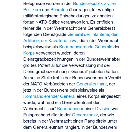
Befugnisse wurden in der
Bundesrepublik
zivilen
Politikern
und
Beamten
übertragen; für wichtige
militärstrategische Entscheidungen zeichneten
fortan NATO-Stäbe verantwortlich. Es entfielen
ferner die in der Wehrmacht dem Generaloberst
folgenden Dienstgrade
General der Infanterie, der
Artillerie, der Kavallerie usw.
, die in der Wehrmacht
beispielsweise als
Kommandierende Generale
der
Korps
verwendet wurden, deren
Dienstgradbezeichnungen in der Bundeswehr aber
großes Potential für die Verwechslung mit der
Dienstgradbezeichnung „General“ geboten hätten.
An seine Stelle trat in der Bundeswehr nach Vorbild
der NATO-Verbündeten der
Generalleutnant
, der
jetzt in der Bundeswehr beispielsweise als
Kommandierender General
eines Korps eingesetzt
wurde, während ein Generalleutnant der
Wehrmacht „nur“
Kommandeur
einer
Division
war.
Entsprechend rückte der
Generalmajor
, der wie
bereits in der Wehrmacht einen Rang direkt unter
dem Generalleutnant rangiert, in der Bundeswehr