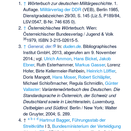
↑
Wörterbuch zur deutschen Militärgeschichte
. 1.
Auflage.
Militärverlag der DDR
(VEB), Berlin 1985,
Dienstgradabzeichen 29/30,
S.
145
(Liz.5, P189/84,
LSV:0547, B-Nr. 746 635 0).
↑
Österreichisches Wörterbuch.
Wien:
Österreichischer Bundesverlag / Jugend & Volk
35
1979,
ISBN 3-215-02615-5
.
↑
General, der.
In:
duden.de
.
Bibliographisches
Institut GmbH, 2013,
abgerufen am 9. November
2014
.
; vgl.
Ulrich Ammon
,
Hans Bickel
,
Jakob
Ebner
, Ruth Esterhammer,
Markus Gasser
, Lorenz
Hofer, Birte Kellermeier-Rehbein,
Heinrich Löffler
,
Doris Mangott,
Hans Moser
,
Robert Schläpfer
,
Michael Schloßmacher, Regula Schmidlin,
Günter
Vallaster
:
Variantenwörterbuch des Deutschen. Die
Standardsprache in Österreich, der Schweiz und
Deutschland sowie in Liechtenstein, Luxemburg,
Ostbelgien und Südtirol
. Berlin / New York: Walter
de Gruyter, 2004; S. 289.
a
b
c
d
↑
Hartmut Bagger
,
Führungsstab der
Streitkräfte
I 3,
Bundesministerium der Verteidigung