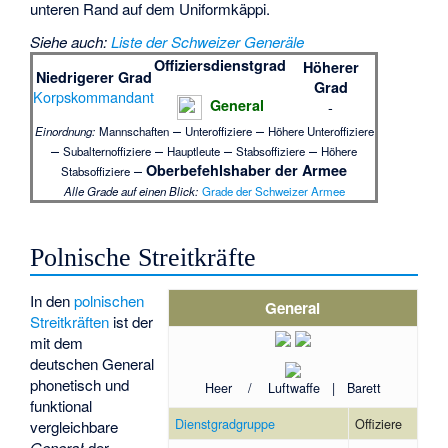
unteren Rand auf dem Uniformkäppi.
Siehe auch
:
Liste der Schweizer Generäle
Offiziersdienstgrad
Höherer
Niedrigerer Grad
Grad
Korpskommandant
General
-
–
–
Einordnung:
Mannschaften
Unteroffiziere
Höhere Unteroffiziere
–
–
–
–
Subalternoffiziere
Hauptleute
Stabsoffiziere
Höhere
–
Oberbefehlshaber der Armee
Stabsoffiziere
Alle Grade auf einen Blick:
Grade der Schweizer Armee
Polnische Streitkräfte
In den
polnischen
General
Streitkräften
ist der
mit dem
deutschen General
phonetisch und
Heer / Luftwaffe | Barett
funktional
Dienstgradgruppe
Offiziere
vergleichbare
Generał
der