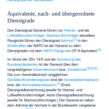
Äquivalente, nach- und übergeordnete
Dienstgrade
Den Dienstgrad General führen nur
Heeres-
und der
Luftwaffenuniformträger
.
Marineuniformträger
derselben
[
7
]
Rangstufe führen den Dienstgrad
Admiral
.
In den
Streitkräften
der NATO ist der General zu allen
[
6
]
Dienstgraden mit dem
NATO-Rangcode
OF-9 äquivalent.
Im Sinne der ZDv 14/5 und der
Anordnung des
Bundespräsidenten
ist der General über dem
[
5
]
[
7
]
[
18
]
rangniedrigeren
Generalleutnant
bzw.
Vizeadmiral
.
Die zum Generalleutnant ranggleichen
Sanitätsoffizierdienstgrade
sind der
Generaloberstabsarzt
[
7
]
bzw. der
Admiraloberstabsarzt
.
(Erste
Dienstgradbezeichnung jeweils für Heeres- und
Luftwaffenuniformträger; letzte Dienstgradbezeichnung
jeweils für Marineuniformträger.) Der General ist neben
dem Admiral der höchste in der Bundeswehr vergebene
[
7
]
[
18
]