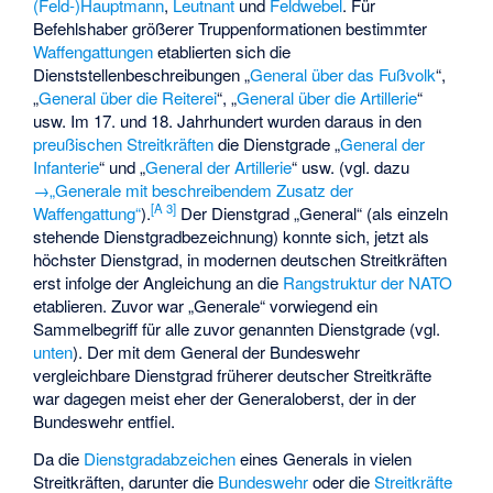
(Feld-)Hauptmann
,
Leutnant
und
Feldwebel
. Für
Befehlshaber größerer Truppenformationen bestimmter
Waffengattungen
etablierten sich die
Dienststellenbeschreibungen „
General über das Fußvolk
“,
„
General über die Reiterei
“, „
General über die Artillerie
“
usw. Im 17. und 18. Jahrhundert wurden daraus in den
preußischen Streitkräften
die Dienstgrade „
General der
Infanterie
“ und „
General der Artillerie
“ usw. (vgl. dazu
→„Generale mit beschreibendem Zusatz der
[
A 3
]
Waffengattung“
).
Der Dienstgrad „General“ (als einzeln
stehende Dienstgradbezeichnung) konnte sich, jetzt als
höchster Dienstgrad, in modernen deutschen Streitkräften
erst infolge der Angleichung an die
Rangstruktur der NATO
etablieren. Zuvor war „Generale“ vorwiegend ein
Sammelbegriff für alle zuvor genannten Dienstgrade (vgl.
unten
). Der mit dem General der Bundeswehr
vergleichbare Dienstgrad früherer deutscher Streitkräfte
war dagegen meist eher der Generaloberst, der in der
Bundeswehr entfiel.
Da die
Dienstgradabzeichen
eines Generals in vielen
Streitkräften, darunter die
Bundeswehr
oder die
Streitkräfte