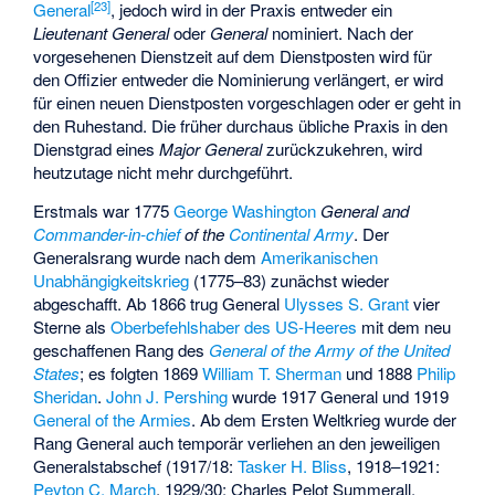
[
23
]
General
, jedoch wird in der Praxis entweder ein
Lieutenant General
oder
General
nominiert. Nach der
vorgesehenen Dienstzeit auf dem Dienstposten wird für
den Offizier entweder die Nominierung verlängert, er wird
für einen neuen Dienstposten vorgeschlagen oder er geht in
den Ruhestand. Die früher durchaus übliche Praxis in den
Dienstgrad eines
Major General
zurückzukehren, wird
heutzutage nicht mehr durchgeführt.
Erstmals war 1775
George Washington
General and
Commander-in-chief
of the
Continental Army
. Der
Generalsrang wurde nach dem
Amerikanischen
Unabhängigkeitskrieg
(1775–83) zunächst wieder
abgeschafft. Ab 1866 trug General
Ulysses S. Grant
vier
Sterne als
Oberbefehlshaber des US-Heeres
mit dem neu
geschaffenen Rang des
General of the Army of the United
States
; es folgten 1869
William T. Sherman
und 1888
Philip
Sheridan
.
John J. Pershing
wurde 1917 General und 1919
General of the Armies
. Ab dem Ersten Weltkrieg wurde der
Rang General auch temporär verliehen an den jeweiligen
Generalstabschef (1917/18:
Tasker H. Bliss
, 1918–1921:
Peyton C. March
, 1929/30:
Charles Pelot Summerall
,