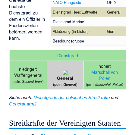
NATO-Rangcode
OF-9
höchste
Dienstgrad Heer/Luftwaffe
General
Dienstgrad, zu
dem ein Offizier in
Dienstgrad Marine
Friedenszeiten
befördert werden
Abkürzung (in Listen)
Gen
kann.
Besoldungsgruppe
Dienstgrad
höher:
niedriger:
Marschall von
Waffengeneral
Polen
General
(poln.
Generał broni
)
(poln.
Marszałek Polski
)
(poln.
Generał
)
Siehe auch
:
Dienstgrade der polnischen Streitkräfte
und
Generał armii
Streitkräfte der Vereinigten Staaten