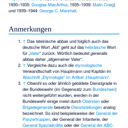
1930–1935:
Douglas MacArthur
, 1935–1939:
Malin Craig
)
und 1939–1944:
George C. Marshall
.
Anmerkungen
↑
Das lateinische
abbas
und folglich auch das
deutsche Wort „Abt“ geht auf das
hebräische
Wort
für „
Vater
“ zurück. Wörtlich bedeutet
generalis
abbas
daher „allgemeiner Vater“.
↑
Vergleiche dazu auch die
etymologische
Verwandtschaft von Hauptmann und Kapitän im
Abschnitt „Etymologie“ im Artikel „Hauptmann“
.
↑
Obwohl so oder ähnlich gebildete Dienstgrade in
der Bundeswehr (im Gegensatz zum
Bundesheer
)
nicht weitergeführt wurden, werden in der
Bundeswehr einige meist durch
Obersten
oder
Brigadegenerale
besetzte
Dienststellungen
analog
bezeichnet. So sind beispielsweise der
General der
Panzertruppen
, der
General der Infanterie
, der
General Spezialkräfte
oder der
General der ABC-