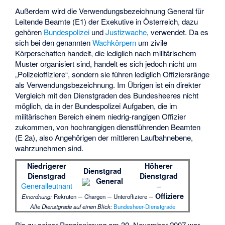
Außerdem wird die Verwendungsbezeichnung General für
Leitende Beamte (E1) der Exekutive in Österreich, dazu
gehören
Bundespolizei
und
Justizwache
, verwendet. Da es
sich bei den genannten
Wachkörpern
um zivile
Körperschaften handelt, die lediglich nach militärischem
Muster organisiert sind, handelt es sich jedoch nicht um
„Polizeioffiziere“, sondern sie führen lediglich Offiziersränge
als Verwendungsbezeichnung. Im Übrigen ist ein direkter
Vergleich mit den Dienstgraden des Bundesheeres nicht
möglich, da in der Bundespolizei Aufgaben, die im
militärischen Bereich einem niedrig-rangigen Offizier
zukommen, von hochrangigen dienstführenden Beamten
(E 2a), also Angehörigen der mittleren Laufbahnebene,
wahrzunehmen sind.
Niedrigerer
Höherer
Dienstgrad
Dienstgrad
Dienstgrad
General
Generalleutnant
–
–
–
–
Offiziere
Einordnung:
Rekruten
Chargen
Unteroffiziere
Alle Dienstgrade auf einen Blick:
Bundesheer-Dienstgrade
Bis zu seiner Pensionierung am 30. November 2007 war