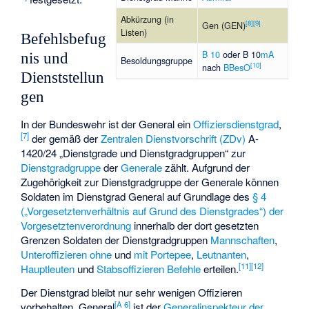
Abkürzung (in
[
8
]
[
9
]
Gen (GEN)
Listen)
Befehlsbefug
B 10
oder B 10
mA
nis und
Besoldungsgruppe
[
10
]
nach
BBesO
Dienststellun
gen
In der Bundeswehr ist der General ein
Offiziersdienstgrad
,
[
7
]
der gemäß der
Zentralen Dienstvorschrift (ZDv)
A-
1420/24 „Dienstgrade und Dienstgradgruppen“ zur
Dienstgradgruppe
der
Generale
zählt. Aufgrund der
Zugehörigkeit zur Dienstgradgruppe der Generale können
Soldaten im Dienstgrad General auf Grundlage des
§ 4
(„Vorgesetztenverhältnis auf Grund des Dienstgrades“) der
Vorgesetztenverordnung
innerhalb der dort gesetzten
Grenzen Soldaten der Dienstgradgruppen
Mannschaften
,
Unteroffizieren
ohne
und
mit Portepee
,
Leutnanten
,
[
11
]
[
12
]
Hauptleuten
und
Stabsoffizieren
Befehle
erteilen.
Der Dienstgrad bleibt nur sehr wenigen Offizieren
[
A 6
]
vorbehalten. General
ist der
Generalinspekteur der