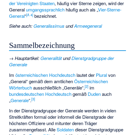
der Vereinigten Staaten
, häufig vier Sterne zeigen, wird der
General
umgangssprachlich
häufig auch als „
Vier-Sterne-
[
A 4
]
General
“
bezeichnet.
Siehe auch
:
Generalissimus
und
Armeegeneral
Sammelbezeichnung
→
Hauptartikel
:
Generalität
und
Dienstgradgruppe der
Generale
Im
österreichischen Hochdeutsch
lautet der
Plural
von
„General“ gemäß dem amtlichen
Österreichischen
[
2
]
Wörterbuch
ausschließlich „Generäle“,
im
bundesdeutschen Hochdeutsch
gemäß
Duden
auch
[
3
]
„
Generale
“.
In der Dienstgradgruppe der Generale werden in vielen
Streitkräften formal oder informell die Dienstgrade der
höchsten Offiziere und mitunter deren Träger
zusammengefasst. Alle
Soldaten
dieser Dienstgradgruppe