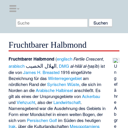
Fruchtbarer Halbmond
Fruchtbarer Halbmond
(
englisch
Fertile Crescent
,
الهلال الخصيب
U
arabisch
,
DMG
al-hilāl al-ḫaṣīb
) ist
n
die von
James H. Breasted
1916 eingeführte
g
Bezeichnung für das
Winterregengebiet
am
ef
nördlichen Rand der
Syrischen Wüste
, die sich im
ä
Norden an die
Arabische Halbinsel
anschließt. Es
hr
gilt als eines der Ursprungsgebiete von
Ackerbau
e
und
Viehzucht
, also der
Landwirtschaft
.
A
Namensgebend war die Ausdehnung des Gebiets in
b
Form einer Mondsichel in einem weiten Bogen, der
gr
sich vom
Persischen Golf
im Süden des heutigen
e
Irak
, über die Kulturlandschaften
Mesopotamiens