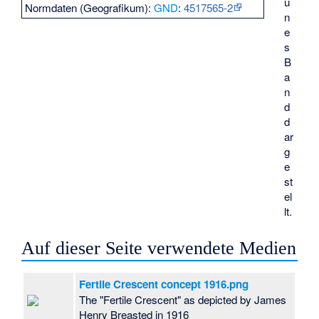
ü
Normdaten (Geografikum):
GND
:
4517565-2
n
e
s
B
a
n
d
d
ar
g
e
st
el
lt.
Auf dieser Seite verwendete Medien
Fertile Crescent concept 1916.png
The "Fertile Crescent" as depicted by James
Henry Breasted in 1916