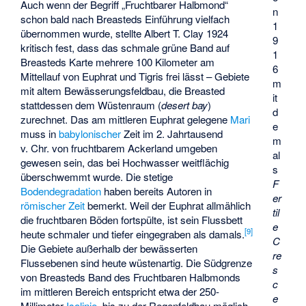
Auch wenn der Begriff „Fruchtbarer Halbmond“
n
schon bald nach Breasteds Einführung vielfach
1
übernommen wurde, stellte Albert T. Clay 1924
9
kritisch fest, dass das schmale grüne Band auf
1
Breasteds Karte mehrere 100 Kilometer am
6
Mittellauf von Euphrat und Tigris frei lässt – Gebiete
m
mit altem Bewässerungsfeldbau, die Breasted
it
stattdessen dem Wüstenraum (
desert bay
)
d
zurechnet. Das am mittleren Euphrat gelegene
Mari
e
muss in
babylonischer
Zeit im 2. Jahrtausend
m
v. Chr. von fruchtbarem Ackerland umgeben
al
gewesen sein, das bei Hochwasser weitflächig
s
überschwemmt wurde. Die stetige
F
Bodendegradation
haben bereits Autoren in
er
römischer Zeit
bemerkt. Weil der Euphrat allmählich
til
die fruchtbaren Böden fortspülte, ist sein Flussbett
e
[
9
]
heute schmaler und tiefer eingegraben als damals.
C
Die Gebiete außerhalb der bewässerten
re
Flussebenen sind heute wüstenartig. Die Südgrenze
s
von Breasteds Band des Fruchtbaren Halbmonds
c
im mittleren Bereich entspricht etwa der 250-
e
Millimeter-
Isolinie
, bis zu der Regenfeldbau möglich