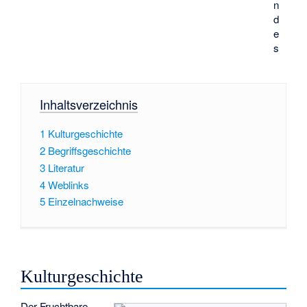
n
d
e
s
Inhaltsverzeichnis
1
Kulturgeschichte
2
Begriffsgeschichte
3
Literatur
4
Weblinks
5
Einzelnachweise
Kulturgeschichte
Der Fruchtbare