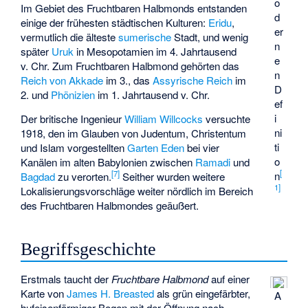
o
Im Gebiet des Fruchtbaren Halbmonds entstanden
d
einige der frühesten städtischen Kulturen:
Eridu
,
er
vermutlich die älteste
sumerische
Stadt, und wenig
n
später
Uruk
in Mesopotamien im 4. Jahrtausend
e
v. Chr. Zum Fruchtbaren Halbmond gehörten das
n
Reich von Akkade
im 3., das
Assyrische Reich
im
D
2. und
Phönizien
im 1. Jahrtausend v. Chr.
ef
i
Der britische Ingenieur
William Willcocks
versuchte
ni
1918, den im Glauben von Judentum, Christentum
ti
und Islam vorgestellten
Garten Eden
bei vier
o
Kanälen im alten Babylonien zwischen
Ramadi
und
[
[
7
]
n
Bagdad
zu verorten.
Seither wurden weitere
1
]
Lokalisierungsvorschläge weiter nördlich im Bereich
des Fruchtbaren Halbmondes geäußert.
Begriffsgeschichte
Erstmals taucht der
Fruchtbare Halbmond
auf einer
Karte von
James H. Breasted
als grün eingefärbter,
A
hufeisenförmiger Bogen mit der Öffnung nach