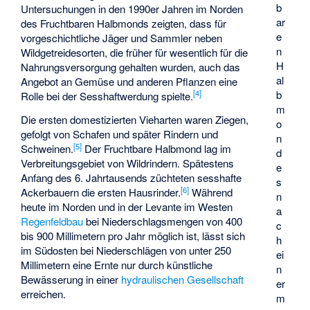
b
Untersuchungen in den 1990er Jahren im Norden
ar
des Fruchtbaren Halbmonds zeigten, dass für
e
vorgeschichtliche Jäger und Sammler neben
n
Wildgetreidesorten, die früher für wesentlich für die
H
Nahrungsversorgung gehalten wurden, auch das
al
Angebot an Gemüse und anderen Pflanzen eine
b
[
4
]
Rolle bei der Sesshaftwerdung spielte.
m
Die ersten domestizierten Vieharten waren Ziegen,
o
gefolgt von Schafen und später Rindern und
n
[
5
]
Schweinen.
Der Fruchtbare Halbmond lag im
d
Verbreitungsgebiet von Wildrindern. Spätestens
e
Anfang des 6. Jahrtausends züchteten sesshafte
s
[
6
]
Ackerbauern die ersten Hausrinder.
Während
n
heute im Norden und in der Levante im Westen
a
Regenfeldbau
bei Niederschlagsmengen von 400
c
bis 900 Millimetern pro Jahr möglich ist, lässt sich
h
im Südosten bei Niederschlägen von unter 250
ei
Millimetern eine Ernte nur durch künstliche
n
Bewässerung in einer
hydraulischen Gesellschaft
er
erreichen.
m