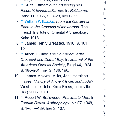
H
↑
Kunz Dittmer:
Zur Entstehung des
al
Rinderhirtennomadismus.
In:
Paideuma,
b
Band 11, 1965, S. 8–23, hier S. 11.
m
↑
William Willcocks
:
From the Garden of
o
Eden to the Crossing of the Jordan.
The
n
French Institute of Oriental Archaeology,
d
Kairo 1918.
d
↑
James Henry Breasted, 1916, S. 101,
ur
104.
c
↑
Albert T. Clay:
The So-Called Fertile
h
Crescent and Desert Bay.
In:
Journal of the
ei
American Oriental Society
, Band 44, 1924,
n
S. 186–201, hier S. 186, 196.
s
↑
James Maxwell Miller, John Haralson
c
Hayes:
History of Ancient Israel and Judah.
h
Westminster John Knox Press, Louisville
m
(KY) 2006, S. 31.
al
↑
Robert W. Braidwood:
Prehistoric Men.
In:
e
Popular Series. Anthropology
, Nr. 37, 1948,
s
S. 1–5, 7–189, hier S. 107.
gr