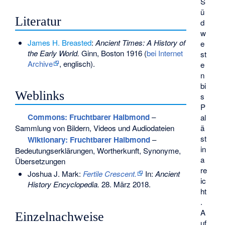
S
ü
Literatur
d
w
James H. Breasted
:
Ancient Times: A History of
e
the Early World.
Ginn, Boston 1916 (
bei Internet
st
Archive
, englisch).
e
n
bi
Weblinks
s
P
Commons
: Fruchtbarer Halbmond
–
al
ä
Sammlung von Bildern, Videos und Audiodateien
st
Wiktionary: Fruchtbarer Halbmond
–
in
Bedeutungserklärungen, Wortherkunft, Synonyme,
a
Übersetzungen
re
Joshua J. Mark:
Fertile Crescent.
In:
Ancient
ic
History Encyclopedia.
28. März 2018
.
ht
.
A
Einzelnachweise
uf