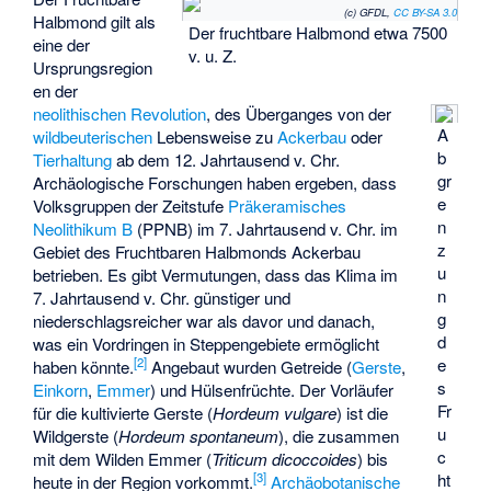
(c) GFDL,
CC BY-SA 3.0
Halbmond gilt als
Der fruchtbare Halbmond etwa 7500
eine der
v. u. Z.
Ursprungsregion
en der
neolithischen Revolution
, des Überganges von der
A
wildbeuterischen
Lebensweise zu
Ackerbau
oder
b
Tierhaltung
ab dem 12. Jahrtausend v. Chr.
gr
Archäologische Forschungen haben ergeben, dass
e
Volksgruppen der Zeitstufe
Präkeramisches
n
Neolithikum B
(PPNB) im 7. Jahrtausend v. Chr. im
z
Gebiet des Fruchtbaren Halbmonds Ackerbau
u
betrieben. Es gibt Vermutungen, dass das Klima im
n
7. Jahrtausend v. Chr. günstiger und
g
niederschlagsreicher war als davor und danach,
d
was ein Vordringen in Steppengebiete ermöglicht
e
[
2
]
haben könnte.
Angebaut wurden Getreide (
Gerste
,
s
Einkorn
,
Emmer
) und Hülsenfrüchte. Der Vorläufer
Fr
für die kultivierte Gerste (
Hordeum vulgare
) ist die
u
Wildgerste (
Hordeum spontaneum
), die zusammen
c
mit dem Wilden Emmer (
Triticum dicoccoides
) bis
ht
[
3
]
heute in der Region vorkommt.
Archäobotanische