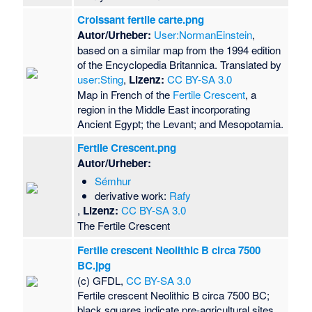
Croissant fertile carte.png
Autor/Urheber:
User:NormanEinstein
,
based on a similar map from the 1994 edition
of the Encyclopedia Britannica. Translated by
user:Sting
,
Lizenz:
CC BY-SA 3.0
Map in French of the
Fertile Crescent
, a
region in the Middle East incorporating
Ancient Egypt; the Levant; and Mesopotamia.
Fertile Crescent.png
Autor/Urheber:
Sémhur
derivative work:
Rafy
,
Lizenz:
CC BY-SA 3.0
The Fertile Crescent
Fertile crescent Neolithic B circa 7500
BC.jpg
(c) GFDL,
CC BY-SA 3.0
Fertile crescent Neolithic B circa 7500 BC;
black squares indicate pre-agricultural sites