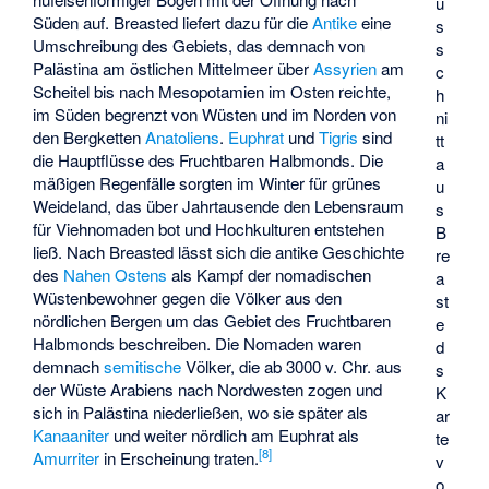
u
Süden auf. Breasted liefert dazu für die
Antike
eine
s
Umschreibung des Gebiets, das demnach von
s
Palästina am östlichen Mittelmeer über
Assyrien
am
c
Scheitel bis nach Mesopotamien im Osten reichte,
h
im Süden begrenzt von Wüsten und im Norden von
ni
den Bergketten
Anatoliens
.
Euphrat
und
Tigris
sind
tt
die Hauptflüsse des Fruchtbaren Halbmonds. Die
a
mäßigen Regenfälle sorgten im Winter für grünes
u
Weideland, das über Jahrtausende den Lebensraum
s
für Viehnomaden bot und Hochkulturen entstehen
B
ließ. Nach Breasted lässt sich die antike Geschichte
re
des
Nahen Ostens
als Kampf der nomadischen
a
Wüstenbewohner gegen die Völker aus den
st
nördlichen Bergen um das Gebiet des Fruchtbaren
e
Halbmonds beschreiben. Die Nomaden waren
d
demnach
semitische
Völker, die ab 3000 v. Chr. aus
s
der Wüste Arabiens nach Nordwesten zogen und
K
sich in Palästina niederließen, wo sie später als
ar
Kanaaniter
und weiter nördlich am Euphrat als
te
[
8
]
Amurriter
in Erscheinung traten.
v
o