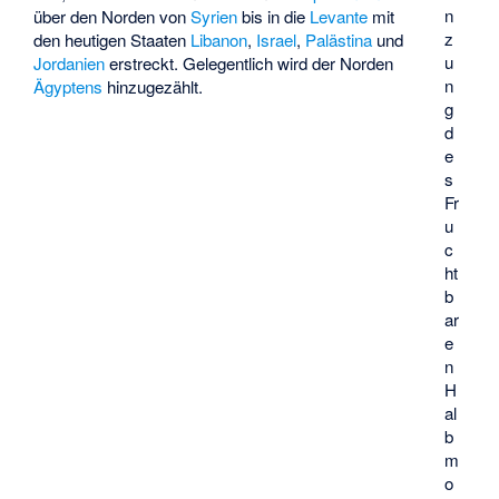
n
über den Norden von
Syrien
bis in die
Levante
mit
z
den heutigen Staaten
Libanon
,
Israel
,
Palästina
und
u
Jordanien
erstreckt. Gelegentlich wird der Norden
n
Ägyptens
hinzugezählt.
g
d
e
s
Fr
u
c
ht
b
ar
e
n
H
al
b
m
o