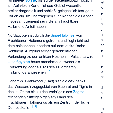
nt
ist. Auf vielen Karten ist das Gebiet wesentlich
b
breiter dargestellt und schließt gelegentlich fast ganz
e
Syrien ein. Im übertragenen Sinn können die Länder
z
insgesamt gemeint sein, die am Fruchtbaren
ei
Halbmond Anteil haben.
c
h
Nordägypten ist durch die
Sinai-Halbinsel
vom
n
Fruchtbaren Halbmond getrennt und liegt nicht auf
et
dem asiatischen, sondern auf dem afrikanischen
e
Kontinent. Aufgrund seiner geschichtlichen
n
Verbindung zu den antiken Reichen in Palästina wird
G
Unterägypten
heute manchmal entweder als
e
Fortsetzung oder als Teil des Fruchtbaren
bi
[
10
]
Halbmonds angesehen.
et
Robert W Braidwood (1948) sah die
hilly flanks
,
,
das Wassereinzugsgebiet von Euphrat und Tigris in
d
den im Osten bis zu den Vorhügeln des
Zagros
a
reichenden Mittelgebirgen am Rand des
s
Fruchtbaren Halbmonds als ein Zentrum der frühen
i
[
11
]
Domestikation.
m