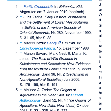
d
↑
Fertile Crescent.
In:
Britannica Kids.
er
Abgerufen am 7. Januar 2019
(englisch).
O
↑
Juris Zarins
:
Early Pastoral Nomadism
ri
and the Settlement of Lower Mesopotamia.
gi
In:
Bulletin of the American Schools of
n
Oriental Research,
Nr. 280, November 1990,
al
S. 31–65, hier S. 38.
k
↑
Marcel Bazin:
Barley.
i. In Iran.
In:
ar
Encyclopædia Iranica
, 15. Dezember 1988
te
↑
Manon Savard, Mark Nesbitt, Martin K.
is
Jones:
The Role of Wild Grasses in
t
Subsistence and Sedentism: New Evidence
d
from the Northern Fertile Crescent.
In:
World
er
Archaeology,
Band 38, Nr. 2 (
Sedentism in
Fr
Non-Agricultural Societies
) Juni 2006,
u
S. 179–196, hier S. 191
c
↑
Melinda A. Zeder:
The Origins of
ht
Agriculture in the Near East.
In:
Current
b
Anthropology
,
Band 52, Nr. 4 (
The Origins of
ar
Agriculture: New Data, New Ideas
) Oktober
e
2011, S. 221–235, hier S. 222.