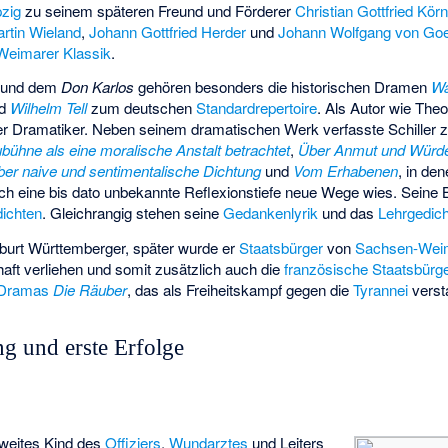
pzig
zu seinem späteren Freund und Förderer
Christian Gottfried Körn
rtin Wieland
,
Johann Gottfried Herder
und
Johann Wolfgang von Go
Weimarer Klassik
.
t und dem
Don Karlos
gehören besonders die historischen Dramen
Wa
d
Wilhelm Tell
zum deutschen
Standardrepertoire
. Als Autor wie Theo
r Dramatiker. Neben seinem dramatischen Werk verfasste Schiller 
bühne als eine moralische Anstalt betrachtet
,
Über Anmut und Würd
ber naive und sentimentalische Dichtung
und
Vom Erhabenen
, in de
urch eine bis dato unbekannte Reflexionstiefe neue Wege wies. Seine 
ichten
. Gleichrangig stehen seine
Gedankenlyrik
und das
Lehrgedich
eburt Württemberger, später wurde er
Staatsbürger
von
Sachsen-Wei
aft verliehen und somit zusätzlich auch die
französische Staatsbürg
Dramas
Die Räuber
, das als Freiheitskampf gegen die
Tyrannei
verst
g und erste Erfolge
 zweites Kind des
Offiziers
,
Wundarztes
und Leiters