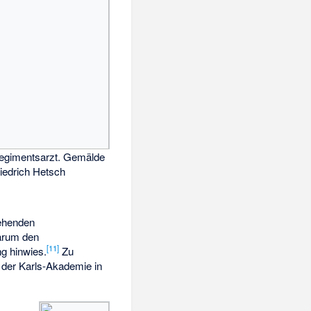
 Regimentsarzt. Gemälde
riedrich Hetsch
ehenden
darum den
[
11
]
ng hinwies.
Zu
 der Karls-Akademie in