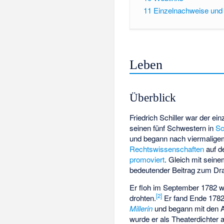
11
Einzelnachweise un
Leben
Überblick
Friedrich Schiller war der ei
seinen fünf Schwestern in
Sc
und begann nach viermalig
Rechtswissenschaften
auf d
promoviert
. Gleich mit sein
bedeutender Beitrag zum D
Er floh im September 1782
[
2
]
drohten.
Er fand Ende 1782 
Millerin
und begann mit den 
wurde er als Theaterdichter