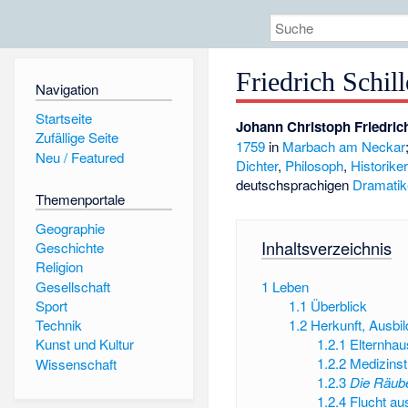
Friedrich Schill
Navigation
Startseite
Johann Christoph Friedrich
Zufällige Seite
1759
in
Marbach am Neckar
Neu / Featured
Dichter
,
Philosoph
,
Historike
deutschsprachigen
Dramatik
Themenportale
Geographie
Inhaltsverzeichnis
Geschichte
Religion
Gesellschaft
1
Leben
Sport
1.1
Überblick
1.2
Herkunft, Ausbil
Technik
1.2.1
Elternhau
Kunst und Kultur
1.2.2
Medizins
Wissenschaft
1.2.3
Die Räub
1.2.4
Flucht aus