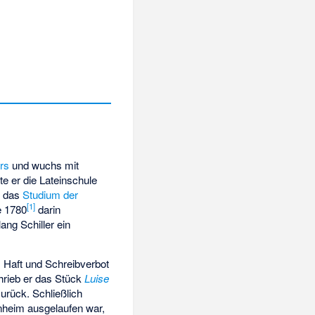
ers
und wuchs mit
e er die Lateinschule
3 das
Studium der
[
1
]
 1780
darin
lang Schiller ein
 Haft und Schreibverbot
hrieb er das Stück
Luise
rück. Schließlich
nnheim ausgelaufen war,