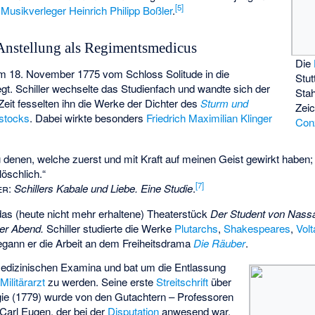
[
5
]
r
Musikverleger
Heinrich Philipp Boßler
.
nstellung als Regimentsmedicus
Die
m 18. November 1775 vom Schloss Solitude in die
Stut
legt. Schiller wechselte das Studienfach und wandte sich der
Stah
eit fesselten ihn die Werke der Dichter des
Sturm und
Zei
stocks
. Dabei wirkte besonders
Friedrich Maximilian Klinger
Con
zu denen, welche zuerst und mit Kraft auf meinen Geist gewirkt haben
öschlich.“
[
7
]
er
:
Schillers Kabale und Liebe. Eine Studie
.
das (heute nicht mehr erhaltene) Theaterstück
Der Student von Nass
er Abend.
Schiller studierte die Werke
Plutarchs
,
Shakespeares
,
Volt
begann er die Arbeit an dem Freiheitsdrama
Die Räuber
.
medizinischen Examina und bat um die Entlassung
m
Militärarzt
zu werden. Seine erste
Streitschrift
über
ogie (1779) wurde von den Gutachtern – Professoren
Carl Eugen, der bei der
Disputation
anwesend war,