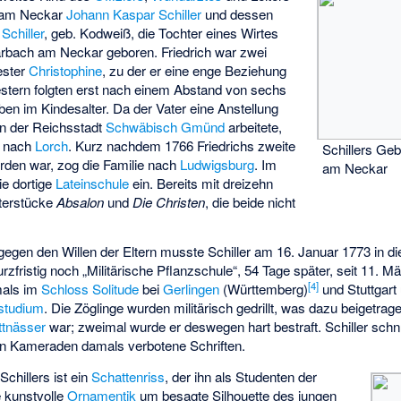
h am Neckar
Johann Kaspar Schiller
und dessen
Schiller
, geb. Kodweiß, die Tochter eines Wirtes
rbach am Neckar geboren. Friedrich war zwei
ester
Christophine
, zu der er eine enge Beziehung
estern folgten erst nach einem Abstand von sechs
ben im Kindesalter. Da der Vater eine Anstellung
 in der Reichsstadt
Schwäbisch Gmünd
arbeitete,
4 nach
Lorch
. Kurz nachdem 1766 Friedrichs zweite
Schillers Ge
den war, zog die Familie nach
Ludwigsburg
. Im
am Neckar
die dortige
Lateinschule
ein. Bereits mit dreizehn
aterstücke
Absalon
und
Die Christen
, die beide nicht
gegen den Willen der Eltern musste Schiller am 16. Januar 1773 in d
urzfristig noch „Militärische Pflanzschule“, 54 Tage später, seit 11. M
[
4
]
als im
Schloss Solitude
bei
Gerlingen
(Württemberg)
und Stuttgart 
studium
. Die Zöglinge wurden militärisch gedrillt, was dazu beigetra
ttnässer
war; zweimal wurde er deswegen hart bestraft. Schiller schn
n Kameraden damals verbotene Schriften.
Schillers ist ein
Schattenriss
, der ihn als Studenten der
e kunstvolle
Ornamentik
um besagte Silhouette des jungen