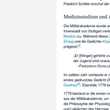
Friedrich Schiller erschuf de
Medizinstudium und A
Die Militärakademie wurde a
Innenstadt von Stuttgart ver
Medizin
zu. Während dieser Z
Drang
und die Gedichte
Klop
[
6
]
prägend.
„Er [Klinger] gehörte 
der Jugend sind unausl
–
Friedrich Schill
Im selben Jahr verfasste er 
erstes gedrucktes Gedicht
D
[
8
]
Goethes
. Ebenfalls 1776 
1779 bestand er die ersten 
aus der Militärakademie, u
die Philosophie der Physiol
und Leibärzten des Herzogs 