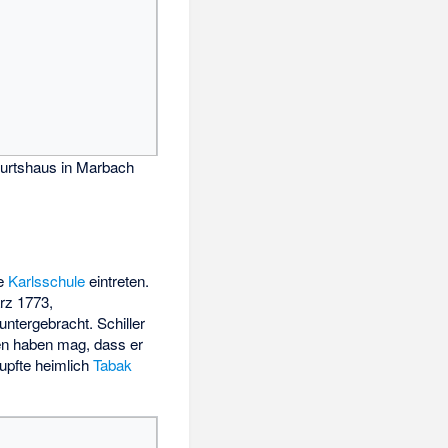
burtshaus in Marbach
ie
Karlsschule
eintreten.
ärz 1773,
untergebracht. Schiller
gen haben mag, dass er
upfte heimlich
Tabak