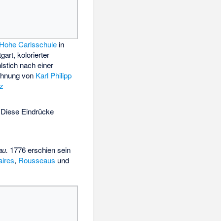
Hohe Carlsschule
in
tgart, kolorierter
lstich nach einer
chnung von
Karl Philipp
z
; Diese Eindrücke
au.
1776 erschien sein
aires
,
Rousseaus
und