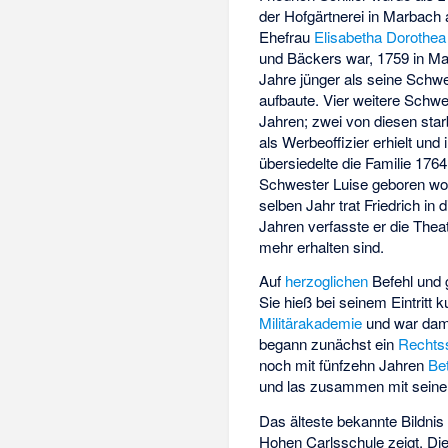
der Hofgärtnerei in Marbac
Ehefrau
Elisabetha Dorothea 
und Bäckers war, 1759 in Ma
Jahre jünger als seine Schw
aufbaute. Vier weitere Schw
Jahren; zwei von diesen star
als Werbeoffizier erhielt und
übersiedelte die Familie 176
Schwester Luise geboren wor
selben Jahr trat Friedrich in 
Jahren verfasste er die The
mehr erhalten sind.
Auf
herzoglichen
Befehl und 
Sie hieß bei seinem Eintritt k
Militärakademie
und war dam
begann zunächst ein
Rechts
noch mit fünfzehn Jahren
Be
und las zusammen mit seine
Das älteste bekannte Bildnis 
Hohen Carlsschule zeigt. Di