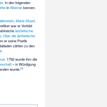
er
. In den folgenden
ethe
in
Weimar
kennen.
llenstein
,
Maria Stuart
,
retiker war er Vorbild
zahlreiche
ästhetische
e
,
Über die ästhetische
nen er seine Poetik
Balladen zählen zu den
t
.
mar
. 1792 wurde ihm die
erschaft
– in Würdigung
[
3
]
anden wurde.