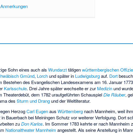
d Anmerkungen
nzige Sohn eines auch als
Wundarzt
tätigen
württembergischen
Offizi
hwäbisch Gmünd
,
Lorch
und später in
Ludwigsburg
auf.
Dort
besucht
em Bestehen des Evangelischen Landesexamens am 16. Januar 177
er
Karlsschule
. Drei Jahre später wechselte er zur
Medizin
und wurde
em Theaterdebüt, dem 1782 uraufgeführten Schauspiel
Die Räuber
, ge
rama des
Sturm und Drang
und der Weltliteratur.
 wegen Herzog
Carl Eugen
aus
Württemberg
nach Mannheim, weil ihm
in Bauerbach bei Meiningen Schutz vor weiterer Verfolgung. Dort sc
Arbeiten zu
Don Karlos
. Im Sommer 1783 kehrte er nach Mannheim zu
 am
Nationaltheater Mannheim
angestellt. Als seine Anstellung in Ma