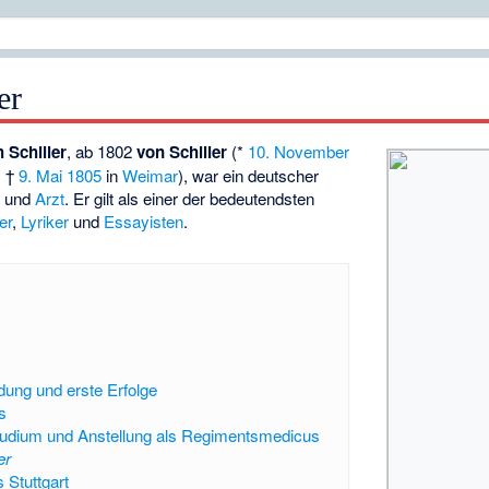
er
 Schiller
, ab 1802
von Schiller
(*
10. November
; †
9. Mai
1805
in
Weimar
), war ein deutscher
r
und
Arzt
. Er gilt als einer der bedeutendsten
er
,
Lyriker
und
Essayisten
.
dung und erste Erfolge
s
tudium und Anstellung als Regimentsmedicus
er
 Stuttgart