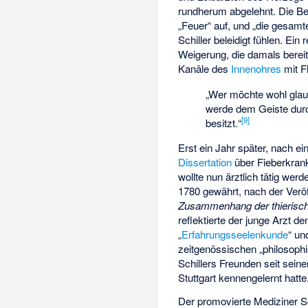
rundherum abgelehnt. Die Beg
„Feuer“ auf, und „die gesam
Schiller beleidigt fühlen. Ein
Weigerung, die damals berei
Kanäle des
Innenohres
mit Fl
„Wer möchte wohl glaub
werde dem Geiste durch
[
9
]
besitzt.“
Erst ein Jahr später, nach e
Dissertation
über Fieberkran
wollte nun ärztlich tätig werd
1780 gewährt, nach der Veröf
Zusammenhang der thierische
reflektierte der junge Arzt d
„
Erfahrungsseelenkunde
“ un
zeitgenössischen „philosophi
Schillers Freunden seit sein
Stuttgart kennengelernt hatte
Der promovierte Mediziner Sch