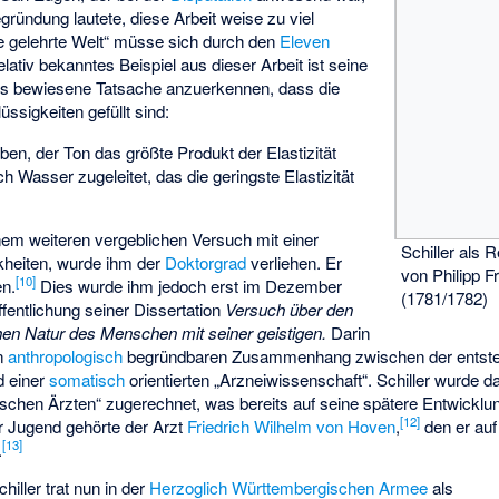
ründung lautete, diese Arbeit weise zu viel
te gelehrte Welt“ müsse sich durch den
Eleven
 relativ bekanntes Beispiel aus dieser Arbeit ist seine
ts bewiesene Tatsache anzuerkennen, dass die
üssigkeiten gefüllt sind:
en, der Ton das größte Produkt der Elastizität
 Wasser zugeleitet, das die geringste Elastizität
inem weiteren vergeblichen Versuch mit einer
Schiller als
kheiten, wurde ihm der
Doktorgrad
verliehen. Er
von
Philipp F
[
10
]
en.
Dies wurde ihm jedoch erst im Dezember
(1781/1782)
fentlichung seiner Dissertation
Versuch über den
n Natur des Menschen mit seiner geistigen.
Darin
en
anthropologisch
begründbaren Zusammenhang zwischen der entst
d einer
somatisch
orientierten „Arzneiwissenschaft“. Schiller wurde 
schen Ärzten“ zugerechnet, was bereits auf seine spätere Entwicklu
[
12
]
er Jugend gehörte der Arzt
Friedrich Wilhelm von Hoven
,
den er auf
[
13
]
.
iller trat nun in der
Herzoglich Württembergischen Armee
als