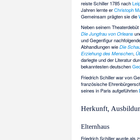
reiste Schiller 1785 nach
Lei
Jahren lernte er
Christoph Ma
Gemeinsam prägten sie die
Neben seinem Theaterdebü
Die Jungfrau von Orleans
un
und Gegenfigur nachfolgende
Abhandlungen wie
Die Schau
Erziehung des Menschen
,
Ü
darlegte und der Literatur d
bekanntesten deutschen
Ged
Friedrich Schiller war von G
französische Ehrenbürgersch
seines in Paris aufgeführten
Herkunft, Ausbildun
Elternhaus
Friedrich Schiller wurde als