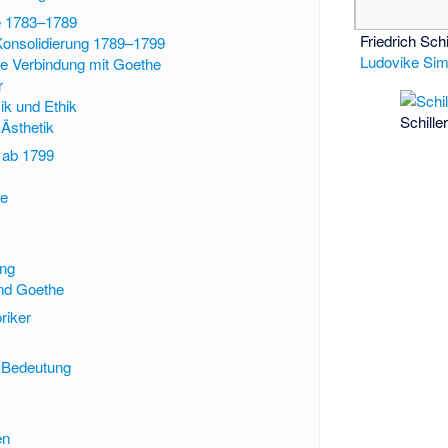
e 1783–1789
Friedrich Schi
 Konsolidierung 1789–1799
Ludovike Si
he Verbindung mit Goethe
r
k und Ethik
Schille
 Ästhetik
 ab 1799
ne
ung
und Goethe
oriker
e Bedeutung
en