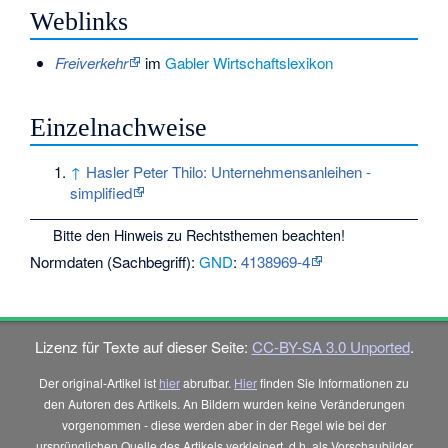
Weblinks
Freiverkehr
im
Gabler Wirtschaftslexikon
Einzelnachweise
↑
Hasler Peter Thilo: Unternehmensanleihen -
simplified
Bitte den
Hinweis zu Rechtsthemen
beachten!
Normdaten (Sachbegriff):
GND
:
4138969-4
Lizenz für Texte auf dieser Seite:
CC-BY-SA 3.0 Unported
.
Der original-Artikel ist
hier
abrufbar.
Hier
finden Sie Informationen zu
den Autoren des Artikels. An Bildern wurden keine Veränderungen
vorgenommen - diese werden aber in der Regel wie bei der
ursprünglichen Quelle des Artikels verkleinert, d.h. als Vorschaubilder