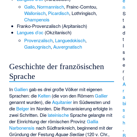
e
Gallo
,
Normannisch
,
Frainc-Comtou
,
n
Wallonisch
,
Picardisch
,
Lothringisch
,
S
Champenois
t
Franko-Provenzalisch
(Arpitanisch)
a
Langues d’oc
(Okzitanisch)
d
t
Provenzalisch
,
Languedokisch
,
I
Gaskognisch
,
Auvergnatisch
s
s
e
Geschichte der französischen
r
Sprache
(
A
In
Gallien
gab es drei große Völker mit eigenen
r
Sprachen: die
Kelten
(die von den Römern
Gallier
a
genannt wurden), die
Aquitanier
im Südwesten und
bi
die
Belger
im Norden. Die Romanisierung erfolgte in
s
zwei Schritten. Die
lateinische
Sprache gelangte mit
c
der Einrichtung der römischen Provinz
Gallia
h
Narbonensis
nach Südfrankreich, beginnend mit der
,
Gründung der Festung
Aquae Sextiae
(120 v. Chr.,
B