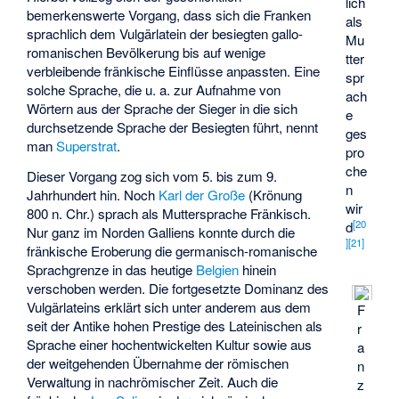
lich
bemerkenswerte Vorgang, dass sich die Franken
als
sprachlich dem Vulgärlatein der besiegten gallo-
Mu
romanischen Bevölkerung bis auf wenige
tter
verbleibende fränkische Einflüsse anpassten. Eine
spr
solche Sprache, die u. a. zur Aufnahme von
ach
Wörtern aus der Sprache der Sieger in die sich
e
durchsetzende Sprache der Besiegten führt, nennt
ges
man
Superstrat
.
pro
che
Dieser Vorgang zog sich vom 5. bis zum 9.
n
Jahrhundert hin. Noch
Karl der Große
(Krönung
wir
800 n. Chr.) sprach als Muttersprache Fränkisch.
[
20
d
Nur ganz im Norden Galliens konnte durch die
]
[
21
]
fränkische Eroberung die germanisch-romanische
Sprachgrenze in das heutige
Belgien
hinein
verschoben werden. Die fortgesetzte Dominanz des
Vulgärlateins erklärt sich unter anderem aus dem
F
seit der Antike hohen Prestige des Lateinischen als
r
Sprache einer hochentwickelten Kultur sowie aus
a
der weitgehenden Übernahme der römischen
n
Verwaltung in nachrömischer Zeit. Auch die
z