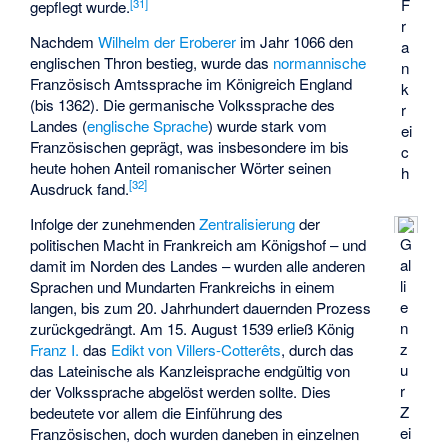
F
[
31
]
gepflegt wurde.
r
Nachdem
Wilhelm der Eroberer
im Jahr 1066 den
a
englischen Thron bestieg, wurde das
normannische
n
Französisch Amtssprache im Königreich England
k
(bis 1362). Die germanische Volkssprache des
r
Landes (
englische Sprache
) wurde stark vom
ei
Französischen geprägt, was insbesondere im bis
c
heute hohen Anteil romanischer Wörter seinen
h
[
32
]
Ausdruck fand.
Infolge der zunehmenden
Zentralisierung
der
G
politischen Macht in Frankreich am Königshof – und
al
damit im Norden des Landes – wurden alle anderen
li
Sprachen und Mundarten Frankreichs in einem
e
langen, bis zum 20. Jahrhundert dauernden Prozess
n
zurückgedrängt. Am 15. August 1539 erließ König
z
Franz I.
das
Edikt von Villers-Cotterêts
, durch das
u
das Lateinische als Kanzleisprache endgültig von
r
der Volkssprache abgelöst werden sollte. Dies
Z
bedeutete vor allem die Einführung des
ei
Französischen, doch wurden daneben in einzelnen