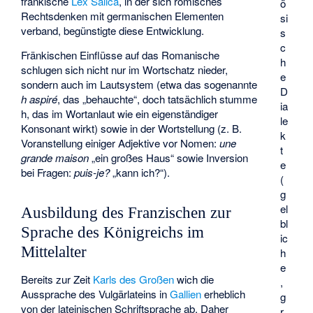
fränkische
Lex Salica
, in der sich römisches
ö
Rechtsdenken mit germanischen Elementen
si
verband, begünstigte diese Entwicklung.
s
c
Fränkischen Einflüsse auf das Romanische
h
schlugen sich nicht nur im Wortschatz nieder,
e
sondern auch im Lautsystem (etwa das sogenannte
D
h aspiré
, das „behauchte“, doch tatsächlich stumme
ia
h, das im Wortanlaut wie ein eigenständiger
le
Konsonant wirkt) sowie in der Wortstellung (z. B.
k
Voranstellung einiger Adjektive vor Nomen:
une
t
grande maison
„ein großes Haus“ sowie Inversion
e
bei Fragen:
puis-je?
„kann ich?“).
(
g
el
Ausbildung des Franzischen zur
bl
Sprache des Königreichs im
ic
Mittelalter
h
e
Bereits zur Zeit
Karls des Großen
wich die
,
Aussprache des Vulgärlateins in
Gallien
erheblich
g
von der lateinischen Schriftsprache ab. Daher
r