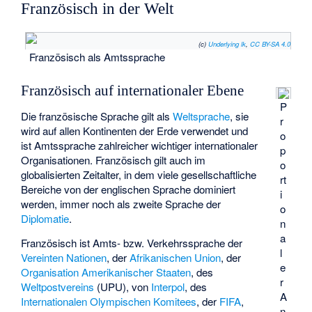
Französisch in der Welt
(c)
Underlying lk
,
CC BY-SA 4.0
Französisch als Amtssprache
Französisch auf internationaler Ebene
P
Die französische Sprache gilt als
Weltsprache
, sie
r
wird auf allen Kontinenten der Erde verwendet und
o
ist Amtssprache zahlreicher wichtiger internationaler
p
Organisationen. Französisch gilt auch im
o
globalisierten Zeitalter, in dem viele gesellschaftliche
rt
Bereiche von der englischen Sprache dominiert
i
werden, immer noch als zweite Sprache der
o
Diplomatie
.
n
a
Französisch ist Amts- bzw. Verkehrssprache der
l
Vereinten Nationen
, der
Afrikanischen Union
, der
e
Organisation Amerikanischer Staaten
, des
r
Weltpostvereins
(UPU), von
Interpol
, des
A
Internationalen Olympischen Komitees
, der
FIFA
,
n