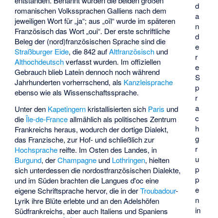
entstanden. Benannt wurden die beiden großen
d
romanischen Volkssprachen Galliens nach dem
a
jeweiligen Wort für „ja“; aus „oïl“ wurde im späteren
n
Französisch das Wort „oui“. Der erste schriftliche
d
Beleg der (nord)französischen Sprache sind die
e
Straßburger Eide
, die 842 auf
Altfranzösisch
und
r
Althochdeutsch
verfasst wurden. Im offiziellen
e
Gebrauch blieb Latein dennoch noch während
S
Jahrhunderten vorherrschend, als
Kanzleisprache
p
ebenso wie als Wissenschaftssprache.
r
a
Unter den
Kapetingern
kristallisierten sich
Paris
und
c
die
Île-de-France
allmählich als politisches Zentrum
h
Frankreichs heraus, wodurch der dortige Dialekt,
g
das
Franzische
, zur Hof- und schließlich zur
r
Hochsprache
reifte. Im Osten des Landes, in
u
Burgund
, der
Champagne
und
Lothringen
, hielten
p
sich unterdessen die nordostfranzösischen Dialekte,
p
und im Süden brachten die Langues d'oc eine
e
eigene Schriftsprache hervor, die in der
Troubadour
-
n
Lyrik ihre Blüte erlebte und an den Adelshöfen
in
Südfrankreichs, aber auch Italiens und Spaniens