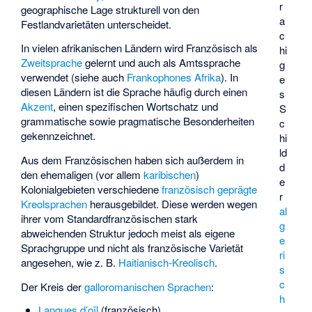
r
geographische Lage strukturell von den
a
Festlandvarietäten unterscheidet.
c
In vielen afrikanischen Ländern wird Französisch als
hi
Zweitsprache
gelernt und auch als Amtssprache
g
verwendet (siehe auch
Frankophones Afrika
). In
e
diesen Ländern ist die Sprache häufig durch einen
s
Akzent
, einen spezifischen Wortschatz und
S
grammatische sowie pragmatische Besonderheiten
c
gekennzeichnet.
hi
ld
Aus dem Französischen haben sich außerdem in
d
den ehemaligen (vor allem
karibischen
)
e
Kolonialgebieten verschiedene
französisch geprägte
r
Kreolsprachen
herausgebildet. Diese werden wegen
al
ihrer vom Standardfranzösischen stark
g
abweichenden Struktur jedoch meist als eigene
e
Sprachgruppe und nicht als französische Varietät
ri
angesehen, wie z. B.
Haitianisch-Kreolisch
.
s
c
Der Kreis der
galloromanischen Sprachen
:
h
Langues d’oïl
(französisch)