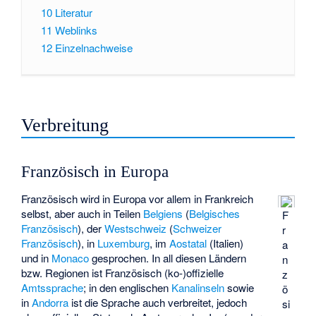
10
Literatur
11
Weblinks
12
Einzelnachweise
Verbreitung
Französisch in Europa
Französisch wird in Europa vor allem in Frankreich
selbst, aber auch in Teilen
Belgiens
(
Belgisches
F
Französisch
), der
Westschweiz
(
Schweizer
r
Französisch
), in
Luxemburg
, im
Aostatal
(Italien)
a
und in
Monaco
gesprochen. In all diesen Ländern
n
bzw. Regionen ist Französisch (ko-)offizielle
z
Amtssprache
; in den englischen
Kanalinseln
sowie
ö
in
Andorra
ist die Sprache auch verbreitet, jedoch
si