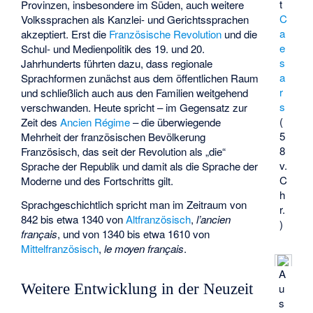
t
Provinzen, insbesondere im Süden, auch weitere
C
Volkssprachen als Kanzlei- und Gerichtssprachen
a
akzeptiert. Erst die
Französische Revolution
und die
e
Schul- und Medienpolitik des 19. und 20.
s
Jahrhunderts führten dazu, dass regionale
a
Sprachformen zunächst aus dem öffentlichen Raum
r
und schließlich auch aus den Familien weitgehend
s
verschwanden. Heute spricht – im Gegensatz zur
(
Zeit des
Ancien Régime
– die überwiegende
5
Mehrheit der französischen Bevölkerung
8
Französisch, das seit der Revolution als „die“
v.
Sprache der Republik und damit als die Sprache der
C
Moderne und des Fortschritts gilt.
h
Sprachgeschichtlich spricht man im Zeitraum von
r.
842 bis etwa 1340 von
Altfranzösisch
,
l’ancien
)
français
, und von 1340 bis etwa 1610 von
Mittelfranzösisch
,
le moyen français
.
A
Weitere Entwicklung in der Neuzeit
u
s