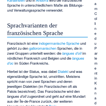
Kanalinseln
und in
Andorra
wird die französische
a
Sprache in unterschiedlichem Maße als Bildungs-
m
und Verwaltungssprache verwendet.
C
ol
li
Sprachvarianten der
n
französischen Sprache
e
d
u
Französisch ist eine
indogermanische Sprache
und
P
gehört zu den
galloromanischen
Sprachen, die in
ar
zwei Gruppen unterteilt werden: die
langues d’oïl
im
le
nördlichen Frankreich und Belgien und die
langues
m
d’oc
im Süden Frankreichs.
e
Hierbei ist der Status, was dabei
Dialekt
und was
nt
eigenständige Sprache ist, umstritten. Meistens
in
spricht man von zwei Sprachen und deren
K
jeweiligen Dialekten (im Französischen oft als
a
Patois
bezeichnet). Das Französische wird den
n
langues d’oïl
zugeordnet und geht auf eine Mundart
a
aus der Île-de-France zurück, der weiteren
d