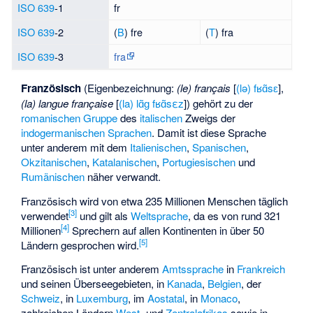
ISO 639
-1
fr
ISO 639
-2
(
B
) fre
(
T
) fra
ISO 639
-3
fra
Französisch
(Eigenbezeichnung:
(le) français
[
(lə) fʁɑ̃sɛ
],
(la) langue française
[
(la) lɑ̃ɡ fʁɑ̃sεz
]) gehört zu der
romanischen Gruppe
des
italischen
Zweigs der
indogermanischen Sprachen
. Damit ist diese Sprache
unter anderem mit dem
Italienischen
,
Spanischen
,
Okzitanischen
,
Katalanischen
,
Portugiesischen
und
Rumänischen
näher verwandt.
Französisch wird von etwa 235 Millionen Menschen täglich
[
3
]
verwendet
und gilt als
Weltsprache
, da es von rund 321
[
4
]
Millionen
Sprechern auf allen Kontinenten in über 50
[
5
]
Ländern gesprochen wird.
Französisch ist unter anderem
Amtssprache
in
Frankreich
und seinen Überseegebieten, in
Kanada
,
Belgien
, der
Schweiz
, in
Luxemburg
, im
Aostatal
, in
Monaco
,
zahlreichen Ländern
West-
und
Zentralafrikas
sowie in