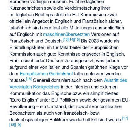
Sprachen vorliegen müssen. Für ihre täglichen
Kurznachrichten sowie die Verdolmetschung ihrer
mittäglichen Briefings stellt die EU-Kommission zwar
offiziell ein Angebot in Englisch und Französisch sicher,
tatsächlich sind aber fast alle Mitteilungen ausschließlich
auf Englisch mit
maschinenübersetzten
Versionen auf
[
13
]
[
14
]
[
15
]
Französisch und Deutsch.
Bis 2023 wurde als
Einstellungskriterium für Mitarbeiter der Europäischen
Kommission auch gute Kenntnisse entweder in Englisch,
Französisch oder Deutsch vorausgesetzt, was jedoch
aufgrund einer von Italien und Spanien geführten Klage vor
dem
Europäischen Gerichtshof
fallen gelassen werden
[
16
]
musste.
Generell dominiert auch nach dem
Austritt des
Vereinigten Königreiches
in der internen und externen
Kommunikation das Englische bzw. ein simplifiziertes
"
Euro English
" unter EU-Politikern sowie der gesamten EU-
Bevölkerung – ein Umstand, der sowohl von politischen
Beobachtern als auch von französisch- bzw.
[
17
]
deutschsprachigen Politikern wiederholt kritisiert wurde.
[
18
]
[
19
]