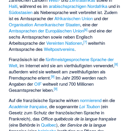
Haiti
, während es im
arabischsprachigen
Nordafrika
und in
Südostasien
als Nebensprache weit verbreitet ist. Zudem
ist es Amtssprache der
Afrikanischen Union
und der
Organisation Amerikanischer Staaten
, eine der
[
6
]
Amtssprachen der Europäischen Union
und eine der
sechs Amtssprachen sowie neben Englisch
[
7
]
Arbeitssprache der
Vereinten Nationen
,
weiterhin
Amtssprache des
Weltpostvereins
.
Französisch ist die
fünftmeistgesprochene Sprache der
[
8
]
Welt
, im Internet wird sie am vierthäufigsten verwendet,
außerdem wird sie weltweit am zweithäufigsten als
[
9
]
Fremdsprache erlernt.
Im Jahr 2050 werden nach
Angaben der
OIF
weltweit rund 700 Millionen
[
9
]
Gesamtsprecher leben.
Auf die französische Sprache wirken
normierend
ein die
Académie française
,
die sogenannte
Loi Toubon
(ein
Gesetz zum Schutz der französischen Sprache in
Frankreich), das
Office québécois de la langue française
(eine Behörde in
Québec
), der
Service de la langue
française
(eine
belgische
Institution zur Pflege der