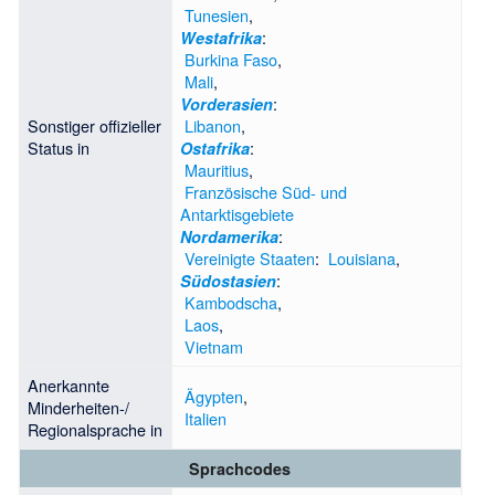
Tunesien
,
:
Westafrika
Burkina Faso
,
Mali
,
:
Vorderasien
Sonstiger offizieller
Libanon
,
Status in
:
Ostafrika
Mauritius
,
Französische Süd- und
Antarktisgebiete
:
Nordamerika
Vereinigte Staaten
:
Louisiana
,
:
Südostasien
Kambodscha
,
Laos
,
Vietnam
Anerkannte
Ägypten
,
Minderheiten-/
Italien
Regionalsprache in
Sprachcodes