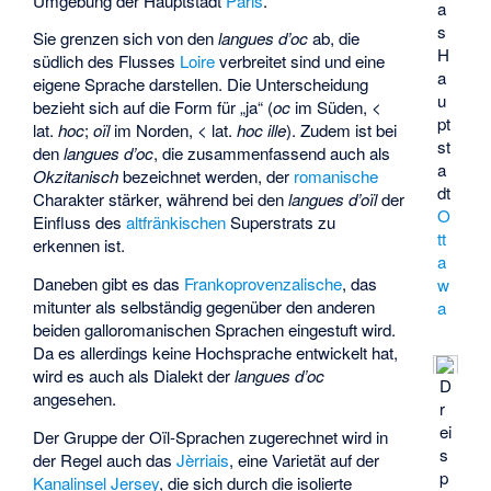
Umgebung der Hauptstadt
Paris
.
a
s
Sie grenzen sich von den
langues d’oc
ab, die
H
südlich des Flusses
Loire
verbreitet sind und eine
a
eigene Sprache darstellen. Die Unterscheidung
u
bezieht sich auf die Form für „ja“ (
oc
im Süden, <
pt
lat.
hoc
;
oïl
im Norden, < lat.
hoc ille
). Zudem ist bei
st
den
langues d’oc
, die zusammenfassend auch als
a
Okzitanisch
bezeichnet werden, der
romanische
dt
Charakter stärker, während bei den
langues d’oïl
der
O
Einfluss des
altfränkischen
Superstrats zu
tt
erkennen ist.
a
Daneben gibt es das
Frankoprovenzalische
, das
w
mitunter als selbständig gegenüber den anderen
a
beiden galloromanischen Sprachen eingestuft wird.
Da es allerdings keine Hochsprache entwickelt hat,
wird es auch als Dialekt der
langues d’oc
D
angesehen.
r
ei
Der Gruppe der Oïl-Sprachen zugerechnet wird in
s
der Regel auch das
Jèrriais
, eine Varietät auf der
p
Kanalinsel
Jersey
, die sich durch die isolierte