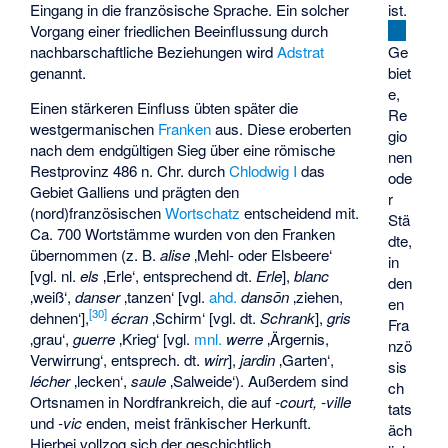
Eingang in die französische Sprache. Ein solcher
ist.
Vorgang einer friedlichen Beeinflussung durch
nachbarschaftliche Beziehungen wird
Adstrat
Ge
genannt.
biet
e,
Einen stärkeren Einfluss übten später die
Re
westgermanischen
Franken
aus. Diese eroberten
gio
nach dem endgültigen Sieg über eine römische
nen
Restprovinz 486 n. Chr. durch
Chlodwig I
das
ode
Gebiet Galliens und prägten den
r
(nord)französischen
Wortschatz
entscheidend mit.
Stä
Ca. 700 Wortstämme wurden von den Franken
dte,
übernommen (z. B.
alise
‚Mehl- oder Elsbeere‘
in
[vgl. nl.
els
‚Erle‘, entsprechend dt.
Erle
],
blanc
den
‚weiß‘,
danser
‚tanzen‘ [vgl.
ahd.
dansōn
‚ziehen,
en
[
30
]
dehnen‘],
écran
‚Schirm‘ [vgl. dt.
Schrank
],
gris
Fra
‚grau‘,
guerre
‚Krieg‘ [vgl.
mnl.
werre
‚Ärgernis,
nzö
Verwirrung‘, entsprech. dt.
wirr
],
jardin
‚Garten‘,
sis
lécher
‚lecken‘,
saule
‚Salweide‘). Außerdem sind
ch
Ortsnamen in Nordfrankreich, die auf
-court, -ville
tats
und
-vic
enden, meist fränkischer Herkunft.
äch
Hierbei vollzog sich der geschichtlich