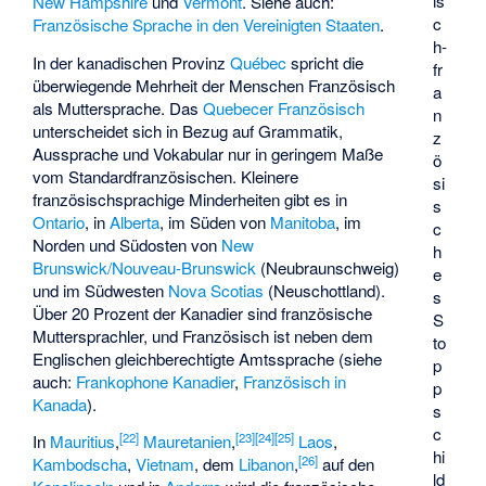
is
New Hampshire
und
Vermont
. Siehe auch:
c
Französische Sprache in den Vereinigten Staaten
.
h-
In der kanadischen Provinz
Québec
spricht die
fr
überwiegende Mehrheit der Menschen Französisch
a
als Muttersprache. Das
Quebecer Französisch
n
unterscheidet sich in Bezug auf Grammatik,
z
Aussprache und Vokabular nur in geringem Maße
ö
vom Standardfranzösischen. Kleinere
si
französischsprachige Minderheiten gibt es in
s
Ontario
, in
Alberta
, im Süden von
Manitoba
, im
c
Norden und Südosten von
New
h
Brunswick/Nouveau-Brunswick
(Neubraunschweig)
e
und im Südwesten
Nova Scotias
(Neuschottland).
s
Über 20 Prozent der Kanadier sind französische
S
Muttersprachler, und Französisch ist neben dem
to
Englischen gleichberechtigte Amtssprache (siehe
p
auch:
Frankophone Kanadier
,
Französisch in
p
Kanada
).
s
c
[
22
]
[
23
]
[
24
]
[
25
]
In
Mauritius
,
Mauretanien
,
Laos
,
hi
[
26
]
Kambodscha
,
Vietnam
, dem
Libanon
,
auf den
ld