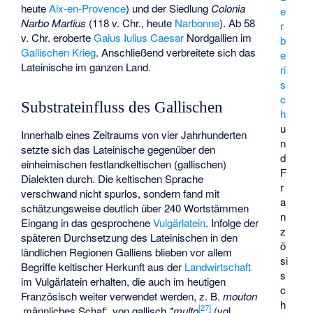
heute
Aix-en-Provence
) und der Siedlung
Colonia
e
Narbo Martius
(118 v. Chr., heute
Narbonne
). Ab 58
r
v. Chr. eroberte
Gaius Iulius Caesar
Nordgallien im
b
Gallischen Krieg
. Anschließend verbreitete sich das
e
Lateinische im ganzen Land.
ri
s
c
Substrateinfluss des Gallischen
h
u
Innerhalb eines Zeitraums von vier Jahrhunderten
n
setzte sich das Lateinische gegenüber den
d
einheimischen festlandkeltischen (gallischen)
F
Dialekten durch. Die keltischen Sprache
r
verschwand nicht spurlos, sondern fand mit
a
schätzungsweise deutlich über 240 Wortstämmen
n
Eingang in das gesprochene
Vulgärlatein
. Infolge der
z
späteren Durchsetzung des Lateinischen in den
ö
ländlichen Regionen Galliens blieben vor allem
si
Begriffe keltischer Herkunft aus der
Landwirtschaft
s
im Vulgärlatein erhalten, die auch im heutigen
c
Französisch weiter verwendet werden, z. B.
mouton
h
[
27
]
‚männliches Schaf‘, von gallisch
*multo
(vgl.