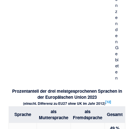
n
z
e
n
d
e
n
G
e
bi
et
e
n
Prozentanteil der drei meistgesprochenen Sprachen in
der Europäischen Union 2023
[
12
]
(einschl. Differenz zu EU27 ohne UK im Jahr 2012)
als
als
Sprache
Gesamt
Muttersprache
Fremdsprache
49 %