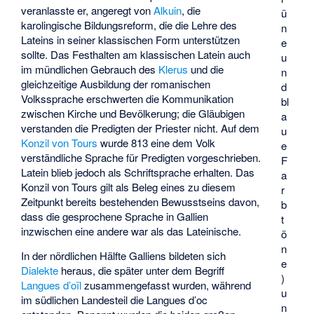
veranlasste er, angeregt von
Alkuin
, die
ü
karolingische Bildungsreform
, die die Lehre des
n
Lateins in seiner klassischen Form unterstützen
e
sollte. Das Festhalten am klassischen Latein auch
u
im mündlichen Gebrauch des
Klerus
und die
n
gleichzeitige Ausbildung der romanischen
d
Volkssprache erschwerten die Kommunikation
bl
zwischen Kirche und Bevölkerung; die Gläubigen
a
verstanden die Predigten der Priester nicht. Auf dem
u
Konzil von Tours
wurde 813 eine dem Volk
e
verständliche Sprache für Predigten vorgeschrieben.
F
Latein blieb jedoch als Schriftsprache erhalten. Das
a
Konzil von Tours gilt als Beleg eines zu diesem
r
Zeitpunkt bereits bestehenden Bewusstseins davon,
b
dass die gesprochene Sprache in Gallien
t
inzwischen eine andere war als das Lateinische.
ö
n
In der nördlichen Hälfte Galliens bildeten sich
e
Dialekte
heraus, die später unter dem Begriff
)
Langues d’oïl
zusammengefasst wurden, während
u
im südlichen Landesteil die
Langues d’oc
n