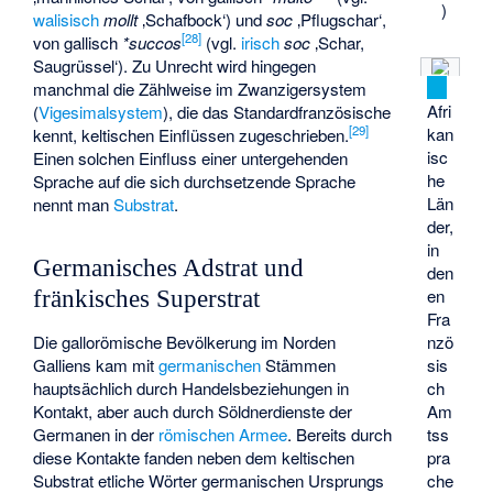
)
walisisch
mollt
‚Schafbock‘) und
soc
‚Pflugschar‘,
[
28
]
von gallisch
*succos
(vgl.
irisch
soc
‚Schar,
Saugrüssel‘). Zu Unrecht wird hingegen
manchmal die Zählweise im Zwanzigersystem
Afri
(
Vigesimalsystem
), die das Standardfranzösische
[
29
]
kan
kennt, keltischen Einflüssen zugeschrieben.
isc
Einen solchen Einfluss einer untergehenden
he
Sprache auf die sich durchsetzende Sprache
Län
nennt man
Substrat
.
der,
in
Germanisches Adstrat und
den
en
fränkisches Superstrat
Fra
Die
gallorömische
Bevölkerung im Norden
nzö
Galliens kam mit
germanischen
Stämmen
sis
hauptsächlich durch Handelsbeziehungen in
ch
Kontakt, aber auch durch Söldnerdienste der
Am
Germanen in der
römischen Armee
. Bereits durch
tss
diese Kontakte fanden neben dem keltischen
pra
Substrat etliche Wörter germanischen Ursprungs
che