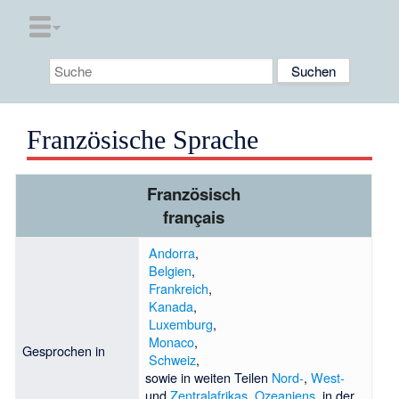
Französische Sprache
Französisch
français
Andorra
,
Belgien
,
Frankreich
,
Kanada
,
Luxemburg
,
Monaco
,
Gesprochen in
Schweiz
,
sowie in weiten Teilen
Nord-
,
West-
und
Zentralafrikas
,
Ozeaniens
, in der