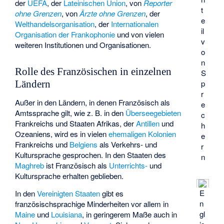
der
UEFA
, der
Lateinischen Union
, von
Reporter
t
ohne Grenzen
, von
Ärzte ohne Grenzen
, der
e
Welthandelsorganisation
, der
Internationalen
il
Organisation der Frankophonie
und von vielen
v
weiteren Institutionen und Organisationen.
o
n
Rolle des Französischen in einzelnen
S
p
Ländern
r
Außer in den Ländern, in denen Französisch als
e
Amtssprache gilt, wie z. B. in den
Überseegebieten
c
Frankreichs und Staaten Afrikas, der
Antillen
und
h
Ozeaniens, wird es in vielen
ehemaligen Kolonien
e
Frankreichs und
Belgiens
als Verkehrs- und
r
Kultursprache gesprochen. In den Staaten des
n
Maghreb
ist Französisch als
Unterrichts-
und
Kultursprache
erhalten geblieben.
E
In den
Vereinigten Staaten
gibt es
n
französischsprachige Minderheiten vor allem in
gl
Maine
und
Louisiana
, in geringerem Maße auch in