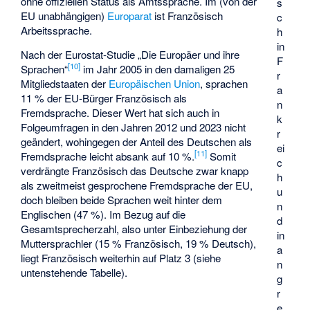
ohne offiziellen Status als Amtssprache. Im (von der
s
EU unabhängigen)
Europarat
ist Französisch
c
Arbeitssprache.
h
in
Nach der Eurostat-Studie „Die Europäer und ihre
F
[
10
]
Sprachen“
im Jahr 2005 in den damaligen 25
r
Mitgliedstaaten der
Europäischen Union
, sprachen
a
11 % der EU-Bürger Französisch als
n
Fremdsprache. Dieser Wert hat sich auch in
k
Folgeumfragen in den Jahren 2012 und 2023 nicht
r
geändert, wohingegen der Anteil des Deutschen als
ei
[
11
]
Fremdsprache leicht absank auf 10 %.
Somit
c
verdrängte Französisch das Deutsche zwar knapp
h
als zweitmeist gesprochene Fremdsprache der EU,
u
doch bleiben beide Sprachen weit hinter dem
n
Englischen (47 %). Im Bezug auf die
d
Gesamtsprecherzahl, also unter Einbeziehung der
in
Muttersprachler (15 % Französisch, 19 % Deutsch),
a
liegt Französisch weiterhin auf Platz 3 (siehe
n
untenstehende Tabelle).
g
r
e