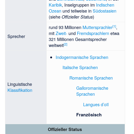
Karibik
, Inselgruppen im
Indischen
Ozean
und teilweise in
Südostasien
(siehe
)
Offizieller Status
[
1
]
rund 93 Millionen
Muttersprachler
,
mit
Zweit-
und
Fremdsprachlern
etwa
Sprecher
321 Millionen Gesamtsprecher
[
2
]
weltweit
Indogermanische Sprachen
Italische Sprachen
Romanische Sprachen
Linguistische
Galloromanische
Klassifikation
Sprachen
Langues d’oïl
Französisch
Offizieller Status