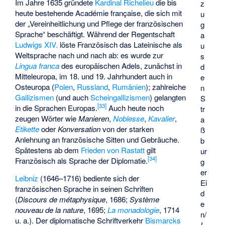
Im Jahre 1635 gründete
Kardinal Richelieu
die bis
z
heute bestehende Académie française, die sich mit
u
der „Vereinheitlichung und Pflege der französischen
g
Sprache“ beschäftigt. Während der Regentschaft
a
Ludwigs XIV.
löste Französisch das Lateinische als
u
Weltsprache nach und nach ab: es wurde zur
s
Lingua franca
des europäischen Adels, zunächst in
d
Mitteleuropa, im 18. und 19. Jahrhundert auch in
e
Osteuropa (
Polen
,
Russland
,
Rumänien
); zahlreiche
n
Gallizismen
(und auch
Scheingallizismen
) gelangten
S
[
33
]
in die Sprachen Europas.
Auch heute noch
tr
zeugen Wörter wie
Manieren
,
Noblesse
,
Kavalier
,
a
Etikette
oder
Konversation
von der starken
ß
Anlehnung an französische Sitten und Gebräuche.
b
Spätestens ab dem
Frieden von Rastatt
gilt
ur
[
34
]
Französisch als Sprache der Diplomatie.
g
er
Leibniz
(1646–1716) bediente sich der
Ei
französischen Sprache in seinen Schriften
d
(
Discours de métaphysique
, 1686;
Système
e
nouveau de la nature
, 1695;
La monadologie
, 1714
n/
u. a.). Der diplomatische Schriftverkehr
Bismarcks
L