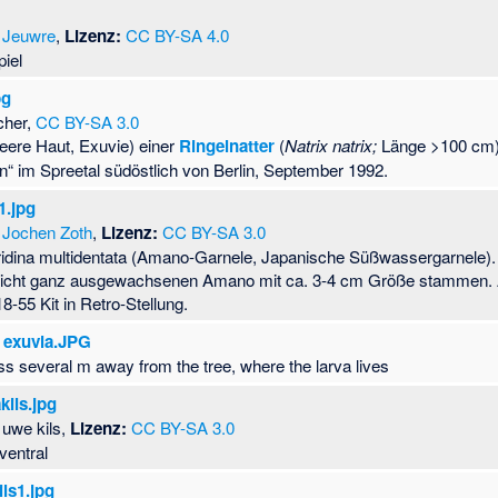
Jeuwre
,
Lizenz:
CC BY-SA 4.0
iel
pg
scher,
CC BY-SA 3.0
eere Haut, Exuvie) einer
Ringelnatter
(
Natrix natrix;
Länge >100 cm).
“ im Spreetal südöstlich von Berlin, September 1992.
1.jpg
Jochen Zoth
,
Lizenz:
CC BY-SA 3.0
ridina multidentata (Amano-Garnele, Japanische Süßwassergarnele)
 nicht ganz ausgewachsenen Amano mit ca. 3-4 cm Größe stammen
-55 Kit in Retro-Stellung.
 exuvia.JPG
ss several m away from the tree, where the larva lives
kils.jpg
uwe kils,
Lizenz:
CC BY-SA 3.0
ventral
ls1.jpg