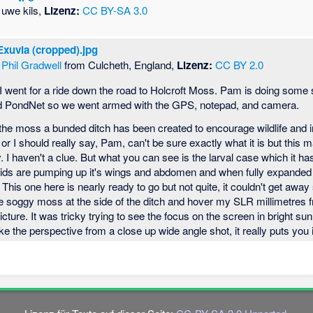
uwe kils,
Lizenz:
CC BY-SA 3.0
Exuvia (cropped).jpg
Phil Gradwell
from Culcheth, England,
Lizenz:
CC BY 2.0
 went for a ride down the road to Holcroft Moss. Pam is doing some 
and PondNet so we went armed with the GPS, notepad, and camera.
 the moss a bunded ditch has been created to encourage wildlife and 
or I should really say, Pam, can't be sure exactly what it is but this 
. I haven't a clue. But what you can see is the larval case which it ha
uids are pumping up it's wings and abdomen and when fully expanded it
n. This one here is nearly ready to go but not quite, it couldn't get awa
he soggy moss at the side of the ditch and hover my SLR millimetres f
cture. It was tricky trying to see the focus on the screen in bright su
like the perspective from a close up wide angle shot, it really puts you i