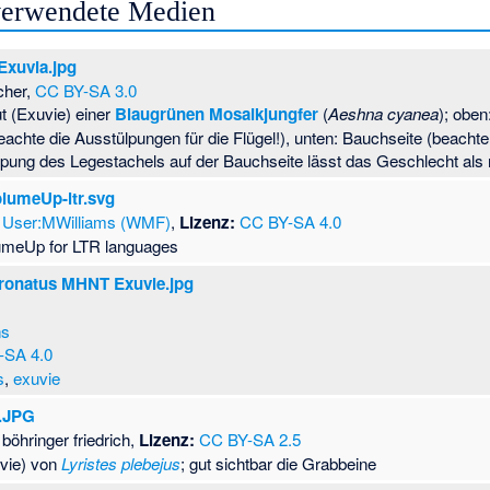
 verwendete Medien
xuvia.jpg
scher,
CC BY-SA 3.0
t (Exuvie) einer
Blaugrünen Mosaikjungfer
(
Aeshna cyanea
); oben
eachte die Ausstülpungen für die Flügel!), unten: Bauchseite (beacht
lpung des Legestachels auf der Bauchseite lässt das Geschlecht als
olumeUp-ltr.svg
User:MWilliams (WMF)
,
Lizenz:
CC BY-SA 4.0
umeUp for LTR languages
onatus MHNT Exuvie.jpg
ns
-SA 4.0
s
,
exuvie
1.JPG
böhringer friedrich,
Lizenz:
CC BY-SA 2.5
vie) von
Lyristes plebejus
; gut sichtbar die Grabbeine