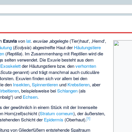
ch
Exuvia
von
lat
.
exuviae
‚abgelegte (Tier)haut‘, ‚Hemd‘,
äutung
(
Ecdysis
) abgestreifte Haut der
Häutungstiere
ien
(
Reptilia
). Im Zusammenhang mit Reptilien wird die
gs selten verwendet. Die Exuvie besteht aus dem
n
Exoskelett
der Häutungstiere bzw. den
verhornten
(
Scuta
genannt) und trägt manchmal auch cuticuläre
orsten. Exuvien finden sich vor allem bei den
wie den
Insekten
,
Spinnentieren
und
Krebstieren
, aber
rbeltieren
, beispielsweise bei
Schlangen
(als
nbalg“) und
Echsen
.
 der gewöhnlich in einem Stück mit der Innenseite
n Horn(zell)schicht (
Stratum corneum
), der äußersten,
[1]
estehenden Schicht der
Epidermis
(Oberhaut).
itung von Gliederfüßern entstehende Spaltraum