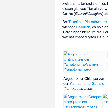
zwischen alter und sich neu 
diesen gibt das Tier ein vor
Sekret (
Exuvialflüssigkeit
) a
Bei
Trilobiten
,
Pfeilschwanzk
wichtige
Fossilien
, da es sic
Tiergruppen nicht um die Tie
wachstumsbedingten Häutung
Abgestreifter Chitinpanzer
der
Yamatonuma-Garnele
(
Yamato numaebi
)