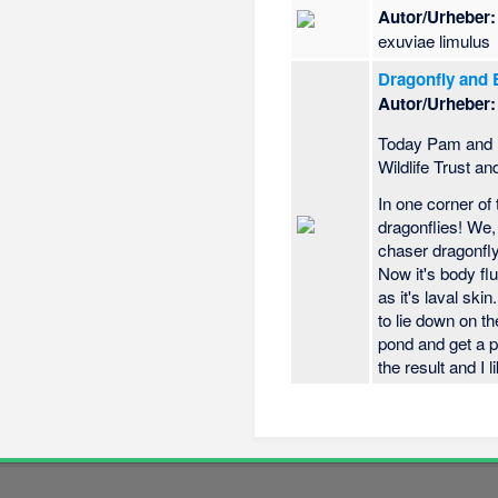
Autor/Urheber:
exuviae limulus
Dragonfly and 
Autor/Urheber:
Today Pam and I
Wildlife Trust 
In one corner of
dragonflies! We, 
chaser dragonfly
Now it's body fl
as it's laval ski
to lie down on t
pond and get a pi
the result and I 