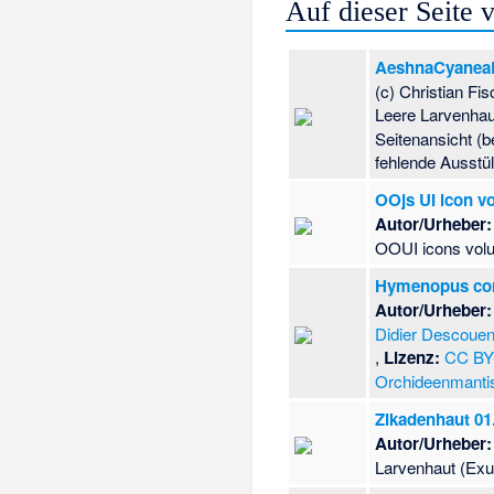
Auf dieser Seite
AeshnaCyaneaE
(c) Christian Fi
Leere Larvenhau
Seitenansicht (b
fehlende Ausstü
OOjs UI icon v
Autor/Urheber:
OOUI icons vol
Hymenopus cor
Autor/Urheber:
Didier Descoue
,
Lizenz:
CC BY
Orchideenmanti
Zikadenhaut 0
Autor/Urheber:
Larvenhaut (Exu