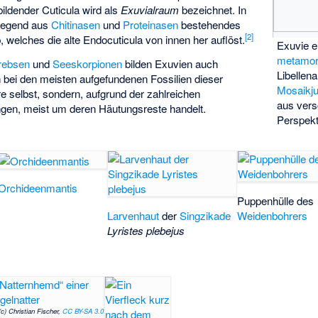
bildender Cuticula wird als
Exuvialraum
bezeichnet. In
wiegend aus
Chitinasen
und
Proteinasen
bestehendes
[2]
b, welches die alte Endocuticula von innen her auflöst.
Exuvie e
metamor
rebsen
und
Seeskorpionen
bilden Exuvien auch
Libellena
h bei den meisten aufgefundenen Fossilien dieser
Mosaikju
re selbst, sondern, aufgrund der zahlreichen
aus ver
en, meist um deren Häutungsreste handelt.
Perspekt
Orchideenmantis
Puppenhülle des
Larvenhaut
der
Singzikade
Weidenbohrers
Lyristes plebejus
(c) Christian Fischer,
CC BY-SA 3.0