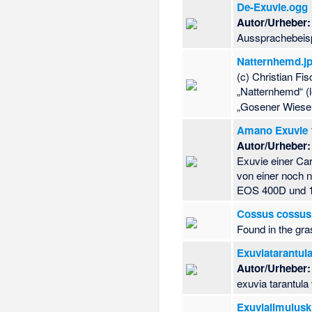
De-Exuvie.ogg
Autor/Urheber:
Aussprachebeisp
Natternhemd.j
(c) Christian Fi
„Natternhemd“ (l
„Gosener Wiesen
Amano Exuvie 
Autor/Urheber:
Exuvie einer Ca
von einer noch
EOS 400D und 18
Cossus cossus
Found in the gra
Exuviatarantula
Autor/Urheber:
exuvia tarantula 
Exuvialimuluski