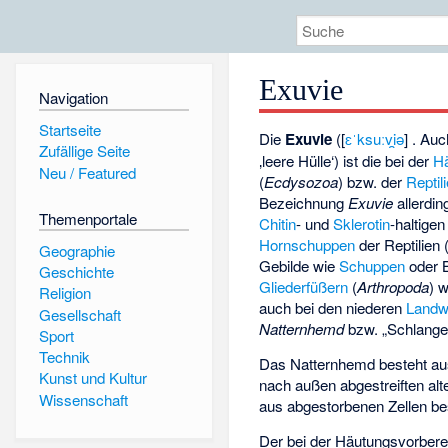
Exuvie
Navigation
Startseite
Die
Exuvie
(
[
ɛˈksuːvi̯ə
] . Au
Zufällige Seite
‚leere Hülle‘) ist die bei der
H
Neu / Featured
(
Ecdysozoa
) bzw. der
Reptil
Bezeichnung
Exuvie
allerdin
Themenportale
Chitin
- und
Sklerotin
-haltige
Hornschuppen
der Reptilien 
Geographie
Gebilde wie
Schuppen
oder B
Geschichte
Gliederfüßern
(
Arthropoda
) 
Religion
auch bei den niederen
Landwi
Gesellschaft
Natternhemd
bzw. „Schlange
Sport
Technik
Das Natternhemd besteht aus
Kunst und Kultur
nach außen abgestreiften alte
Wissenschaft
aus abgestorbenen Zellen b
Der bei der Häutungsvorbere