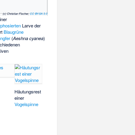
(c) Christian Fischer,
CC BY-SA 3.0
iner
phosierten
Larve der
rt
Blaugrüne
ngfer
(
Aeshna cyanea
)
schiedenen
iven
Häutungsrest
einer
Vogelspinne