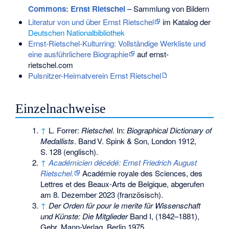
Commons
: Ernst Rietschel
– Sammlung von Bildern
Literatur von und über Ernst Rietschel
im Katalog der
Deutschen Nationalbibliothek
Ernst-Rietschel-Kulturring: Vollständige Werkliste und
eine ausführlichere Biographie
auf ernst-
rietschel.com
Pulsnitzer-Heimatverein Ernst Rietschel
Einzelnachweise
↑
L. Forrer:
Rietschel
. In:
Biographical Dictionary of
Medallists
.
Band
V
. Spink & Son, London 1912,
S.
128
(englisch).
↑
Académicien décédé: Ernst Friedrich August
Rietschel.
Académie royale des Sciences, des
Lettres et des Beaux-Arts de Belgique,
abgerufen
am 8. Dezember 2023
(französisch).
↑
Der Orden für pour le merite für Wissenschaft
und Künste: Die Mitglieder
Band I, (1842–1881),
Gebr. Mann-Verlag, Berlin 1975.