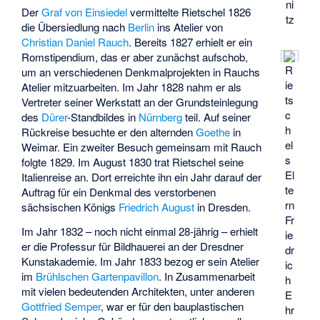
ni
Der
Graf von Einsiedel
vermittelte Rietschel 1826
tz
die Übersiedlung nach
Berlin
ins Atelier von
Christian Daniel Rauch
. Bereits 1827 erhielt er ein
Romstipendium, das er aber zunächst aufschob,
R
um an verschiedenen Denkmalprojekten in Rauchs
ie
Atelier mitzuarbeiten. Im Jahr 1828 nahm er als
ts
Vertreter seiner Werkstatt an der Grundsteinlegung
c
des
Dürer
-Standbildes in
Nürnberg
teil. Auf seiner
h
Rückreise besuchte er den alternden
Goethe
in
el
Weimar. Ein zweiter Besuch gemeinsam mit Rauch
s
folgte 1829. Im August 1830 trat Rietschel seine
El
Italienreise an. Dort erreichte ihn ein Jahr darauf der
te
Auftrag für ein Denkmal des verstorbenen
rn
sächsischen Königs
Friedrich August
in Dresden.
Fr
Im Jahr 1832 – noch nicht einmal 28-jährig – erhielt
ie
er die Professur für Bildhauerei an der Dresdner
dr
Kunstakademie. Im Jahr 1833 bezog er sein Atelier
ic
im
Brühlschen Gartenpavillon
. In Zusammenarbeit
h
mit vielen bedeutenden Architekten, unter anderen
E
Gottfried Semper
, war er für den bauplastischen
hr