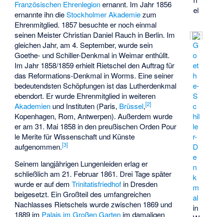
Französischen Ehrenlegion
ernannt. Im Jahr 1856
el
ernannte ihn die
Stockholmer
Akademie
zum
Ehrenmitglied. 1857 besuchte er noch einmal
seinen Meister Christian Daniel Rauch in Berlin. Im
G
gleichen Jahr, am 4. September, wurde sein
o
Goethe- und Schiller-Denkmal
in Weimar enthüllt.
et
Im Jahr 1858/1859 erhielt Rietschel den Auftrag für
h
das Reformations-Denkmal in Worms. Eine seiner
e-
bedeutendsten Schöpfungen ist das Lutherdenkmal
S
ebendort. Er wurde Ehrenmitglied in weiteren
[
2
]
c
Akademien
und Instituten (Paris,
Brüssel
,
hil
Kopenhagen, Rom, Antwerpen). Außerdem wurde
le
er am 31. Mai 1858 in den preußischen Orden Pour
r-
le Merite für Wissenschaft und Künste
[
3
]
D
aufgenommen.
e
Seinem langjährigen Lungenleiden erlag er
n
schließlich am 21. Februar 1861. Drei Tage später
k
wurde er auf dem
Trinitatisfriedhof
in Dresden
m
beigesetzt. Ein Großteil des umfangreichen
al
Nachlasses Rietschels wurde zwischen 1869 und
in
1889 im
Palais im Großen Garten
im damaligen