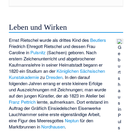
Leben und Wirken
Ernst Rietschel wurde als drittes Kind des
Beutlers
Friedrich Ehregott Rietschel und dessen Frau
G
Caroline in
Pulsnitz
(Sachsen) geboren. Nach
e
erstem Zeichenunterricht und abgebrochener
b
Kaufmannslehre in seiner Heimatstadt begann er
u
1820 ein Studium an der
Königlichen Sächsischen
rt
Kunstakademie
zu
Dresden
. In den darauf
s
folgenden Jahren errang er erste kleinere Erfolge
h
und Auszeichnungen mit Zeichnungen; man wurde
a
auf den jungen Künstler, der ab 1823 im Atelier bei
u
Franz Pettrich
lernte, aufmerksam. Dort entstand im
s
Auftrag der Gräflich Einsiedelschen Eisenwerke
in
Lauchhammer seine erste eigenständige Arbeit,
P
eine Figur des Meeresgottes
Neptun
für den
ul
Marktbrunnen in
Nordhausen
.
s