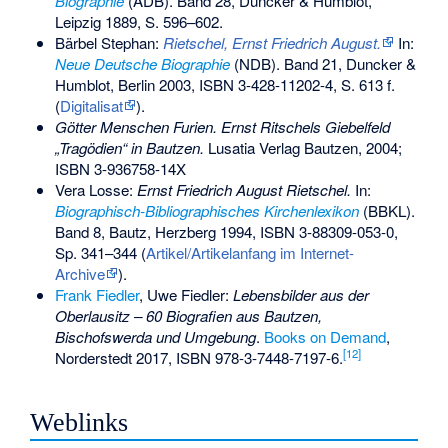
Biographie
(ADB). Band 28, Duncker & Humblot,
Leipzig 1889, S. 596–602.
Bärbel Stephan:
Rietschel, Ernst Friedrich August.
In:
Neue Deutsche Biographie
(NDB). Band 21, Duncker &
Humblot, Berlin 2003,
ISBN 3-428-11202-4
, S. 613 f.
(
Digitalisat
).
Götter Menschen Furien. Ernst Ritschels Giebelfeld
„Tragödien“ in Bautzen.
Lusatia Verlag Bautzen, 2004;
ISBN 3-936758-14X
Vera Losse:
Ernst Friedrich August Rietschel.
In:
Biographisch-Bibliographisches Kirchenlexikon
(BBKL).
Band 8, Bautz, Herzberg 1994,
ISBN 3-88309-053-0
,
Sp. 341–344
(
Artikel/Artikelanfang im Internet-
Archive
)
.
Frank Fiedler
,
Uwe Fiedler
:
Lebensbilder aus der
Oberlausitz – 60 Biografien aus Bautzen,
Bischofswerda und Umgebung
.
Books on Demand
,
[
12
]
Norderstedt 2017,
ISBN 978-3-7448-7197-6
.
Weblinks