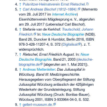
↑
Pulsnitzer-Heimatverein Ernst Rietschel.
↑
Carl Andreas Bischof (1812–1884)
.
(
Memento
vom 28. Juli 2017 im
Internet Archive
)
Eisenhüttenverein Mägdesprung e. V., abgerufen
am 29. Juli 2017 (Lebenslauf
Carl Bischof
).
↑
Stefanie van de Kerkhof
:
Trautschold, Johann
Friedrich.
In:
Neue Deutsche Biographie
(NDB).
Band 26, Duncker & Humblot, Berlin 2016,
ISBN
978-3-428-11207-4
, S. 372 (
Digitalisat
). z. T.
widersprüchlich.
↑
Rietschel, Ernst Friedrich August
. In:
Neue
Deutsche Biographie
.
Band
21
, 2003 (
deutsche-
biographie.de
[abgerufen am 1. Mai 2021]).
↑
Andreas Mettenleiter
:
Das Juliusspital in
Würzburg. Band III: Medizingeschichte.
Herausgegeben vom Oberpflegeamt der Stiftung
Juliusspital Würzburg anlässlich der 425jährigen
Wiederkehr der Grundsteinlegung. Stiftung
Juliusspital Würzburg (Druck: Bonitas-Bauer),
Würzburg 2001,
ISBN 3-933964-04-0
, S. 532.
↑
gellert-museum.de.