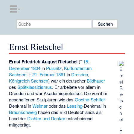
Ernst Rietschel
Ernst Friedrich August Rietschel
(*
15.
Dezember
1804
in
Pulsnitz
,
Kurfürstentum
E
Sachsen
; †
21. Februar
1861
in
Dresden
,
rn
Königreich Sachsen
) war ein deutscher
Bildhauer
st
des
Spätklassizismus
. Er arbeitete vor allem in
R
Dresden und war Akademieprofessor. Die von ihm
ie
geschaffenen Skulpturen wie das
Goethe
-
Schiller
-
ts
Denkmal in
Weimar
oder das
Lessing
-Denkmal in
c
Braunschweig
haben das Bild Deutschlands als
h
Land der
Dichter und Denker
entscheidend
el
mitgeprägt.
,
F