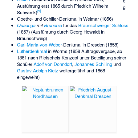
ei
Ausführung erst 1865 durch
Friedrich Wilhelm
g
[
9
]
Schwenk
)
Goethe- und Schiller-Denkmal
in Weimar (1856)
Quadriga
mit
Brunonia
für das
Braunschweiger Schloss
(1857) (Ausführung durch Georg Howaldt in
Braunschweig)
Carl-Maria-von-Weber
-Denkmal in Dresden (1858)
Lutherdenkmal
in Worms (1858 Auftragsvergabe, ab
1861 nach Rietschels Konzept unter Beteiligung seiner
Schüler
Adolf von Donndorf
,
Johannes Schilling
und
Gustav Adolph Kietz
weitergeführt und 1868
eingeweiht)