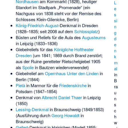
Nordhausen
am Kornmarkt (1828), heutiger
L
Standort im Stadtpark „Promenade“ (ein
e
Nachguss von 1838 steht vor der Remise des
s
Schlosses Klein-Glienicke, Berlin)
si
König-Friedrich-August
-Denkmal in Dresden
n
(1828–1835; seit 2008 auf dem
Schlossplatz
)
g
Büsten und Reliefs für die Aula des
Augusteums
d
in Leipzig (1833–1836)
e
Giebelreliefs für das
Königliche Hoftheater
n
Dresden
(um 1841; 1869 durch Brand zerstört;
k
aus der Ruine geretteter
Rietschelgiebel
1905
m
als
Spolie
in Bautzen wiederverwendet)
al
Giebelrelief am
Opernhaus Unter den Linden
in
in
Berlin (1844)
B
Pietà
in Marmor für die
Friedenskirche
in
ra
Potsdam (1847–1854)
u
Denkmal von
Albrecht Daniel Thaer
in Leipzig
n
(1850)
s
Lessing-Denkmal
in Braunschweig (1849/1853)
c
(Ausführung durch
Georg Howaldt
in
h
Braunschweig)
w
Gellert
-Denkmal in Hainichen (Modell 1855;