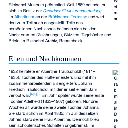
W
Rietschel-Museum präsentiert. Seit 1889 befindet er
ei
sich im Besitz der
Dresdner Skulpturensammlung
m
im
Albertinum
an der
Brühlschen Terrasse
und wird
ar
dort zum Teil auch ausgestellt. Teile des
persönlichen Nachlasses befinden sich bei den
Nachkommen (Zeichnungen, Skizzen, Tagebücher und
Briefe im Rietschel-Archiv, Remscheid).
Ehen und Nachkommen
1832 heiratete er Albertine Trautscholdt (1811–
1835), Tochter des Hüttenmeisters und mit ihm
G
zusammenarbeitenden Eisengießers
Johann
ra
Friedrich Trautschold
, mit der er seit einem Jahr
b
[
4
]
[
5
]
[
6
]
verlobt war.
Ein Jahr später wurde seine erste
m
Tochter Adelheid (1833–1907) geboren. Nur drei
al
Wochen alt wurde seine zweite Tochter Johanna:
in
Sie starb schon im April 1835; im Juli desselben
D
Jahres starb seine Frau Albertine. Dennoch blieb
re
sein schöpferisches Schaffen ungebremst. Im
s