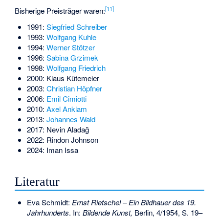
[
11
]
Bisherige Preisträger waren:
1991:
Siegfried Schreiber
1993:
Wolfgang Kuhle
1994:
Werner Stötzer
1996:
Sabina Grzimek
1998:
Wolfgang Friedrich
2000:
Klaus Kütemeier
2003:
Christian Höpfner
2006:
Emil Cimiotti
2010:
Axel Anklam
2013:
Johannes Wald
2017:
Nevin Aladağ
2022: Rindon Johnson
2024:
Iman Issa
Literatur
Eva Schmidt:
Ernst Rietschel – Ein Bildhauer des 19.
Jahrhunderts
. In:
Bildende Kunst,
Berlin, 4/1954, S. 19–