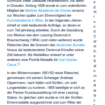
Schmuck vieler Gebäude verantwortlich, vor allem
e
in Dresden. Anfang 1836 wurde er zum ordentlichen
g
Mitglied der
Berliner Akademie der Künste
ernannt,
ot
nur Wochen später zum Ehrenmitglied der
t
Kunstakademie in Wien
. In den folgenden Jahren
u
erhielt er viele bedeutende Aufträge, an denen er
n
zum Teil jahrelang arbeitete. Durch die Gestaltung
d
von Werken wie dem Lessing-Denkmal in
C
Braunschweig (1854) (und vielen weiteren) wurde
ar
Rietschel über die Grenzen des
deutschen Bundes
ol
hinaus als bedeutendster Denkmal-Künstler seiner
in
Zeit bekannt. Als Medailleur entwarf er unter
e
anderem eine Porträt-Medaille für
Carl Gustav
S
[
1
]
Carus
.
al
o
In den Wintermonaten 1851/52 reiste Rietschel,
m
gemeinsam mit seinem Schwager
Andreas
e
Oppermann
, nach Italien und Sizilien, um sein
R
Lungenleiden zu kurieren. 1855 beteiligte er sich an
ie
der Pariser Kunstausstellung mit einer Lessing-
ts
Statue. Im gleichen Jahr wurde er mit der Großen
c
Ehrenmedaille ausgezeichnet und zum Ritter der
h