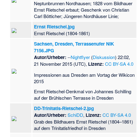
Neptunbrunnen Nordhausen; 1828 vom Bildhauer
Ernst Rietschel erbaut; Geschenk von Christian
Carl Bötticher; Jüngeren Nordhäuser Linie;
Ernst Rietschel.jpg
Ernst Rietschel (1804-1861)
Sachsen, Dresden, Terrassenufer NIK
7156.JPG
Autor/Urheber:
--
Nightflyer
(
Diskussion
) 22:02,
21 November 2015 (UTC),
Lizenz:
CC BY-SA 4.0
Impressionen aus Dresden am Vortag der Wikicon
2015
Ernst Rietschel-Denkmal von Johannes Schilling
auf der Brühlschen Terrasse in Dresden
DD-Trinitatis-Rietschel-2.jpg
Autor/Urheber:
SchiDD
,
Lizenz:
CC BY-SA 4.0
Grab des Bildhauers Ernst Rietschel (1804–1861)
auf dem Trinitatisfriedhof in Dresden