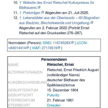
↑
Website des Ernst Rietschel Kulturpreises für
Bildhauerei.
↑
Preisträger.
Abgerufen am 21. Juli 2025
.
↑
Lebensbilder aus der Oberlausitz – 60 Biografien
aus Bautzen, Bischofswerda und Umgebung.
Abgerufen am 2. Februar 2022
(Porträt Ernst
Rietschel auf den Druckseiten 276–287).
Normdaten (Person):
GND
:
11874528X
|
LCCN
:
n84014414
|
VIAF
:
27174519
|
Personendaten
Rietschel, Ernst
NAME
Rietschel, Ernst Friedrich August
ALTERNATIVNAMEN
(vollständiger Name)
deutscher Bildhauer des
KURZBESCHREIBUNG
Spätklassizismus
GEBURTSDATUM
15. Dezember 1804
GEBURTSORT
Pulsnitz
STERBEDATUM
21. Februar 1861
STERBEORT
Dresden