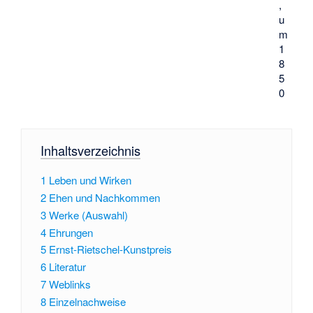
,
u
m
1
8
5
0
Inhaltsverzeichnis
1
Leben und Wirken
2
Ehen und Nachkommen
3
Werke (Auswahl)
4
Ehrungen
5
Ernst-Rietschel-Kunstpreis
6
Literatur
7
Weblinks
8
Einzelnachweise