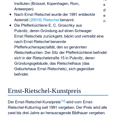
Instituten (Brüssel, Kopenhagen, Rom,
s
Antwerpen)
d
Nach Ernst Rietschel wurde der 1991 entdeckte
e
Asteroid
(20016) Rietschel
benannt.
n
Die Pfefferküchlerei E. C. Groschky aus
Pulsnitz, deren Gründung auf einen Schwager
Ernst Rietschels zurückgeht, bäckt und vertreibt eine
nach Ernst Rietschel benannte
Pfefferkuchenspezialität, den so genannten
Rietschelkuchen
. Der Sitz der Pfefferküchlerei befindet
sich in der Rietschelstraße 15 in Pulsnitz, deren
Gründungsgebäude, das Rietschelhaus (das
Geburtshaus Ernst Rietschels), sich gegenüber
befindet.
Ernst-Rietschel-Kunstpreis
[
10
]
Der Ernst-Rietschel-Kunstpreis
wird vom Ernst-
Rietschel-Kulturring seit 1991 vergeben. Der Preis wird alle
zwei bis drei Jahre an herausragende Bildhauer vergeben.