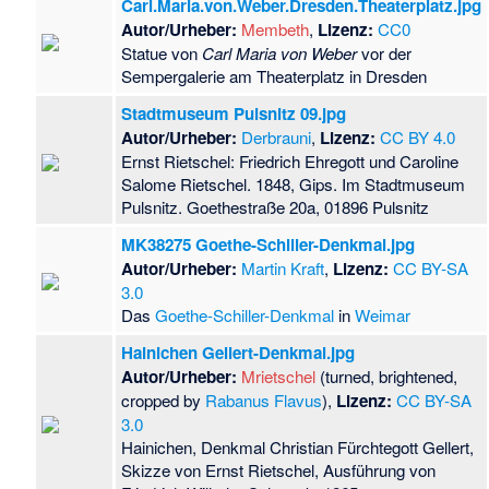
Carl.Maria.von.Weber.Dresden.Theaterplatz.jpg
Autor/Urheber:
Membeth
,
Lizenz:
CC0
Statue von
Carl Maria von Weber
vor der
Sempergalerie am Theaterplatz in Dresden
Stadtmuseum Pulsnitz 09.jpg
Autor/Urheber:
Derbrauni
,
Lizenz:
CC BY 4.0
Ernst Rietschel: Friedrich Ehregott und Caroline
Salome Rietschel. 1848, Gips. Im Stadtmuseum
Pulsnitz. Goethestraße 20a, 01896 Pulsnitz
MK38275 Goethe-Schiller-Denkmal.jpg
Autor/Urheber:
Martin Kraft
,
Lizenz:
CC BY-SA
3.0
Das
Goethe-Schiller-Denkmal
in
Weimar
Hainichen Gellert-Denkmal.jpg
Autor/Urheber:
Mrietschel
(turned, brightened,
cropped by
Rabanus Flavus
),
Lizenz:
CC BY-SA
3.0
Hainichen, Denkmal Christian Fürchtegott Gellert,
Skizze von Ernst Rietschel, Ausführung von