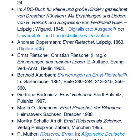
24
In:
ABC-Buch für kleine und große Kinder / gezeichnet
von Dresdner Künstlern. Mit Erzählungen und Liedern
von R. Reinick und Singweisen von Ferdinand Hiller.
–
Leipzig : Wigand, 1845. -
Digitalisierte Ausgabe
der
Universitäts- und Landesbibliothek Düsseldorf
Andreas Oppermann:
Ernst Rietschel
. Leipzig, 1863.
(
Digitalisat
).
Ernst Rietschel, Christian Rietschel (Hrsg.):
Erinnerungen aus meinem Leben.
2. Auflage. Evang.
Verl.-Anst., Berlin 1963.
Berthold Auerbach:
Erinnerungen an Ernst Rietschel
.
In: Gartenlaube, 1861, Seite 280–284; 313–315, 356–
360.
Gertraud Bartonietz:
Ernst Rietschel.
Stadt Pulsnitz,
Pulsnitz 1987.
Martin O. Johannes:
Ernst Rietschel, der Bildhauer.
Heimatwerk Sachsen, Dresden 1938.
Monika Schulte-Arndt:
Ernst Rietschel als Zeichner.
Verlag Philipp von Zabern, München 1995.
R. Muther:
Rietschel, Ernst
.
In:
Allgemeine Deutsche