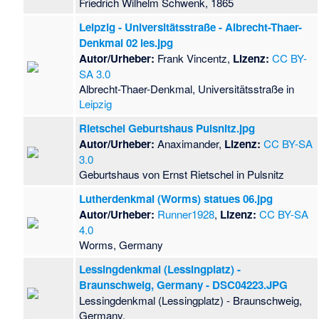
Friedrich Wilhelm Schwenk, 1865
Leipzig - Universitätsstraße - Albrecht-Thaer-
Denkmal 02 ies.jpg
Autor/Urheber:
Frank Vincentz,
Lizenz:
CC BY-
SA 3.0
Albrecht-Thaer-Denkmal, Universitätsstraße in
Leipzig
Rietschel Geburtshaus Pulsnitz.jpg
Autor/Urheber:
Anaximander,
Lizenz:
CC BY-SA
3.0
Geburtshaus von Ernst Rietschel in Pulsnitz
Lutherdenkmal (Worms) statues 06.jpg
Autor/Urheber:
Runner1928
,
Lizenz:
CC BY-SA
4.0
Worms, Germany
Lessingdenkmal (Lessingplatz) -
Braunschweig, Germany - DSC04223.JPG
Lessingdenkmal (Lessingplatz) - Braunschweig,
Germany.