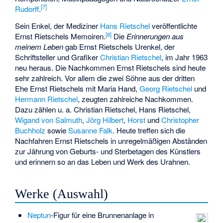
[
7
]
Rudorff
.
Sein Enkel, der Mediziner
Hans Rietschel
veröffentlichte
[
8
]
Ernst Rietschels Memoiren.
Die
Erinnerungen aus
meinem Leben
gab Ernst Rietschels Urenkel, der
Schriftsteller und Grafiker
Christian Rietschel
, im Jahr 1963
neu heraus. Die Nachkommen Ernst Rietschels sind heute
sehr zahlreich. Vor allem die zwei Söhne aus der dritten
Ehe Ernst Rietschels mit Maria Hand,
Georg Rietschel
und
Hermann Rietschel
, zeugten zahlreiche Nachkommen.
Dazu zählen u. a. Christian Rietschel, Hans Rietschel,
Wigand von Salmuth
,
Jörg Hilbert
,
Horst
und
Christopher
Buchholz
sowie
Susanne Falk
. Heute treffen sich die
Nachfahren Ernst Rietschels in unregelmäßigen Abständen
zur Jährung von Geburts- und Sterbetagen des Künstlers
und erinnern so an das Leben und Werk des Urahnen.
Werke (Auswahl)
Neptun
-Figur für eine Brunnenanlage in