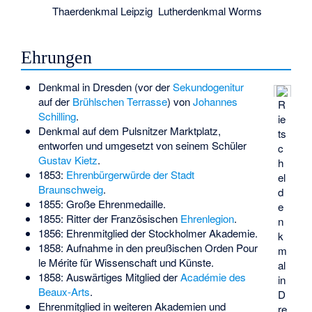
Thaerdenkmal Leipzig
Lutherdenkmal Worms
Ehrungen
Denkmal in Dresden (vor der
Sekundogenitur
auf der
Brühlschen Terrasse
) von
Johannes
R
Schilling
.
ie
Denkmal auf dem Pulsnitzer Marktplatz,
ts
entworfen und umgesetzt von seinem Schüler
c
Gustav Kietz
.
h
1853:
Ehrenbürgerwürde der Stadt
el
Braunschweig
.
d
1855: Große Ehrenmedaille.
e
1855: Ritter der Französischen
Ehrenlegion
.
n
1856: Ehrenmitglied der Stockholmer Akademie.
k
1858: Aufnahme in den preußischen Orden
Pour
m
le Mérite für Wissenschaft und Künste
.
al
1858: Auswärtiges Mitglied der
Académie des
in
Beaux-Arts
.
D
Ehrenmitglied in weiteren Akademien und
re