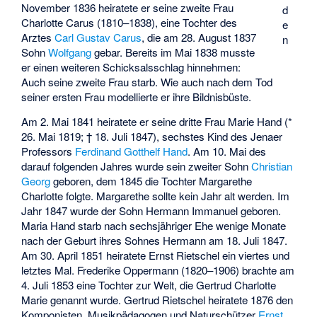
November 1836 heiratete er seine zweite Frau
d
Charlotte Carus (1810–1838), eine Tochter des
e
Arztes
Carl Gustav Carus
, die am 28. August 1837
n
Sohn
Wolfgang
gebar. Bereits im Mai 1838 musste
er einen weiteren Schicksalsschlag hinnehmen:
Auch seine zweite Frau starb. Wie auch nach dem Tod
seiner ersten Frau modellierte er ihre Bildnisbüste.
Am 2. Mai 1841 heiratete er seine dritte Frau Marie Hand (*
26. Mai 1819; † 18. Juli 1847), sechstes Kind des Jenaer
Professors
Ferdinand Gotthelf Hand
. Am 10. Mai des
darauf folgenden Jahres wurde sein zweiter Sohn
Christian
Georg
geboren, dem 1845 die Tochter Margarethe
Charlotte folgte. Margarethe sollte kein Jahr alt werden. Im
Jahr 1847 wurde der Sohn
Hermann Immanuel
geboren.
Maria Hand starb nach sechsjähriger Ehe wenige Monate
nach der Geburt ihres Sohnes Hermann am 18. Juli 1847.
Am 30. April 1851 heiratete Ernst Rietschel ein viertes und
letztes Mal. Frederike Oppermann (1820–1906) brachte am
4. Juli 1853 eine Tochter zur Welt, die Gertrud Charlotte
Marie genannt wurde. Gertrud Rietschel heiratete 1876 den
Komponisten, Musikpädagogen und Naturschützer
Ernst