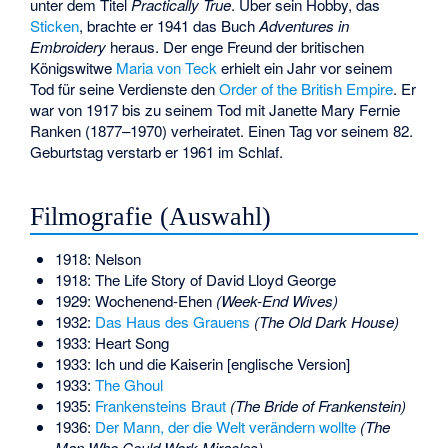
unter dem Titel
Practically True
. Über sein Hobby, das
Sticken
, brachte er 1941 das Buch
Adventures in
Embroidery
heraus. Der enge Freund der britischen
Königswitwe
Maria von Teck
erhielt ein Jahr vor seinem
Tod für seine Verdienste den
Order of the British Empire
. Er
war von 1917 bis zu seinem Tod mit Janette Mary Fernie
Ranken (1877–1970) verheiratet. Einen Tag vor seinem 82.
Geburtstag verstarb er 1961 im Schlaf.
Filmografie (Auswahl)
1918: Nelson
1918: The Life Story of David Lloyd George
1929: Wochenend-Ehen
(Week-End Wives)
1932:
Das Haus des Grauens
(The Old Dark House)
1933: Heart Song
1933: Ich und die Kaiserin [englische Version]
1933:
The Ghoul
1935:
Frankensteins Braut
(The Bride of Frankenstein)
1936:
Der Mann, der die Welt verändern wollte
(The
Man Who Could Work Miracles)