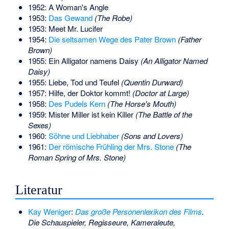
1952: A Woman's Angle
1953:
Das Gewand
(The Robe)
1953: Meet Mr. Lucifer
1954:
Die seltsamen Wege des Pater Brown
(Father
Brown)
1955: Ein Alligator namens Daisy
(An Alligator Named
Daisy)
1955: Liebe, Tod und Teufel
(Quentin Durward)
1957: Hilfe, der Doktor kommt!
(Doctor at Large)
1958:
Des Pudels Kern
(The Horse's Mouth)
1959: Mister Miller ist kein Killer
(The Battle of the
Sexes)
1960:
Söhne und Liebhaber
(Sons and Lovers)
1961:
Der römische Frühling der Mrs. Stone
(The
Roman Spring of Mrs. Stone)
Literatur
Kay Weniger
:
Das große Personenlexikon des Films
.
Die Schauspieler, Regisseure, Kameraleute,