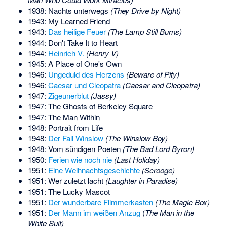
1938: Nachts unterwegs
(They Drive by Night)
1943: My Learned Friend
1943:
Das heilige Feuer
(The Lamp Still Burns)
1944: Don't Take It to Heart
1944:
Heinrich V.
(Henry V)
1945: A Place of One's Own
1946:
Ungeduld des Herzens
(Beware of Pity)
1946:
Caesar und Cleopatra
(Caesar and Cleopatra)
1947:
Zigeunerblut
(Jassy)
1947: The Ghosts of Berkeley Square
1947: The Man Within
1948: Portrait from Life
1948:
Der Fall Winslow
(The Winslow Boy)
1948: Vom sündigen Poeten
(The Bad Lord Byron)
1950:
Ferien wie noch nie
(Last Holiday)
1951:
Eine Weihnachtsgeschichte
(Scrooge)
1951: Wer zuletzt lacht
(Laughter in Paradise)
1951: The Lucky Mascot
1951:
Der wunderbare Flimmerkasten
(The Magic Box)
1951:
Der Mann im weißen Anzug
(
The Man in the
White Suit)