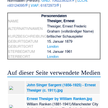
Normdaten (Person):
GND
:
106223832X
|
LCCN
:
n93124095
|
VIAF
:
61872973
|
Personendaten
Thesiger, Ernest
NAME
Thesiger, Ernest Frederic
ALTERNATIVNAMEN
Graham (vollständiger Name)
KURZBESCHREIBUNG
britischer Schauspieler
GEBURTSDATUM
15. Januar 1879
GEBURTSORT
London
STERBEDATUM
14. Januar 1961
STERBEORT
London
Auf dieser Seite verwendete Medien
John Singer Sargent (1856-1925) - Ernest
Thesiger (c. 1911).jpg
Ernest Thesiger by William Ranken.jpg
William Ranken (1881-1941)/Manchester City