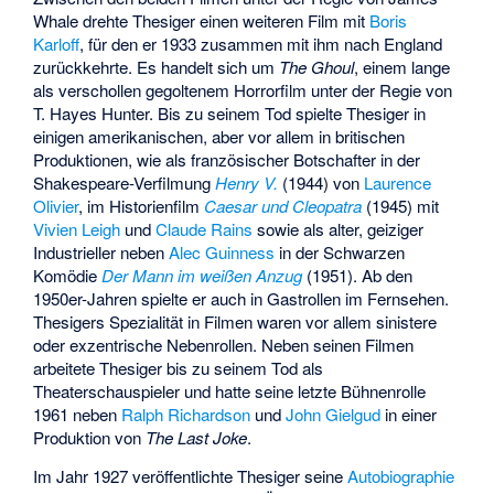
Whale drehte Thesiger einen weiteren Film mit
Boris
Karloff
, für den er 1933 zusammen mit ihm nach England
zurückkehrte. Es handelt sich um
The Ghoul
, einem lange
als verschollen gegoltenem Horrorfilm unter der Regie von
T. Hayes Hunter. Bis zu seinem Tod spielte Thesiger in
einigen amerikanischen, aber vor allem in britischen
Produktionen, wie als französischer Botschafter in der
Shakespeare-Verfilmung
Henry V.
(1944) von
Laurence
Olivier
, im Historienfilm
Caesar und Cleopatra
(1945) mit
Vivien Leigh
und
Claude Rains
sowie als alter, geiziger
Industrieller neben
Alec Guinness
in der Schwarzen
Komödie
Der Mann im weißen Anzug
(1951). Ab den
1950er-Jahren spielte er auch in Gastrollen im Fernsehen.
Thesigers Spezialität in Filmen waren vor allem sinistere
oder exzentrische Nebenrollen. Neben seinen Filmen
arbeitete Thesiger bis zu seinem Tod als
Theaterschauspieler und hatte seine letzte Bühnenrolle
1961 neben
Ralph Richardson
und
John Gielgud
in einer
Produktion von
The Last Joke
.
Im Jahr 1927 veröffentlichte Thesiger seine
Autobiographie