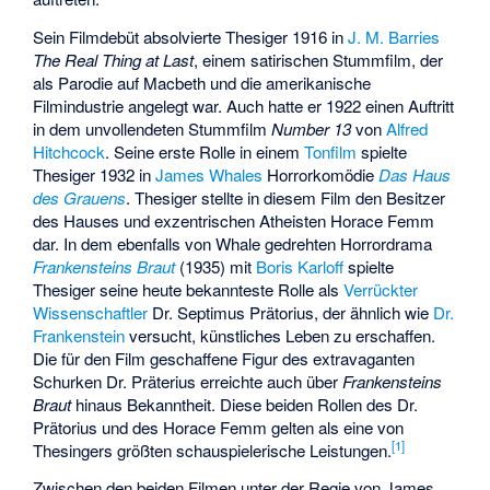
Sein Filmdebüt absolvierte Thesiger 1916 in
J. M. Barries
The Real Thing at Last
, einem satirischen Stummfilm, der
als Parodie auf Macbeth und die amerikanische
Filmindustrie angelegt war. Auch hatte er 1922 einen Auftritt
in dem unvollendeten Stummfilm
Number 13
von
Alfred
Hitchcock
. Seine erste Rolle in einem
Tonfilm
spielte
Thesiger 1932 in
James Whales
Horrorkomödie
Das Haus
des Grauens
. Thesiger stellte in diesem Film den Besitzer
des Hauses und exzentrischen Atheisten Horace Femm
dar. In dem ebenfalls von Whale gedrehten Horrordrama
Frankensteins Braut
(1935) mit
Boris Karloff
spielte
Thesiger seine heute bekannteste Rolle als
Verrückter
Wissenschaftler
Dr. Septimus Prätorius, der ähnlich wie
Dr.
Frankenstein
versucht, künstliches Leben zu erschaffen.
Die für den Film geschaffene Figur des extravaganten
Schurken Dr. Präterius erreichte auch über
Frankensteins
Braut
hinaus Bekanntheit. Diese beiden Rollen des Dr.
Prätorius und des Horace Femm gelten als eine von
[1]
Thesingers größten schauspielerische Leistungen.
Zwischen den beiden Filmen unter der Regie von James