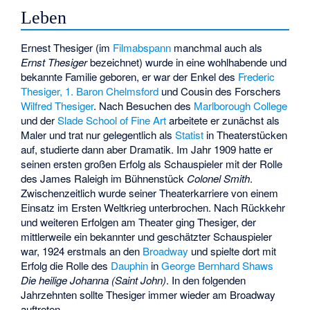
Leben
Ernest Thesiger (im
Filmabspann
manchmal auch als
Ernst Thesiger
bezeichnet) wurde in eine wohlhabende und
bekannte Familie geboren, er war der Enkel des
Frederic
Thesiger, 1. Baron Chelmsford
und Cousin des Forschers
Wilfred Thesiger
. Nach Besuchen des
Marlborough College
und der
Slade School of Fine Art
arbeitete er zunächst als
Maler und trat nur gelegentlich als
Statist
in Theaterstücken
auf, studierte dann aber Dramatik. Im Jahr 1909 hatte er
seinen ersten großen Erfolg als Schauspieler mit der Rolle
des James Raleigh im Bühnenstück
Colonel Smith
.
Zwischenzeitlich wurde seiner Theaterkarriere von einem
Einsatz im Ersten Weltkrieg unterbrochen. Nach Rückkehr
und weiteren Erfolgen am Theater ging Thesiger, der
mittlerweile ein bekannter und geschätzter Schauspieler
war, 1924 erstmals an den
Broadway
und spielte dort mit
Erfolg die Rolle des
Dauphin
in
George Bernhard Shaws
Die heilige Johanna
(Saint John)
. In den folgenden
Jahrzehnten sollte Thesiger immer wieder am Broadway
auftreten.