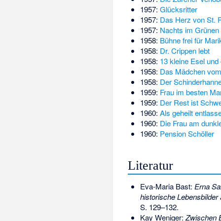
1957:
Glücksritter
1957:
Das Herz von St. P
1957:
Nachts im Grünen
1958:
Bühne frei für Mari
1958:
Dr. Crippen lebt
1958:
13 kleine Esel und
1958:
Das Mädchen vom
1958:
Der Schinderhann
1959:
Frau im besten Ma
1959:
Der Rest ist Schw
1960:
Als geheilt entlass
1960:
Die Frau am dunkl
1960:
Pension Schöller
Literatur
Eva-Maria Bast:
Erna Sa
historische Lebensbilder 
S. 129–132.
Kay Weniger:
Zwischen B