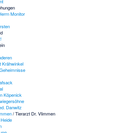
nt
ehungen
Herrn Monitor
rsten
id
!
ein
nderen
 Krähwinkel
r Geheimnisse
afsack
al
n Köpenick
hwiegersöhne
ed. Danwitz
limmen
/ Tierarzt Dr. Vlimmen
r Heide
m
bung