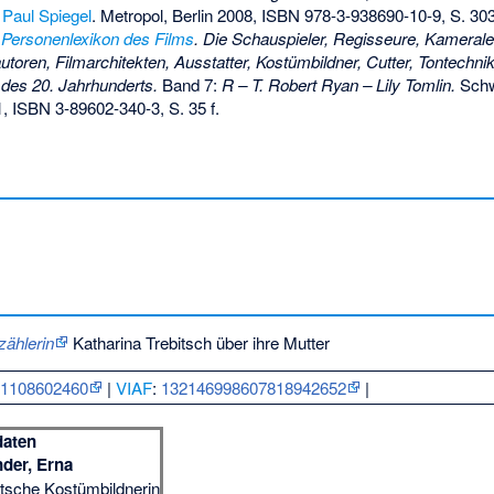
n
Paul Spiegel
. Metropol, Berlin 2008,
ISBN 978-3-938690-10-9
, S. 303
Personenlexikon des Films
. Die Schauspieler, Regisseure, Kamerale
oren, Filmarchitekten, Ausstatter, Kostümbildner, Cutter, Tontechni
 des 20. Jahrhunderts.
Band 7:
R – T. Robert Ryan – Lily Tomlin.
Schw
1,
ISBN 3-89602-340-3
, S. 35 f.
zählerin
Katharina Trebitsch über ihre Mutter
:
1108602460
|
VIAF
:
132146998607818942652
|
daten
der, Erna
tsche Kostümbildnerin