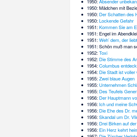
1950:
Absender unbekan
1950:
Mädchen mit Bezi
1950:
Der Schatten des 
1950:
Lockende Gefahr
1951:
Kommen Sie am E
1951: Engel im Abendkle
1951:
Weh’ dem, der liebt
1951: Schön muß man s
1952:
Toxi
1952:
Die Stimme des A
1954:
Columbus entdeckt
1954:
Die Stadt ist volle
1955:
Zwei blaue Augen
1955:
Unternehmen Schl
1955:
Des Teufels Gener
1956:
Der Hauptmann vo
1956:
Ich und meine Sc
1956:
Die Ehe des Dr. m
1956:
Skandal um Dr. V
1956:
Drei Birken auf de
1956:
Ein Herz kehrt hei
1957:
Die Zürcher Verlo