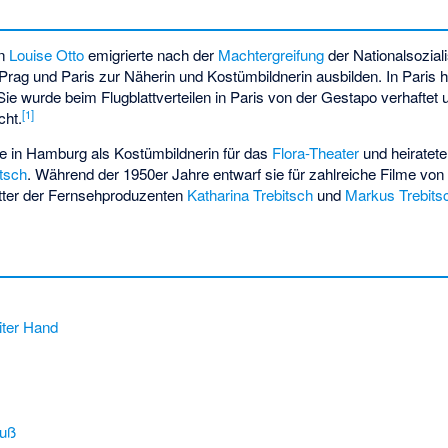
in
Louise Otto
emigrierte nach der
Machtergreifung
der Nationalsoziali
 Prag und Paris zur Näherin und Kostümbildnerin ausbilden. In Paris h
 Sie wurde beim Flugblattverteilen in Paris von der Gestapo verhaftet
[1]
cht.
ie in Hamburg als Kostümbildnerin für das
Flora-Theater
und heiratet
tsch
. Während der 1950er Jahre entwarf sie für zahlreiche Filme von
tter der Fernsehproduzenten
Katharina Trebitsch
und
Markus Trebits
iter Hand
luß