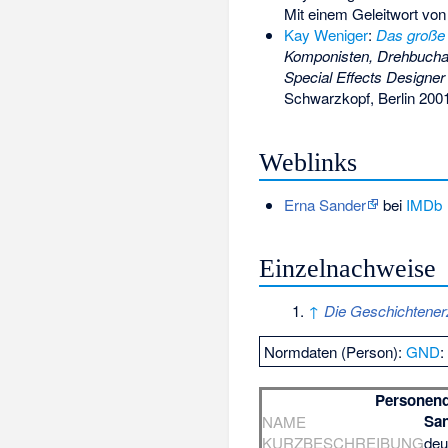
Mit einem Geleitwort vo
Kay Weniger
:
Das große 
Komponisten, Drehbuchaut
Special Effects Designer
Schwarzkopf, Berlin 200
Weblinks
Erna Sander
bei
IMDb
Einzelnachweise
↑
Die Geschichtener
Normdaten (Person):
GND
Personen
San
NAME
KURZBESCHREIBUNG
deu