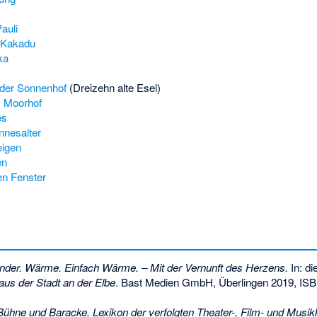
auli
 Kakadu
ka
 der Sonnenhof
(Dreizehn alte Esel)
 Moorhof
es
nnesalter
eigen
en
en Fenster
nder. Wärme. Einfach Wärme. – Mit der Vernunft des Herzens.
In: di
aus der Stadt an der Elbe
. Bast Medien GmbH, Überlingen 2019,
ISB
ühne und Baracke. Lexikon der verfolgten Theater-, Film- und Musik