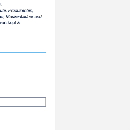
.
ute, Produzenten,
ker, Maskenbildner und
arzkopf &